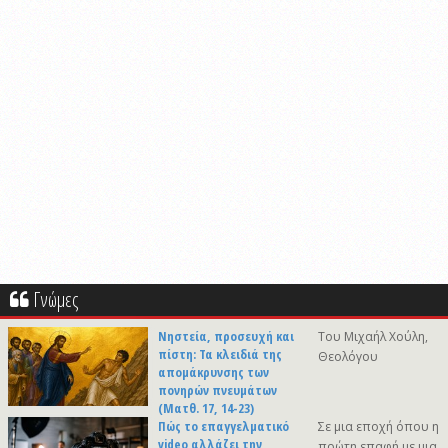
Γνώμες
Νηστεία, προσευχή και
Του Μιχαήλ Χούλη,
πίστη: Τα κλειδιά της
Θεολόγου
απομάκρυνσης των
πονηρών πνευμάτων
(Ματθ. 17, 14-23)
Πώς το επαγγελματικό
Σε μια εποχή όπου η
video αλλάζει την
πρώτη επαφή με μια