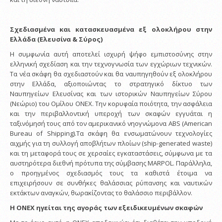
Σχεδιασμένα και κατασκευασμένα εξ ολοκλήρου στην
Ελλάδα (Ελευσίνα & Σύρος)
Η συμφωνία αυτή αποτελεί ισχυρή ψήφο εμπιστοσύνης στην
ελληνική σχεδίαση και την τεχνογνωσία των εγχώριων τεχνικών.
Τα νέα σκάφη θα σχεδιαστούν και θα ναυπηγηθούν εξ ολοκλήρου
στην Ελλάδα, αξιοποιώντας το στρατηγικό δίκτυο των
Ναυπηγείων Ελευσίνας και των ιστορικών Ναυπηγείων Σύρου
(Νεώριο) του Ομίλου ONEX. Την κορυφαία ποιότητα, την ασφάλεια
και την περιβαλλοντική υπεροχή των σκαφών εγγυάται η
ταξινόμησή τους από τον αμερικανικό νηογνώμονα ABS (American
Bureau of Shipping).Τα σκάφη θα ενσωματώνουν τεχνολογίες
αιχμής για τη συλλογή αποβλήτων πλοίων (ship-generated waste)
και τη μεταφορά τους σε χερσαίες εγκαταστάσεις, σύμφωνα με τα
αυστηρότερα διεθνή πρότυπα της σύμβασης MARPOL. Παράλληλα,
ο προηγμένος σχεδιασμός τους τα καθιστά έτοιμα να
επιχειρήσουν σε συνθήκες θαλάσσιας ρύπανσης και ναυτικών
εκτάκτων αναγκών, θωρακίζοντας το θαλάσσιο περιβάλλον.
Η ONEX ηγείται της αγοράς των εξειδικευμένων σκαφών