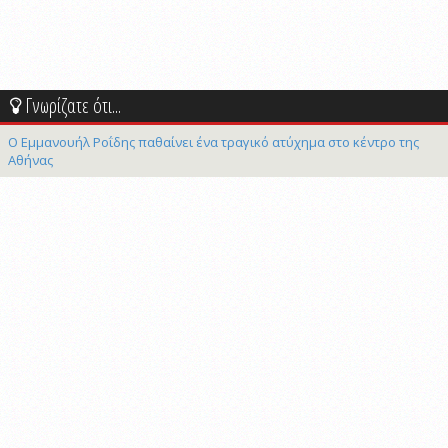
Γνωρίζατε ότι...
Ο Εμμανουήλ Ροΐδης παθαίνει ένα τραγικό ατύχημα στο κέντρο της
Αθήνας