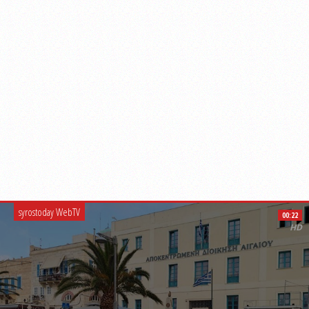
syrostoday WebTV
00:22
HD