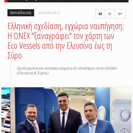
Εκπαίδευση
3/6/2026 10:11
α-
α+
Ελληνική σχεδίαση, εγχώρια ναυπήγηση:
Η ONEX "ξαναγράφει" τον χάρτη των
Eco Vessels από την Ελευσίνα έως τη
Σύρο
Σχεδιασμένα και κατασκευασμένα εξ ολοκλήρου στην Ελλάδα
(Ελευσίνα & Σύρος)