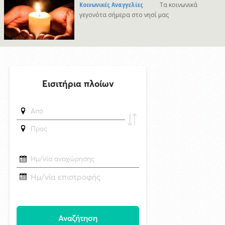
δημοσιεύθηκε 6 ώρες πριν
Κοινωνικές Αναγγελίες
Τα κοινωνικά
Νηστεία, προσευχή και πίστη: Τα κλειδιά της απομάκρυνσης των
γεγονότα σήμερα στο νησί μας
πονηρών πνευμάτων (Ματθ. 17, 14-23)
8/8/2026 13:25
Σύλληψη 31χρονου σε bar για ηχορύπανση και παραβίαση ωραρίου
στη Σύρο
δημοσιεύθηκε 6 ώρες πριν
Νάξος: Το μοναδικό νησί των Κυκλάδων χωρίς προστασία από τις
ανεμογεννήτριες — Γιατί;
δημοσιεύθηκε 19 ώρες πριν
Μυστήριο 3.500 ετών στη Σαντορίνη: Ο 15χρονος που δεν πρόλαβε να
ξεφύγει από το τσουνάμι μπορεί ν' αλλάξει τη χρονολογία της μεγάλης
έκρηξης