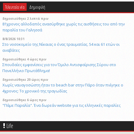
Τελευταία νέα
Δημοφιλή
δημοσιεύθηκε 2 λεπτά πριν
81χρονος αλλοδαπός ανασύρθηκε χωρίς τις αισθήσεις του από την
παραλία του Γαλησσά
8/8/2026 10:31
Στο νοσοκομείο της Νίκαιας ο ένας τραυματίας. 54 και 61 ετών οι
αναβάτες
δημοσιεύθηκε 4 ώρες πριν
Σπουδαίες εμφανίσεις για τον Όμιλο Αντισφαίρισης Σύρου στο
Πανελλήνιο Πρωτάθλημα!
δημοσιεύθηκε 20 ώρες πριν
Χωρίς ναυαγοσώστη ήταν το beach bar στην Πάρο όταν πνίγηκε ο
4χρονος: Το χρονικό της τραγωδίας
δημοσιεύθηκε 6 ώρες πριν
"Πάμε Παραλία". Ένα δωρεάν website για τις ελληνικές παραλίες
δημοσιεύθηκε 7 ώρες πριν
Συνάντηση της Αντιδημάρχου Πολιτισμού με την κα Δέσποινα
Life
Παρασκευαΐδου για τη στήριξη της Φιλαρμονικής Ορχήστρας