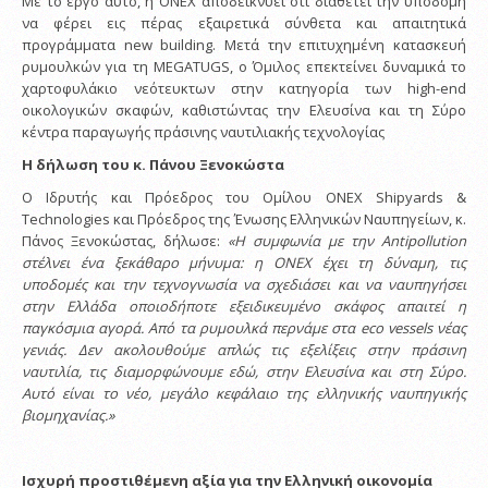
Με το έργο αυτό, η ONEX αποδεικνύει ότι διαθέτει την υποδομή
να φέρει εις πέρας εξαιρετικά σύνθετα και απαιτητικά
προγράμματα new building. Μετά την επιτυχημένη κατασκευή
ρυμουλκών για τη MEGATUGS, ο Όμιλος επεκτείνει δυναμικά το
χαρτοφυλάκιο νεότευκτων στην κατηγορία των high-end
οικολογικών σκαφών, καθιστώντας την Ελευσίνα και τη Σύρο
κέντρα παραγωγής πράσινης ναυτιλιακής τεχνολογίας
Η δήλωση του κ. Πάνου Ξενοκώστα
Ο Ιδρυτής και Πρόεδρος του Ομίλου ONEX Shipyards &
Technologies και Πρόεδρος της Ένωσης Ελληνικών Ναυπηγείων, κ.
Πάνος Ξενοκώστας, δήλωσε:
«Η συμφωνία με την Antipollution
στέλνει ένα ξεκάθαρο μήνυμα: η ONEX έχει τη δύναμη, τις
υποδομές και την τεχνογνωσία να σχεδιάσει και να ναυπηγήσει
στην Ελλάδα οποιοδήποτε εξειδικευμένο σκάφος απαιτεί η
παγκόσμια αγορά. Από τα ρυμουλκά περνάμε στα eco vessels νέας
γενιάς. Δεν ακολουθούμε απλώς τις εξελίξεις στην πράσινη
ναυτιλία, τις διαμορφώνουμε εδώ, στην Ελευσίνα και στη Σύρο.
Αυτό είναι το νέο, μεγάλο κεφάλαιο της ελληνικής ναυπηγικής
βιομηχανίας.»
Ισχυρή προστιθέμενη αξία για την Ελληνική οικονομία