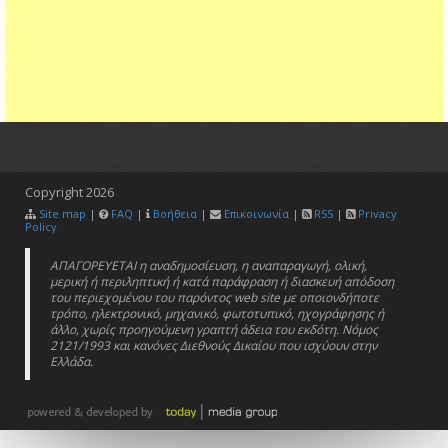
Copyright
2026
Site map
|
FAQ
|
Βοήθεια
|
Επικοινωνία
|
RSS
|
Privacy
Policy
ΑΠΑΓΟΡΕΥΕΤΑΙ η αναδημοσίευση, η αναπαραγωγή, ολική,
μερική ή περιληπτική ή κατά παράφραση ή διασκευή απόδοση
του περιεχομένου του παρόντος web site με οποιονδήποτε
τρόπο, ηλεκτρονικό, μηχανικό, φωτοτυπικό, ηχογράφησης ή
άλλο, χωρίς προηγούμενη γραπτή άδεια του εκδότη. Νόμος
2121/1993 και κανόνες Διεθνούς Δικαίου που ισχύουν στην
Ελλάδα.