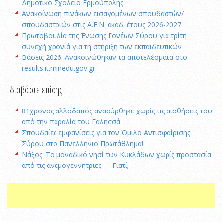
Δημοτικό Σχολείο Ερμούπολης
Ανακοίνωση πινάκων εισαγομένων σπουδαστών/
σπουδαστριών στις Α.Ε.Ν. ακαδ. έτους 2026-2027
Πρωτοβουλία της Ένωσης Γονέων Σύρου για τρίτη
συνεχή χρονιά για τη στήριξη των εκπαιδευτικών
Βάσεις 2026: Ανακοινώθηκαν τα αποτελέσματα στο
results.it.minedu.gov.gr
διαβάστε επίσης
81χρονος αλλοδαπός ανασύρθηκε χωρίς τις αισθήσεις του
από την παραλία του Γαλησσά
Σπουδαίες εμφανίσεις για τον Όμιλο Αντισφαίρισης
Σύρου στο Πανελλήνιο Πρωτάθλημα!
Νάξος: Το μοναδικό νησί των Κυκλάδων χωρίς προστασία
από τις ανεμογεννήτριες — Γιατί;