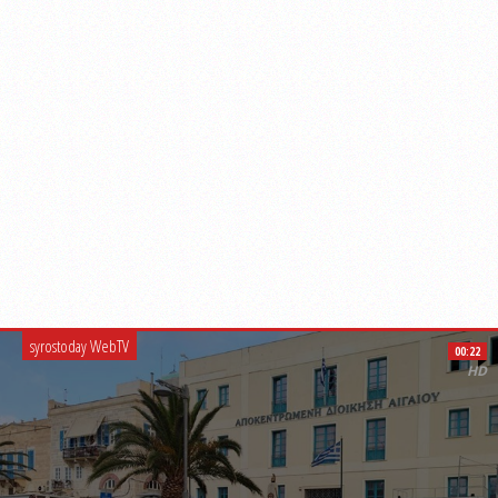
syrostoday WebTV
00:22
HD