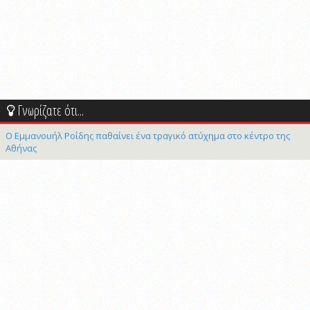
Γνωρίζατε ότι...
Ο Εμμανουήλ Ροΐδης παθαίνει ένα τραγικό ατύχημα στο κέντρο της
Αθήνας