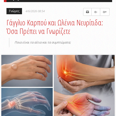
Γνώμες
4/6/2026 08:54
α-
α+
Γάγγλιο Καρπού και Ωλένια Νευρίτιδα:
Όσα Πρέπει να Γνωρίζετε
Ποια είναι τα αίτια και τα συμπτώματα;