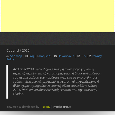
Copyright
2026
Site map
|
FAQ
|
Βοήθεια
|
Επικοινωνία
|
RSS
|
Privacy
Policy
ΑΠΑΓΟΡΕΥΕΤΑΙ η αναδημοσίευση, η αναπαραγωγή, ολική,
μερική ή περιληπτική ή κατά παράφραση ή διασκευή απόδοση
του περιεχομένου του παρόντος web site με οποιονδήποτε
τρόπο, ηλεκτρονικό, μηχανικό, φωτοτυπικό, ηχογράφησης ή
άλλο, χωρίς προηγούμενη γραπτή άδεια του εκδότη. Νόμος
2121/1993 και κανόνες Διεθνούς Δικαίου που ισχύουν στην
Ελλάδα.