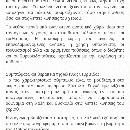
πίεση ή ερεθισμό του ωλενίου νεύρου, κυρίως στην περιοχή
του αγκώνα. Το ωλένιο νεύρο ξεκινά από τον αυχένα και
καταλήγει στα δάκτυλα, συμμετέχοντας τόσο στην αίσθηση
όσο και στις λεπτές κινήσεις του χεριού.
Το νεύρο περνά από έναν στενό ανατομικό χώρο πίσω από
τον αγκώνα, γεγονός που το καθιστά ευάλωτο σε πιέσεις και
ερεθισμούς. Η πολύωρη κάμψη του αγκώνα, οι
επαναλαμβανόμενες κινήσεις, η χρήση υπολογιστή, οι
τραυματισμοί αλλά και ορισμένες παθήσεις, όπως ο διαβήτης
και οι θυρεοειδοπάθειες, σχετίζονται με την εμφάνιση της
πάθησης.
Συμπτώματα και θεραπεία της ωλένιας νευρίτιδας
Το πιο χαρακτηριστικό σύμπτωμα είναι το μούδιασμα στο
μικρό και στο μισό παράμεσο δάκτυλο. Συχνά εμφανίζεται
πόνος στην εσωτερική πλευρά του αγκώνα, ενώ σε πιο
προχωρημένες περιπτώσεις μπορεί να παρουσιαστεί
αδυναμία στη λαβή και δυσκολία στις λεπτές κινήσεις του
χεριού.
Η διάγνωση βασίζεται στο ιστορικό, στην κλινική εξέταση και
στο ηλεκτρομυογράφημα, το οποίο επιβεβαιώνει τη βαρύτητα
της βλάβης του νεύρου.