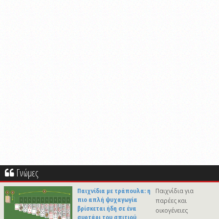
Γνώμες
Παιχνίδια με τράπουλα: η
Παιχνίδια για
πιο απλή ψυχαγωγία
παρέες και
βρίσκεται ήδη σε ένα
οικογένειες
συρτάρι του σπιτιού