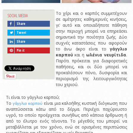
Το χέρι και ο καρπός συμμετέχουν
SOCIAL MEDIA
σε αμέτρητες καθημερινές κινήσεις,
Share
γι’ αυτό και οποιαδήποτε πάθηση
στην περιοχή μπορεί να επηρεάσει
Tweet
σημαντικά την ποιότητα ζωής. Δύο
Share
συχνές καταστάσεις που αφορούν
το άνω άκρο είναι το
γάγγλιο
Pin it
καρπού
και η
ωλένια νευρίτιδα
.
Παρότι πρόκειται για διαφορετικές
παθήσεις, και οι δύο μπορεί να
προκαλέσουν πόνο, δυσφορία και
περιορισμό της λειτουργικότητας
του χεριού.
Τι είναι το γάγγλιο καρπού;
Το
είναι μια καλοήθης κυστική διόγκωση που
γάγγλιο καρπού
αναπτύσσεται κάτω από το δέρμα. Περιέχει παχύρευστο
υγρό, το οποίο προέρχεται συνήθως από κάποια άρθρωση ή
από το έλυτρο ενός τένοντα. Το μέγεθός του μπορεί να
μεταβάλλεται με τον χρόνο, ενώ σε ορισμένες περιπτώσεις
εμφανίζεται και εξαφανίζεται χωρίς θεραπεία.