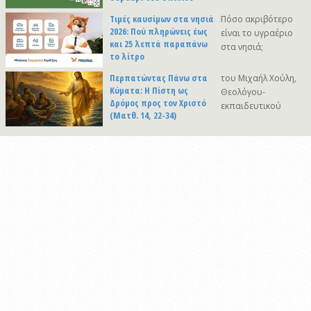
Τιμές καυσίμων στα νησιά
Πόσο ακριβότερο
2026: Πού πληρώνεις έως
είναι το υγραέριο
και 25 λεπτά παραπάνω
στα νησιά;
το λίτρο
Περπατώντας Πάνω στα
του Μιχαήλ Χούλη,
Κύματα: Η Πίστη ως
Θεολόγου-
Δρόμος προς τον Χριστό
εκπαιδευτικού
(Ματθ. 14, 22-34)