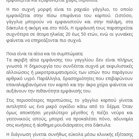
Η πιο συχνή μορφή είναι το ραχιαίο γάγγλιο, το οποίο
εμφανίζεται στην πίσω επιφάνεια του καρπού. Ωστόσο,
γάγγλια μπορούν να εμφανιστούν και στην παλάμη, στα
δάκτυλα ή ακόμη και στο πόδι. Η εμφάνισή τους παρατηρείται
συχνότερα σε άτομα ηλικίας 20 έως 50 ετών, ενώ οι γυναίκες
φαίνεται να επηρεάζονται πιο συχνά.
Ποια είναι τα αίτια και τα συμπτώματα;
Τα ακριβή αίτια εμφάνισης του γαγγλίου δεν είναι πλήρως
γνωστά. Η δημιουργία του συνδέεται συχνά με εκφυλιστικές
αλλοιώσεις ή μικροτραυματισμούς των ιστών που παράγουν
αρθρικό υγρό. Παράλληλα, δραστηριότητες που επιβαρύνουν
επαναλαμβανόμενα τον καρπό και την άκρα χείρα φαίνεται να
αυξάνουν την πιθανότητα εμφάνισής του.
Στις περισσότερες περιπτώσεις, το γάγγλιο καρπού γίνεται
αντιληπτό ως ένα μικρό ογκίδιο κάτω από το δέρμα. Όταν
όμως αποκτήσει μεγαλύτερο μέγεθος ή πιέζει νεύρα και
γειτονικούς ιστούς, μπορεί να προκαλέσει πόνο, αδυναμία
στις κινήσεις ή αίσθημα μουδιάσματος στα δάκτυλα.
Η διάγνωση γίνεται συνήθως εύκολα μέσω κλινικής εξέτασης