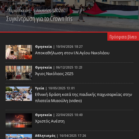
Παρασκευή, 5 Ιουνίου 2026
Συγκέντρωση για το Crown Iris
PLAY VIDEO
Πρόσφατα βίντεο
Θρησκεία
| 10/04/2026 18:27
Αποκαθήλωση στον Ι.Ν.Αγίου Νικολάου
Θρησκεία
| 06/12/2025 13:23
Άγιος Νικόλαος 2025
Υγεία
| 10/05/2025 13:01
Eθνική δράση κατά της παιδικής παχυσαρκίας στην
πλατεία Μιαούλη (video)
Θρησκεία
| 22/04/2025 10:40
Χριστός Ανέστη
Αθλητισμός
| 16/04/2025 17:26