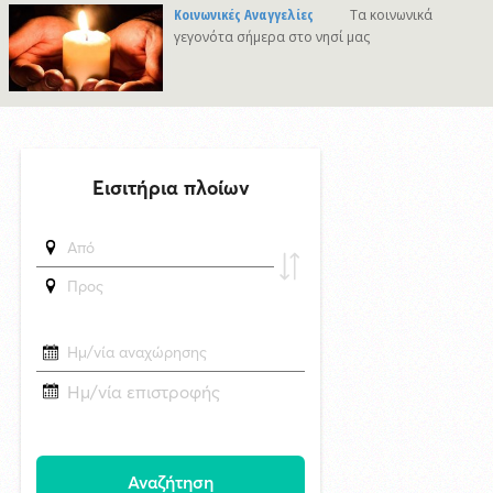
29/4/2026 18:53
Κοινωνικές Αναγγελίες
Τα κοινωνικά
Μυστήριο με το ραντεβού Πεζεσκιάν - Χαμενεϊ: Βρέθηκαν σε ένα
γεγονότα σήμερα στο νησί μας
σκοτεινό αυτοκίνητο, άκουγαν, αλλά δεν έβλεπαν ο ένας τον άλλο
δημοσιεύθηκε 5 ώρες πριν
«Έργο πνοής 45,44 εκατ. ευρώ για το Αεροδρόμιο Πάρου – Η
νησιωτικότητα στο επίκεντρο των εθνικών αναπτυξιακών
προτεραιοτήτων»
5/8/2026 11:35
Πρώτη προσέγγιση του υπερπολυτελούς EXPLORA II στη Σύρο με
θετικές προοπτικές για το 2027
δημοσιεύθηκε 6 ώρες πριν
Στο Εθνικό Πρόγραμμα Ανάπτυξης η αναβάθμιση του Αεροδρομίου
Πάρου