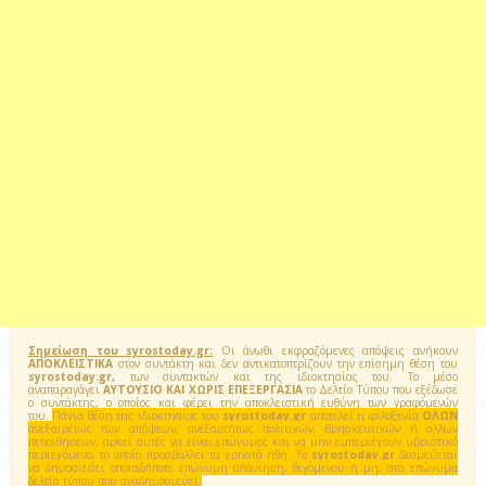
Σημείωση του syrostoday.gr:
Οι άνωθι εκφραζόμενες απόψεις ανήκουν
ΑΠΟΚΛΕΙΣΤΙΚΑ
στον συντάκτη και δεν αντικατοπτρίζουν την επίσημη θέση του
syrostoday.gr,
των συντακτών και της ιδιοκτησίας του. Το μέσο
αναπαραγάγει
ΑΥΤΟΥΣΙΟ ΚΑΙ ΧΩΡΙΣ ΕΠΕΞΕΡΓΑΣΙΑ
το Δελτίο Τύπου που εξέδωσε
ο συντάκτης, ο οποίος και φέρει την αποκλειστική ευθύνη των γραφόμενών
του.
Πάγια θέση της ιδιοκτησίας του
syrostoday.gr
αποτελεί η φιλοξενία
ΟΛΩΝ
ανεξαιρέτως των απόψεων, ανεξαρτήτως πολιτικών, θρησκευτικών ή αλλων
πεποιθήσεων, αρκεί αυτές να είναι επώνυμες και να μην εμπεριέχουν υβριστικό
περιεχόμενο, το οποίο προσβάλλει τα χρηστά ήθη. Το
syrostoday.gr
δεσμεύεται
να δημοσιεύει οποιαδήποτε επώνυμη απάντηση, θιγόμενου ή μη, στα επώνυμα
δελτία τύπου που αναδημοσιεύει.