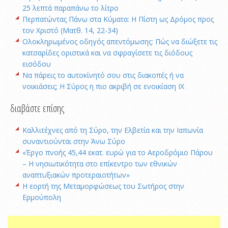
25 λεπτά παραπάνω το λίτρο
Περπατώντας Πάνω στα Κύματα: Η Πίστη ως Δρόμος προς
τον Χριστό (Ματθ. 14, 22-34)
Ολοκληρωμένος οδηγός απεντόμωσης: Πώς να διώξετε τις
κατσαρίδες οριστικά και να σφραγίσετε τις διόδους
εισόδου
Να πάρεις το αυτοκίνητό σου στις διακοπές ή να
νοικιάσεις; Η Σύρος η πιο ακριβή σε ενοικίαση ΙΧ
διαβάστε επίσης
Καλλιτέχνες από τη Σύρο, την Ελβετία και την Ιαπωνία
συναντιούνται στην Άνω Σύρο
«Έργο πνοής 45,44 εκατ. ευρώ για το Αεροδρόμιο Πάρου
– Η νησιωτικότητα στο επίκεντρο των εθνικών
αναπτυξιακών προτεραιοτήτων»
Η εορτή της Μεταμορφώσεως του Σωτήρος στην
Ερμούπολη