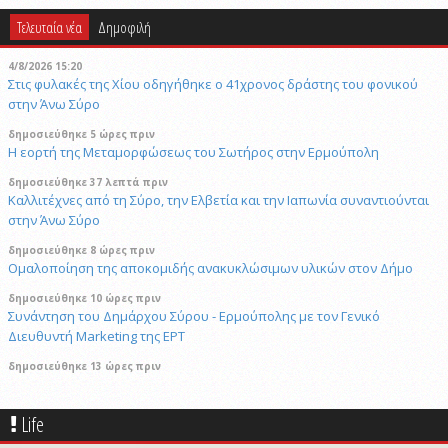
Τελευταία νέα
Δημοφιλή
4/8/2026 15:20
Στις φυλακές της Χίου οδηγήθηκε ο 41χρονος δράστης του φονικού
στην Άνω Σύρο
δημοσιεύθηκε 5 ώρες πριν
Η εορτή της Μεταμορφώσεως του Σωτήρος στην Ερμούπολη
δημοσιεύθηκε 37 λεπτά πριν
Καλλιτέχνες από τη Σύρο, την Ελβετία και την Ιαπωνία συναντιούνται
στην Άνω Σύρο
δημοσιεύθηκε 8 ώρες πριν
Ομαλοποίηση της αποκομιδής ανακυκλώσιμων υλικών στον Δήμο
δημοσιεύθηκε 10 ώρες πριν
Συνάντηση του Δημάρχου Σύρου - Ερμούπολης με τον Γενικό
Διευθυντή Marketing της ΕΡΤ
δημοσιεύθηκε 13 ώρες πριν
«Να είναι γαλήνια τα νερά του τελευταίου σου ταξιδιού»: Συγκινεί ο
αδελφός του υπάρχου του Superferry που βρέθηκε νεκρός στην
Life
καμπίνα του