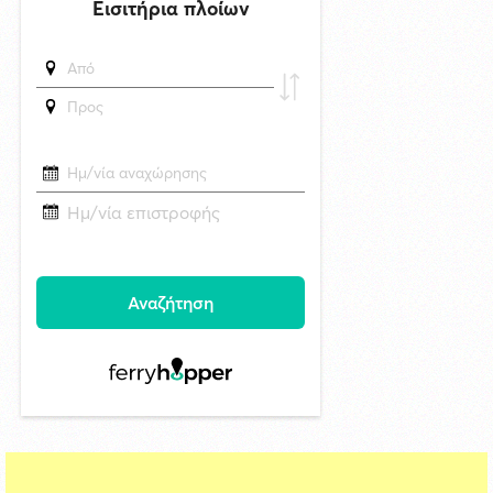
Πρώτη προσέγγιση του υπερπολυτελούς EXPLORA II στη Σύρο με
θετικές προοπτικές για το 2027
δημοσιεύθηκε 12 ώρες πριν
Στο Εθνικό Πρόγραμμα Ανάπτυξης η αναβάθμιση του Αεροδρομίου
Πάρου