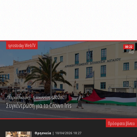
syrostoday WebTV
00:22
HD
Παρασκευή, 5 Ιουνίου 2026
Συγκέντρωση για το Crown Iris
PLAY VIDEO
Πρόσφατα βίντεο
Θρησκεία
| 10/04/2026 18:27