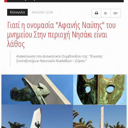
Κοινωνία
4/6/2026 12:06
α-
α+
Γιατί η ονομασία "Αφανής Ναύτης" του
μνημείου Στην περιοχή Νησάκι είναι
λάθος
Ανακοίνωση του Διοικητικού Συμβουλίου της ''Ένωσης
Συνταξιούχων Ναυτικών Κυκλάδων – Σύρου''