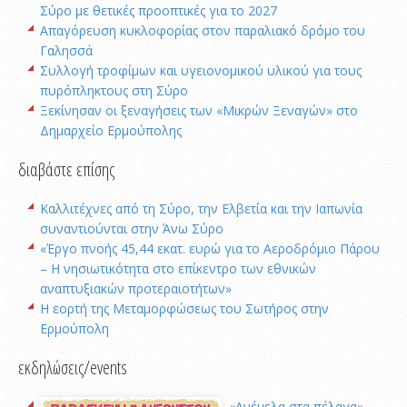
Σύρο με θετικές προοπτικές για το 2027
Απαγόρευση κυκλοφορίας στον παραλιακό δρόμο του
Γαλησσά
Συλλογή τροφίμων και υγειονομικού υλικού για τους
πυρόπληκτους στη Σύρο
Ξεκίνησαν οι ξεναγήσεις των «Μικρών Ξεναγών» στο
Δημαρχείο Ερμούπολης
διαβάστε επίσης
Καλλιτέχνες από τη Σύρο, την Ελβετία και την Ιαπωνία
συναντιούνται στην Άνω Σύρο
«Έργο πνοής 45,44 εκατ. ευρώ για το Αεροδρόμιο Πάρου
– Η νησιωτικότητα στο επίκεντρο των εθνικών
αναπτυξιακών προτεραιοτήτων»
Η εορτή της Μεταμορφώσεως του Σωτήρος στην
Ερμούπολη
εκδηλώσεις/events
«Ανέμελα στα πέλαγα»