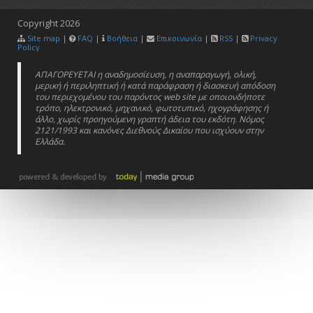
Copyright
2026
Site map
|
FAQ
|
Βοήθεια
|
Επικοινωνία
|
RSS
|
Privacy
Policy
ΑΠΑΓΟΡΕΥΕΤΑΙ η αναδημοσίευση, η αναπαραγωγή, ολική,
μερική ή περιληπτική ή κατά παράφραση ή διασκευή απόδοση
του περιεχομένου του παρόντος web site με οποιονδήποτε
τρόπο, ηλεκτρονικό, μηχανικό, φωτοτυπικό, ηχογράφησης ή
άλλο, χωρίς προηγούμενη γραπτή άδεια του εκδότη. Νόμος
2121/1993 και κανόνες Διεθνούς Δικαίου που ισχύουν στην
Ελλάδα.