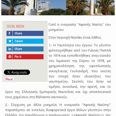
Γιατί η ονομασία ''Αφανής Ναύτη'' του
SOCIAL MEDIA
μνημείου
Share
Στην περιοχή Νησάκι είναι λάθος.
Tweet
1.- Η Ταυτότητα του έργου: Το γλυπτο
Share
φιλοτεχνήθηκε από τον Γιάννη Παππά
το 1974 και τοποθετήθηκε στην είσοδο
Pin it
του λιμανιού της Σύρου το 1978, με
χρηματοδότηση της εφοπλιστικής
οικογένειας Γουλανδρή, που εκείνη
την εποχή ήταν ιδιοκτήτες του
ναυπηγείου. Σκοπός του ήταν να
τιμήσει συνολικά, την αρετή, και το
έργο της Ελληνικής Εμπορικής Ναυτιλίας και όχι αποκλειστικά
τους χαμένους στη θάλασσα ναυτικούς.
2.- Σύγχυση με άλλα μνημεία: Η ονομασία ''Αφανής Ναύτης''
παραπέμπει σε εντελώς διαφορετικά έργα άλλων γλυπτών στην
Ελλάδα. Για παράδειγμα ο πασίγνωστος <<Αφανής Ναύτης>> της