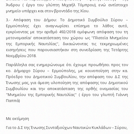
Άνδρου ( έργο του γλύπτη Μιχαήλ Τόμπρου), ενώ αντίστοιχο
μνημείο υπάρχει και στον βροντάδο της Χίου.
3.- Απόφαση του Δήμου: Το Δημοτικό Συμβούλιο Σύρου –
Ερμούπολης έχει αναγνωρίσει επίσημα το λάθος αυτό,
εγκρίνοντας με την αριθμό 492/2018 ομόφωνη απόφαση του τη
μετονομασία/ αποκατάσταση του χώρου ως ''Πλατεία Μνημείου
της Εμπορικής Ναυτιλίας'', δικαιώνοντας τις τεκμηριωμένες
εισηγήσεις που παρουσιαστήκαν στη συνεδρίαση της Τετάρτης
Νοεμβρίου 2018.
Παράλληλα σας ενημερώνουμε ότι έχουμε προωθήσει προς τον
κο. Δήμαρχο Σύρου – Ερμούπολης, με κοινοποίηση στην κα.
Πρόεδρο του Δημοτικού Συμβουλίου, την απόφαση του Δ.Σ της
Ένωσης μας, για άμεση υλοποίηση της απόφασης του Δημοτικού
Συμβουλίου και την αποκατάσταση της ορθής ονομασίας του
''Μνημείου της Εμπορικής Ναυτιλίας'' ( έργο του γλυπτή Γιάννη
Παππά)
Με εκτίμηση
Για το Δ.Σ της Ένωσης Συνταξιούχων Ναυτικών Κυκλάδων – Σύρου,