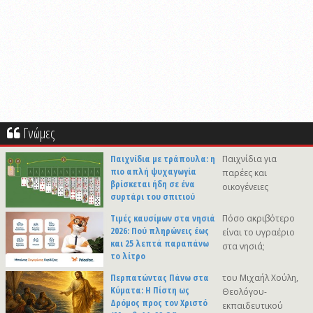
Γνώμες
Παιχνίδια με τράπουλα: η
Παιχνίδια για
πιο απλή ψυχαγωγία
παρέες και
βρίσκεται ήδη σε ένα
οικογένειες
συρτάρι του σπιτιού
Τιμές καυσίμων στα νησιά
Πόσο ακριβότερο
2026: Πού πληρώνεις έως
είναι το υγραέριο
και 25 λεπτά παραπάνω
στα νησιά;
το λίτρο
Περπατώντας Πάνω στα
του Μιχαήλ Χούλη,
Κύματα: Η Πίστη ως
Θεολόγου-
Δρόμος προς τον Χριστό
εκπαιδευτικού