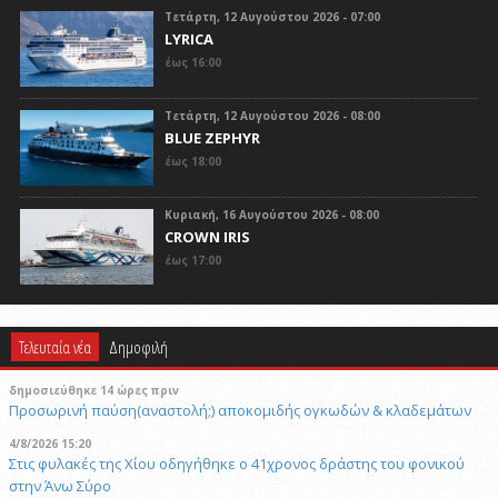
Τετάρτη, 12 Αυγούστου 2026 - 07:00
LYRICA
έως 16:00
Τετάρτη, 12 Αυγούστου 2026 - 08:00
BLUE ZEPHYR
έως 18:00
Κυριακή, 16 Αυγούστου 2026 - 08:00
CROWN IRIS
έως 17:00
Τελευταία νέα
Δημοφιλή
δημοσιεύθηκε 14 ώρες πριν
Προσωρινή παύση(αναστολή;) αποκομιδής ογκωδών & κλαδεμάτων
4/8/2026 15:20
Στις φυλακές της Χίου οδηγήθηκε ο 41χρονος δράστης του φονικού
στην Άνω Σύρο