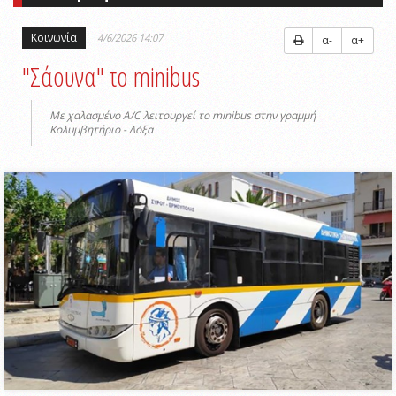
Κοινωνία
4/6/2026 14:07
α-
α+
"Σάουνα" το minibus
Mε χαλασμένο Α/C λειτουργεί το minibus στην γραμμή
Κολυμβητήριο - Δόξα