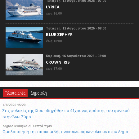
Τετάρτη, 12 Αυγούστου 2026 - 07:00
LYRICA
έως 16:00
Τετάρτη, 12 Αυγούστου 2026 - 08:00
BLUE ZEPHYR
έως 18:00
Κυριακή, 16 Αυγούστου 2026 - 08:00
CROWN IRIS
έως 17:00
Τελευταία νέα
Δημοφιλή
4/8/2026 15:20
Στις φυλακές της Χίου οδηγήθηκε ο 41χρονος δράστης του φονικού
στην Άνω Σύρο
δημοσιεύθηκε 23 λεπτά πριν
Ομαλοποίηση της αποκομιδής ανακυκλώσιμων υλικών στον Δήμο