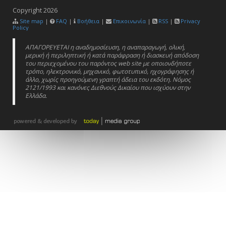
Copyright
2026
Site map
|
FAQ
|
Βοήθεια
|
Επικοινωνία
|
RSS
|
Privacy
Policy
ΑΠΑΓΟΡΕΥΕΤΑΙ η αναδημοσίευση, η αναπαραγωγή, ολική,
μερική ή περιληπτική ή κατά παράφραση ή διασκευή απόδοση
του περιεχομένου του παρόντος web site με οποιονδήποτε
τρόπο, ηλεκτρονικό, μηχανικό, φωτοτυπικό, ηχογράφησης ή
άλλο, χωρίς προηγούμενη γραπτή άδεια του εκδότη. Νόμος
2121/1993 και κανόνες Διεθνούς Δικαίου που ισχύουν στην
Ελλάδα.