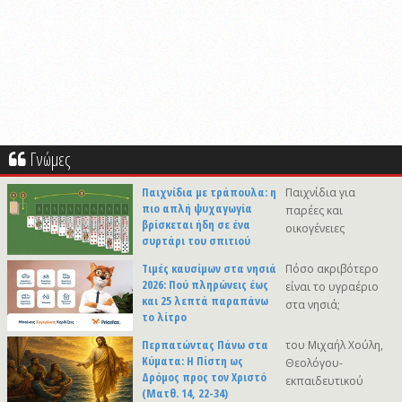
Γνώμες
Παιχνίδια με τράπουλα: η
Παιχνίδια για
πιο απλή ψυχαγωγία
παρέες και
βρίσκεται ήδη σε ένα
οικογένειες
συρτάρι του σπιτιού
Τιμές καυσίμων στα νησιά
Πόσο ακριβότερο
2026: Πού πληρώνεις έως
είναι το υγραέριο
και 25 λεπτά παραπάνω
στα νησιά;
το λίτρο
Περπατώντας Πάνω στα
του Μιχαήλ Χούλη,
Κύματα: Η Πίστη ως
Θεολόγου-
Δρόμος προς τον Χριστό
εκπαιδευτικού
(Ματθ. 14, 22-34)