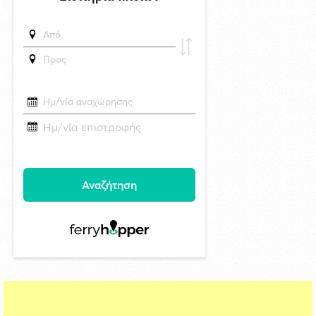
Η Σύρος τιμά την εορτή της Μεταμορφώσεως του Σωτήρος
4/8/2026 11:16
"Το βλέπει ο Τσίλλερ και γελά" Ανακαινίζουμε το κλειστό "Γιάννης
Γουλανδρής" το 2026 με σχέδια του 1974