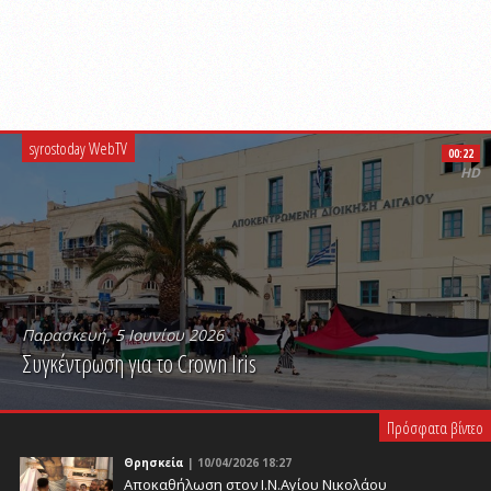
syrostoday WebTV
00:22
HD
Παρασκευή, 5 Ιουνίου 2026
Συγκέντρωση για το Crown Iris
PLAY VIDEO
Πρόσφατα βίντεο
Θρησκεία
| 10/04/2026 18:27
Αποκαθήλωση στον Ι.Ν.Αγίου Νικολάου