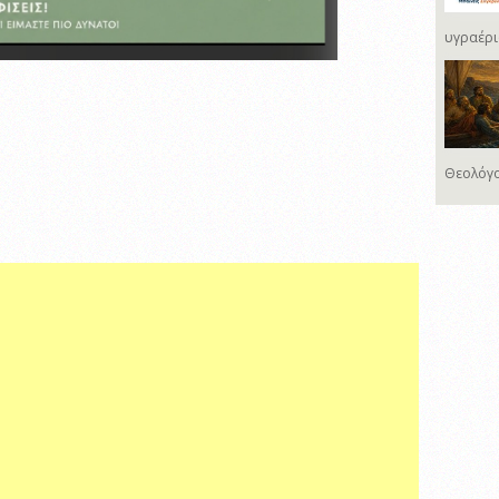
υγραέρι
Θεολόγο