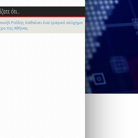
ζατε ότι...
ουήλ Ροΐδης παθαίνει ένα τραγικό ατύχημα
τρο της Αθήνας