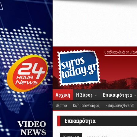
Ο απόλυτος οδηγός ενημέρωσ
Αρχική
Η Σύρος
Επικαιρότητα
Θέατρο
Κινηματογράφος
Εκδηλώσεις/Events
Επικαιρότητα
Κοινωνία
4/6/2026 22:45