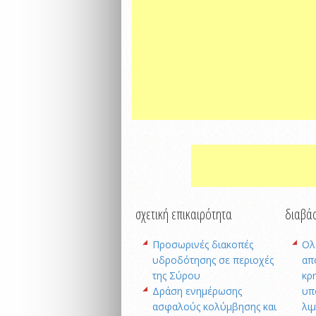
σχετική επικαιρότητα
διαβάσ
Προσωρινές διακοπές
Oλ
υδροδότησης σε περιοχές
απ
της Σύρου
κρ
Δράση ενημέρωσης
υπ
ασφαλούς κολύμβησης και
λι