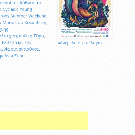
ο νησί της Κύθνου το
ο Cycladic Young
trons Summer Weekend
υ Μουσείου Κυκλαδικής
χνης
λλιτέχνες από τη Σύρο,
 Ελβετία και την
«Ανέμελα στα πέλαγα»
πωνία συναντιούνται
ην Άνω Σύρο