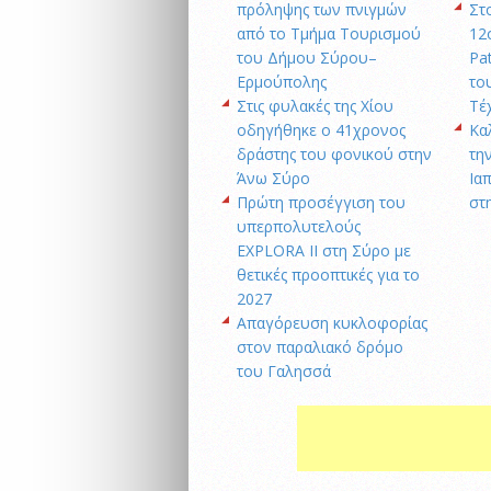
πρόληψης των πνιγμών
Στ
από το Τμήμα Τουρισμού
12
του Δήμου Σύρου–
Pa
Ερμούπολης
το
Στις φυλακές της Χίου
Τέ
οδηγήθηκε ο 41χρονος
Κα
δράστης του φονικού στην
την
Άνω Σύρο
Ια
Πρώτη προσέγγιση του
στ
υπερπολυτελούς
EXPLORA II στη Σύρο με
θετικές προοπτικές για το
2027
Απαγόρευση κυκλοφορίας
στον παραλιακό δρόμο
του Γαλησσά