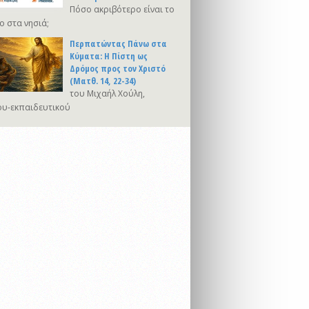
Πόσο ακριβότερο είναι το
ο στα νησιά;
Περπατώντας Πάνω στα
Κύματα: Η Πίστη ως
Δρόμος προς τον Χριστό
(Ματθ. 14, 22-34)
του Μιχαήλ Χούλη,
υ-εκπαιδευτικού