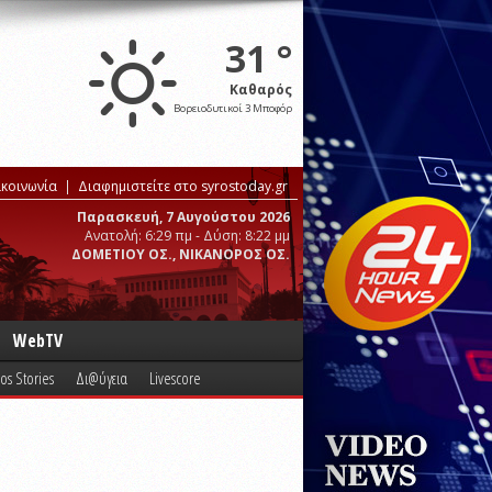
31 °
Καθαρός
Βορειοδυτικοί 3 Μποφόρ
ικοινωνία
Διαφημιστείτε στο syrostoday.gr
Παρασκευή, 7 Αυγούστου 2026
Ανατολή: 6:29 πμ - Δύση: 8:22 μμ
ΔΟΜΕΤΙΟΥ ΟΣ., ΝΙΚΑΝΟΡΟΣ ΟΣ.
WebTV
os Stories
Δι@ύγεια
Livescore