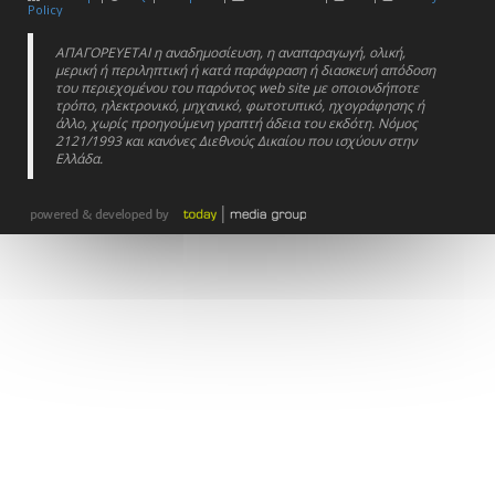
Policy
ΑΠΑΓΟΡΕΥΕΤΑΙ η αναδημοσίευση, η αναπαραγωγή, ολική,
μερική ή περιληπτική ή κατά παράφραση ή διασκευή απόδοση
του περιεχομένου του παρόντος web site με οποιονδήποτε
τρόπο, ηλεκτρονικό, μηχανικό, φωτοτυπικό, ηχογράφησης ή
άλλο, χωρίς προηγούμενη γραπτή άδεια του εκδότη. Νόμος
2121/1993 και κανόνες Διεθνούς Δικαίου που ισχύουν στην
Ελλάδα.