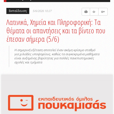
Εκπαίδευση
5/6/2026 10:27
α-
α+
Λατινικά, Χημεία και Πληροφορική: Τα
θέματα οι απαντήσεις και τα βίντεο που
έπεσαν σήμερα (5/6)
Η σημερινή εξέταση αποτελεί έναν ακόμη κρίσιμο σταθμό
για χιλιάδες υποψηφίους, καθώς τα συγκεκριμένα μαθήματα
είναι αυξημένης βαρύτητας για πολλές πανεπιστημιακές
σχολές και τμήματα