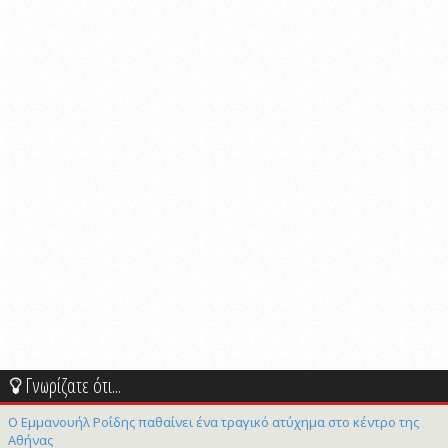
Γνωρίζατε ότι...
Ο Εμμανουήλ Ροΐδης παθαίνει ένα τραγικό ατύχημα στο κέντρο της
Αθήνας