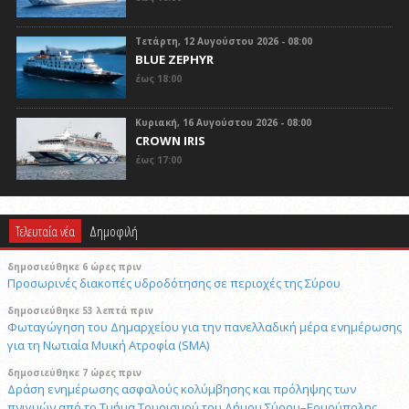
Τετάρτη, 12 Αυγούστου 2026 - 08:00
BLUE ZEPHYR
έως 18:00
Κυριακή, 16 Αυγούστου 2026 - 08:00
CROWN IRIS
έως 17:00
Τελευταία νέα
Δημοφιλή
δημοσιεύθηκε 6 ώρες πριν
Προσωρινές διακοπές υδροδότησης σε περιοχές της Σύρου
δημοσιεύθηκε 53 λεπτά πριν
Φωταγώγηση του Δημαρχείου για την πανελλαδική μέρα ενημέρωσης
για τη Νωτιαία Μυική Ατροφία (SMA)
δημοσιεύθηκε 7 ώρες πριν
Δράση ενημέρωσης ασφαλούς κολύμβησης και πρόληψης των
πνιγμών από το Τμήμα Τουρισμού του Δήμου Σύρου–Ερμούπολης