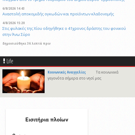
6/8/2026 14:43
Αναστολή αποκομιδής ογκωδών και προϊόντων κλαδονομής
4/8/2026 15:20
Στις φυλακές της Χίου οδηγήθηκε ο 41χρονος δράστης του φονικού
στην Άνω Σύρο
δημοσιεύθηκε 36 λεπτά πριν
Πρόταση για ονοματοδοσία του κεντρικού παραλιακού δρόμου Λωτού
- Κινίου σε οδό "ΦΩΤΙΟΥ Δ. ΞΑΓΟΡΑΡΗ"
Life
δημοσιεύθηκε 1 ώρα πριν
Το Μικροβιολογικό ιατρείο του Αντωνίου Τσιαμπούρη θα είναι
Κοινωνικές Αναγγελίες
Τα κοινωνικά
κλειστό από την Δευτέρα 10/8 έως και την Δευτέρα 17/8
γεγονότα σήμερα στο νησί μας
δημοσιεύθηκε 22 ώρες πριν
Η εορτή της Μεταμορφώσεως του Σωτήρος στην Ερμούπολη
δημοσιεύθηκε 7 ώρες πριν
Oλοκληρώθηκε η αποκατάσταση των κρηπιδωμάτων που είχαν
υποστεί φθορές στο λιμάνι του Τούρλου
δημοσιεύθηκε 18 ώρες πριν
Καλλιτέχνες από τη Σύρο, την Ελβετία και την Ιαπωνία συναντιούνται
στην Άνω Σύρο