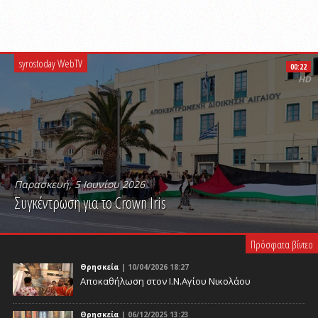
syrostoday WebTV
00:22
HD
Παρασκευή, 5 Ιουνίου 2026
Συγκέντρωση για το Crown Iris
PLAY VIDEO
Πρόσφατα βίντεο
Θρησκεία
| 10/04/2026 18:27
Αποκαθήλωση στον Ι.Ν.Αγίου Νικολάου
Θρησκεία
| 06/12/2025 13:23