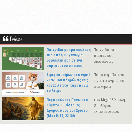
Γνώμες
Παιχνίδια με τράπουλα: η
Παιχνίδια για
πιο απλή ψυχαγωγία
παρέες και
βρίσκεται ήδη σε ένα
οικογένειες
συρτάρι του σπιτιού
Τιμές καυσίμων στα νησιά
Πόσο ακριβότερο
2026: Πού πληρώνεις έως
είναι το υγραέριο
και 25 λεπτά παραπάνω
στα νησιά;
το λίτρο
Περπατώντας Πάνω στα
του Μιχαήλ Χούλη,
Κύματα: Η Πίστη ως
Θεολόγου-
Δρόμος προς τον Χριστό
εκπαιδευτικού
(Ματθ. 14, 22-34)