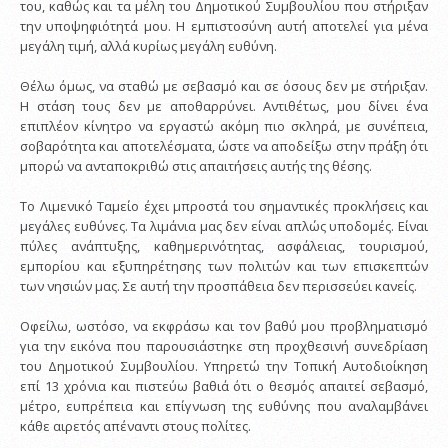
του, καθώς και τα μέλη του Δημοτικού Συμβουλίου που στήριξαν
την υποψηφιότητά μου. Η εμπιστοσύνη αυτή αποτελεί για μένα
μεγάλη τιμή, αλλά κυρίως μεγάλη ευθύνη.
Θέλω όμως, να σταθώ με σεβασμό και σε όσους δεν με στήριξαν.
Η στάση τους δεν με αποθαρρύνει. Αντιθέτως, μου δίνει ένα
επιπλέον κίνητρο να εργαστώ ακόμη πιο σκληρά, με συνέπεια,
σοβαρότητα και αποτελέσματα, ώστε να αποδείξω στην πράξη ότι
μπορώ να ανταποκριθώ στις απαιτήσεις αυτής της θέσης.
Το Λιμενικό Ταμείο έχει μπροστά του σημαντικές προκλήσεις και
μεγάλες ευθύνες. Τα λιμάνια μας δεν είναι απλώς υποδομές. Είναι
πύλες ανάπτυξης, καθημερινότητας, ασφάλειας, τουρισμού,
εμπορίου και εξυπηρέτησης των πολιτών και των επισκεπτών
των νησιών μας. Σε αυτή την προσπάθεια δεν περισσεύει κανείς.
Οφείλω, ωστόσο, να εκφράσω και τον βαθύ μου προβληματισμό
για την εικόνα που παρουσιάστηκε στη προχθεσινή συνεδρίαση
του Δημοτικού Συμβουλίου. Υπηρετώ την Τοπική Αυτοδιοίκηση
επί 13 χρόνια και πιστεύω βαθιά ότι ο θεσμός απαιτεί σεβασμό,
μέτρο, ευπρέπεια και επίγνωση της ευθύνης που αναλαμβάνει
κάθε αιρετός απέναντι στους πολίτες.