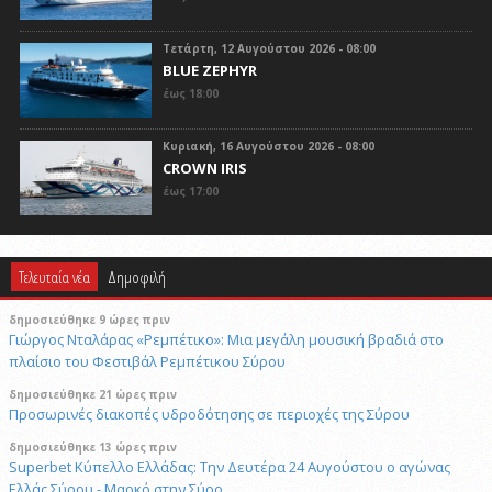
Τετάρτη, 12 Αυγούστου 2026 - 08:00
BLUE ZEPHYR
έως 18:00
Κυριακή, 16 Αυγούστου 2026 - 08:00
CROWN IRIS
έως 17:00
Τελευταία νέα
Δημοφιλή
δημοσιεύθηκε 9 ώρες πριν
Γιώργος Νταλάρας «Ρεμπέτικο»: Μια μεγάλη μουσική βραδιά στο
πλαίσιο του Φεστιβάλ Ρεμπέτικου Σύρου
δημοσιεύθηκε 21 ώρες πριν
Προσωρινές διακοπές υδροδότησης σε περιοχές της Σύρου
δημοσιεύθηκε 13 ώρες πριν
Superbet Κύπελλο Ελλάδας: Την Δευτέρα 24 Αυγούστου ο αγώνας
Ελλάς Σύρου - Μαρκό στην Σύρο