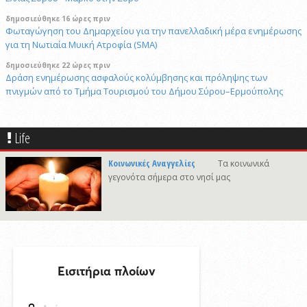
δημοσιεύθηκε 16 ώρες πριν
Φωταγώγηση του Δημαρχείου για την πανελλαδική μέρα ενημέρωσης
για τη Νωτιαία Μυική Ατροφία (SMA)
δημοσιεύθηκε 22 ώρες πριν
Δράση ενημέρωσης ασφαλούς κολύμβησης και πρόληψης των
πνιγμών από το Τμήμα Τουρισμού του Δήμου Σύρου–Ερμούπολης
6/8/2026 14:43
Αναστολή αποκομιδής ογκωδών και προϊόντων κλαδονομής
Life
4/8/2026 15:20
Στις φυλακές της Χίου οδηγήθηκε ο 41χρονος δράστης του φονικού
Κοινωνικές Αναγγελίες
Τα κοινωνικά
στην Άνω Σύρο
γεγονότα σήμερα στο νησί μας
δημοσιεύθηκε 16 ώρες πριν
Πρόταση για ονοματοδοσία του κεντρικού παραλιακού δρόμου Λωτού
- Κινίου σε οδό "ΦΩΤΙΟΥ Δ. ΞΑΓΟΡΑΡΗ"
δημοσιεύθηκε 16 ώρες πριν
Το Μικροβιολογικό ιατρείο του Αντωνίου Τσιαμπούρη θα είναι
κλειστό από την Δευτέρα 10/8 έως και την Δευτέρα 17/8
6/8/2026 17:17
Η εορτή της Μεταμορφώσεως του Σωτήρος στην Ερμούπολη