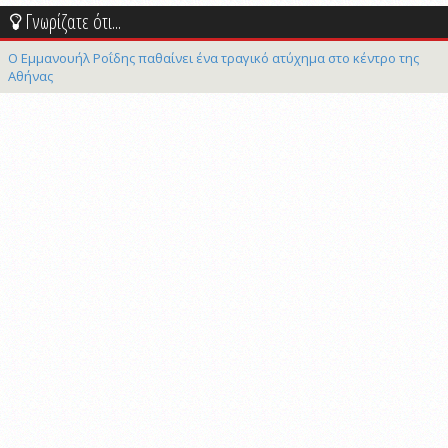
Γνωρίζατε ότι...
Ο Εμμανουήλ Ροΐδης παθαίνει ένα τραγικό ατύχημα στο κέντρο της
Αθήνας