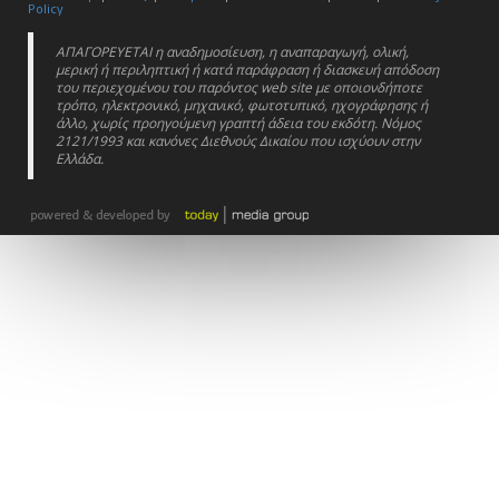
Policy
ΑΠΑΓΟΡΕΥΕΤΑΙ η αναδημοσίευση, η αναπαραγωγή, ολική,
μερική ή περιληπτική ή κατά παράφραση ή διασκευή απόδοση
του περιεχομένου του παρόντος web site με οποιονδήποτε
τρόπο, ηλεκτρονικό, μηχανικό, φωτοτυπικό, ηχογράφησης ή
άλλο, χωρίς προηγούμενη γραπτή άδεια του εκδότη. Νόμος
2121/1993 και κανόνες Διεθνούς Δικαίου που ισχύουν στην
Ελλάδα.