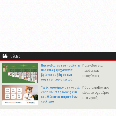
Γνώμες
Παιχνίδια με τράπουλα: η
Παιχνίδια για
πιο απλή ψυχαγωγία
παρέες και
βρίσκεται ήδη σε ένα
οικογένειες
συρτάρι του σπιτιού
Τιμές καυσίμων στα νησιά
Πόσο ακριβότερο
2026: Πού πληρώνεις έως
είναι το υγραέριο
και 25 λεπτά παραπάνω
στα νησιά;
το λίτρο