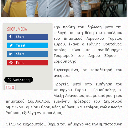
Την πρώτη του δήλωση μετά την
SOCIAL MEDIA
εκλογή του στη θέση του προέδρου
Share
του Δημοτικού Λιμενικού Ταμείου
Σύρου, έκανε ο Γιάννης Βουτσίνος,
Tweet
οποίος είναι και αντιδήμαρχος
Share
Τουρισμού του Δήμου Σύρου –
Ερμούπολης.
Pin it
Συγκεκριμένα, σε τοποθέτησή του
ανέφερε:
Προχτές, μετά από εισήγηση του
Δημάρχου Σύρου - Ερμούπολης, κ.
Αλέξη Αθανασίου, και με απόφαση του
Δημοτικού Συμβουλίου, εξελέγην Πρόεδρος του Δημοτικού
Λιμενικού Ταμείου Σύρου, Κέας, Κύθνου, και Σερίφου, ενώ ο Ιωσήφ
Ρούσσος εξελέγη Αντιπρόεδρος.
Θέλω να ευχαριστήσω θερμά τον Δήμαρχο για την εμπιστοσύνη