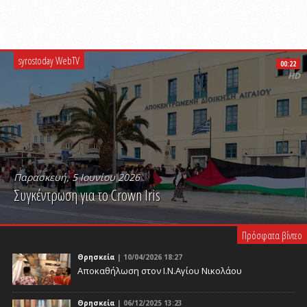
syrostoday WebTV
00:22
HD
Παρασκευή, 5 Ιουνίου 2026
Συγκέντρωση για το Crown Iris
PLAY VIDEO
Πρόσφατα βίντεο
Θρησκεία
| 10/04/2026 18:27
Αποκαθήλωση στον Ι.Ν.Αγίου Νικολάου
Θρησκεία
| 06/12/2025 13:23