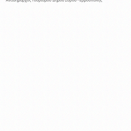
Αντιδήμαρχος Τουρισμού Δήμου Σύρου - Ερμούπολης