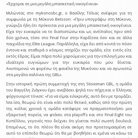
«Έρχομαι σε μια μεγάλη μπασκετική οικογένεια»
Μιλώντας στο mykonosbc.gr, ο Βασίλης Τόλιας ανέφερε για τη
συμφωνία με τη Μύκονο Betsson: «Πριν υπογράψω στη Μύκονο,
γνώριζα ήδη ότι πρόκειται για μια μεγάλη μπασκετική οικογένεια.
Είχα την ευκαιρία να το διαπιστώσω και ως αντίπαλος πριν από
δύο χρόνια, τόσο στο Final Four στην Καρδίτσα όσο και σε άλλα
παιχνίδια της Elite League. Παράλληλα, είχα δει από κοντά το πόσο
έντονα και σταθερά ο κόσμος στηρίζει την ομάδα, είτε εντός είτε
εκτός έδρας. Είμαι πάρα πολύ χαρούμενος για την επιλογή μου και
ιδιαίτερα ευγνώμων για την ευκαιρία που μου δίνεται.
Ανυπομονώ να φορέσω τη φανέλα της Μυκόνου και να αγωνιστώ
στα μεγάλα σαλόνια της GBL».
Στην ιστορική πρώτη συμμετοχή της στη Stoiximan GBL, η ομάδα
του Βαγγέλη Ζιάγκου έχει ανεβάσει ψηλά τον πήχη και ο Έλληνας
φόργουορντ τόνισε: «Για να είμαι ειλικρινής, αυτό δεν με τρομάζει.
Ίσα ίσα, θεωρώ ότι είναι κάτι πολύ θετικό, καθώς από την πρώτη
της κιόλας χρονιά η ομάδα κατάφερε να πραγματοποιήσει μια
εξαιρετική πορεία, να φτάσει στα playoffs και στο Final Eight του
Κυπέλλου, γεγονός που δείχνει ότι γίνεται πολύ σωστή δουλειά.
Επομένως, το ότι πλέον θα είναι ακόμη πιο προετοιμασμένη σε
αυτό το επίπεδο θεωρώ ότι θα με βοηθήσει κι εμένα να κάνω τα