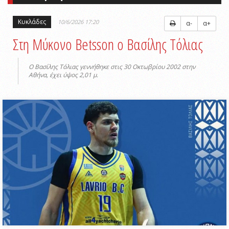
Κυκλάδες
10/6/2026 17:20
α-
α+
Στη Μύκονο Betsson ο Βασίλης Τόλιας
Ο Βασίλης Τόλιας γεννήθηκε στις 30 Οκτωβρίου 2002 στην
Αθήνα, έχει ύψος 2,01 μ.