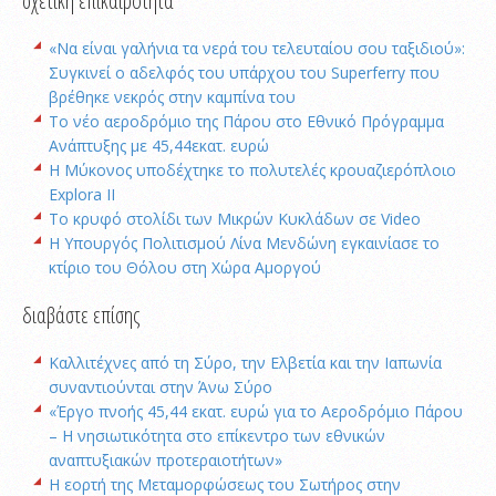
σχετική επικαιρότητα
«Να είναι γαλήνια τα νερά του τελευταίου σου ταξιδιού»:
Συγκινεί ο αδελφός του υπάρχου του Superferry που
βρέθηκε νεκρός στην καμπίνα του
Το νέο αεροδρόμιο της Πάρου στο Εθνικό Πρόγραμμα
Ανάπτυξης με 45,44εκατ. ευρώ
Η Μύκονος υποδέχτηκε το πολυτελές κρουαζιερόπλοιο
Explora II
To κρυφό στολίδι των Μικρών Κυκλάδων σε Video
Η Υπουργός Πολιτισμού Λίνα Μενδώνη εγκαινίασε το
κτίριο του Θόλου στη Χώρα Αμοργού
διαβάστε επίσης
Καλλιτέχνες από τη Σύρο, την Ελβετία και την Ιαπωνία
συναντιούνται στην Άνω Σύρο
«Έργο πνοής 45,44 εκατ. ευρώ για το Αεροδρόμιο Πάρου
– Η νησιωτικότητα στο επίκεντρο των εθνικών
αναπτυξιακών προτεραιοτήτων»
Η εορτή της Μεταμορφώσεως του Σωτήρος στην