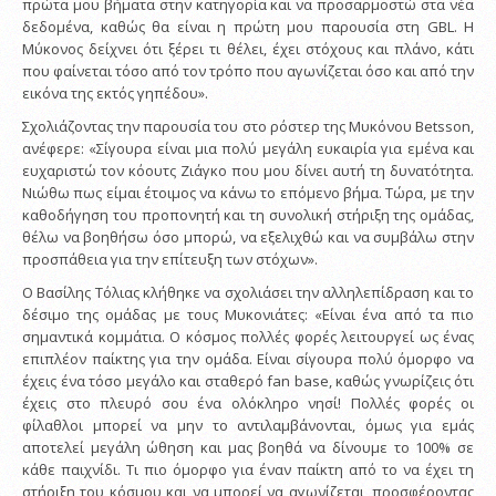
πρώτα μου βήματα στην κατηγορία και να προσαρμοστώ στα νέα
δεδομένα, καθώς θα είναι η πρώτη μου παρουσία στη GBL. Η
Μύκονος δείχνει ότι ξέρει τι θέλει, έχει στόχους και πλάνο, κάτι
που φαίνεται τόσο από τον τρόπο που αγωνίζεται όσο και από την
εικόνα της εκτός γηπέδου».
Σχολιάζοντας την παρουσία του στο ρόστερ της Μυκόνου Betsson,
ανέφερε: «Σίγουρα είναι μια πολύ μεγάλη ευκαιρία για εμένα και
ευχαριστώ τον κόουτς Ζιάγκο που μου δίνει αυτή τη δυνατότητα.
Νιώθω πως είμαι έτοιμος να κάνω το επόμενο βήμα. Τώρα, με την
καθοδήγηση του προπονητή και τη συνολική στήριξη της ομάδας,
θέλω να βοηθήσω όσο μπορώ, να εξελιχθώ και να συμβάλω στην
προσπάθεια για την επίτευξη των στόχων».
Ο Βασίλης Τόλιας κλήθηκε να σχολιάσει την αλληλεπίδραση και το
δέσιμο της ομάδας με τους Μυκονιάτες: «Είναι ένα από τα πιο
σημαντικά κομμάτια. Ο κόσμος πολλές φορές λειτουργεί ως ένας
επιπλέον παίκτης για την ομάδα. Είναι σίγουρα πολύ όμορφο να
έχεις ένα τόσο μεγάλο και σταθερό fan base, καθώς γνωρίζεις ότι
έχεις στο πλευρό σου ένα ολόκληρο νησί! Πολλές φορές οι
φίλαθλοι μπορεί να μην το αντιλαμβάνονται, όμως για εμάς
αποτελεί μεγάλη ώθηση και μας βοηθά να δίνουμε το 100% σε
κάθε παιχνίδι. Τι πιο όμορφο για έναν παίκτη από το να έχει τη
στήριξη του κόσμου και να μπορεί να αγωνίζεται, προσφέροντας