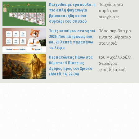
Παιχνίδια με τράπουλα: η
Παιχνίδια για
πιο απλή ψυχαγωγία
παρέες και
βρίσκεται ήδη σε ένα
οικογένειες
συρτάρι του σπιτιού
Τιμές καυσίμων στα νησιά
Πόσο ακριβότερο
2026: Πού πληρώνεις έως
είναι το υγραέριο
και 25 λεπτά παραπάνω
στα νησιά;
το λίτρο
Περπατώντας Πάνω στα
του Μιχαήλ Χούλη,
Κύματα: Η Πίστη ως
Θεολόγου-
Δρόμος προς τον Χριστό
εκπαιδευτικού
(Ματθ. 14, 22-34)