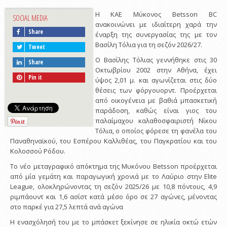
Η ΚΑΕ Μύκονος Betsson BC
SOCIAL MEDIA
ανακοινώνει με ιδιαίτερη χαρά την
Share
έναρξη της συνεργασίας της με τον
Βασίλη Τόλια για τη σεζόν 2026/27.
Tweet
Ο Βασίλης Τόλιας γεννήθηκε στις 30
Share
Οκτωβρίου 2002 στην Αθήνα, έχει
Pin it
ύψος 2,01 μ. και αγωνίζεται στις δύο
θέσεις των φόργουορντ. Προέρχεται
από οικογένεια με βαθιά μπασκετική
παράδοση, καθώς είναι γιος του
παλαίμαχου καλαθοσφαιριστή Νίκου
Τόλια, ο οποίος φόρεσε τη φανέλα του
Παναθηναϊκού, του Εσπέρου Καλλιθέας, του Παγκρατίου και του
Κολοσσού Ρόδου.
Το νέο μεταγραφικό απόκτημα της Μυκόνου Betsson προέρχεται
από μία γεμάτη και παραγωγική χρονιά με το Λαύριο στην Elite
League, ολοκληρώνοντας τη σεζόν 2025/26 με 10,8 πόντους, 4,9
ριμπάουντ και 1,6 ασίστ κατά μέσο όρο σε 27 αγώνες, μένοντας
στο παρκέ για 27,5 λεπτά ανά αγώνα
Η ενασχόλησή του με το μπάσκετ ξεκίνησε σε ηλικία οκτώ ετών