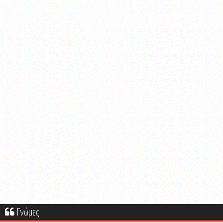
Γνώμες