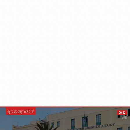
syrostoday WebTV
00:22
HD