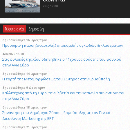
CROWN IRIS
έως 17:00
Τελευταία νέα
Δημοφιλή
δημοσιεύθηκε 16 ώρες πριν
Προσωρινή παύση(αναστολή;) αποκομιδής ογκωδών & κλαδεμάτων
4/8/2026 15:20
Στις φυλακές της Χίου οδηγήθηκε ο 41χρονος δράστης του φονικού
στην Άνω Σύρο
δημοσιεύθηκε 14 ώρες πριν
Η εορτή της Μεταμορφώσεως του Σωτήρος στην Ερμούπολη
δημοσιεύθηκε 9 ώρες πριν
Καλλιτέχνες από τη Σύρο, την Ελβετία και την Ιαπωνία συναντιούνται
στην Άνω Σύρο
δημοσιεύθηκε 18 ώρες πριν
Συνάντηση του Δημάρχου Σύρου - Ερμούπολης με τον Γενικό
Διευθυντή Marketing της ΕΡΤ
δημοσιεύθηκε 21 ώρες πριν