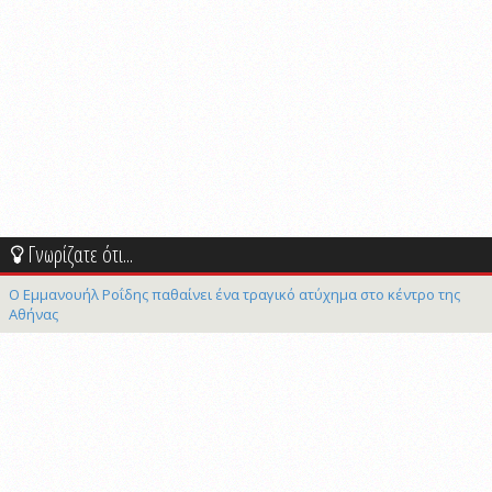
Γνωρίζατε ότι...
Ο Εμμανουήλ Ροΐδης παθαίνει ένα τραγικό ατύχημα στο κέντρο της
Αθήνας