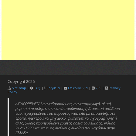
Copyright
2026
Site map
|
FAQ
|
Βοήθεια
|
Επικοινωνία
|
RSS
|
Privacy
Policy
ΑΠΑΓΟΡΕΥΕΤΑΙ η αναδημοσίευση, η αναπαραγωγή, ολική,
μερική ή περιληπτική ή κατά παράφραση ή διασκευή απόδοση
του περιεχομένου του παρόντος web site με οποιονδήποτε
τρόπο, ηλεκτρονικό, μηχανικό, φωτοτυπικό, ηχογράφησης ή
άλλο, χωρίς προηγούμενη γραπτή άδεια του εκδότη. Νόμος
2121/1993 και κανόνες Διεθνούς Δικαίου που ισχύουν στην
Ελλάδα.