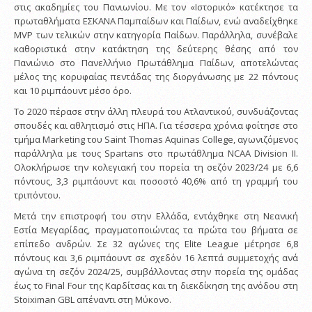
στις ακαδημίες του Πανιωνίου. Με τον «Ιστορικό» κατέκτησε τα
πρωταθλήματα ΕΣΚΑΝΑ Παμπαίδων και Παίδων, ενώ αναδείχθηκε
MVP των τελικών στην κατηγορία Παίδων. Παράλληλα, συνέβαλε
καθοριστικά στην κατάκτηση της δεύτερης θέσης από τον
Πανιώνιο στο Πανελλήνιο Πρωτάθλημα Παίδων, αποτελώντας
μέλος της κορυφαίας πεντάδας της διοργάνωσης με 22 πόντους
και 10 ριμπάουντ μέσο όρο.
Το 2020 πέρασε στην άλλη πλευρά του Ατλαντικού, συνδυάζοντας
σπουδές και αθλητισμό στις ΗΠΑ. Για τέσσερα χρόνια φοίτησε στο
τμήμα Marketing του Saint Thomas Aquinas College, αγωνιζόμενος
παράλληλα με τους Spartans στο πρωτάθλημα NCAA Division II.
Ολοκλήρωσε την κολεγιακή του πορεία τη σεζόν 2023/24 με 6,6
πόντους, 3,3 ριμπάουντ και ποσοστό 40,6% από τη γραμμή του
τριπόντου.
Μετά την επιστροφή του στην Ελλάδα, εντάχθηκε στη Νεανική
Εστία Μεγαρίδας, πραγματοποιώντας τα πρώτα του βήματα σε
επίπεδο ανδρών. Σε 32 αγώνες της Elite League μέτρησε 6,8
πόντους και 3,6 ριμπάουντ σε σχεδόν 16 λεπτά συμμετοχής ανά
αγώνα τη σεζόν 2024/25, συμβάλλοντας στην πορεία της ομάδας
έως το Final Four της Καρδίτσας και τη διεκδίκηση της ανόδου στη
Stoiximan GBL απέναντι στη Μύκονο.