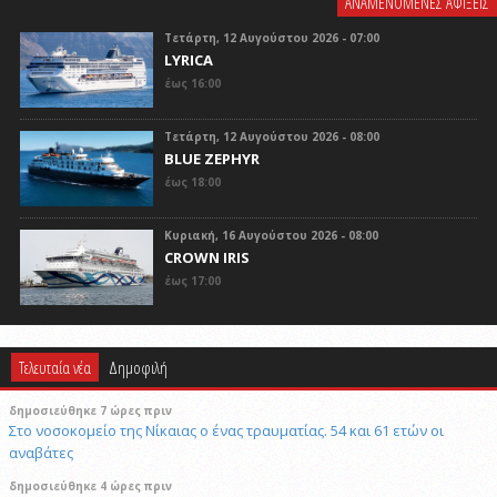
ΑΝΑΜΕΝΟΜΕΝΕΣ ΑΦΙΞΕΙΣ
Τετάρτη, 12 Αυγούστου 2026 - 07:00
LYRICA
έως 16:00
Τετάρτη, 12 Αυγούστου 2026 - 08:00
BLUE ZEPHYR
έως 18:00
Κυριακή, 16 Αυγούστου 2026 - 08:00
CROWN IRIS
έως 17:00
Τελευταία νέα
Δημοφιλή
δημοσιεύθηκε 7 ώρες πριν
Στο νοσοκομείο της Νίκαιας ο ένας τραυματίας. 54 και 61 ετών οι
αναβάτες
δημοσιεύθηκε 4 ώρες πριν