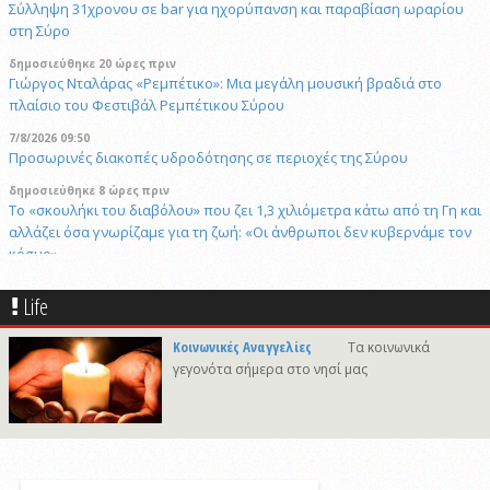
Σύλληψη 31χρονου σε bar για ηχορύπανση και παραβίαση ωραρίου
στη Σύρο
δημοσιεύθηκε 20 ώρες πριν
Γιώργος Νταλάρας «Ρεμπέτικο»: Μια μεγάλη μουσική βραδιά στο
πλαίσιο του Φεστιβάλ Ρεμπέτικου Σύρου
7/8/2026 09:50
Προσωρινές διακοπές υδροδότησης σε περιοχές της Σύρου
δημοσιεύθηκε 8 ώρες πριν
Το «σκουλήκι του διαβόλου» που ζει 1,3 χιλιόμετρα κάτω από τη Γη και
αλλάζει όσα γνωρίζαμε για τη ζωή: «Οι άνθρωποι δεν κυβερνάμε τον
κόσμο»
δημοσιεύθηκε 8 ώρες πριν
Life
Επανεκλογή του Αθ. Κουσαθανά - Μέγα στη θέση του Προέδρου του
Λιμενικού Ταμείου Μυκόνου
Κοινωνικές Αναγγελίες
Τα κοινωνικά
6/8/2026 22:03
γεγονότα σήμερα στο νησί μας
Καλλιτέχνες από τη Σύρο, την Ελβετία και την Ιαπωνία συναντιούνται
στην Άνω Σύρο
29/4/2026 18:53
CNN: Ο κορυφαίος στρατηγός του Τραμπ αναζητά διέξοδο από τον
πόλεμο με το Ιράν