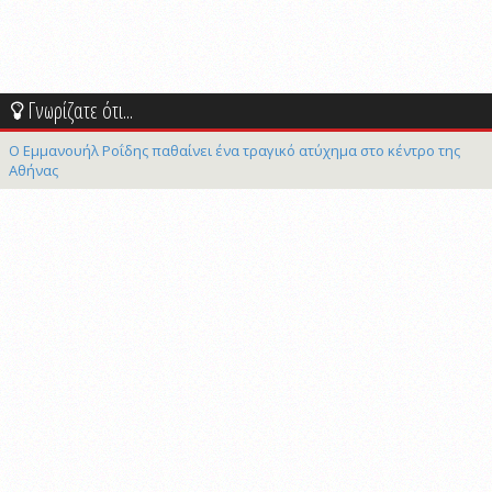
Γνωρίζατε ότι...
Ο Εμμανουήλ Ροΐδης παθαίνει ένα τραγικό ατύχημα στο κέντρο της
Αθήνας