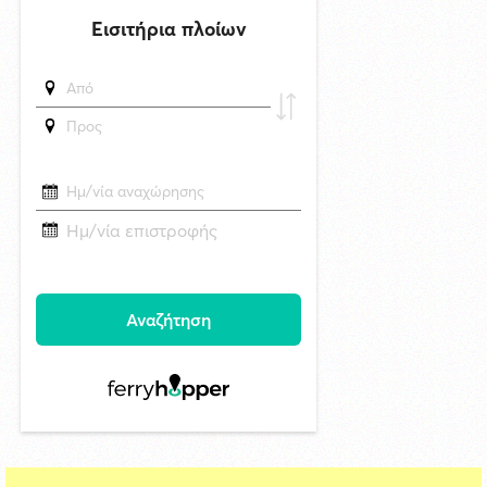
δημοσιεύθηκε 24 ώρες πριν
Superbet Κύπελλο Ελλάδας: Την Δευτέρα 24 Αυγούστου ο αγώνας
Ελλάς Σύρου - Μαρκό στην Σύρο
7/8/2026 08:34
Δράση ενημέρωσης ασφαλούς κολύμβησης και πρόληψης των
πνιγμών από το Τμήμα Τουρισμού του Δήμου Σύρου–Ερμούπολης