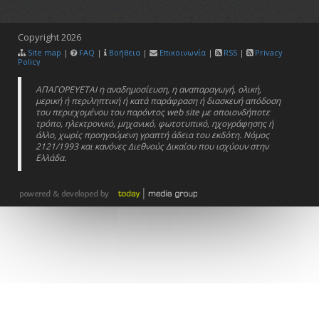
Copyright
2026
Site map
|
FAQ
|
Βοήθεια
|
Επικοινωνία
|
RSS
|
Privacy
Policy
ΑΠΑΓΟΡΕΥΕΤΑΙ η αναδημοσίευση, η αναπαραγωγή, ολική,
μερική ή περιληπτική ή κατά παράφραση ή διασκευή απόδοση
του περιεχομένου του παρόντος web site με οποιονδήποτε
τρόπο, ηλεκτρονικό, μηχανικό, φωτοτυπικό, ηχογράφησης ή
άλλο, χωρίς προηγούμενη γραπτή άδεια του εκδότη. Νόμος
2121/1993 και κανόνες Διεθνούς Δικαίου που ισχύουν στην
Ελλάδα.