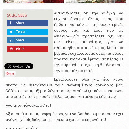
Αισθανόμαστε δε την ανάγκη να
SOCIAL MEDIA
ευχαριστήσουμε όλους εσάς που
Share
ήρθατε να κάνετε τις καλοκαιρινές
αγορές σας, και εσάς που με
Tweet
γενναιοδωρία προσφέρετε ό,τι δεν
Share
σας είναι απαραίτητο, για να
αξιοποιηθεί στο παζάρι μας. Ιδιαίτερα
Pin it
βεβαίως ευχαριστούμε όσες και όσους
προετοίμασαν και έφεραν σε πέρας με
την παρουσία τους και τη δουλειά τους
την προσπάθεια αυτή.
Εργαζόμαστε όλοι για ένα κοινό
σκοπό: να ενισχύσουμε τους αναγκεμένους αδελφούς μας,
βάζοντας σε πράξη τα λόγια του Χριστού: «Ό,τι κάνετε για έναν
από αυτούς τους μικρούς αδελφούς μου, για μένα το κάνετε…»
Αγαπητοί φίλοι και φίλες !
Αξιοποιούμε τις προσφορές σας για να βοηθήσουμε όποιον έχει
ανάγκη, χωρίς διάκριση, με πνεύμα χριστιανικής αγάπης!
Σας ευχαριστούμε