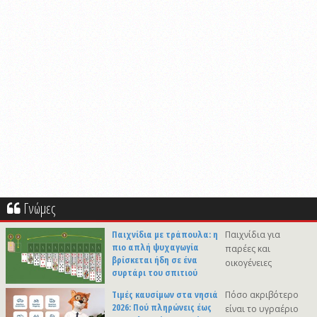
Γνώμες
Παιχνίδια με τράπουλα: η
Παιχνίδια για
πιο απλή ψυχαγωγία
παρέες και
βρίσκεται ήδη σε ένα
οικογένειες
συρτάρι του σπιτιού
Τιμές καυσίμων στα νησιά
Πόσο ακριβότερο
2026: Πού πληρώνεις έως
είναι το υγραέριο