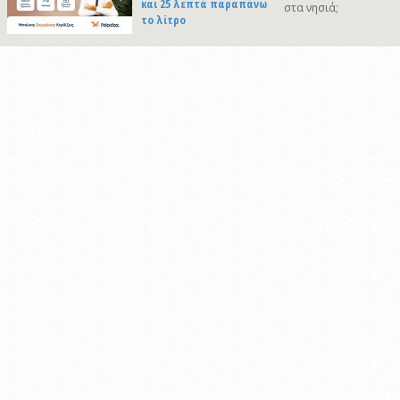
και 25 λεπτά παραπάνω
στα νησιά;
το λίτρο