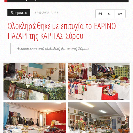
Θρησκεία
11/6/2026 11:31
α-
α+
Ολοκληρώθηκε με επιτυχία το ΕΑΡΙΝΟ
ΠΑΖΑΡΙ της ΚΑΡΙΤΑΣ Σύρου
Ανακοίνωση από Καθολική Επισκοπή Σύρου.