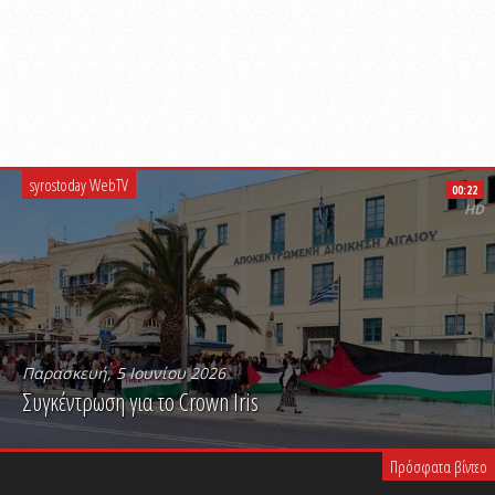
syrostoday WebTV
00:22
HD
Παρασκευή, 5 Ιουνίου 2026
Συγκέντρωση για το Crown Iris
PLAY VIDEO
Πρόσφατα βίντεο