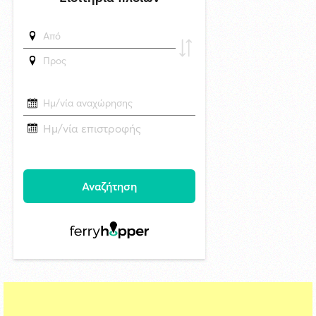
"Το βλέπει ο Τσίλλερ και γελά" Ανακαινίζουμε το κλειστό "Γιάννης
Γουλανδρής" το 2026 με σχέδια του 1974
5/8/2026 14:04
Στέφανος Γκίκας: Ομαλά εξελίσσεται η καταβολή των 23.200.000 €
μέσω του Μεταφορικού Ισοδυνάμου Επιβατών