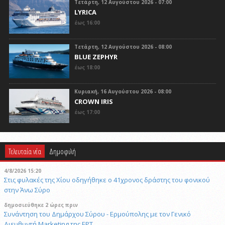
Τετάρτη, 12 Αυγούστου 2026 - 07:00
LYRICA
έως 16:00
Τετάρτη, 12 Αυγούστου 2026 - 08:00
BLUE ZEPHYR
έως 18:00
Κυριακή, 16 Αυγούστου 2026 - 08:00
CROWN IRIS
έως 17:00
Τελευταία νέα
Δημοφιλή
4/8/2026 15:20
Στις φυλακές της Χίου οδηγήθηκε ο 41χρονος δράστης του φονικού
στην Άνω Σύρο
δημοσιεύθηκε 2 ώρες πριν
Συνάντηση του Δημάρχου Σύρου - Ερμούπολης με τον Γενικό
Διευθυντή Marketing της ΕΡΤ