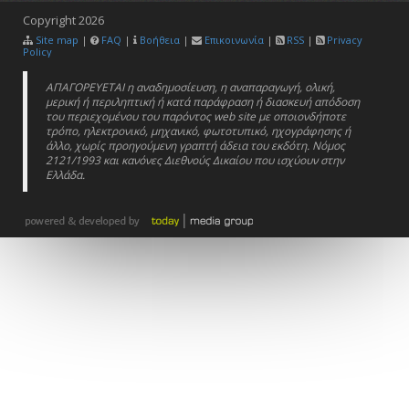
Copyright
2026
Site map
|
FAQ
|
Βοήθεια
|
Επικοινωνία
|
RSS
|
Privacy
Policy
ΑΠΑΓΟΡΕΥΕΤΑΙ η αναδημοσίευση, η αναπαραγωγή, ολική,
μερική ή περιληπτική ή κατά παράφραση ή διασκευή απόδοση
του περιεχομένου του παρόντος web site με οποιονδήποτε
τρόπο, ηλεκτρονικό, μηχανικό, φωτοτυπικό, ηχογράφησης ή
άλλο, χωρίς προηγούμενη γραπτή άδεια του εκδότη. Νόμος
2121/1993 και κανόνες Διεθνούς Δικαίου που ισχύουν στην
Ελλάδα.