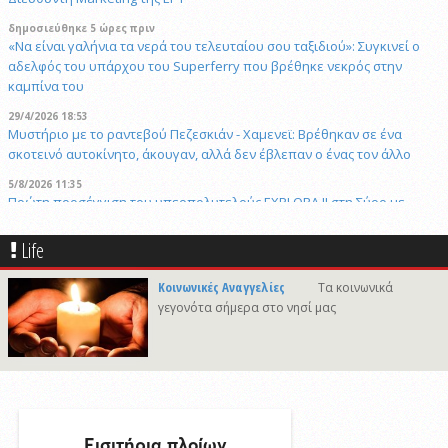
δημοσιεύθηκε 5 ώρες πριν
«Να είναι γαλήνια τα νερά του τελευταίου σου ταξιδιού»: Συγκινεί ο
αδελφός του υπάρχου του Superferry που βρέθηκε νεκρός στην
καμπίνα του
29/4/2026 18:53
Μυστήριο με το ραντεβού Πεζεσκιάν - Χαμενεϊ: Βρέθηκαν σε ένα
σκοτεινό αυτοκίνητο, άκουγαν, αλλά δεν έβλεπαν ο ένας τον άλλο
5/8/2026 11:35
Πρώτη προσέγγιση του υπερπολυτελούς EXPLORA II στη Σύρο με
θετικές προοπτικές για το 2027
Life
δημοσιεύθηκε 2 ώρες πριν
Το νέο αεροδρόμιο της Πάρου στο Εθνικό Πρόγραμμα Ανάπτυξης με
Κοινωνικές Αναγγελίες
Τα κοινωνικά
45,44εκατ. ευρώ
γεγονότα σήμερα στο νησί μας
δημοσιεύθηκε 4 ώρες πριν
Παιχνίδια με τράπουλα: η πιο απλή ψυχαγωγία βρίσκεται ήδη σε ένα
συρτάρι του σπιτιού
δημοσιεύθηκε 15 ώρες πριν
Η Σύρος τιμά την εορτή της Μεταμορφώσεως του Σωτήρος
4/8/2026 11:16