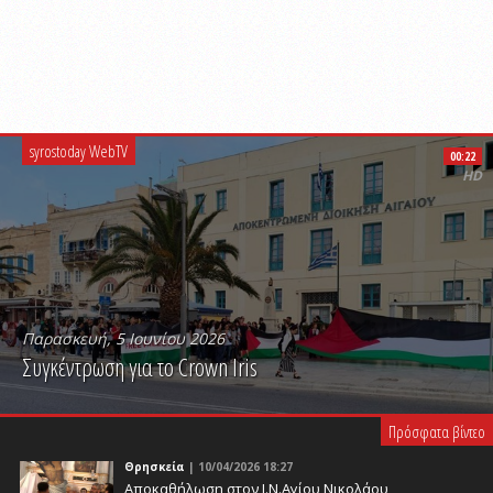
syrostoday WebTV
00:22
HD
Παρασκευή, 5 Ιουνίου 2026
Συγκέντρωση για το Crown Iris
PLAY VIDEO
Πρόσφατα βίντεο
Θρησκεία
| 10/04/2026 18:27
Αποκαθήλωση στον Ι.Ν.Αγίου Νικολάου