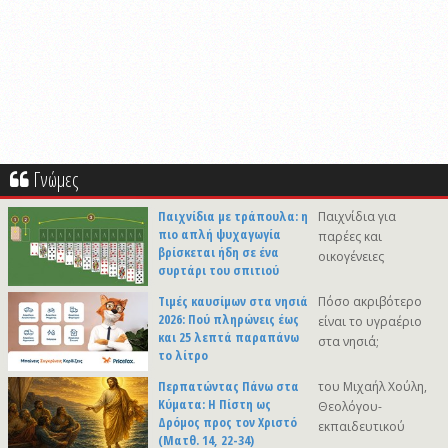
Γνώμες
Παιχνίδια με τράπουλα: η
Παιχνίδια για
πιο απλή ψυχαγωγία
παρέες και
βρίσκεται ήδη σε ένα
οικογένειες
συρτάρι του σπιτιού
Τιμές καυσίμων στα νησιά
Πόσο ακριβότερο
2026: Πού πληρώνεις έως
είναι το υγραέριο
και 25 λεπτά παραπάνω
στα νησιά;
το λίτρο
Περπατώντας Πάνω στα
του Μιχαήλ Χούλη,
Κύματα: Η Πίστη ως
Θεολόγου-
Δρόμος προς τον Χριστό
εκπαιδευτικού
(Ματθ. 14, 22-34)