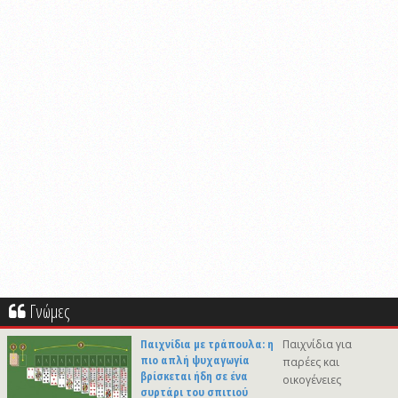
Γνώμες
Παιχνίδια με τράπουλα: η
Παιχνίδια για
πιο απλή ψυχαγωγία
παρέες και
βρίσκεται ήδη σε ένα
οικογένειες
συρτάρι του σπιτιού