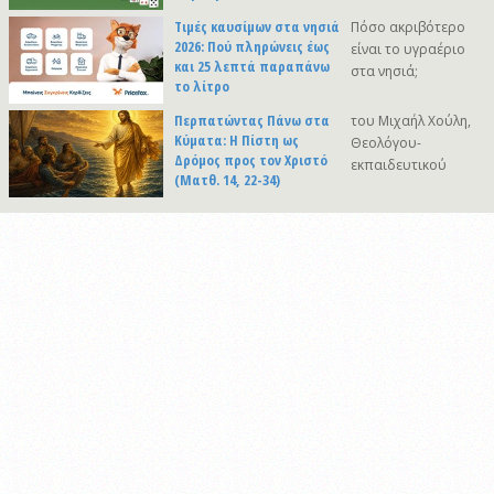
Τιμές καυσίμων στα νησιά
Πόσο ακριβότερο
2026: Πού πληρώνεις έως
είναι το υγραέριο
και 25 λεπτά παραπάνω
στα νησιά;
το λίτρο
Περπατώντας Πάνω στα
του Μιχαήλ Χούλη,
Κύματα: Η Πίστη ως
Θεολόγου-
Δρόμος προς τον Χριστό
εκπαιδευτικού
(Ματθ. 14, 22-34)