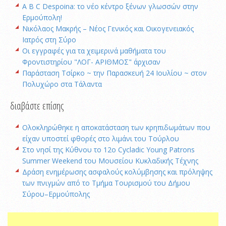
A B C Despoina: το νέο κέντρο ξένων γλωσσών στην
Ερμούπολη!
Νικόλαος Μακρής – Νέος Γενικός και Οικογενειακός
Ιατρός στη Σύρο
Οι εγγραφές για τα χειμερινά μαθήματα του
Φροντιστηρίου "ΛΟΓ- ΑΡΙΘΜΟΣ" άρχισαν
Παράσταση Τσίρκο ~ την Παρασκευή 24 Ιουλίου ~ στον
Πολυχώρο στα Τάλαντα
διαβάστε επίσης
Oλοκληρώθηκε η αποκατάσταση των κρηπιδωμάτων που
είχαν υποστεί φθορές στο λιμάνι του Τούρλου
Στο νησί της Κύθνου το 12ο Cycladic Young Patrons
Summer Weekend του Μουσείου Κυκλαδικής Τέχνης
Δράση ενημέρωσης ασφαλούς κολύμβησης και πρόληψης
των πνιγμών από το Τμήμα Τουρισμού του Δήμου
Σύρου–Ερμούπολης