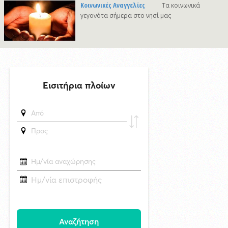
Στο νησί της Κύθνου το 12ο Cycladic Young Patrons Summer Weekend
Κοινωνικές Αναγγελίες
Τα κοινωνικά
του Μουσείου Κυκλαδικής Τέχνης
γεγονότα σήμερα στο νησί μας
δημοσιεύθηκε 20 ώρες πριν
Συνάντηση του Δημάρχου Σύρου - Ερμούπολης με τον Γενικό
Διευθυντή Marketing της ΕΡΤ
δημοσιεύθηκε 24 ώρες πριν
«Να είναι γαλήνια τα νερά του τελευταίου σου ταξιδιού»: Συγκινεί ο
αδελφός του υπάρχου του Superferry που βρέθηκε νεκρός στην
καμπίνα του
29/4/2026 18:53
Ακραία κλιμάκωση στο Ουκρανικό: Ανελέητοι βομβαρδισμοί - Μεγάλες
στήλες καπνού σε ρωσικά διυλιστήρια - Δείτε βίντεο