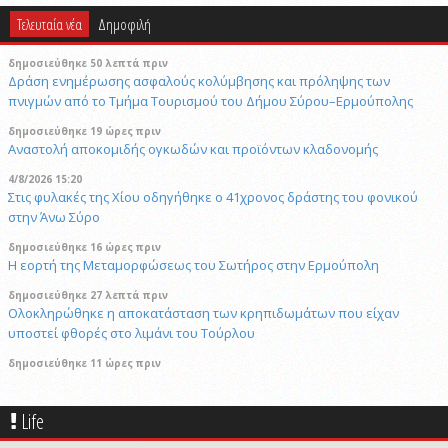
Τελευταία νέα
Δημοφιλή
δημοσιεύθηκε 50 λεπτά πριν
Δράση ενημέρωσης ασφαλούς κολύμβησης και πρόληψης των
πνιγμών από το Τμήμα Τουρισμού του Δήμου Σύρου–Ερμούπολης
δημοσιεύθηκε 19 ώρες πριν
Αναστολή αποκομιδής ογκωδών και προϊόντων κλαδονομής
4/8/2026 15:20
Στις φυλακές της Χίου οδηγήθηκε ο 41χρονος δράστης του φονικού
στην Άνω Σύρο
δημοσιεύθηκε 16 ώρες πριν
Η εορτή της Μεταμορφώσεως του Σωτήρος στην Ερμούπολη
δημοσιεύθηκε 27 λεπτά πριν
Oλοκληρώθηκε η αποκατάσταση των κρηπιδωμάτων που είχαν
υποστεί φθορές στο λιμάνι του Τούρλου
δημοσιεύθηκε 11 ώρες πριν
Καλλιτέχνες από τη Σύρο, την Ελβετία και την Ιαπωνία συναντιούνται
στην Άνω Σύρο
Life
δημοσιεύθηκε 40 λεπτά πριν