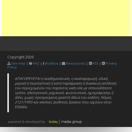
Copyright
2026
Site map
|
FAQ
|
Βοήθεια
|
Επικοινωνία
|
RSS
|
Privacy
Policy
ΑΠΑΓΟΡΕΥΕΤΑΙ η αναδημοσίευση, η αναπαραγωγή, ολική,
μερική ή περιληπτική ή κατά παράφραση ή διασκευή απόδοση
του περιεχομένου του παρόντος web site με οποιονδήποτε
τρόπο, ηλεκτρονικό, μηχανικό, φωτοτυπικό, ηχογράφησης ή
άλλο, χωρίς προηγούμενη γραπτή άδεια του εκδότη. Νόμος
2121/1993 και κανόνες Διεθνούς Δικαίου που ισχύουν στην
Ελλάδα.