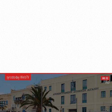
syrostoday WebTV
00:22
HD