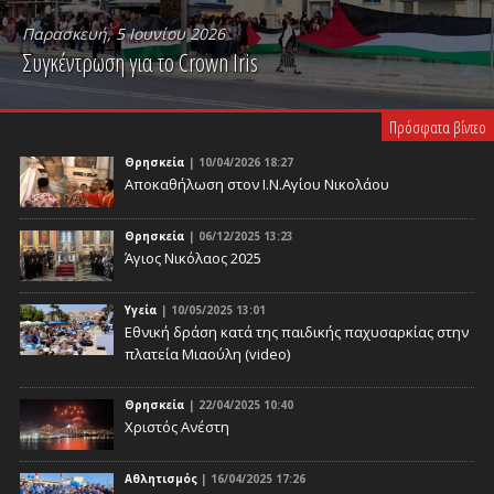
Παρασκευή, 5 Ιουνίου 2026
Συγκέντρωση για το Crown Iris
PLAY VIDEO
Πρόσφατα βίντεο
Θρησκεία
| 10/04/2026 18:27
Αποκαθήλωση στον Ι.Ν.Αγίου Νικολάου
Θρησκεία
| 06/12/2025 13:23
Άγιος Νικόλαος 2025
Υγεία
| 10/05/2025 13:01
Eθνική δράση κατά της παιδικής παχυσαρκίας στην
πλατεία Μιαούλη (video)
Θρησκεία
| 22/04/2025 10:40
Χριστός Ανέστη
Αθλητισμός
| 16/04/2025 17:26