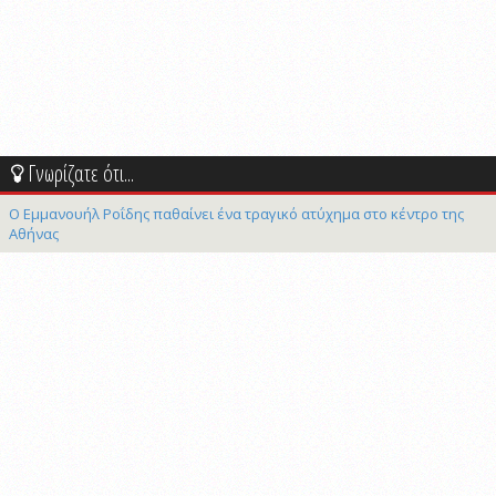
Γνωρίζατε ότι...
Ο Εμμανουήλ Ροΐδης παθαίνει ένα τραγικό ατύχημα στο κέντρο της
Αθήνας