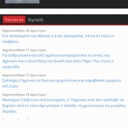
Τελευταία νέα
Δημοφιλή
δημοσιεύθηκε 20 ώρες πριν
Στο νοσοκομείο της Νίκαιας ο ένας τραυματίας. 54 και 61 ετών οι
αναβάτες
δημοσιεύθηκε 11 ώρες πριν
Για ανθρωποκτονία από αμέλεια κατηγορούνται οι γονείς του
4χρονου και ο ιδιοκτήτης του beach bar στην Πάρο: Πώς έγινε η
τραγωδία
δημοσιεύθηκε 17 ώρες πριν
Σύλληψη 31χρονου σε bar για ηχορύπανση και παραβίαση ωραρίου
στη Σύρο
δημοσιεύθηκε 10 ώρες πριν
Μυστήριο 3.500 ετών στη Σαντορίνη: Ο 15χρονος που δεν πρόλαβε να
ξεφύγει από το τσουνάμι μπορεί ν' αλλάξει τη χρονολογία της μεγάλης
έκρηξης
δημοσιεύθηκε 8 ώρες πριν
Πώς το επαγγελματικό video αλλάζει την προβολή επιχειρήσεων και