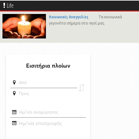
προορισμών
Life
7/8/2026 21:46
Κοινωνικές Αναγγελίες
Τα κοινωνικά
Γιώργος Νταλάρας «Ρεμπέτικο»: Μια μεγάλη μουσική βραδιά στο
γεγονότα σήμερα στο νησί μας
πλαίσιο του Φεστιβάλ Ρεμπέτικου Σύρου
7/8/2026 09:50
Προσωρινές διακοπές υδροδότησης σε περιοχές της Σύρου
δημοσιεύθηκε 21 ώρες πριν
Το «σκουλήκι του διαβόλου» που ζει 1,3 χιλιόμετρα κάτω από τη Γη και
αλλάζει όσα γνωρίζαμε για τη ζωή: «Οι άνθρωποι δεν κυβερνάμε τον
κόσμο»
δημοσιεύθηκε 21 ώρες πριν
Επανεκλογή του Αθ. Κουσαθανά - Μέγα στη θέση του Προέδρου του
Λιμενικού Ταμείου Μυκόνου
6/8/2026 22:03
Καλλιτέχνες από τη Σύρο, την Ελβετία και την Ιαπωνία συναντιούνται
στην Άνω Σύρο