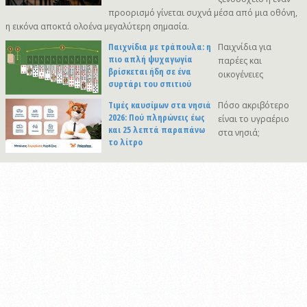
προορισμό γίνεται συχνά μέσα από μια οθόνη,
η εικόνα αποκτά ολοένα μεγαλύτερη σημασία.
Παιχνίδια με τράπουλα: η
Παιχνίδια για
πιο απλή ψυχαγωγία
παρέες και
βρίσκεται ήδη σε ένα
οικογένειες
συρτάρι του σπιτιού
Τιμές καυσίμων στα νησιά
Πόσο ακριβότερο
2026: Πού πληρώνεις έως
είναι το υγραέριο
και 25 λεπτά παραπάνω
στα νησιά;
το λίτρο