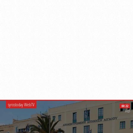
syrostoday WebTV
00:22
HD