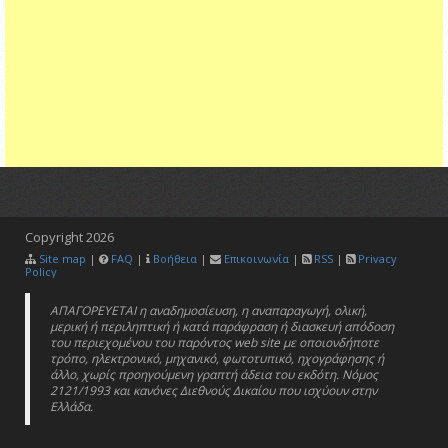
Copyright
2026
Site map
|
FAQ
|
Βοήθεια
|
Επικοινωνία
|
RSS
|
Privacy
Policy
ΑΠΑΓΟΡΕΥΕΤΑΙ η αναδημοσίευση, η αναπαραγωγή, ολική,
μερική ή περιληπτική ή κατά παράφραση ή διασκευή απόδοση
του περιεχομένου του παρόντος web site με οποιονδήποτε
τρόπο, ηλεκτρονικό, μηχανικό, φωτοτυπικό, ηχογράφησης ή
άλλο, χωρίς προηγούμενη γραπτή άδεια του εκδότη. Νόμος
2121/1993 και κανόνες Διεθνούς Δικαίου που ισχύουν στην
Ελλάδα.