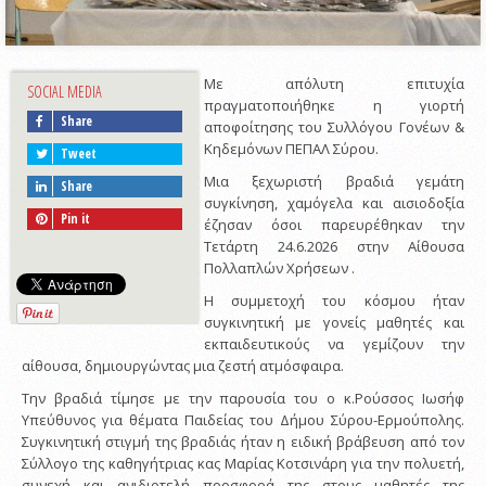
Με απόλυτη επιτυχία
SOCIAL MEDIA
πραγματοποιήθηκε η γιορτή
Share
αποφοίτησης του Συλλόγου Γονέων &
Κηδεμόνων ΠΕΠΑΛ Σύρου.
Tweet
Μια ξεχωριστή βραδιά γεμάτη
Share
συγκίνηση, χαμόγελα και αισιοδοξία
Pin it
έζησαν όσοι παρευρέθηκαν την
Τετάρτη 24.6.2026 στην Αίθουσα
Πολλαπλών Χρήσεων .
Η συμμετοχή του κόσμου ήταν
συγκινητική με γονείς μαθητές και
εκπαιδευτικούς να γεμίζουν την
αίθουσα, δημιουργώντας μια ζεστή ατμόσφαιρα.
Την βραδιά τίμησε με την παρουσία του ο κ.Ρούσσος Ιωσήφ
Υπεύθυνος για θέματα Παιδείας του Δήμου Σύρου-Ερμούπολης.
Συγκινητική στιγμή της βραδιάς ήταν η ειδική βράβευση από τον
Σύλλογο της καθηγήτριας κας Μαρίας Κοτσινάρη για την πολυετή,
συνεχή και ανιδιοτελή προσφορά της στους μαθητές της