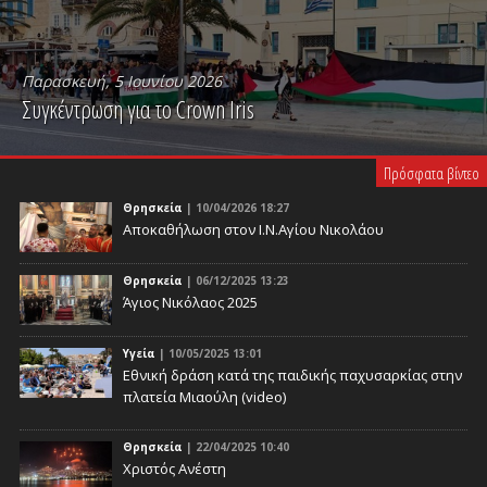
Παρασκευή, 5 Ιουνίου 2026
Συγκέντρωση για το Crown Iris
PLAY VIDEO
Πρόσφατα βίντεο
Θρησκεία
| 10/04/2026 18:27
Αποκαθήλωση στον Ι.Ν.Αγίου Νικολάου
Θρησκεία
| 06/12/2025 13:23
Άγιος Νικόλαος 2025
Υγεία
| 10/05/2025 13:01
Eθνική δράση κατά της παιδικής παχυσαρκίας στην
πλατεία Μιαούλη (video)
Θρησκεία
| 22/04/2025 10:40
Χριστός Ανέστη