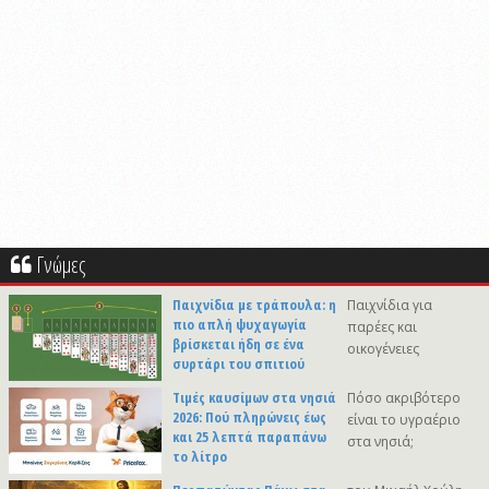
Γνώμες
Παιχνίδια με τράπουλα: η
Παιχνίδια για
πιο απλή ψυχαγωγία
παρέες και
βρίσκεται ήδη σε ένα
οικογένειες
συρτάρι του σπιτιού
Τιμές καυσίμων στα νησιά
Πόσο ακριβότερο
2026: Πού πληρώνεις έως
είναι το υγραέριο
και 25 λεπτά παραπάνω
στα νησιά;
το λίτρο