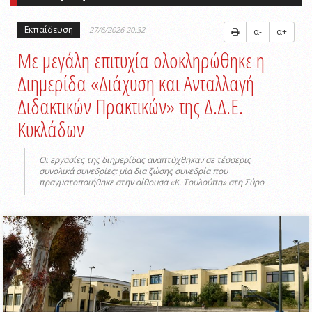
Εκπαίδευση
27/6/2026 20:32
α-
α+
Με μεγάλη επιτυχία ολοκληρώθηκε η
Διημερίδα «Διάχυση και Ανταλλαγή
Διδακτικών Πρακτικών» της Δ.Δ.Ε.
Κυκλάδων
Οι εργασίες της διημερίδας αναπτύχθηκαν σε τέσσερις
συνολικά συνεδρίες: μία δια ζώσης συνεδρία που
πραγματοποιήθηκε στην αίθουσα «Κ. Τουλούπη» στη Σύρο