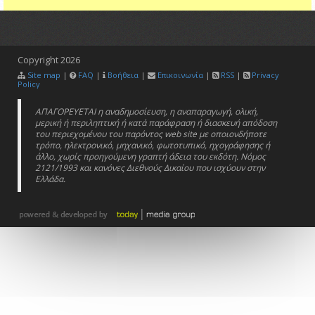
Copyright
2026
Site map
|
FAQ
|
Βοήθεια
|
Επικοινωνία
|
RSS
|
Privacy
Policy
ΑΠΑΓΟΡΕΥΕΤΑΙ η αναδημοσίευση, η αναπαραγωγή, ολική,
μερική ή περιληπτική ή κατά παράφραση ή διασκευή απόδοση
του περιεχομένου του παρόντος web site με οποιονδήποτε
τρόπο, ηλεκτρονικό, μηχανικό, φωτοτυπικό, ηχογράφησης ή
άλλο, χωρίς προηγούμενη γραπτή άδεια του εκδότη. Νόμος
2121/1993 και κανόνες Διεθνούς Δικαίου που ισχύουν στην
Ελλάδα.