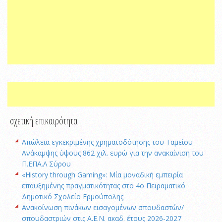
σχετική επικαιρότητα
Απώλεια εγκεκριμένης χρηματοδότησης του Ταμείου
Ανάκαμψης ύψους 862 χιλ. ευρώ για την ανακαίνιση του
Π.ΕΠΑ.Λ Σύρου
«History through Gaming»: Μία μοναδική εμπειρία
επαυξημένης πραγματικότητας στο 4ο Πειραματικό
Δημοτικό Σχολείο Ερμούπολης
Ανακοίνωση πινάκων εισαγομένων σπουδαστών/
σπουδαστριών στις Α.Ε.Ν. ακαδ. έτους 2026-2027