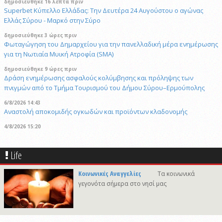
δημοσιεύθηκε 16 λεπτά πριν
Superbet Κύπελλο Ελλάδας: Την Δευτέρα 24 Αυγούστου ο αγώνας
Ελλάς Σύρου - Μαρκό στην Σύρο
δημοσιεύθηκε 3 ώρες πριν
Φωταγώγηση του Δημαρχείου για την πανελλαδική μέρα ενημέρωσης
για τη Νωτιαία Μυική Ατροφία (SMA)
δημοσιεύθηκε 9 ώρες πριν
Δράση ενημέρωσης ασφαλούς κολύμβησης και πρόληψης των
πνιγμών από το Τμήμα Τουρισμού του Δήμου Σύρου–Ερμούπολης
6/8/2026 14:43
Αναστολή αποκομιδής ογκωδών και προϊόντων κλαδονομής
4/8/2026 15:20
Στις φυλακές της Χίου οδηγήθηκε ο 41χρονος δράστης του φονικού
στην Άνω Σύρο
Life
δημοσιεύθηκε 3 ώρες πριν
Πρόταση για ονοματοδοσία του κεντρικού παραλιακού δρόμου Λωτού
Κοινωνικές Αναγγελίες
Τα κοινωνικά
- Κινίου σε οδό "ΦΩΤΙΟΥ Δ. ΞΑΓΟΡΑΡΗ"
γεγονότα σήμερα στο νησί μας
δημοσιεύθηκε 3 ώρες πριν
Το Μικροβιολογικό ιατρείο του Αντωνίου Τσιαμπούρη θα είναι
κλειστό από την Δευτέρα 10/8 έως και την Δευτέρα 17/8