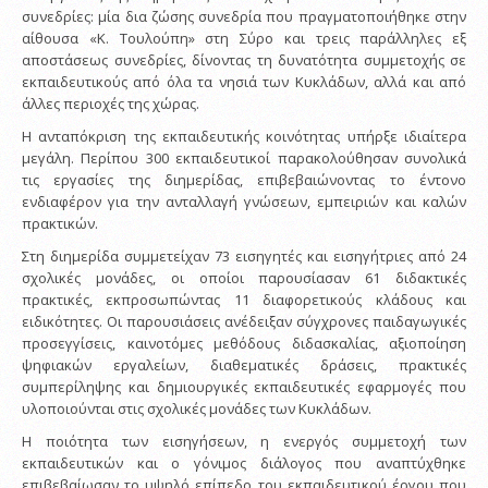
συνεδρίες: μία δια ζώσης συνεδρία που πραγματοποιήθηκε στην
αίθουσα «Κ. Τουλούπη» στη Σύρο και τρεις παράλληλες εξ
αποστάσεως συνεδρίες, δίνοντας τη δυνατότητα συμμετοχής σε
εκπαιδευτικούς από όλα τα νησιά των Κυκλάδων, αλλά και από
άλλες περιοχές της χώρας.
Η ανταπόκριση της εκπαιδευτικής κοινότητας υπήρξε ιδιαίτερα
μεγάλη. Περίπου 300 εκπαιδευτικοί παρακολούθησαν συνολικά
τις εργασίες της διημερίδας, επιβεβαιώνοντας το έντονο
ενδιαφέρον για την ανταλλαγή γνώσεων, εμπειριών και καλών
πρακτικών.
Στη διημερίδα συμμετείχαν 73 εισηγητές και εισηγήτριες από 24
σχολικές μονάδες, οι οποίοι παρουσίασαν 61 διδακτικές
πρακτικές, εκπροσωπώντας 11 διαφορετικούς κλάδους και
ειδικότητες. Οι παρουσιάσεις ανέδειξαν σύγχρονες παιδαγωγικές
προσεγγίσεις, καινοτόμες μεθόδους διδασκαλίας, αξιοποίηση
ψηφιακών εργαλείων, διαθεματικές δράσεις, πρακτικές
συμπερίληψης και δημιουργικές εκπαιδευτικές εφαρμογές που
υλοποιούνται στις σχολικές μονάδες των Κυκλάδων.
Η ποιότητα των εισηγήσεων, η ενεργός συμμετοχή των
εκπαιδευτικών και ο γόνιμος διάλογος που αναπτύχθηκε
επιβεβαίωσαν το υψηλό επίπεδο του εκπαιδευτικού έργου που