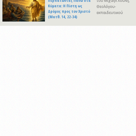
Περπατώντας Πάνω στα
του Μιχαήλ Χούλη,
Κύματα: Η Πίστη ως
Θεολόγου-
Δρόμος προς τον Χριστό
εκπαιδευτικού
(Ματθ. 14, 22-34)