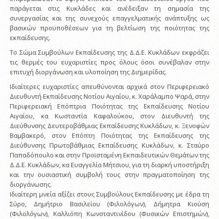
παράγεται στις Κυκλάδες και ανέδειξαν τη σημασία της
συνεργασίας και της συνεχούς επαγγελματικής ανάπτυξης ως
βασικών προϋποθέσεων για τη βελτίωση της ποιότητας της
εκπαίδευσης.
Το Σώμα Συμβούλων Εκπαίδευσης της Δ.Δ.Ε. Κυκλάδων εκφράζει
τις θερμές του ευχαριστίες προς όλους όσοι συνέβαλαν στην
επιτυχή διοργάνωση και υλοποίηση της Διημερίδας.
Ιδιαίτερες ευχαριστίες απευθύνονται αρχικά στον Περιφερειακό
Διευθυντή Εκπαίδευσης Νοτίου Αιγαίου, κ. Χαράλαμπο Ψαρά, στην
Περιφερειακή Επόπτρια Ποιότητας της Εκπαίδευσης Νοτίου
Αιγαίου, κα Κωσταντία Καφαλούκου, στον Διευθυντή της
Διεύθυνσης Δευτεροβάθμιας Εκπαίδευσης Κυκλάδων, κ. Ξενοφών
Βαμβακερό, στον Επόπτη Ποιότητας της Εκπαίδευσης της
Διεύθυνσης Πρωτοβάθμιας Εκπαίδευσης Κυκλάδων, κ. Σταύρο
Παπαδόπουλο και στην Προϊσταμένη Εκπαιδευτικών Θεμάτων της
Δ.Δ.Ε. Κυκλάδων, κα Ευαγγελία Μήτσιου, για τη διαρκή υποστήριξη
και την ουσιαστική συμβολή τους στην πραγματοποίηση της
διοργάνωσης.
Ιδιαίτερη μνεία αξίζει στους Συμβούλους Εκπαίδευσης με έδρα τη
Σύρο, Δημήτριο Βασιλείου (Φιλολόγων), Δήμητρα Κιούση
(Φιλολόγων), Καλλιόπη Κωνσταντινίδου (Φυσικών Επιστημών),