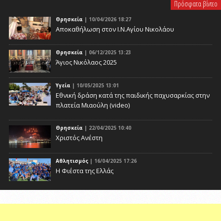
Πρόσφατα βίντεο
Θρησκεία
| 10/04/2026 18:27
Αποκαθήλωση στον Ι.Ν.Αγίου Νικολάου
Θρησκεία
| 06/12/2025 13:23
Άγιος Νικόλαος 2025
Υγεία
| 10/05/2025 13:01
Eθνική δράση κατά της παιδικής παχυσαρκίας στην
πλατεία Μιαούλη (video)
Θρησκεία
| 22/04/2025 10:40
Χριστός Ανέστη
Αθλητισμός
| 16/04/2025 17:26
Η Φιέστα της Ελλάς