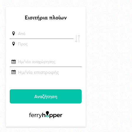
6/8/2026 17:17
Η εορτή της Μεταμορφώσεως του Σωτήρος στην Ερμούπολη
δημοσιεύθηκε 9 ώρες πριν
Oλοκληρώθηκε η αποκατάσταση των κρηπιδωμάτων που είχαν
υποστεί φθορές στο λιμάνι του Τούρλου