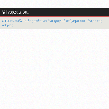
Γνωρίζατε ότι...
Ο Εμμανουήλ Ροΐδης παθαίνει ένα τραγικό ατύχημα στο κέντρο της
Αθήνας