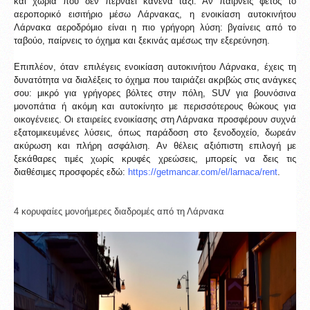
και χωριά που δεν περνάει κανένα ταξί. Αν παίρνεις φέτος το 
αεροπορικό εισιτήριο μέσω Λάρνακας, η ενοικίαση αυτοκινήτου 
Λάρνακα αεροδρόμιο είναι η πιο γρήγορη λύση: βγαίνεις από το 
ταβούο, παίρνεις το όχημα και ξεκινάς αμέσως την εξερεύνηση.
Επιπλέον, όταν επιλέγεις ενοικίαση αυτοκινήτου Λάρνακα, έχεις τη 
δυνατότητα να διαλέξεις το όχημα που ταιριάζει ακριβώς στις ανάγκες 
σου: μικρό για γρήγορες βόλτες στην πόλη, SUV για βουνόσινα 
μονοπάτια ή ακόμη και αυτοκίνητο με περισσότερους θώκους για 
οικογένειες. Οι εταιρείες ενοικίασης στη Λάρνακα προσφέρουν συχνά 
εξατομικευμένες λύσεις, όπως παράδοση στο ξενοδοχείο, δωρεάν 
ακύρωση και πλήρη ασφάλιση. Αν θέλεις αξιόπιστη επιλογή με 
ξεκάθαρες τιμές χωρίς κρυφές χρεώσεις, μπορείς να δεις τις 
διαθέσιμες προσφορές εδώ: 
https://getmancar.com/el/larnaca/rent
.
4 κορυφαίες μονοήμερες διαδρομές από τη Λάρνακα