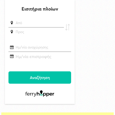
έκρηξης
6/8/2026 22:03
Καλλιτέχνες από τη Σύρο, την Ελβετία και την Ιαπωνία συναντιούνται
στην Άνω Σύρο
29/4/2026 18:53
CNN: Ο κορυφαίος στρατηγός του Τραμπ αναζητά διέξοδο από τον
πόλεμο με το Ιράν