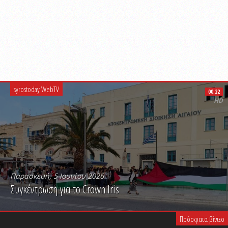
syrostoday WebTV
00:22
HD
Παρασκευή, 5 Ιουνίου 2026
Συγκέντρωση για το Crown Iris
PLAY VIDEO
Πρόσφατα βίντεο