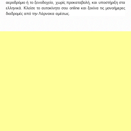
αεροδρόμιο ή το ξενοδοχείο, χωρίς προκαταβολή, και υποστήριξη στα 
ελληνικά. Κλείσε το αυτοκίνητο σου online και ξεκίνα τις μονοήμερες 
διαδρομές από την Λάρνακα αμέσως.