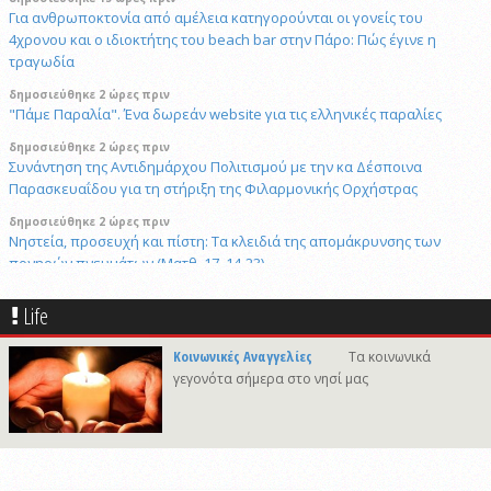
Για ανθρωποκτονία από αμέλεια κατηγορούνται οι γονείς του
4χρονου και ο ιδιοκτήτης του beach bar στην Πάρο: Πώς έγινε η
τραγωδία
δημοσιεύθηκε 2 ώρες πριν
"Πάμε Παραλία". Ένα δωρεάν website για τις ελληνικές παραλίες
δημοσιεύθηκε 2 ώρες πριν
Συνάντηση της Αντιδημάρχου Πολιτισμού με την κα Δέσποινα
Παρασκευαΐδου για τη στήριξη της Φιλαρμονικής Ορχήστρας
δημοσιεύθηκε 2 ώρες πριν
Νηστεία, προσευχή και πίστη: Τα κλειδιά της απομάκρυνσης των
πονηρών πνευμάτων (Ματθ. 17, 14-23)
δημοσιεύθηκε 22 ώρες πριν
Life
Σύλληψη 31χρονου σε bar για ηχορύπανση και παραβίαση ωραρίου
στη Σύρο
Κοινωνικές Αναγγελίες
Τα κοινωνικά
δημοσιεύθηκε 2 ώρες πριν
γεγονότα σήμερα στο νησί μας
Νάξος: Το μοναδικό νησί των Κυκλάδων χωρίς προστασία από τις
ανεμογεννήτριες — Γιατί;
δημοσιεύθηκε 14 ώρες πριν
Μυστήριο 3.500 ετών στη Σαντορίνη: Ο 15χρονος που δεν πρόλαβε να
ξεφύγει από το τσουνάμι μπορεί ν' αλλάξει τη χρονολογία της μεγάλης