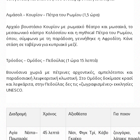
Λιμάσολ – Κουρίον – Πέτρα του Ρωμίου (1,5 ώρα)
Αρχαίο βουστάσιο Κουρίον με ρωμαϊκό θέατρο και μωσαϊκά, το 
μεσαιωνικό κάστρο Κολόσσίου και η mythical Πέτρα του Ρωμίου, 
όπου, σύμφωνα με τη παράδοση, γεννήθηκε η Αφροδίτη. Κάνε 
στάση σε ταβέρνα για κυπριακό μεζέ.
Τρόοδος – Ομόδος – Πεδούλας (1 ώρα 15 λεπτά)
Βουνόσινα χωριά με πέτρινες αρχοντικές, αμπελότοποι και 
παραδοσιακή λειφκαριτική κλωστική. Στο Ομόδος δοκίμασε κρασί 
και λεφκάριτα, στην Πεδούλας δες τις «ζωγραφισμένες» εκκλησίες 
UNESCO.
Διαδρομή
Χρόνος
Αξιοθέατα
Για ποιον
Αγία Νάπα–
45 λεπτά
Νίσι, Φιγκ Τρί, Κάβο 
ζευγάρια, οικ
Πρωταράς
Γκρέκο
λάτρεις παραλ