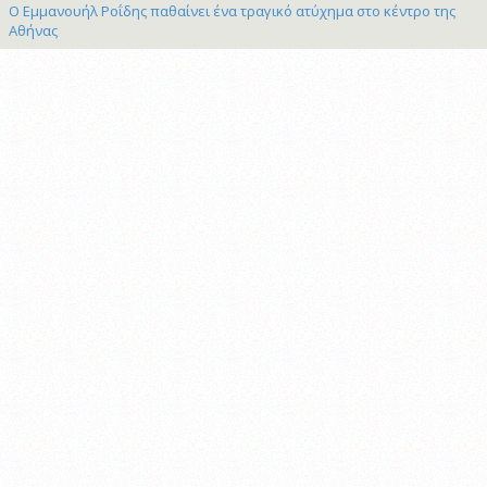
Ο Εμμανουήλ Ροΐδης παθαίνει ένα τραγικό ατύχημα στο κέντρο της
Αθήνας