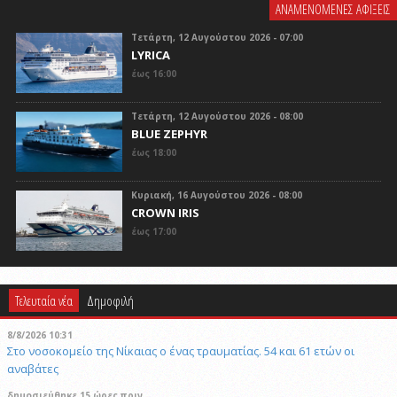
ΑΝΑΜΕΝΟΜΕΝΕΣ ΑΦΙΞΕΙΣ
Τετάρτη, 12 Αυγούστου 2026 - 07:00
LYRICA
έως 16:00
Τετάρτη, 12 Αυγούστου 2026 - 08:00
BLUE ZEPHYR
έως 18:00
Κυριακή, 16 Αυγούστου 2026 - 08:00
CROWN IRIS
έως 17:00
Τελευταία νέα
Δημοφιλή
8/8/2026 10:31
Στο νοσοκομείο της Νίκαιας ο ένας τραυματίας. 54 και 61 ετών οι
αναβάτες
δημοσιεύθηκε 15 ώρες πριν