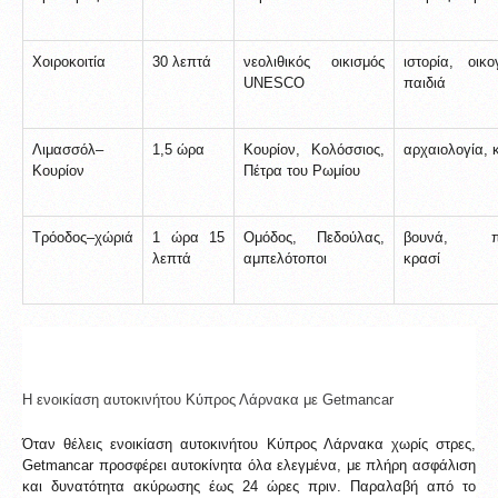
Χοιροκοιτία
30 λεπτά
νεολιθικός οικισμός 
ιστορία, οικο
UNESCO
παιδιά
Λιμασσόλ–
1,5 ώρα
Κουρίον, Κολόσσιος, 
αρχαιολογία, 
Κουρίον
Πέτρα του Ρωμίου
Τρόοδος–χώριά
1 ώρα 15 
Ομόδος, Πεδούλας, 
βουνά, παρ
λεπτά
αμπελότοποι
κρασί
Η ενοικίαση αυτοκινήτου Κύπρος Λάρνακα με Getmancar
Όταν θέλεις ενοικίαση αυτοκινήτου Κύπρος Λάρνακα χωρίς στρες, 
Getmancar προσφέρει αυτοκίνητα όλα ελεγμένα, με πλήρη ασφάλιση 
και δυνατότητα ακύρωσης έως 24 ώρες πριν. Παραλαβή από το 