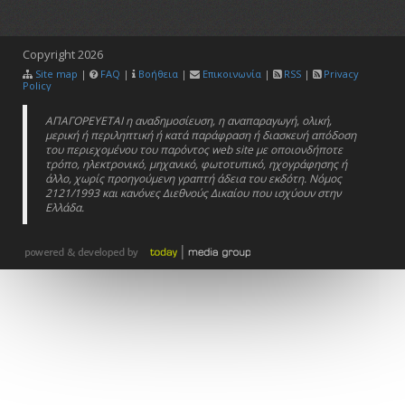
Copyright
2026
Site map
|
FAQ
|
Βοήθεια
|
Επικοινωνία
|
RSS
|
Privacy
Policy
ΑΠΑΓΟΡΕΥΕΤΑΙ η αναδημοσίευση, η αναπαραγωγή, ολική,
μερική ή περιληπτική ή κατά παράφραση ή διασκευή απόδοση
του περιεχομένου του παρόντος web site με οποιονδήποτε
τρόπο, ηλεκτρονικό, μηχανικό, φωτοτυπικό, ηχογράφησης ή
άλλο, χωρίς προηγούμενη γραπτή άδεια του εκδότη. Νόμος
2121/1993 και κανόνες Διεθνούς Δικαίου που ισχύουν στην
Ελλάδα.