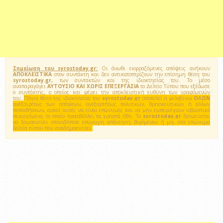
Σημείωση του syrostoday.gr:
Οι άνωθι εκφραζόμενες απόψεις ανήκουν
ΑΠΟΚΛΕΙΣΤΙΚΑ
στον συντάκτη και δεν αντικατοπτρίζουν την επίσημη θέση του
syrostoday.gr,
των συντακτών και της ιδιοκτησίας του. Το μέσο
αναπαραγάγει
ΑΥΤΟΥΣΙΟ ΚΑΙ ΧΩΡΙΣ ΕΠΕΞΕΡΓΑΣΙΑ
το Δελτίο Τύπου που εξέδωσε
ο συντάκτης, ο οποίος και φέρει την αποκλειστική ευθύνη των γραφόμενών
του.
Πάγια θέση της ιδιοκτησίας του
syrostoday.gr
αποτελεί η φιλοξενία
ΟΛΩΝ
ανεξαιρέτως των απόψεων, ανεξαρτήτως πολιτικών, θρησκευτικών ή αλλων
πεποιθήσεων, αρκεί αυτές να είναι επώνυμες και να μην εμπεριέχουν υβριστικό
περιεχόμενο, το οποίο προσβάλλει τα χρηστά ήθη. Το
syrostoday.gr
δεσμεύεται
να δημοσιεύει οποιαδήποτε επώνυμη απάντηση, θιγόμενου ή μη, στα επώνυμα
δελτία τύπου που αναδημοσιεύει.