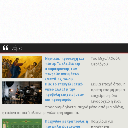
Γνώμες
Νηστεία, προσευχή και
Του Μιχαήλ Χούλη,
πίστη: Τα κλειδιά της
Θεολόγου
απομάκρυνσης των
πονηρών πνευμάτων
(Ματθ. 17, 14-23)
Πώς το επαγγελματικό
Σε μια εποχή όπου η
video αλλάζει την
πρώτη επαφή με μια
προβολή επιχειρήσεων
επιχείρηση, ένα
και προορισμών
ξενοδοχείο ή έναν
προορισμό γίνεται συχνά μέσα από μια οθόνη,
η εικόνα αποκτά ολοένα μεγαλύτερη σημασία.
Παιχνίδια με τράπουλα: η
Παιχνίδια για
πιο απλή ψυχαγωγία
παρέες και