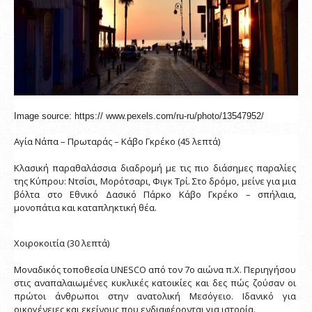
Image source: https:// www.pexels.com/ru-ru/photo/13547952/ 
Αγία Νάπα – Πρωταράς – Κάβο Γκρέκο (45 λεπτά)
Κλασική παραθαλάσσια διαδρομή με τις πιο διάσημες παραλίες 
της Κύπρου: Ντσίσι, Μορότσαρι, Φιγκ Τρί. Στο δρόμο, μείνε για μια 
βόλτα στο Εθνικό Δασικό Πάρκο Κάβο Γκρέκο – σπήλαια, 
μονοπάτια και καταπληκτική θέα.
Χοιροκοιτία (30 λεπτά)
Μοναδικός τοποθεσία UNESCO από τον 7ο αιώνα π.Χ. Περιηγήσου 
στις αναπαλαιωμένες κυκλικές κατοικίες και δες πώς ζούσαν οι 
πρώτοι άνθρωποι στην ανατολική Μεσόγειο. Ιδανικό για 
οικογένειες και εκείνους που ενδιαφέρονται για ιστορία.