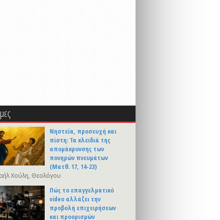
μες
Νηστεία, προσευχή και
πίστη: Τα κλειδιά της
απομάκρυνσης των
πονηρών πνευμάτων
(Ματθ. 17, 14-23)
αήλ Χούλη, Θεολόγου
Πώς το επαγγελματικό
video αλλάζει την
προβολή επιχειρήσεων
και προορισμών