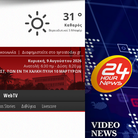
31 °
Καθαρός
Βορειοδυτικοί 5 Μποφόρ
ικοινωνία
Διαφημιστείτε στο syrostoday.gr
Κυριακή, 9 Αυγούστου 2026
Ανατολή: 6:30 πμ - Δύση: 8:20 μμ
ΣΤ, ΤΩΝ ΕΝ ΤΗ ΧΑΛΚΗ ΠΥΛΗ 10 ΜΑΡΤΥΡΩΝ
WebTV
os Stories
Δι@ύγεια
Livescore