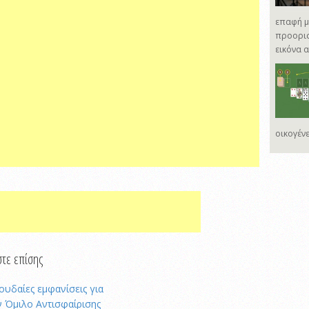
επαφή με
προορισ
εικόνα 
οικογένε
τε επίσης
ουδαίες εμφανίσεις για
ν Όμιλο Αντισφαίρισης