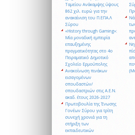
Ταμείου Ανάκαμψης ύψους
Σύ
862 χιλ. ευρώ για την
Πρ
ανακαίνιση του Π.ΕΠΑ.Λ
Νά
Σύρου
τω
«History through Gaming»:
πρ
Μία μοναδική εμπειρία
αν
επαυξημένης
Νη
πραγματικότητας στο 4ο
πίσ
Πειραματικό Δημοτικό
απ
Σχολείο Ερμούπολης
πο
Ανακοίνωση πινάκων
(Μ
εισαγομένων
σπουδαστών/
σπουδαστριών στις Α.Ε.Ν.
ακαδ. έτους 2026-2027
Πρωτοβουλία της Ένωσης
Γονέων Σύρου για τρίτη
συνεχή χρονιά για τη
στήριξη των
εκπαιδευτικών