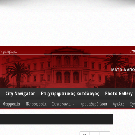
Επ
ης για τη Σύρο.
ΜΑΤΘΙΑ ΑΠΟ
City Navigator
Επιχειρηματικός κατάλογος
Photo Gallery
Φαρμακεία
Πληροφορίες
Συγκοινωνία
Κρουαζιερόπλοια
Αγγελίες
Syr