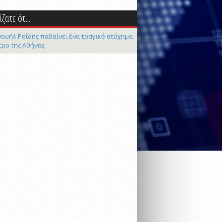
ζατε ότι...
ουήλ Ροΐδης παθαίνει ένα τραγικό ατύχημα
τρο της Αθήνας