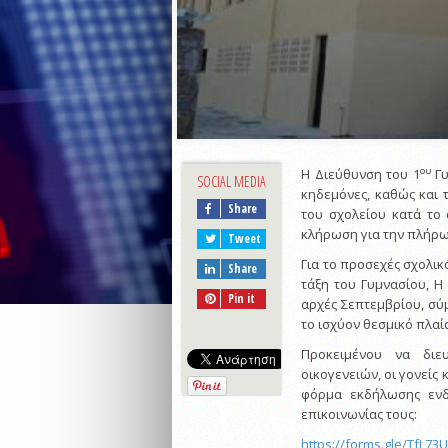
ου
Η Διεύθυνση του 1
Γυ
SOCIAL MEDIA
κηδεμόνες, καθώς και 
Share
του σχολείου κατά το 
κλήρωση για την πλήρω
Tweet
Για το προσεχές σχολικ
Share
τάξη του Γυμνασίου, Η
Pin it
αρχές Σεπτεμβρίου, σύμ
το ισχύον θεσμικό πλαί
Προκειμένου να διε
οικογενειών, οι γονείς
φόρμα εκδήλωσης ενδι
επικοινωνίας τους:
https://forms.gle/TfL73