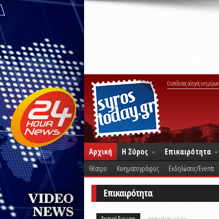
Ο απόλυτος οδηγός ενημέρωσ
Αρχική
Η Σύρος
Επικαιρότητα
Θέατρο
Κινηματογράφος
Εκδηλώσεις/Events
Επικαιρότητα
Εκπαίδευση
30/6/2026 13:11