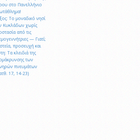
ρου στο Πανελλήνιο
ωτάθλημα!
ξος: Το μοναδικό νησί
ν Κυκλάδων χωρίς
οστασία από τις
εμογεννήτριες — Γιατί;
στεία, προσευχή και
τη: Τα κλειδιά της
ομάκρυνσης των
νηρών πνευμάτων
ατθ. 17, 14-23)