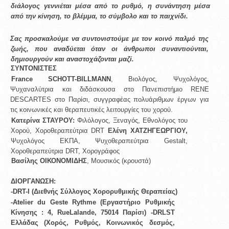
διάλογος γεννιέται μέσα από το ρυθμό, η συνάντηση μέσα 
από την κίνηση, το βλέμμα, το σύμβολο και το παιχνίδι. 
Σας προσκαλούμε να συντονιστούμε με τον κοινό παλμό της 
ζωής, που αναδύεται όταν οι άνθρωποι συναντιούνται, 
δημιουργούν και αναστοχάζονται μαζί.
ΣΥΝΤΟΝΙΣΤΕΣ 
France SCHOTT-BILLMANN
, Βιολόγος, Ψυχολόγος, 
Ψυχαναλύτρια και διδάσκουσα στο Πανεπιστήμιο RENE 
DESCARTES στο Παρίσι, συγγραφέας πολυάριθμων έργων για 
τις κοινωνικές και θεραπευτικές λειτουργίες του χορού. 
Κατερίνα ΣΤΑΥΡΟΥ: 
Φιλόλογος, Ξεναγός, Εθνολόγος του 
Χορού, Χοροθεραπεύτρια DRT 
Ελένη ΧΑΤΖΗΓΕΩΡΓΙΟΥ, 
Ψυχολόγος ΕΚΠΑ, Ψυχοθεραπεύτρια Gestalt, 
Χοροθεραπεύτρια DRT, Χορογράφος 
Βασίλης ΟΙΚΟΝΟΜΙΔΗΣ
, Μουσικός (κρουστά) 
ΔΙΟΡΓΑΝΩΣΗ: 
-DRT-I (Διεθνής Σύλλογος Χορορυθμικής Θεραπείας) 
-Αtelier du Geste Rythme (Εργαστήριο Ρυθμικής 
Κίνησης : 4, RueLalande, 75014 Παρίσι) -DRLST 
Ελλάδας (Χορός, Ρυθμός, Κοινωνικός δεσμός, 