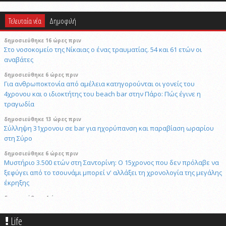
Τελευταία νέα
Δημοφιλή
δημοσιεύθηκε 16 ώρες πριν
Στο νοσοκομείο της Νίκαιας ο ένας τραυματίας. 54 και 61 ετών οι
αναβάτες
δημοσιεύθηκε 6 ώρες πριν
Για ανθρωποκτονία από αμέλεια κατηγορούνται οι γονείς του
4χρονου και ο ιδιοκτήτης του beach bar στην Πάρο: Πώς έγινε η
τραγωδία
δημοσιεύθηκε 13 ώρες πριν
Σύλληψη 31χρονου σε bar για ηχορύπανση και παραβίαση ωραρίου
στη Σύρο
δημοσιεύθηκε 6 ώρες πριν
Μυστήριο 3.500 ετών στη Σαντορίνη: Ο 15χρονος που δεν πρόλαβε να
ξεφύγει από το τσουνάμι μπορεί ν' αλλάξει τη χρονολογία της μεγάλης
έκρηξης
δημοσιεύθηκε 4 ώρες πριν
Πώς το επαγγελματικό video αλλάζει την προβολή επιχειρήσεων και
προορισμών
Life