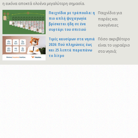
η εικόνα αποκτά ολοένα μεγαλύτερη σημασία.
Παιχνίδια με τράπουλα: η
Παιχνίδια για
πιο απλή ψυχαγωγία
παρέες και
βρίσκεται ήδη σε ένα
οικογένειες
συρτάρι του σπιτιού
Τιμές καυσίμων στα νησιά
Πόσο ακριβότερο
2026: Πού πληρώνεις έως
είναι το υγραέριο
και 25 λεπτά παραπάνω
στα νησιά;
το λίτρο