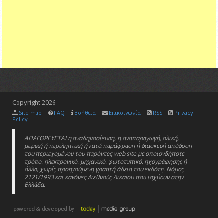
Copyright
2026
Site map
|
FAQ
|
Βοήθεια
|
Επικοινωνία
|
RSS
|
Privacy
Policy
ΑΠΑΓΟΡΕΥΕΤΑΙ η αναδημοσίευση, η αναπαραγωγή, ολική,
μερική ή περιληπτική ή κατά παράφραση ή διασκευή απόδοση
του περιεχομένου του παρόντος web site με οποιονδήποτε
τρόπο, ηλεκτρονικό, μηχανικό, φωτοτυπικό, ηχογράφησης ή
άλλο, χωρίς προηγούμενη γραπτή άδεια του εκδότη. Νόμος
2121/1993 και κανόνες Διεθνούς Δικαίου που ισχύουν στην
Ελλάδα.