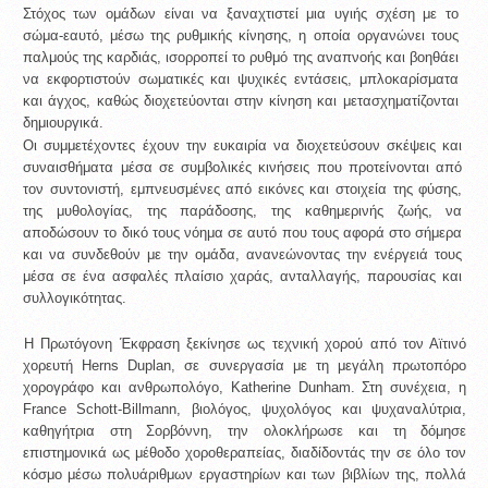
Στόχος των ομάδων είναι να ξαναχτιστεί μια υγιής σχέση με το 
σώμα-εαυτό, μέσω της ρυθμικής κίνησης, η οποία οργανώνει τους 
παλμούς της καρδιάς, ισορροπεί το ρυθμό της αναπνοής και βοηθάει 
να εκφορτιστούν σωματικές και ψυχικές εντάσεις, μπλοκαρίσματα 
και άγχος, καθώς διοχετεύονται στην κίνηση και μετασχηματίζονται 
δημιουργικά. 
Οι συμμετέχοντες έχουν την ευκαιρία να διοχετεύσουν σκέψεις και 
συναισθήματα μέσα σε συμβολικές κινήσεις που προτείνονται από 
τον συντονιστή, εμπνευσμένες από εικόνες και στοιχεία της φύσης, 
της μυθολογίας, της παράδοσης, της καθημερινής ζωής, να 
αποδώσουν το δικό τους νόημα σε αυτό που τους αφορά στο σήμερα 
και να συνδεθούν με την ομάδα, ανανεώνοντας την ενέργειά τους 
μέσα σε ένα ασφαλές πλαίσιο χαράς, ανταλλαγής, παρουσίας και 
συλλογικότητας. 
Η Πρωτόγονη Έκφραση ξεκίνησε ως τεχνική χορού από τον Αϊτινό 
χορευτή Herns Duplan, σε συνεργασία με τη μεγάλη πρωτοπόρο 
χορογράφο και ανθρωπολόγο, Katherine Dunham. Στη συνέχεια, η 
France Schott-Billmann, βιολόγος, ψυχολόγος και ψυχαναλύτρια, 
καθηγήτρια στη Σορβόννη, την ολοκλήρωσε και τη δόμησε 
επιστημονικά ως μέθοδο χοροθεραπείας, διαδίδοντάς την σε όλο τον 
κόσμο μέσω πολυάριθμων εργαστηρίων και των βιβλίων της, πολλά 