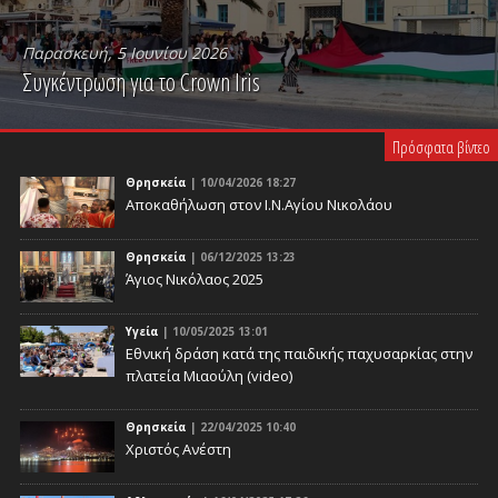
Παρασκευή, 5 Ιουνίου 2026
Συγκέντρωση για το Crown Iris
PLAY VIDEO
Πρόσφατα βίντεο
Θρησκεία
| 10/04/2026 18:27
Αποκαθήλωση στον Ι.Ν.Αγίου Νικολάου
Θρησκεία
| 06/12/2025 13:23
Άγιος Νικόλαος 2025
Υγεία
| 10/05/2025 13:01
Eθνική δράση κατά της παιδικής παχυσαρκίας στην
πλατεία Μιαούλη (video)
Θρησκεία
| 22/04/2025 10:40
Χριστός Ανέστη