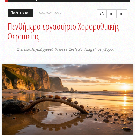
Πολιτισμός
30/6/2026 20:12
α-
α+
Πενθήμερο εργαστήριο Χορορυθμικής
Θεραπείας
Στο οικολογικό χωριό “Anassa Cycladic Village”, στη Σύρο.