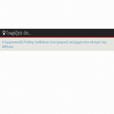
Γνωρίζατε ότι...
Ο Εμμανουήλ Ροΐδης παθαίνει ένα τραγικό ατύχημα στο κέντρο της
Αθήνας