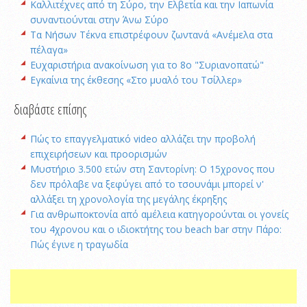
Καλλιτέχνες από τη Σύρο, την Ελβετία και την Ιαπωνία
συναντιούνται στην Άνω Σύρο
Τα Νήσων Τέκνα επιστρέφουν ζωντανά «Ανέμελα στα
πέλαγα»
Ευχαριστήρια ανακοίνωση για το 8ο "Συριανοπατώ"
Εγκαίνια της έκθεσης «Στο μυαλό του Τσίλλερ»
διαβάστε επίσης
Πώς το επαγγελματικό video αλλάζει την προβολή
επιχειρήσεων και προορισμών
Μυστήριο 3.500 ετών στη Σαντορίνη: Ο 15χρονος που
δεν πρόλαβε να ξεφύγει από το τσουνάμι μπορεί ν'
αλλάξει τη χρονολογία της μεγάλης έκρηξης
Για ανθρωποκτονία από αμέλεια κατηγορούνται οι γονείς
του 4χρονου και ο ιδιοκτήτης του beach bar στην Πάρο:
Πώς έγινε η τραγωδία