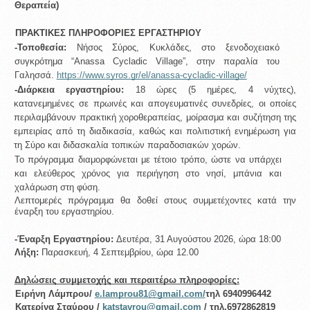
Θεραπεία) 
ΠΡΑΚΤΙΚΕΣ ΠΛΗΡΟΦΟΡΙΕΣ ΕΡΓΑΣΤΗΡΙΟΥ 
-Τοποθεσία: 
Νήσος Σύρος, Κυκλάδες, στο ξενοδοχειακό 
συγκρότημα “Anassa Cycladic Village”, στην παραλία του 
Γαλησσά. 
https://www.syros.gr/el/anassa-cycladic-village/
-Διάρκεια εργαστηρίου: 
18 ώρες (5 ημέρες, 4 νύχτες), 
κατανεμημένες σε πρωινές και απογευματινές συνεδρίες, οι οποίες 
περιλαμβάνουν πρακτική χοροθεραπείας, μοίρασμα και συζήτηση της 
εμπειρίας από τη διαδικασία, καθώς και πολιτιστική ενημέρωση για 
τη Σύρο και διδασκαλία τοπικών παραδοσιακών χορών. 
Το πρόγραμμα διαμορφώνεται με τέτοιο τρόπο, ώστε να υπάρχει 
και ελεύθερος χρόνος για περιήγηση στο νησί, μπάνια και 
χαλάρωση στη φύση. 
Λεπτομερές πρόγραμμα θα δοθεί στους συμμετέχοντες κατά την 
έναρξη του εργαστηρίου. 
-Έναρξη Εργαστηρίου: 
Δευτέρα, 31 Αυγούστου 2026, ώρα 18:00 
Λήξη: 
Παρασκευή, 4 Σεπτεμβρίου, ώρα 12.00 
Δηλώσεις συμμετοχής και περαιτέρω πληροφορίες:
Ειρήνη Λάμπρου/ 
e.lamprou81@gmail.com/
τηλ 6940996442 
Κατερίνα Σταύρου / 
katstavrou@gmail.com 
/ τηλ.6972862819 