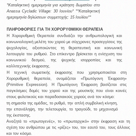
*Καταληκτική ημερομηνία για κράτηση δωματίου στο 
Anassa Cycladic Village: 30 Ιουνίου* **Καταληκτική 
ημερομηνία δηλώσεων συμμετοχής: 15 Ιουλίου** 
ΠΛΗΡΟΦΟΡΙΕΣ ΓΙΑ ΤΗ ΧΟΡΟΡΥΘΜΙΚΗ ΘΕΡΑΠΕΙΑ 
Η Χορορυθμική Θεραπεία συνδυάζει την ανθρωπολογική και 
κοινωνιολογική μελέτη του χορού με σύγχρονες προσεγγίσεις της 
ψυχολογίας, αξιοποιώντας τη θεραπευτική και κοινωνική 
λειτουργία του ρυθμού. Στο επίκεντρο βρίσκεται η ενίσχυση του 
κοινωνικού δεσμού, της ψυχικής ισορροπίας και της 
καλλιτεχνικής έκφρασης. 
Η τεχνική σωματικής έκφρασης που χρησιμοποιείται στη 
Χορορυθμική θεραπεία, ονομάζεται «Πρωτόγονη Έκφραση» 
(Primitive Expression). Η Πρωτόγονη Έκφραση βασίζεται στις 
παγκόσμιες δομές του χορού και της μουσικής που είναι κοινές 
στους φυλετικούς και παραδοσιακούς χορούς ανά τον κόσμο: 
τη σημασία της ομάδας, το ρυθμό, την απλή συμβολική κίνηση, 
την επανάληψη, την τελετουργία, το τραγούδι, το μηχανισμό 
της έκστασης. 
Αναζητά το «πρωτογενές», το «πρωταρχικό» στην έκφραση και τη 
σχέση του ανθρώπου με τις «ρίζες» του, τον εαυτό του, τους άλλους 
και τον κόσμο. 