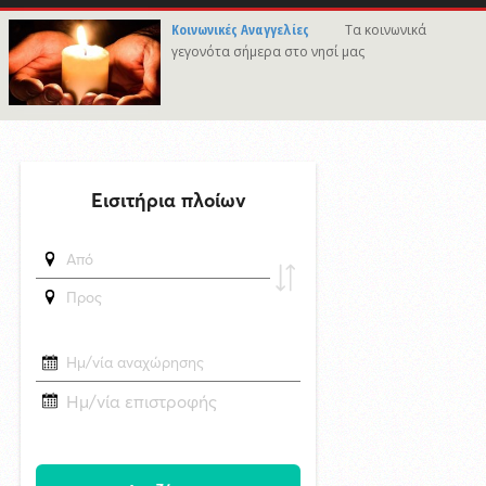
7/8/2026 21:46
Κοινωνικές Αναγγελίες
Τα κοινωνικά
Γιώργος Νταλάρας «Ρεμπέτικο»: Μια μεγάλη μουσική βραδιά στο
γεγονότα σήμερα στο νησί μας
πλαίσιο του Φεστιβάλ Ρεμπέτικου Σύρου
7/8/2026 09:50
Προσωρινές διακοπές υδροδότησης σε περιοχές της Σύρου
δημοσιεύθηκε 17 ώρες πριν
Το «σκουλήκι του διαβόλου» που ζει 1,3 χιλιόμετρα κάτω από τη Γη και
αλλάζει όσα γνωρίζαμε για τη ζωή: «Οι άνθρωποι δεν κυβερνάμε τον
κόσμο»
δημοσιεύθηκε 17 ώρες πριν
Επανεκλογή του Αθ. Κουσαθανά - Μέγα στη θέση του Προέδρου του
Λιμενικού Ταμείου Μυκόνου
6/8/2026 22:03
Καλλιτέχνες από τη Σύρο, την Ελβετία και την Ιαπωνία συναντιούνται
στην Άνω Σύρο