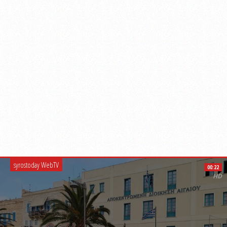
syrostoday WebTV
00:22
HD