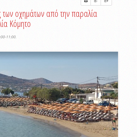
α-
α+
 των οχημάτων από την παραλία
λία Κόμητο
:00-11:00.