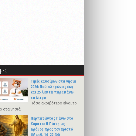
μες
Τιμές καυσίμων στα νησιά
2026: Πού πληρώνεις έως
και 25 λεπτά παραπάνω
το λίτρο
Πόσο ακριβότερο είναι το
ο στα νησιά;
Περπατώντας Πάνω στα
Κύματα: Η Πίστη ως
Δρόμος προς τον Χριστό
(Ματθ. 14, 22-34)