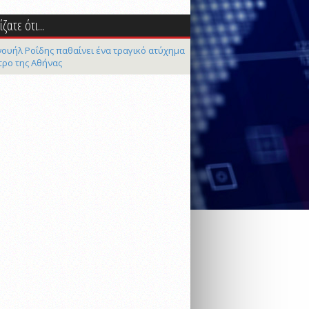
ζατε ότι...
ουήλ Ροΐδης παθαίνει ένα τραγικό ατύχημα
τρο της Αθήνας