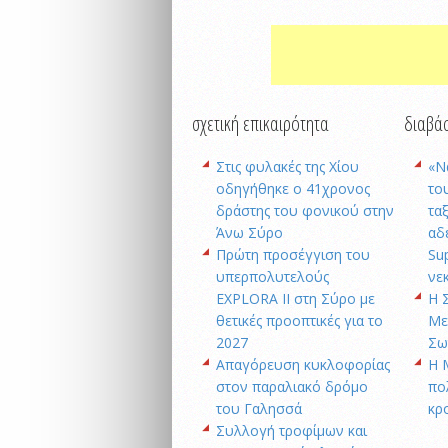
σχετική επικαιρότητα
διαβάσ
Στις φυλακές της Χίου
«Ν
οδηγήθηκε ο 41χρονος
το
δράστης του φονικού στην
τα
Άνω Σύρο
αδ
Πρώτη προσέγγιση του
Su
υπερπολυτελούς
νε
EXPLORA II στη Σύρο με
Η 
θετικές προοπτικές για το
Με
2027
Σω
Απαγόρευση κυκλοφορίας
Η 
στον παραλιακό δρόμο
πο
του Γαλησσά
κρ
Συλλογή τροφίμων και