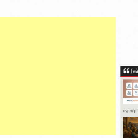
Γνώ
υγραέρι