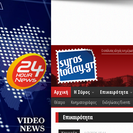
Ο απόλυτος οδηγός ενημέρωσ
Αρχική
Η Σύρος
Επικαιρότητα
Θέατρο
Κινηματογράφος
Εκδηλώσεις/Events
Επικαιρότητα
Κοινωνία
1/7/2026 15:11