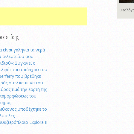
Θεολόγο
τε επίσης
α είναι γαλήνια τα νερά
υ τελευταίου σου
ξιδιού»: Συγκινεί ο
ελφός του υπάρχου του
perferry που βρέθηκε
κρός στην καμπίνα του
Σύρος τιμά την εορτή της
ταμορφώσεως του
τήρος
Μύκονος υποδέχτηκε το
λυτελές
ουαζιερόπλοιο Explora II