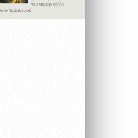
του Μιχαήλ Χούλη,
υ-εκπαιδευτικού