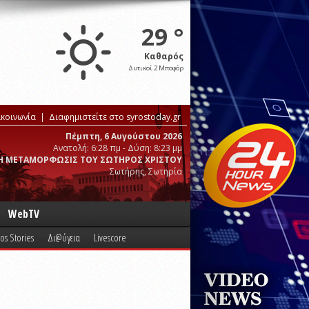
29 °
Καθαρός
Δυτικοί 2 Μποφόρ
ικοινωνία
Διαφημιστείτε στο syrostoday.gr
Πέμπτη, 6 Αυγούστου 2026
Ανατολή: 6:28 πμ - Δύση: 8:23 μμ
Η ΜΕΤΑΜΟΡΦΩΣΙΣ ΤΟΥ ΣΩΤΗΡΟΣ ΧΡΙΣΤΟΥ
Σωτήρης, Σωτηρία
WebTV
os Stories
Δι@ύγεια
Livescore