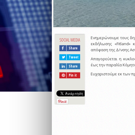
Ενημερώνουμε τους δημό
SOCIAL MEDIA
εκδήλωσης «Fitland» κ
Share
απόφαση της Δ/νσης Ασ
Tweet
Απαγορεύεται η κυκλ
έως την παραλία Κόμητο 
Share
Ευχαριστούμε εκ των π
Pin it