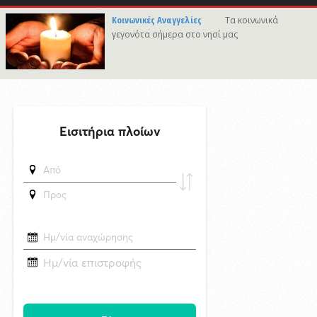
7/8/2026 21:46
Κοινωνικές Αναγγελίες
Τα κοινωνικά
Γιώργος Νταλάρας «Ρεμπέτικο»: Μια μεγάλη μουσική βραδιά στο
γεγονότα σήμερα στο νησί μας
πλαίσιο του Φεστιβάλ Ρεμπέτικου Σύρου
7/8/2026 09:50
Προσωρινές διακοπές υδροδότησης σε περιοχές της Σύρου
δημοσιεύθηκε 23 ώρες πριν
Το «σκουλήκι του διαβόλου» που ζει 1,3 χιλιόμετρα κάτω από τη Γη και
αλλάζει όσα γνωρίζαμε για τη ζωή: «Οι άνθρωποι δεν κυβερνάμε τον
κόσμο»
δημοσιεύθηκε 23 ώρες πριν
Επανεκλογή του Αθ. Κουσαθανά - Μέγα στη θέση του Προέδρου του
Λιμενικού Ταμείου Μυκόνου
6/8/2026 22:03
Καλλιτέχνες από τη Σύρο, την Ελβετία και την Ιαπωνία συναντιούνται
στην Άνω Σύρο