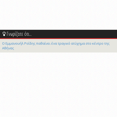
Γνωρίζατε ότι...
Ο Εμμανουήλ Ροΐδης παθαίνει ένα τραγικό ατύχημα στο κέντρο της
Αθήνας