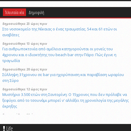
Τελευταία νέα
Δημοφιλή
δημοσιεύθηκε 23 ώρες πριν
Στο νοσοκομείο της Νίκαιας ο ένας τραυματίας. 54 και 61 ετών οι
αναβάτες
δημοσιεύθηκε 13 ώρες πριν
Για ανθρωποκτονία από αμέλεια κατηγορούνται οι γονείς του
4χρονου και ο ιδιοκτήτης του beach bar στην Πάρο: Πώς έγινε η
τραγωδία
δημοσιεύθηκε 20 ώρες πριν
Σύλληψη 31χρονου σε bar για ηχορύπανση και παραβίαση ωραρίου
στη Σύρο
δημοσιεύθηκε 12 ώρες πριν
Μυστήριο 3.500 ετών στη Σαντορίνη: Ο 15χρονος που δεν πρόλαβε να
ξεφύγει από το τσουνάμι μπορεί ν' αλλάξει τη χρονολογία της μεγάλης
έκρηξης
δημοσιεύθηκε 11 ώρες πριν
Πώς το επαγγελματικό video αλλάζει την προβολή επιχειρήσεων και
προορισμών
Life