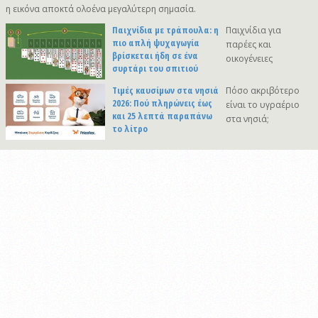
η εικόνα αποκτά ολοένα μεγαλύτερη σημασία.
Παιχνίδια με τράπουλα: η
Παιχνίδια για
πιο απλή ψυχαγωγία
παρέες και
βρίσκεται ήδη σε ένα
οικογένειες
συρτάρι του σπιτιού
Τιμές καυσίμων στα νησιά
Πόσο ακριβότερο
2026: Πού πληρώνεις έως
είναι το υγραέριο
και 25 λεπτά παραπάνω
στα νησιά;
το λίτρο