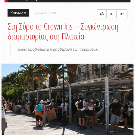
Κοινωνία
7/7/2026 09:50
α-
α+
Στη Σύρο το Crown Iris – Συγκέντρωση
διαμαρτυρίας στη Πλατεία
Χωρίς προβλήματα η αποβίβαση των τουριστών.