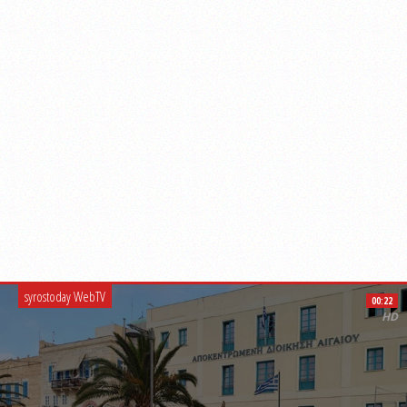
syrostoday WebTV
00:22
HD