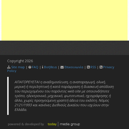
Copyright
2026
Site map
|
FAQ
|
Βοήθεια
|
Επικοινωνία
|
RSS
|
Privacy
Policy
ΑΠΑΓΟΡΕΥΕΤΑΙ η αναδημοσίευση, η αναπαραγωγή, ολική,
μερική ή περιληπτική ή κατά παράφραση ή διασκευή απόδοση
του περιεχομένου του παρόντος web site με οποιονδήποτε
τρόπο, ηλεκτρονικό, μηχανικό, φωτοτυπικό, ηχογράφησης ή
άλλο, χωρίς προηγούμενη γραπτή άδεια του εκδότη. Νόμος
2121/1993 και κανόνες Διεθνούς Δικαίου που ισχύουν στην
Ελλάδα.