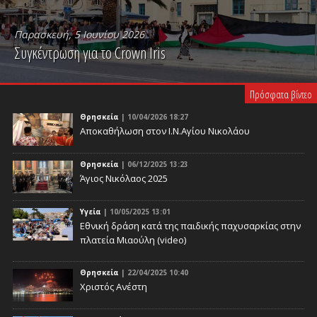
Παρασκευή, 5 Ιουνίου 2026
Συγκέντρωση για το Crown Iris
PLAY VIDEO
Πρόσφατα βίντεο
Θρησκεία
| 10/04/2026 18:27
Αποκαθήλωση στον Ι.Ν.Αγίου Νικολάου
Θρησκεία
| 06/12/2025 13:23
Άγιος Νικόλαος 2025
Υγεία
| 10/05/2025 13:01
Eθνική δράση κατά της παιδικής παχυσαρκίας στην
πλατεία Μιαούλη (video)
Θρησκεία
| 22/04/2025 10:40
Χριστός Ανέστη