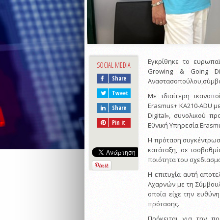
Εγκρίθηκε το ευρωπα
SOCIAL MEDIA
Growing & Going Di
Share
Αναστασοπούλου,σύμβ
Tweet
Με ιδιαίτερη ικανοπ
Erasmus+ KA210-ADU με
Share
Digital», συνολικού 
Pin it
Εθνική Υπηρεσία Erasm
Η πρόταση συγκέντρωσε
κατάταξη, σε ισοβαθμ
ποιότητα του σχεδιασμ
Η επιτυχία αυτή αποτε
Αχαρνών με τη Σύμβου
οποία είχε την ευθύνη
πρότασης.
Πρόκειται για την π