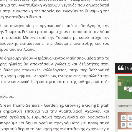
αι για την Αναπτυξιακή Αχαρνών, γεγονός που σηματοδοτεί
 στην ευρωπαϊκή της πορεία και ενισχύει τη δυναμική της
νή αναπτυξιακά δίκτυα.
ί σε συνεργασία με οργανισμούς από τη Βουλγαρία, την
 την Τουρκία. Ειδικότερα, συμμετέχουν εταίροι από τον Δήμο
ι η εταιρεία Minerva από την Τουρκία, με κοινό στόχο την
λοντικής εκπαίδευσης, της βιώσιμης ανάπτυξης και του
σμού των ενηλίκων.
 θα δημιουργηθούν «Πράσινα Κέντρα Μάθησης», μέσα από τα
ρης ηλικίας θα αποκτήσουν γνώσεις και δεξιότητες στην
Γνώ
ς βιώσιμες πρακτικές καλλιέργειας, στην περιβαλλοντική
τη χρήση ψηφιακών εργαλείων, ενισχύοντας παράλληλα την
 στην κοινωνική ζωή και την ποιότητα της καθημερινότητάς
δήλωσε:
Green Thumb Seniors – Gardening, Growing & Going Digital”
οικογένε
ρα σημαντική επιτυχία για την Αναπτυξιακή Αχαρνών και
ωστό σχεδιασμό, ευρωπαϊκή τεχνογνωσία και ουσιαστικές
 μπορούμε να δημιουργούμε προγράμματα με πραγματικό
Ευχαριστώ θερμά τη Διοίκηση της Αναπτυξιακής Αχαρνών για