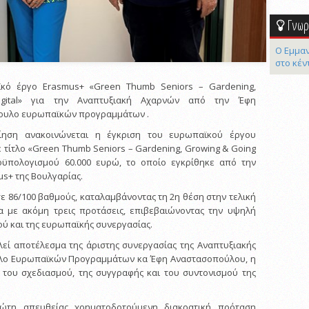
Γνωρί
Ο Εμμαν
στο κέν
ϊκό έργο Erasmus+ «Green Thumb Seniors – Gardening,
gital» για την Αναπτυξιακή Αχαρνών από την Έφη
ουλο ευρωπαϊκών προγραμμάτων .
οίηση ανακοινώνεται η έγκριση του ευρωπαϊκού έργου
 τίτλο «Green Thumb Seniors – Gardening, Growing & Going
προϋπολογισμού 60.000 ευρώ, το οποίο εγκρίθηκε από την
us+ της Βουλγαρίας.
 86/100 βαθμούς, καταλαμβάνοντας τη 2η θέση στην τελική
ία με ακόμη τρεις προτάσεις, επιβεβαιώνοντας την υψηλή
ού και της ευρωπαϊκής συνεργασίας.
λεί αποτέλεσμα της άριστης συνεργασίας της Αναπτυξιακής
λο Ευρωπαϊκών Προγραμμάτων κα Έφη Αναστασοπούλου, η
 του σχεδιασμού, της συγγραφής και του συντονισμού της
ρώτη απευθείας χρηματοδοτούμενη διακρατική πρόταση