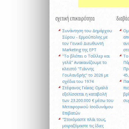
σχετική επικαιρότητα
διαβάσ
Συνάντηση του Δημάρχου
Ομ
Σύρου - Ερμούπολης με
απ
τον Γενικό Διευθυντή
αν
Marketing της ΕΡΤ
στ
"Το βλέπει ο Τσίλλερ και
Το
γελά" Ανακαινίζουμε το
Πά
κλειστό "Γιάννης
Πρ
Γουλανδρής" το 2026 με
45
σχέδια του 1974
Πα
Στέφανος Γκίκας: Ομαλά
πι
εξελίσσεται η καταβολή
βρ
των 23.200.000 € μέσω του
συ
Μεταφορικού Ισοδυνάμου
Επιβατών
"Στεκόμαστε πλάι τους,
μοιραζόμαστε τις ίδιες