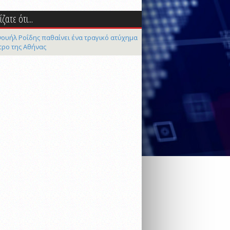
ζατε ότι...
ουήλ Ροΐδης παθαίνει ένα τραγικό ατύχημα
τρο της Αθήνας