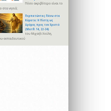
Πόσο ακριβότερο είναι το
ο στα νησιά;
Περπατώντας Πάνω στα
Κύματα: Η Πίστη ως
Δρόμος προς τον Χριστό
(Ματθ. 14, 22-34)
του Μιχαήλ Χούλη,
υ-εκπαιδευτικού