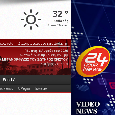
32 °
Καθαρός
Δυτικοί 2 Μποφόρ
ικοινωνία
Διαφημιστείτε στο syrostoday.gr
Πέμπτη, 6 Αυγούστου 2026
Ανατολή: 6:28 πμ - Δύση: 8:23 μμ
Η ΜΕΤΑΜΟΡΦΩΣΙΣ ΤΟΥ ΣΩΤΗΡΟΣ ΧΡΙΣΤΟΥ
Σωτήρης, Σωτηρία
WebTV
os Stories
Δι@ύγεια
Livescore