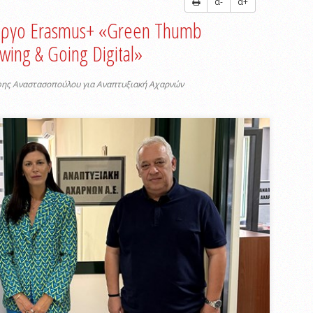
α-
α+
 έργο Erasmus+ «Green Thumb
wing & Going Digital»
φης Αναστασοπούλου για Αναπτυξιακή Αχαρνών