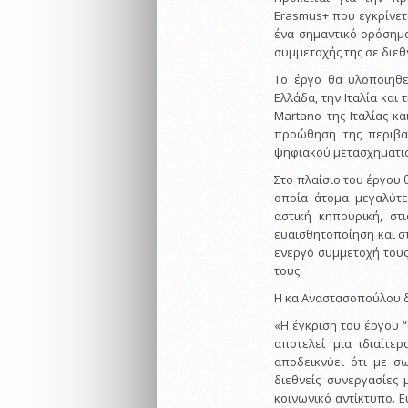
Erasmus+ που εγκρίνετ
ένα σημαντικό ορόσημο
συμμετοχής της σε διεθ
Το έργο θα υλοποιηθε
Ελλάδα, την Ιταλία και
Martano της Ιταλίας κα
προώθηση της περιβαλ
ψηφιακού μετασχηματι
Στο πλαίσιο του έργου
οποία άτομα μεγαλύτε
αστική κηπουρική, στι
ευαισθητοποίηση και σ
ενεργό συμμετοχή τους
τους.
Η κα Αναστασοπούλου 
«Η έγκριση του έργου “
αποτελεί μια ιδιαίτε
αποδεικνύει ότι με σ
διεθνείς συνεργασίες
κοινωνικό αντίκτυπο. 