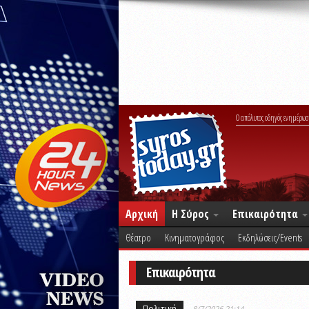
Ο απόλυτος οδηγός ενημέρωσ
Αρχική
Η Σύρος
Επικαιρότητα
Θέατρο
Κινηματογράφος
Εκδηλώσεις/Events
Επικαιρότητα
Πολιτική
8/7/2026 21:14