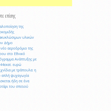
τε επίσης
αλοποίηση της
οκομιδής
ακυκλώσιμων υλικών
ον Δήμο
 νέο αεροδρόμιο της
ρου στο Εθνικό
όγραμμα Ανάπτυξης με
,44εκατ. ευρώ
ιχνίδια με τράπουλα: η
ο απλή ψυχαγωγία
ίσκεται ήδη σε ένα
ρτάρι του σπιτιού