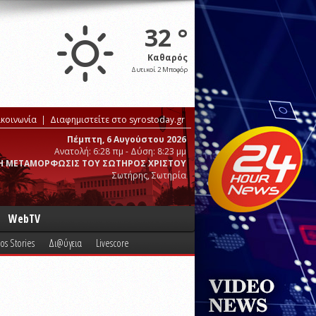
32 °
Καθαρός
Δυτικοί 2 Μποφόρ
ικοινωνία
Διαφημιστείτε στο syrostoday.gr
Πέμπτη, 6 Αυγούστου 2026
Ανατολή: 6:28 πμ - Δύση: 8:23 μμ
Η ΜΕΤΑΜΟΡΦΩΣΙΣ ΤΟΥ ΣΩΤΗΡΟΣ ΧΡΙΣΤΟΥ
Σωτήρης, Σωτηρία
WebTV
os Stories
Δι@ύγεια
Livescore