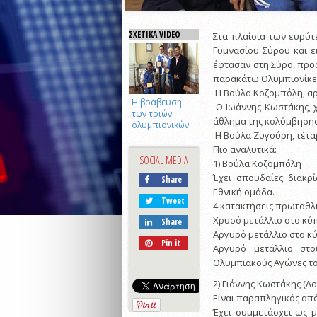
ΣΧΕΤΙΚΑ VIDEO
Στα πλαίσια των ευρύ
Γυμνασίου Σύρου και ε
έφτασαν στη Σύρο, προσ
παρακάτω Ολυμπιονίκε
Η Βούλα Κοζομπόλη, α
Η βράβευση
Ο Ιωάννης Κωστάκης, 
των τριών
άθλημα της κολύμβησης,
ολυμπιονικών
Η Βούλα Ζυγούρη, τέτα
Πιο αναλυτικά:
SOCIAL MEDIA
1) Βούλα Κοζομπόλη
Έχει σπουδαίες διακρ
Share
Εθνική ομάδα.
Tweet
4 κατακτήσεις πρωταθλ
Χρυσό μετάλλιο στο κύ
Share
Αργυρό μετάλλιο στο κ
Pin it
Αργυρό μετάλλιο στ
Ολυμπιακούς Αγώνες του
2) Γιάννης Κωστάκης (Λο
Είναι παραπληγικός από
Έχει συμμετάσχει ως 