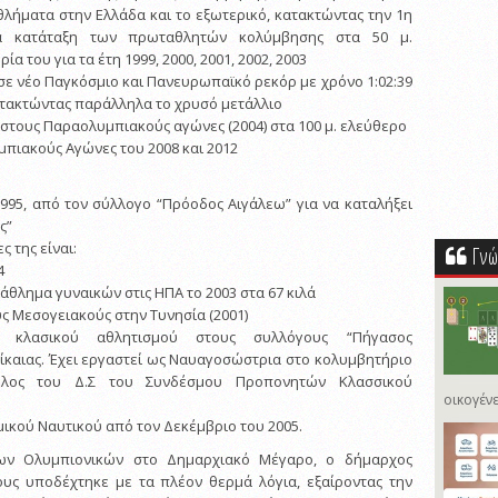
ήματα στην Ελλάδα και το εξωτερικό, κατακτώντας την 1η
α κατάταξη των πρωταθλητών κολύμβησης στα 50 μ.
α του για τα έτη 1999, 2000, 2001, 2002, 2003
σε νέο Παγκόσμιο και Πανευρωπαϊκό ρεκόρ με χρόνο 1:02:39
κατακτώντας παράλληλα το χρυσό μετάλλιο
 στους Παραολυμπιακούς αγώνες (2004) στα 100 μ. ελεύθερο
μπιακούς Αγώνες του 2008 και 2012
1995, από τον σύλλογο “Πρόοδος Αιγάλεω” για να καταλήξει
ς”
ς της είναι:
Γνώ
4
θλημα γυναικών στις ΗΠΑ το 2003 στα 67 κιλά
ς Μεσογειακούς στην Τυνησία (2001)
α κλασικού αθλητισμού στους συλλόγους “Πήγασος
ίκαιας. Έχει εργαστεί ως Ναυαγοσώστρια στο κολυμβητήριο
μέλος του Δ.Σ του Συνδέσμου Προπονητών Κλασσικού
οικογένε
μικού Ναυτικού από τον Δεκέμβριο του 2005.
ων Ολυμπιονικών στο Δημαρχιακό Μέγαρο, ο δήμαρχος
ους υποδέχτηκε με τα πλέον θερμά λόγια, εξαίροντας την