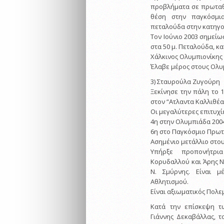
προβλήματα σε πρωταθλ
θέση στην παγκόσμι
πεταλούδα στην κατηγορί
Τον Ιούνιο 2003 σημείω
στα 50 μ. Πεταλούδα, 
Χάλκινος Ολυμπιονίκης
Έλαβε μέρος στους Ολυ
3) Σταυρούλα Ζυγούρη
Ξεκίνησε την πάλη το 
στον “Ατλαντα Καλλιθέα
Οι μεγαλύτερες επιτυχίε
4η στην Ολυμπιάδα 200
6η στο Παγκόσμιο Πρωτά
Ασημένιο μετάλλιο στου
Υπήρξε προπονήτρι
Κορυδαλλού και Άρης Ν
Ν. Σμύρνης. Είναι 
Αθλητισμού.
Είναι αξιωματικός Πολε
Κατά την επίσκεψη τ
Γιάννης Δεκαβάλλας, τ