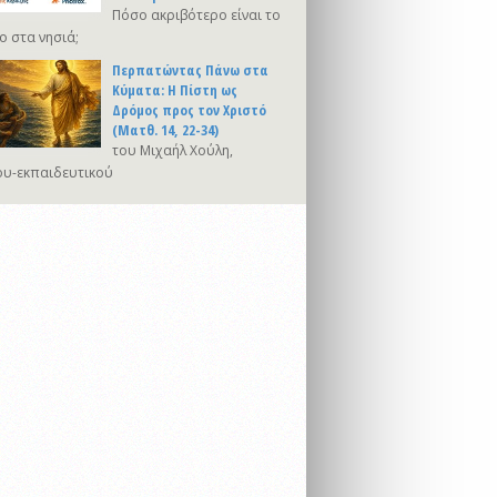
Πόσο ακριβότερο είναι το
ο στα νησιά;
Περπατώντας Πάνω στα
Κύματα: Η Πίστη ως
Δρόμος προς τον Χριστό
(Ματθ. 14, 22-34)
του Μιχαήλ Χούλη,
υ-εκπαιδευτικού