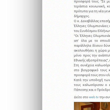
προσφορά τους. “Σε μι
τεράστια κοινωνική, κ
πρότυπα για τη νέα γεν
δήμαρχος.
Ο κ. Δεκαβάλλας επεσή
Έλληνες Ολυμπιονίκες 
του Συνδέσμου Ελλήνω
“Οι Έλληνες Ολυμπιονί
απ' όλα με το σπουδ
παράλληλα δίνουν δύνα
ακολουθήσει η χώρα μα
μόνο προς την ανάπτυξ
Εθνικής αξιοπρέπειας”,
Στη συνέχεια καλωσόρι
στο βιογραφικό τους 
προσφορά τους στον ελλ
Κατά την υποδοχή των
τους καλωσόρισαν ο ε
Πάπιτσης και ο Πρόεδρ
Δείτε στο
web tv
την συ