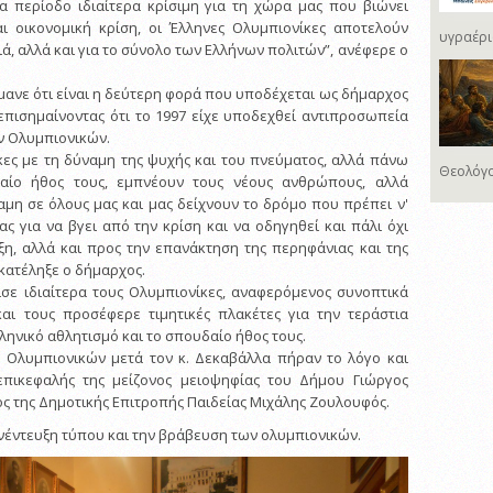
α περίοδο ιδιαίτερα κρίσιμη για τη χώρα μας που βιώνει
αι οικονομική κρίση, οι Έλληνες Ολυμπιονίκες αποτελούν
υγραέρι
ιά, αλλά και για το σύνολο των Ελλήνων πολιτών”, ανέφερε ο
μανε ότι είναι η δεύτερη φορά που υποδέχεται ως δήμαρχος
επισημαίνοντας ότι το 1997 είχε υποδεχθεί αντιπροσωπεία
ν Ολυμπιονικών.
κες με τη δύναμη της ψυχής και του πνεύματος, αλλά πάνω
Θεολόγο
αίο ήθος τους, εμπνέουν τους νέους ανθρώπους, αλλά
μη σε όλους μας και μας δείχνουν το δρόμο που πρέπει ν'
ς για να βγει από την κρίση και να οδηγηθεί και πάλι όχι
η, αλλά και προς την επανάκτηση της περηφάνιας και της
 κατέληξε ο δήμαρχος.
σε ιδιαίτερα τους Ολυμπιονίκες, αναφερόμενος συνοπτικά
και τους προσέφερε τιμητικές πλακέτες για την τεράστια
ηνικό αθλητισμό και το σπουδαίο ήθος τους.
 Ολυμπιονικών μετά τον κ. Δεκαβάλλα πήραν το λόγο και
πικεφαλής της μείζονος μειοψηφίας του Δήμου Γιώργος
ος της Δημοτικής Επιτροπής Παιδείας Μιχάλης Ζουλουφός.
νέντευξη τύπου και την βράβευση των ολυμπιονικών.