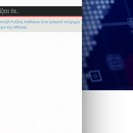
ζατε ότι...
ουήλ Ροΐδης παθαίνει ένα τραγικό ατύχημα
τρο της Αθήνας