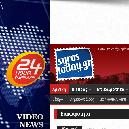
Ο απόλυτος οδηγός ενημέρωσ
Αρχική
Η Σύρος
Επικαιρότητα
Θέατρο
Κινηματογράφος
Εκδηλώσεις/Events
Επικαιρότητα
Αθλητισμός
10/4/2013 14:23