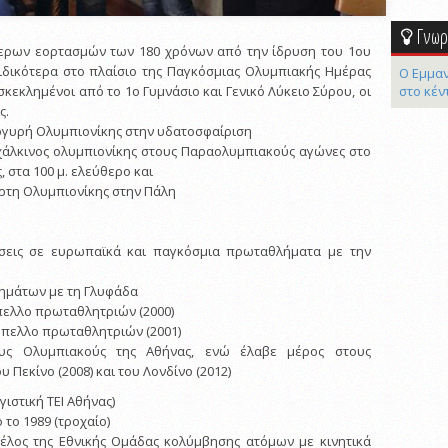
Γνωρί
τερων εορτασμών των 180 χρόνων από την ίδρυση του 1ου
ιδικότερα στο πλαίσιο της Παγκόσμιας Ολυμπιακής Ημέρας
Ο Εμμαν
στο κέν
κεκλημένοι από το 1ο Γυμνάσιο και Γενικό Λύκειο Σύρου, οι
ς.
ργυρή Ολυμπιονίκης στην υδατοσφαίριση
χάλκινος ολυμπιονίκης στους Παραολυμπιακούς αγώνες στο
 στα 100 μ. ελεύθερο και
ρτη Ολυμπιονίκης στην Πάλη
ίσεις σε ευρωπαϊκά και παγκόσμια πρωταθλήματα με την
ημάτων με τη Γλυφάδα
πελλο πρωταθλητριών (2000)
ύπελλο πρωταθλητριών (2001)
ους Ολυμπιακούς της Αθήνας, ενώ έλαβε μέρος στους
 Πεκίνο (2008) και του Λονδίνο (2012)
γιστική ΤΕΙ Αθήνας)
 το 1989 (τροχαίο)
μέλος της Εθνικής Ομάδας κολύμβησης ατόμων με κινητικά