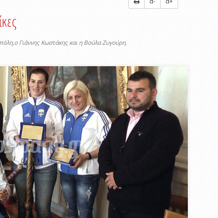
α-
α+
ίκες
πόλη,ο Γιάννης Κωστάκης και η Βούλα Ζυγούρη.