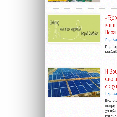
«Εξορ
και π
Ποσει
Περιβ
Παρατη
Κυκλάδω
Η Βου
από τ
διοχε
Περιβ
Ενώ ετ
ακόμη κ
χαμηλές
κατανα