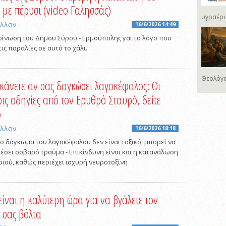
 με πέρυσι (video Γαλησσάς)
υγραέρι
άλλον
16/6/2026 14:49
οίνωση του Δήμου Σύρου - Ερμούπολης γαι το λόγο που
ις παραλίες σε αυτό το χάλι.
Θεολόγο
 κάνετε αν σας δαγκώσει λαγοκέφαλος: Οι
ρις οδηγίες από τον Ερυθρό Σταυρό, δείτε
ο
άλλον
16/6/2026 18:18
το δάγκωμα του λαγοκέφαλου δεν είναι τοξικό, μπορεί να
έσει σοβαρό τραύμα - Επικίνδυνη είναι και η κατανάλωση
ριού, καθώς περιέχει ισχυρή νευροτοξίνη
είναι η καλύτερη ώρα για να βγάλετε τον
 σας βόλτα