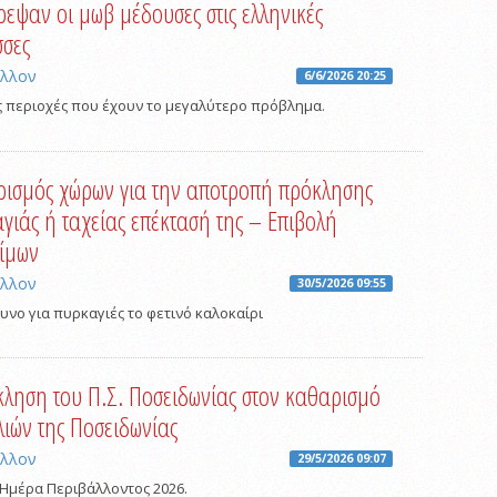
ρεψαν οι μωβ μέδουσες στις ελληνικές
σες
άλλον
6/6/2026 20:25
ις περιοχές που έχουν το μεγαλύτερο πρόβλημα.
ισμός χώρων για την αποτροπή πρόκλησης
γιάς ή ταχείας επέκτασή της – Επιβολή
ίμων
άλλον
30/5/2026 09:55
υνο για πυρκαγιές το φετινό καλοκαίρι
ληση του Π.Σ. Ποσειδωνίας στον καθαρισμό
ιών της Ποσειδωνίας
άλλον
29/5/2026 09:07
 Ημέρα Περιβάλλοντος 2026.