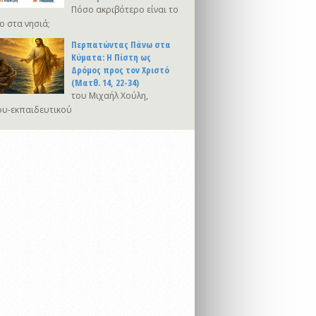
Πόσο ακριβότερο είναι το
ο στα νησιά;
Περπατώντας Πάνω στα
Κύματα: Η Πίστη ως
Δρόμος προς τον Χριστό
(Ματθ. 14, 22-34)
του Μιχαήλ Χούλη,
υ-εκπαιδευτικού