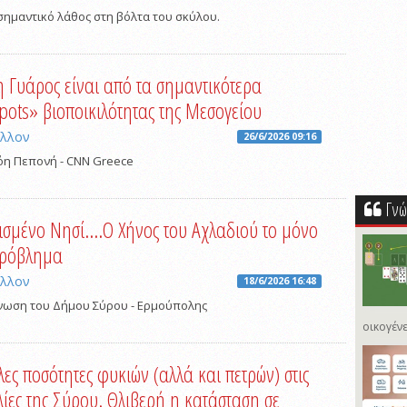
σημαντικό λάθος στη βόλτα του σκύλου.
 η Γυάρος είναι από τα σημαντικότερα
pots» βιοποικιλότητας της Μεσογείου
άλλον
26/6/2026 09:16
όη Πεπονή - CNN Greece
Γνώ
ισμένο Νησί....Ο Χήνος του Αχλαδιού το μόνο
πρόβλημα
άλλον
18/6/2026 16:48
νωση του Δήμου Σύρου - Ερμούπολης
οικογένε
ες ποσότητες φυκιών (αλλά και πετρών) στις
ίες της Σύρου. Θλιβερή η κατάσταση σε