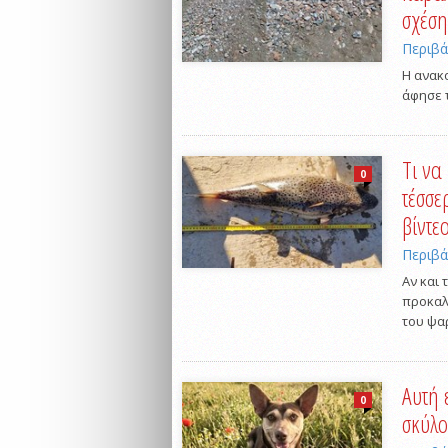
σχέση
Περιβ
Η ανακ
άφησε τ
Τι να
0
τέσσε
βίντε
Περιβ
Αν και 
προκαλ
του ψα
Αυτή 
0
σκύλο