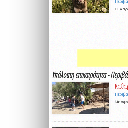
Περιβ
Οι 4 ά
Υπόλοιπη επικαιρότητα - Περιβ
Καθαρ
Περιβ
Με αφο