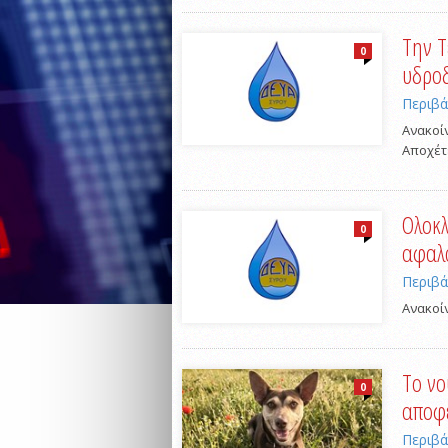
Την Τ
0
υδροδ
Περιβ
Ανακοί
Αποχέτ
Oλοκλ
0
αφαλά
Περιβ
Ανακοί
Το νο
0
αποφε
Περιβ