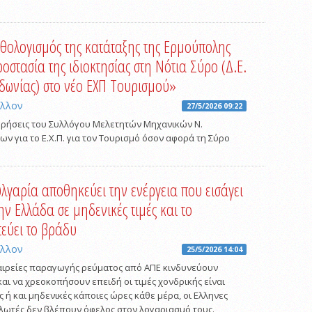
θολογισμός της κατάταξης της Ερμούπολης
ροστασία της ιδιοκτησίας στη Νότια Σύρο (Δ.Ε.
δωνίας) στο νέο ΕΧΠ Τουρισμού»
άλλον
27/5/2026 09:22
ρήσεις του Συλλόγου Μελετητών Μηχανικών Ν.
ν για το Ε.Χ.Π. για τον Τουρισμό όσον αφορά τη Σύρο
λγαρία αποθηκεύει την ενέργεια που εισάγει
ην Ελλάδα σε μηδενικές τιμές και το
τεύει το βράδυ
άλλον
25/5/2026 14:04
αιρείες παραγωγής ρεύματος από ΑΠΕ κινδυνεύουν
αι να χρεοκοπήσουν επειδή οι τιμές χονδρικής είναι
 ή και μηδενικές κάποιες ώρες κάθε μέρα, οι Ελληνες
λωτές δεν βλέπουν όφελος στον λογαριασμό τους.