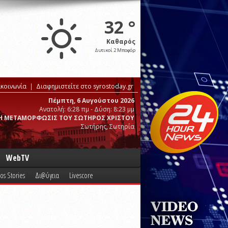
32 °
Καθαρός
Δυτικοί 2 Μποφόρ
ικοινωνία
Διαφημιστείτε στο syrostoday.gr
Πέμπτη, 6 Αυγούστου 2026
Ανατολή: 6:28 πμ - Δύση: 8:23 μμ
Η ΜΕΤΑΜΟΡΦΩΣΙΣ ΤΟΥ ΣΩΤΗΡΟΣ ΧΡΙΣΤΟΥ
Σωτήρης, Σωτηρία
WebTV
os Stories
Δι@ύγεια
Livescore