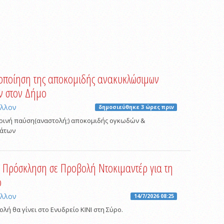
ποίηση της αποκομιδής ανακυκλώσιμων
ν στον Δήμο
άλλον
δημοσιεύθηκε 3 ώρες πριν
ινή παύση(αναστολή;) αποκομιδής ογκωδών &
μάτων
Πρόσκληση σε Προβολή Ντοκιμαντέρ για τη
ο
άλλον
14/7/2026 08:25
λή θα γίνει στο Ενυδρείο ΚΙΝΙ στη Σύρο.