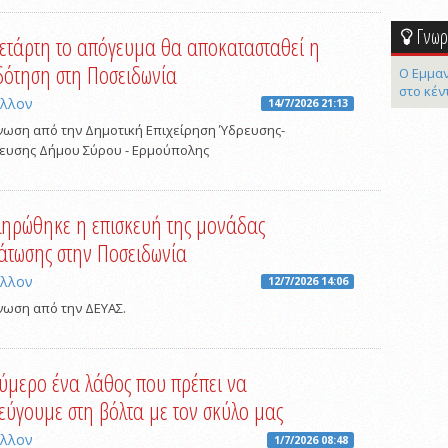
Γνωρί
ετάρτη το απόγευμα θα αποκατασταθεί η
ότηση στη Ποσειδωνία
Ο Εμμαν
στο κέν
άλλον
14/7/2026 21:13
νωση από την Δημοτική Επιχείρηση Ύδρευσης-
ευσης Δήμου Σύρου - Ερμούπολης
ηρώθηκε η επισκευή της μονάδας
τωσης στην Ποσειδωνία
άλλον
12/7/2026 14:06
νωση από την ΔΕΥΑΣ.
ύμερο ένα λάθος που πρέπει να
ύγουμε στη βόλτα με τον σκύλο μας
άλλον
1/7/2026 08:48