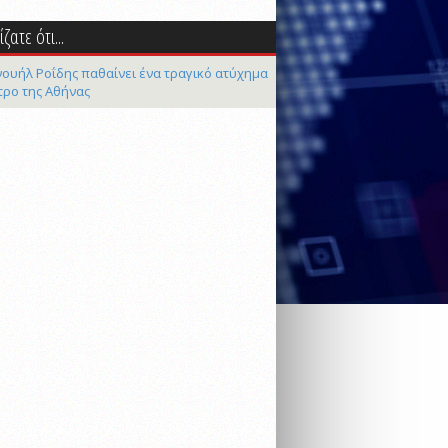
ζατε ότι...
ουήλ Ροΐδης παθαίνει ένα τραγικό ατύχημα
τρο της Αθήνας