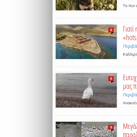
Το πιο 
Γιατί
0
«hots
Περιβ
Καλλιρ
Ευτυχ
0
μας 
Περιβ
Aνακοί
Μεγάλ
0
παραλ