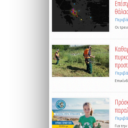
Επέστ
θάλασ
Περιβ
Οι τρε
Καθαρ
πυρκα
προστ
Περιβ
Επικίνδ
Πρόσκ
παραλ
Περιβ
Για την