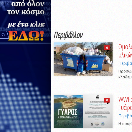
Περιβάλλον
Ομαλο
0
υλικώ
Περιβ
Προσωρ
κλαδε
WWF: 
0
Γυάρ
Περιβ
Η προβο