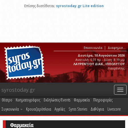
Επίσης διατίθεται:
syrostoday.gr Lite edition
Επικοινωνία
Διαφημιστείτε στο syrostoday.gr
Δευτέρα, 10 Αυγούστου 2026
Ανατολή: 6:31 πμ - Δύση: 8:19 μμ
ΛΑΥΡΕΝΤΙΟΥ ΔΙΑΚ., ΙΠΠΟΛΥΤΟΥ
Λαυρέντης
syrostoday.gr
Togg
navi
Θέατρο
Κινηματογράφος
Εκδηλώσεις/Events
Φαρμακεία
Πληροφορίες
Συγκοινωνία
Κρουαζιερόπλοια
Αγγελίες
Syros Stories
Δι@ύγεια
Livescore
Φαρμακεία