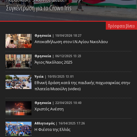
Συγκέντρωση για το Crown Iris
PLAY VIDEO
Πρόσφατα βίντεο
Θρησκεία
| 10/04/2026 18:27
Αποκαθήλωση στον Ι.Ν.Αγίου Νικολάου
Θρησκεία
| 06/12/2025 13:23
Άγιος Νικόλαος 2025
Υγεία
| 10/05/2025 13:01
Eθνική δράση κατά της παιδικής παχυσαρκίας στην
πλατεία Μιαούλη (video)
Θρησκεία
| 22/04/2025 10:40
Χριστός Ανέστη
Αθλητισμός
| 16/04/2025 17:26
Η Φιέστα της Ελλάς