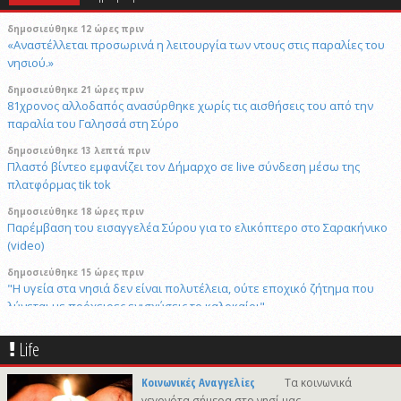
δημοσιεύθηκε 12 ώρες πριν
«Αναστέλλεται προσωρινά η λειτουργία των ντους στις παραλίες του
νησιού.»
δημοσιεύθηκε 21 ώρες πριν
81χρονος αλλοδαπός ανασύρθηκε χωρίς τις αισθήσεις του από την
παραλία του Γαλησσά στη Σύρο
δημοσιεύθηκε 13 λεπτά πριν
Πλαστό βίντεο εμφανίζει τον Δήμαρχο σε live σύνδεση μέσω της
πλατφόρμας tik tok
δημοσιεύθηκε 18 ώρες πριν
Παρέμβαση του εισαγγελέα Σύρου για το ελικόπτερο στο Σαρακήνικο
(video)
δημοσιεύθηκε 15 ώρες πριν
"Η υγεία στα νησιά δεν είναι πολυτέλεια, ούτε εποχικό ζήτημα που
λύνεται με πρόχειρες ενισχύσεις το καλοκαίρι"
8/8/2026 10:31
Life
Στο νοσοκομείο της Νίκαιας ο ένας τραυματίας. 54 και 61 ετών οι
αναβάτες
Κοινωνικές Αναγγελίες
Τα κοινωνικά
8/8/2026 20:05
γεγονότα σήμερα στο νησί μας