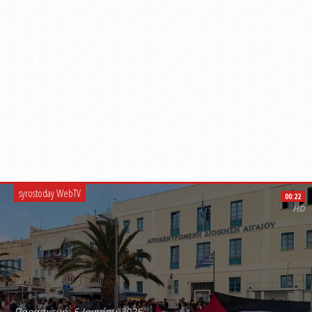
syrostoday WebTV
00:22
HD
Παρασκευή, 5 Ιουνίου 2026