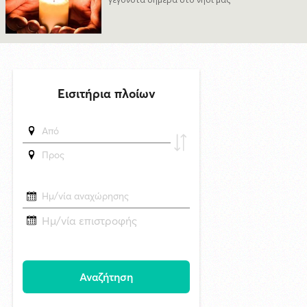
Χωρίς ναυαγοσώστη ήταν το beach bar στην Πάρο όταν πνίγηκε ο
4χρονος: Το χρονικό της τραγωδίας
29/4/2026 18:53
Βρετανία: Κατασκοπευτικά drones του Βασιλικού Ναυτικού έστελναν
σήματα σε κινεζική IP – Συναγερμός στο υπουργείο Άμυνας
δημοσιεύθηκε 1 ώρα πριν
Τρεις νέες εκθέσεις στη Δημοτική Πινακοθήκη Μυκόνου
δημοσιεύθηκε 15 ώρες πριν
Πέθανε στα 74 του χρόνια ο σπουδαίος ηθοποιός Νίκος
Καλογερόπουλος