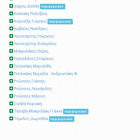
Δήμου Δανάη
περιφερειακό
Κόκκαλη Πολυξένη
Κυριαζής Γιώργος
περιφερειακό
Κωβαίος Νικόλαος
Λεονταρίτης Γεώργιος
Λεονταρίτης Ευάγγελος
Μακριδάκης Θέμης
Παπαδάτος Στέφανος
Πιτσικάκη Μαριάνθη
Πιτσικάκη Μιχαέλα - Ανδριωτάκη Φ
Ρούσσος Γιάννης
Ρούσσος Λεονάρδος
Ρούσσος Μάριος
Σιγάλα Κυριακή
Τάσεβα-Μακριδάκη Γιάννα
περιφερειακό
Τόμελιτς Δωροθέα
περιφερειακό