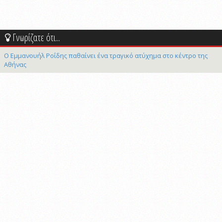
Γνωρίζατε ότι...
Ο Εμμανουήλ Ροΐδης παθαίνει ένα τραγικό ατύχημα στο κέντρο της
Αθήνας