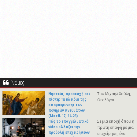
Γνώμες
Νηστεία, προσευχή και
Του Μιχαήλ Χούλη,
πίστη: Τα κλειδιά της
Θεολόγου
απομάκρυνσης των
πονηρών πνευμάτων
(Ματθ. 17, 14-23)
Πώς το επαγγελματικό
Σε μια εποχή όπου η
video αλλάζει την
πρώτη επαφή με μια
προβολή επιχειρήσεων
επιχείρηση, ένα