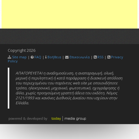
Copyright
2026
Site map
|
FAQ
|
Βοήθεια
|
Επικοινωνία
|
RSS
|
Privacy
Policy
ΑΠΑΓΟΡΕΥΕΤΑΙ η αναδημοσίευση, η αναπαραγωγή, ολική,
μερική ή περιληπτική ή κατά παράφραση ή διασκευή απόδοση
του περιεχομένου του παρόντος web site με οποιονδήποτε
τρόπο, ηλεκτρονικό, μηχανικό, φωτοτυπικό, ηχογράφησης ή
άλλο, χωρίς προηγούμενη γραπτή άδεια του εκδότη. Νόμος
2121/1993 και κανόνες Διεθνούς Δικαίου που ισχύουν στην
Ελλάδα.