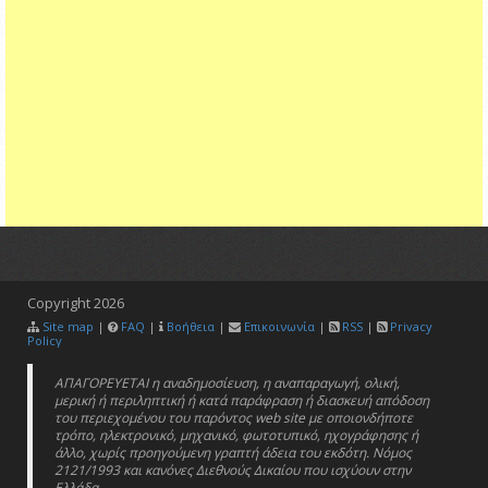
Copyright
2026
Site map
|
FAQ
|
Βοήθεια
|
Επικοινωνία
|
RSS
|
Privacy
Policy
ΑΠΑΓΟΡΕΥΕΤΑΙ η αναδημοσίευση, η αναπαραγωγή, ολική,
μερική ή περιληπτική ή κατά παράφραση ή διασκευή απόδοση
του περιεχομένου του παρόντος web site με οποιονδήποτε
τρόπο, ηλεκτρονικό, μηχανικό, φωτοτυπικό, ηχογράφησης ή
άλλο, χωρίς προηγούμενη γραπτή άδεια του εκδότη. Νόμος
2121/1993 και κανόνες Διεθνούς Δικαίου που ισχύουν στην
Ελλάδα.