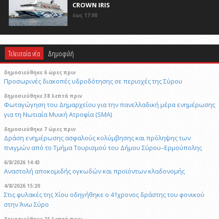
CROWN IRIS
έως 17:00
Τελευταία νέα
Δημοφιλή
δημοσιεύθηκε 6 ώρες πριν
Προσωρινές διακοπές υδροδότησης σε περιοχές της Σύρου
δημοσιεύθηκε 38 λεπτά πριν
Φωταγώγηση του Δημαρχείου για την πανελλαδική μέρα ενημέρωσης
για τη Νωτιαία Μυική Ατροφία (SMA)
δημοσιεύθηκε 7 ώρες πριν
Δράση ενημέρωσης ασφαλούς κολύμβησης και πρόληψης των
πνιγμών από το Τμήμα Τουρισμού του Δήμου Σύρου–Ερμούπολης
6/8/2026 14:43
Αναστολή αποκομιδής ογκωδών και προϊόντων κλαδονομής
4/8/2026 15:20
Στις φυλακές της Χίου οδηγήθηκε ο 41χρονος δράστης του φονικού
στην Άνω Σύρο