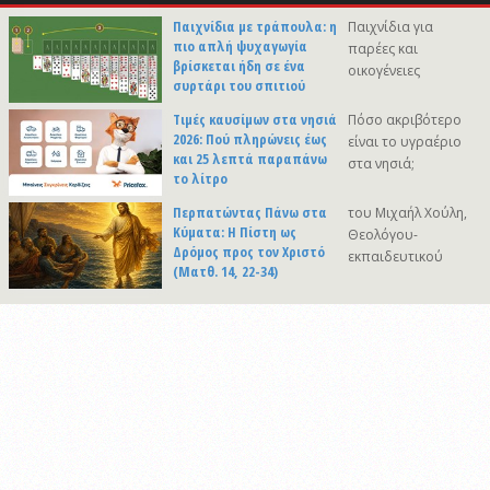
Παιχνίδια με τράπουλα: η
Παιχνίδια για
πιο απλή ψυχαγωγία
παρέες και
βρίσκεται ήδη σε ένα
οικογένειες
συρτάρι του σπιτιού
Τιμές καυσίμων στα νησιά
Πόσο ακριβότερο
2026: Πού πληρώνεις έως
είναι το υγραέριο
και 25 λεπτά παραπάνω
στα νησιά;
το λίτρο
Περπατώντας Πάνω στα
του Μιχαήλ Χούλη,
Κύματα: Η Πίστη ως
Θεολόγου-
Δρόμος προς τον Χριστό
εκπαιδευτικού
(Ματθ. 14, 22-34)