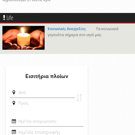
δημοσιεύθηκε 21 λεπτά πριν
Πρόταση για ονοματοδοσία του κεντρικού παραλιακού δρόμου Λωτού
- Κινίου σε οδό "ΦΩΤΙΟΥ Δ. ΞΑΓΟΡΑΡΗ"
Life
δημοσιεύθηκε 46 λεπτά πριν
Το Μικροβιολογικό ιατρείο του Αντωνίου Τσιαμπούρη θα είναι
Κοινωνικές Αναγγελίες
Τα κοινωνικά
κλειστό από την Δευτέρα 10/8 έως και την Δευτέρα 17/8
γεγονότα σήμερα στο νησί μας
δημοσιεύθηκε 22 ώρες πριν
Η εορτή της Μεταμορφώσεως του Σωτήρος στην Ερμούπολη
δημοσιεύθηκε 6 ώρες πριν
Oλοκληρώθηκε η αποκατάσταση των κρηπιδωμάτων που είχαν
υποστεί φθορές στο λιμάνι του Τούρλου
δημοσιεύθηκε 17 ώρες πριν
Καλλιτέχνες από τη Σύρο, την Ελβετία και την Ιαπωνία συναντιούνται
στην Άνω Σύρο