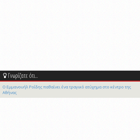
Γνωρίζατε ότι...
Ο Εμμανουήλ Ροΐδης παθαίνει ένα τραγικό ατύχημα στο κέντρο της
Αθήνας