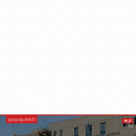
syrostoday WebTV
00:22
HD