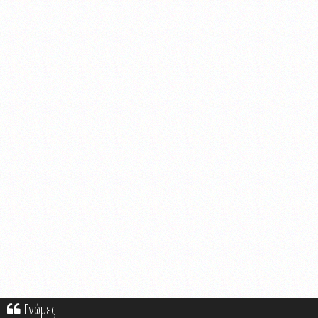
Γνώμες