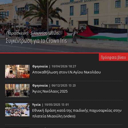
Παρασκευή, 5 Ιουνίου 2026
Συγκέντρωση για το Crown Iris
PLAY VIDEO
Πρόσφατα βίντεο
Θρησκεία
| 10/04/2026 18:27
Αποκαθήλωση στον Ι.Ν.Αγίου Νικολάου
Θρησκεία
| 06/12/2025 13:23
Άγιος Νικόλαος 2025
Υγεία
| 10/05/2025 13:01
Eθνική δράση κατά της παιδικής παχυσαρκίας στην
πλατεία Μιαούλη (video)