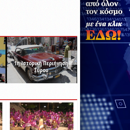
1η Ιστορική Περιήγηση
Σύρου
Συριανό Καρναβάλι
ΠΡΟΒΟΛΗ ALBUM
ΠΡΟΒΟΛΗ ALBUM