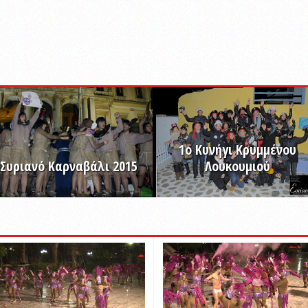
1ο Κυνήγι Κρυμμένου
Συριανό Καρναβάλι 2015
Λουκουμιού
ΠΡΟΒΟΛΗ ALBUM
ΠΡΟΒΟΛΗ ALBUM