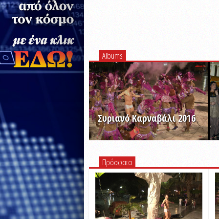
Albums
Συριανό Καρναβάλι 2016
ΠΡΟΒΟΛΗ ALBUM
Πρόσφατα