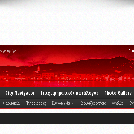
Επ
ης για τη Σύρο.
City Navigator
Επιχειρηματικός κατάλογος
Photo Gallery
Φαρμακεία
Πληροφορίες
Συγκοινωνία
Κρουαζιερόπλοια
Αγγελίες
Syr