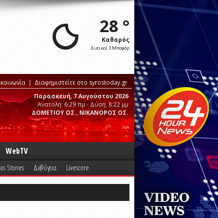
28 °
Καθαρός
Δυτικοί 3 Μποφόρ
ικοινωνία
Διαφημιστείτε στο syrostoday.gr
Παρασκευή, 7 Αυγούστου 2026
Ανατολή: 6:29 πμ - Δύση: 8:22 μμ
ΔΟΜΕΤΙΟΥ ΟΣ., ΝΙΚΑΝΟΡΟΣ ΟΣ.
WebTV
os Stories
Δι@ύγεια
Livescore