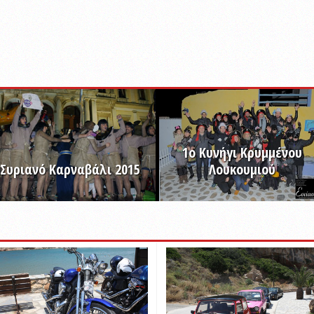
1ο Κυνήγι Κρυμμένου
Συριανό Καρναβάλι 2015
Λουκουμιού
ΠΡΟΒΟΛΗ ALBUM
ΠΡΟΒΟΛΗ ALBUM