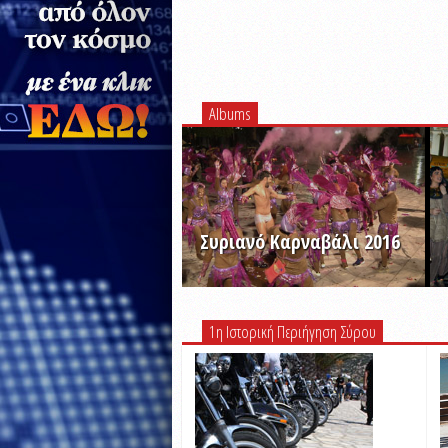
Albums
Συριανό Καρναβάλι 2016
ΠΡΟΒΟΛΗ ALBUM
1η Ιστορική Περιήγηση Σύρου