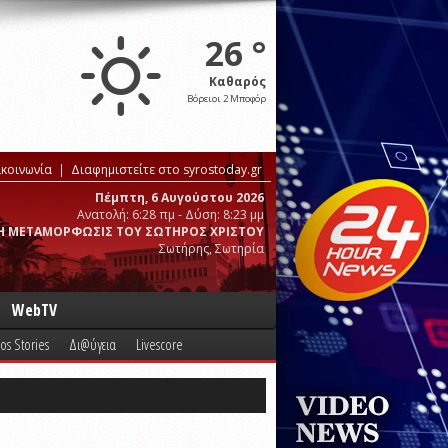
26 °
Καθαρός
Βόρειοι 2 Μποφόρ
ικοινωνία
Διαφημιστείτε στο syrostoday.gr
Πέμπτη, 6 Αυγούστου 2026
Ανατολή: 6:28 πμ - Δύση: 8:23 μμ
Η ΜΕΤΑΜΟΡΦΩΣΙΣ ΤΟΥ ΣΩΤΗΡΟΣ ΧΡΙΣΤΟΥ
Σωτήρης, Σωτηρία
WebTV
os Stories
Δι@ύγεια
Livescore