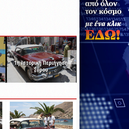
1η Ιστορική Περιήγηση
Σύρου
Συριανό Καρναβάλι
ΠΡΟΒΟΛΗ ALBUM
ΠΡΟΒΟΛΗ ALBUM