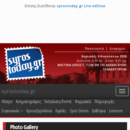
Επίσης διατίθεται:
syrostoday.gr Lite edition
Επικοινωνία
Διαφημιστείτε στο syrostoday.gr
Κυριακή, 9 Αυγούστου 2026
Ανατολή: 6:30 πμ - Δύση: 8:20 μμ
ΜΑΤΘΙΑ ΑΠΟΣΤ, ΤΩΝ ΕΝ ΤΗ ΧΑΛΚΗ ΠΥΛΗ
10 ΜΑΡΤΥΡΩΝ
syrostoday.gr
Togg
navi
Θέατρο
Κινηματογράφος
Εκδηλώσεις/Events
Φαρμακεία
Πληροφορίες
Συγκοινωνία
Κρουαζιερόπλοια
Αγγελίες
Syros Stories
Δι@ύγεια
Livescore
Photo Gallery