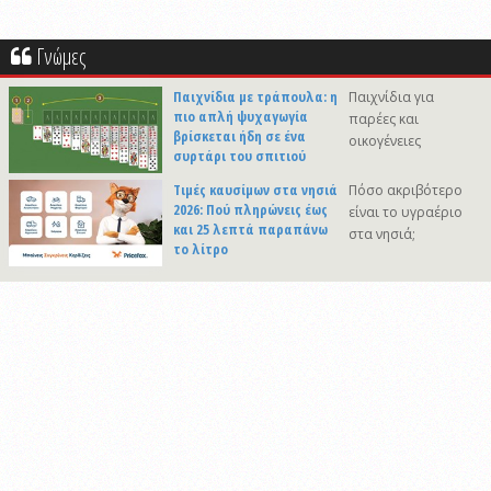
Γνώμες
Παιχνίδια με τράπουλα: η
Παιχνίδια για
πιο απλή ψυχαγωγία
παρέες και
βρίσκεται ήδη σε ένα
οικογένειες
συρτάρι του σπιτιού
Τιμές καυσίμων στα νησιά
Πόσο ακριβότερο
2026: Πού πληρώνεις έως
είναι το υγραέριο
και 25 λεπτά παραπάνω
στα νησιά;
το λίτρο