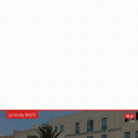
syrostoday WebTV
00:22
HD