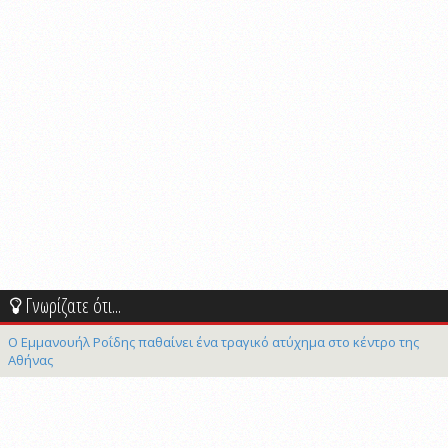
Γνωρίζατε ότι...
Ο Εμμανουήλ Ροΐδης παθαίνει ένα τραγικό ατύχημα στο κέντρο της
Αθήνας