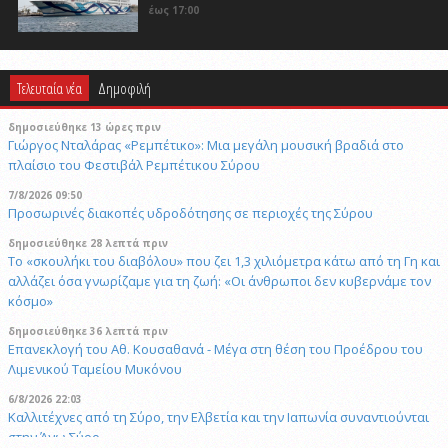
έως 17:00
Τελευταία νέα
Δημοφιλή
δημοσιεύθηκε 13 ώρες πριν
Γιώργος Νταλάρας «Ρεμπέτικο»: Μια μεγάλη μουσική βραδιά στο
πλαίσιο του Φεστιβάλ Ρεμπέτικου Σύρου
7/8/2026 09:50
Προσωρινές διακοπές υδροδότησης σε περιοχές της Σύρου
δημοσιεύθηκε 28 λεπτά πριν
Το «σκουλήκι του διαβόλου» που ζει 1,3 χιλιόμετρα κάτω από τη Γη και
αλλάζει όσα γνωρίζαμε για τη ζωή: «Οι άνθρωποι δεν κυβερνάμε τον
κόσμο»
δημοσιεύθηκε 36 λεπτά πριν
Επανεκλογή του Αθ. Κουσαθανά - Μέγα στη θέση του Προέδρου του
Λιμενικού Ταμείου Μυκόνου
6/8/2026 22:03
Καλλιτέχνες από τη Σύρο, την Ελβετία και την Ιαπωνία συναντιούνται
στην Άνω Σύρο