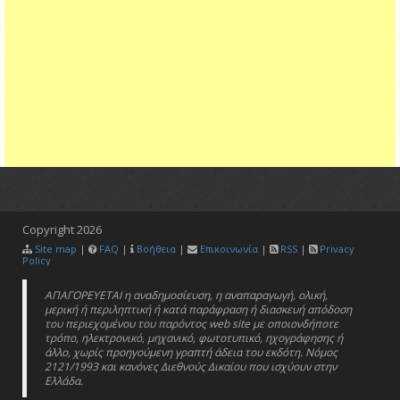
Copyright
2026
Site map
|
FAQ
|
Βοήθεια
|
Επικοινωνία
|
RSS
|
Privacy
Policy
ΑΠΑΓΟΡΕΥΕΤΑΙ η αναδημοσίευση, η αναπαραγωγή, ολική,
μερική ή περιληπτική ή κατά παράφραση ή διασκευή απόδοση
του περιεχομένου του παρόντος web site με οποιονδήποτε
τρόπο, ηλεκτρονικό, μηχανικό, φωτοτυπικό, ηχογράφησης ή
άλλο, χωρίς προηγούμενη γραπτή άδεια του εκδότη. Νόμος
2121/1993 και κανόνες Διεθνούς Δικαίου που ισχύουν στην
Ελλάδα.