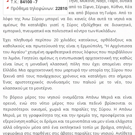
Τήνο, Μύκονο, Νάξο, Πάρο, δυτικά
Τ.Κ.:
84100 -7
από τα Σίφνο, Σέριφο, Κύθνο, Κέα
Πρόθεμα τηλεφώνων:
22810
και από βόρεια τη Γυάρο. Από το
λόφο της Άνω Σύρου μπορεί να δει κανείς όλα αυτά τα νησιά και
αμέσως θα καταλάβει γιατί η Σύρος εξελίχθηκε σε διοικητικό,
εμπορικό, πνευματικό και πολιτιστικό κέντρο των Κυκλάδων.
Έχει πληθυσμό περίπου 20 χιλιάδες κατοίκους, ορθόδοξους και
καθολικούς και πρωτεύουσά της είναι η Ερμούπολη, "Η Αρχόντισσα
του Αιγαίου" χτισμένη αμφιθεατρικά στους λόφους που περιβάλλουν
το λιμάνι. Γοητεύει αμέσως η εντυπωσιακή αρχιτεκτονική της καθώς
είναι ίσως η μοναδική κλασσική πόλη που έχει απομείνει στην
Ελλάδα. Μια αρχιτεκτονική που μαρτυρά την ιστορία της Σύρου που
ξεκινά από τους πανάρχαιους χρόνους και καταλήγει στο σήμερα.
Ένας αριστοτεχνικός συνδυασμός του παλιού με το νέο, του
κλασσικού με το μοντέρνο.
Το βόρειο μέρος του νησιού ονομάζεται Απάνω Μεριά και είναι
ορεινό, ενώ στο νότιο μέρος που είναι πεδινό βρίσκονται οι
περισσότεροι οικισμοί, χωριά και παραλίες της Σύρου. Η Απάνω
Μεριά, με τη γραφικότητα της και την ηρεμία της, προσφέρεται για
εξερεύνηση καθώς οι δρόμοι και τα μονοπάτια ναι μεν είναι ελάχιστα
αλλά οδηγούν μέσα από ένα εκπληκτικό τοπίο με βράχια, σπηλιές,
γεφυράκια στις παρθένες στις άβατες παραλίες του νησιού. Αντίθετα