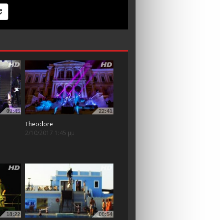
09:45
22:41
Theodore
2/10/2017 1:45 μμ
18:22
00:54