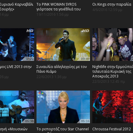
- Συριανό Καρναβάλι
Το PINK WOMAN SYROS
Οι Kings στην παραλία
 Σουρής»
γιόρτασε τα γενέθλιά του
4/6/2016 12:59 μμ
14 μμ
19/11/2016 1:56 μμ
07:21
09:49
μος LIVE 2013 στην
Συναυλία αλληλεγγύης με τον
Nightlife στην Ερμούπο
Πάνο Κιάμο
τελευταία Κυριακή της
Αποκριάς 2013
26 μμ
22/6/2013 1:36 μμ
22/3/2013 12:45 πμ
05:38
05:16
κηνή «Μουσικών
Το ρεπορτάζ του Star Channel
Chroussa Festival 2012