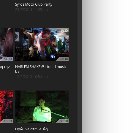
Syros Moto Club Party
23/9/2014 11:35 πμ
51:31
02:15
λη την
HARLEM SHAKE @ Liquid music
bar
12/3/2013 10:54 πμ
10:31
08:20
Ηρώ live στην Αυλή