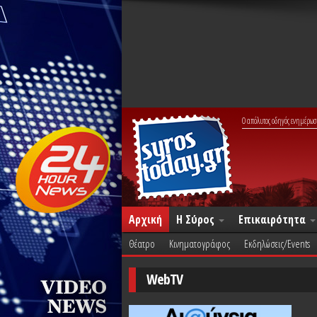
Ο απόλυτος οδηγός ενημέρωσ
Αρχική
Η Σύρος
Επικαιρότητα
Θέατρο
Κινηματογράφος
Εκδηλώσεις/Events
WebTV