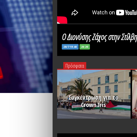
Ο Διονύσης Ζάχος στην Στίλβη
28/7 19:40
26:20
Πρόσφατα
Συγκέντρωση για το
Crown Iris
PLAY