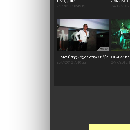
Τεντζεράκη
Δρώμενα»
7/1/2013 10:49 πμ
24/12/2012
26:20
Ο Διονύσης Ζάχος στην Στίλβη
Οι «Εν Απο
28/7/2012 7:40 μμ
24/7/2012 