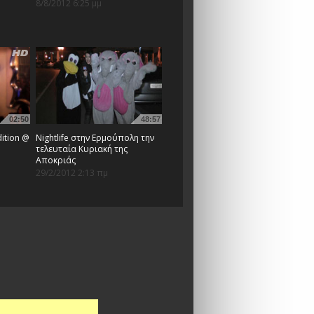
8/8/2012 6:25 μμ
02:50
48:57
dition @
Nightlife στην Ερμούπολη την
τελευταία Κυριακή της
Αποκριάς
29/2/2012 2:13 πμ