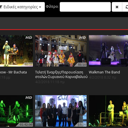
Ειδικές κατηγορίες
Φίλτρο:
40:11
55:30
Show - Mr Bachata
Τελετή Έναρξης/Παρουσίαση
Walkman The Band
στολών Συριανού Καρναβαλιού
3:18 μμ
4/2/2018 8:32 πμ
4/2/2018 11:18 πμ
01:42:06
15:26