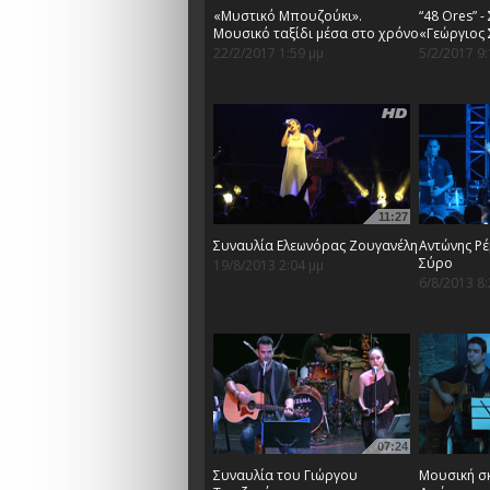
«Μυστικό Μπουζούκι».
“48 Ores” 
Μουσικό ταξίδι μέσα στο χρόνο
«Γεώργιος
22/2/2017 1:59 μμ
5/2/2017 9:
11:27
Συναυλία Ελεωνόρας Ζουγανέλη
Αντώνης Ρέ
Σύρο
19/8/2013 2:04 μμ
6/8/2013 8:
07:24
Συναυλία του Γιώργου
Mουσική σ