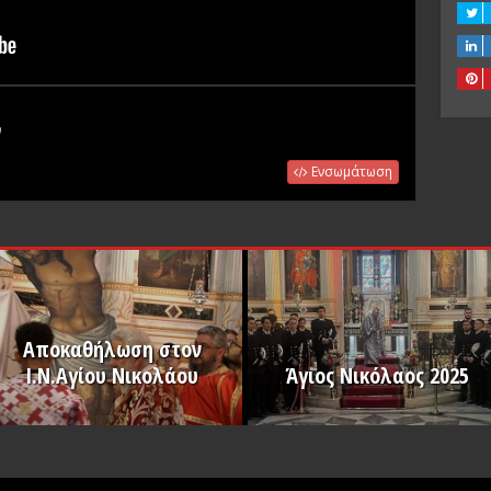
Ενσωμάτωση
Αποκαθήλωση στον
Ι.Ν.Αγίου Νικολάου
Άγιος Νικόλαος 2025
PLAY
PLAY