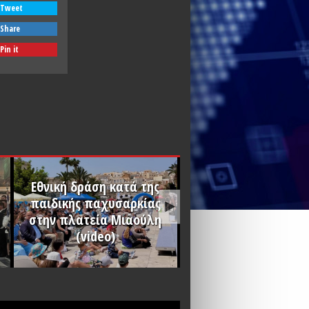
Tweet
Share
Pin it
Eθνική δράση κατά της
παιδικής παχυσαρκίας
στην πλατεία Μιαούλη
(video)
Χριστός Ανέστη
PLAY
PLAY