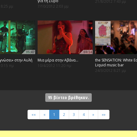
για τη Σύρο
21/8/2012 7:43 μμ
 8:25 μμ
7/10/2012 2:03 μμ
05:47
03:14
γνώσει» στην Αυλή
Μια μέρα στην Αβάνα...
the SENSATION: White E
Liquid music bar
10:15 πμ
10/4/2012 11:20 πμ
24/3/2012 8:21 μμ
95
βίντεο βρέθηκαν.
««
«
1
2
3
4
»
»»