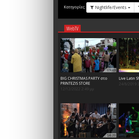
Nightlife/Events
Κατηγορίες:
WebTV
03:49
BIG CHRISTMAS PARTY στο
Live Latin 
PRINTEZIS STORE
24/8/2019 
12/12/2022 2:49 μμ
14:20