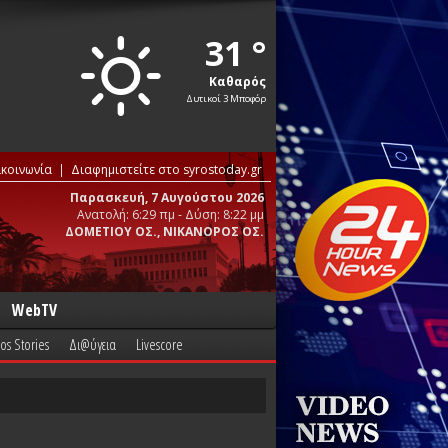
31 °
Καθαρός
Δυτικοί 3 Μποφόρ
ικοινωνία
Διαφημιστείτε στο syrostoday.gr
Παρασκευή, 7 Αυγούστου 2026
Ανατολή: 6:29 πμ - Δύση: 8:22 μμ
ΔΟΜΕΤΙΟΥ ΟΣ., ΝΙΚΑΝΟΡΟΣ ΟΣ.
WebTV
os Stories
Δι@ύγεια
Livescore