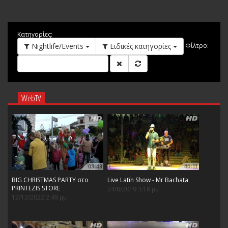
Κατηγορίες:
Nightlife/Events
Ειδικές κατηγορίες
Φίλτρο:
WebTV
03:49
40:11
BIG CHRISTMAS PARTY στο
Live Latin Show - Mr Bachata
PRINTEZIS STORE
24/8/2019 3:18 μμ
12/12/2022 2:49 μμ