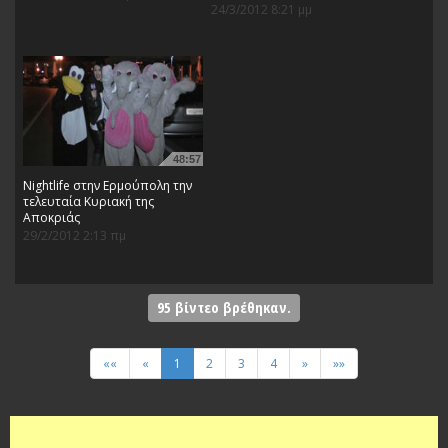
24/3/2012 8:21 μμ
48:57
Nightlife στην Ερμούπολη την
τελευταία Κυριακή της
Αποκριάς
29/2/2012 2:13 πμ
95
βίντεο βρέθηκαν.
««
«
1
2
3
4
»
»»