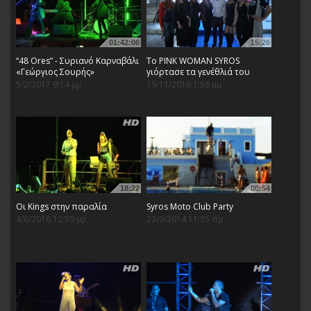
01:42:06
15:26
“48 Ores” - Συριανό Καρναβάλι
Το PINK WOMAN SYROS
«Γεώργιος Σουρής»
γιόρτασε τα γενέθλιά του
5/2/2017 9:14 μμ
19/11/2016 1:56 μμ
18:22
00:54
Οι Kings στην παραλία
Syros Moto Club Party
4/6/2016 12:59 μμ
23/9/2014 11:35 πμ