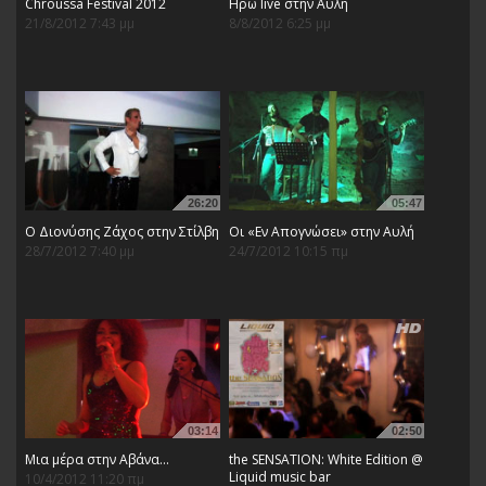
Chroussa Festival 2012
Ηρώ live στην Αυλή
21/8/2012 7:43 μμ
8/8/2012 6:25 μμ
26:20
05:47
Ο Διονύσης Ζάχος στην Στίλβη
Οι «Εν Απογνώσει» στην Αυλή
28/7/2012 7:40 μμ
24/7/2012 10:15 πμ
03:14
02:50
Μια μέρα στην Αβάνα...
the SENSATION: White Edition @
Liquid music bar
10/4/2012 11:20 πμ