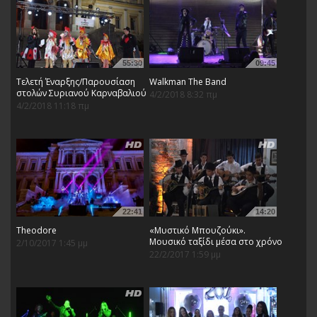
55:30
09:45
Τελετή Έναρξης/Παρουσίαση
Walkman The Band
στολών Συριανού Καρναβαλιού
4/2/2018 8:32 πμ
4/2/2018 11:18 πμ
22:41
14:20
Theodore
«Μυστικό Μπουζούκι».
Μουσικό ταξίδι μέσα στο χρόνο
2/10/2017 1:45 μμ
22/2/2017 1:59 μμ