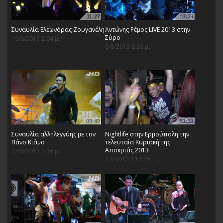
11:27
07:21
Συναυλία Ελεωνόρας Ζουγανέλη
Αντώνης Ρέμος LIVE 2013 στην
Σύρο
19/8/2013 2:04 μμ
6/8/2013 8:26 μμ
09:49
51:31
Συναυλία αλληλεγγύης με τον
Nightlife στην Ερμούπολη την
Πάνο Κιάμο
τελευταία Κυριακή της
Αποκριάς 2013
22/6/2013 1:36 μμ
22/3/2013 12:45 πμ