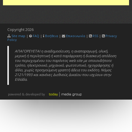
Copyright
2026
Site map
|
FAQ
|
Βοήθεια
|
Επικοινωνία
|
RSS
|
Privacy
Policy
ΑΠΑΓΟΡΕΥΕΤΑΙ η αναδημοσίευση, η αναπαραγωγή, ολική,
μερική ή περιληπτική ή κατά παράφραση ή διασκευή απόδοση
του περιεχομένου του παρόντος web site με οποιονδήποτε
τρόπο, ηλεκτρονικό, μηχανικό, φωτοτυπικό, ηχογράφησης ή
άλλο, χωρίς προηγούμενη γραπτή άδεια του εκδότη. Νόμος
2121/1993 και κανόνες Διεθνούς Δικαίου που ισχύουν στην
Ελλάδα.