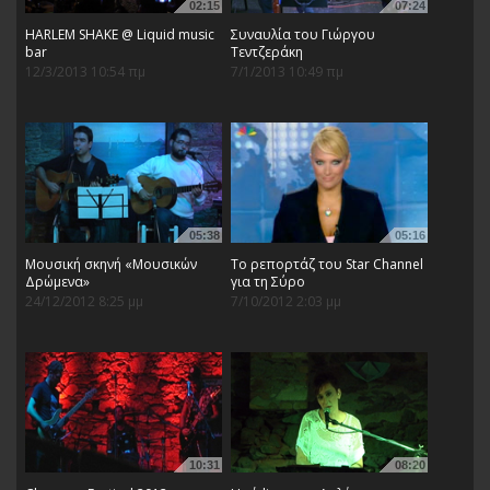
02:15
07:24
HARLEM SHAKE @ Liquid music
Συναυλία του Γιώργου
bar
Τεντζεράκη
12/3/2013 10:54 πμ
7/1/2013 10:49 πμ
05:38
05:16
Mουσική σκηνή «Μουσικών
Το ρεπορτάζ του Star Channel
Δρώμενα»
για τη Σύρο
24/12/2012 8:25 μμ
7/10/2012 2:03 μμ
10:31
08:20