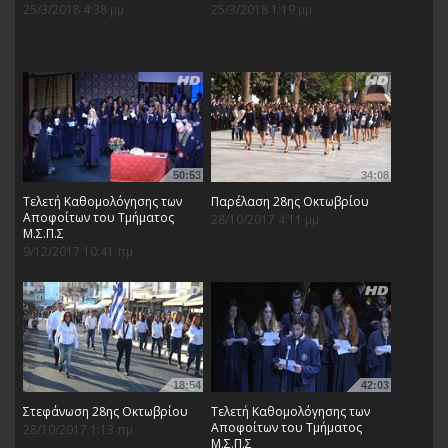
25/3/2018 4:38 μμ
25/3/2018 1:19 μμ
50:53
34:08
Τελετή Καθομολόγησης των
Παρέλαση 28ης Οκτωβρίου
Αποφοίτων του Τμήματος
28/10/2017 4:11 μμ
Μ.Σ.Π.Σ
9/12/2017 10:41 πμ
18:54
42:03
Στεφάνωση 28ης Οκτωβρίου
Τελετή Καθομολόγησης των
Αποφοίτων του Τμήματος
28/10/2017 1:13 πμ
Μ.Σ.Π.Σ