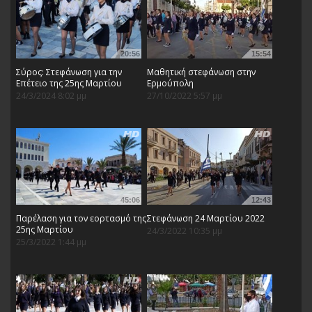
20:56
15:54
Σύρος: Στεφάνωση για την
Μαθητική στεφάνωση στην
Επέτειο της 25ης Μαρτίου
Ερμούπολη
24/3/2024 8:02 μμ
27/10/2022 5:57 μμ
45:06
12:43
Παρέλαση για τον εορτασμό της
Στεφάνωση 24 Μαρτίου 2022
25ης Μαρτίου
24/3/2022 10:35 μμ
25/3/2022 1:44 μμ