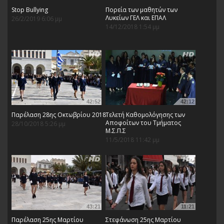
Stop Bullying
Πορεία των μαθητών των
Λυκείων ΓΕΛ και ΕΠΑΛ
26/2/2019 6:06 μμ
14/12/2018 1:54 μμ
42:52
42:12
Παρέλαση 28ης Οκτωβρίου 2018
Τελετή Καθομολόγησης των
Αποφοίτων του Τμήματος
28/10/2018 5:26 μμ
Μ.Σ.Π.Σ
11/5/2018 11:42 μμ
43:21
11:21
Παρέλαση 25ης Μαρτίου
Στεφάνωση 25ης Μαρτίου