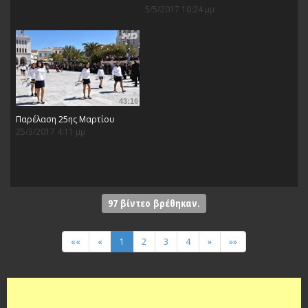
5/5/2017 10:24 μμ
43:16
Παρέλαση 25ης Μαρτίου
25/3/2017 4:11 μμ
97
βίντεο βρέθηκαν.
««
«
1
2
3
4
»
»»