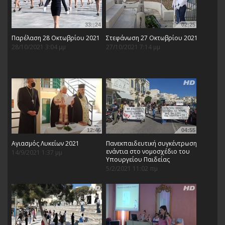
33:;24
02:25
Παρέλαση 28 Οκτωβρίου 2021
Στεφάνωση 27 Οκτωβρίου 2021
28/10/2021 3:04 μμ
27/10/2021 7:14 μμ
12:46
04:55
Αγιασμός Λυκείων 2021
Πανεκπαιδευτική συγκέντρωση
ενάντια στο νομοσχέδιο του
14/9/2021 1:37 μμ
Υπουργείου Παιδείας
5/2/2021 11:02 πμ