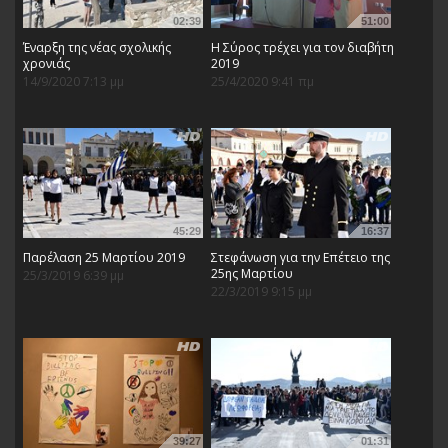
02:39
51:00
Έναρξη της νέας σχολικής
Η Σύρος τρέχει για τον διαβήτη
χρονιάς
2019
14/9/2020 7:13 μμ
25/4/2020 9:41 πμ
45:29
16:37
Παρέλαση 25 Μαρτίου 2019
Στεφάνωση για την Επέτειο της
25ης Μαρτίου
25/3/2019 6:39 μμ
22/3/2019 9:15 μμ
39:27
01:31