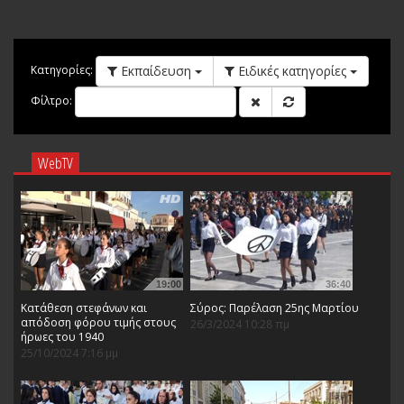
Εκπαίδευση
Ειδικές κατηγορίες
Κατηγορίες:
Φίλτρο:
WebTV
19:00
36:40
Κατάθεση στεφάνων και
Σύρος: Παρέλαση 25ης Μαρτίου
απόδοση φόρου τιμής στους
26/3/2024 10:28 πμ
ήρωες του 1940
25/10/2024 7:16 μμ