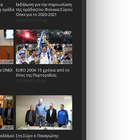
ια
Εκδήλωση για την παρουσίαση
 η ομάδα
της ομάδαςτου Φοίνικα Σύρου
Onex για το 2020-2021
29/9/2020 5:22 μμ
01:07:48
03:33
κα ΟNEX
EURO 2004: 15 χρόνια από το
έπος της Πορτογαλίας
4/7/2019 1:47 μμ
18:37
06:33
νελλήνιο
Στη Σύρο ο Παναγιώτης