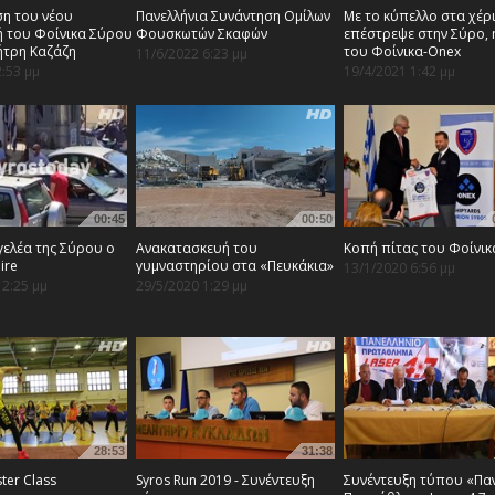
η του νέου
Πανελλήνια Συνάντηση Ομίλων
Με το κύπελλο στα χέρ
 του Φοίνικα Σύρου
Φουσκωτών Σκαφών
επέστρεψε στην Σύρο,
ήτρη Καζάζη
του Φοίνικα-Onex
11/6/2022 6:23 μμ
2:53 μμ
19/4/2021 1:42 μμ
00:45
00:50
γελέα της Σύρου ο
Aνακατασκευή του
Κοπή πίτας του Φοίνι
ire
γυμναστηρίου στα «Πευκάκια»
13/1/2020 6:56 μμ
12:25 μμ
29/5/2020 1:29 μμ
28:53
31:38
er Class
Syros Run 2019 - Συνέντευξη
Συνέντευξη τύπου «Πα