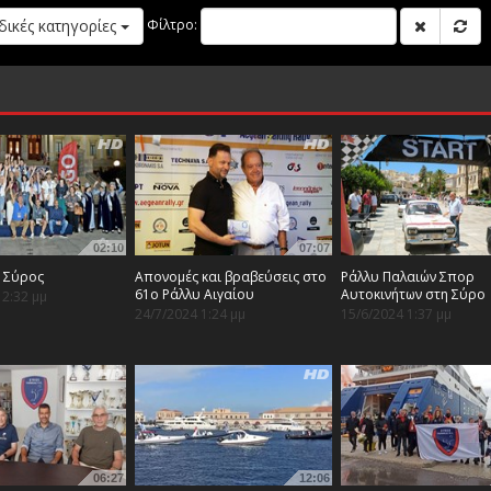
δικές κατηγορίες
Φίλτρο:
02:10
07:07
e Σύρος
Απονομές και βραβεύσεις στο
Ράλλυ Παλαιών Σπορ
61ο Ράλλυ Αιγαίου
Αυτοκινήτων στη Σύρο
12:32 μμ
24/7/2024 1:24 μμ
15/6/2024 1:37 μμ
06:27
12:06