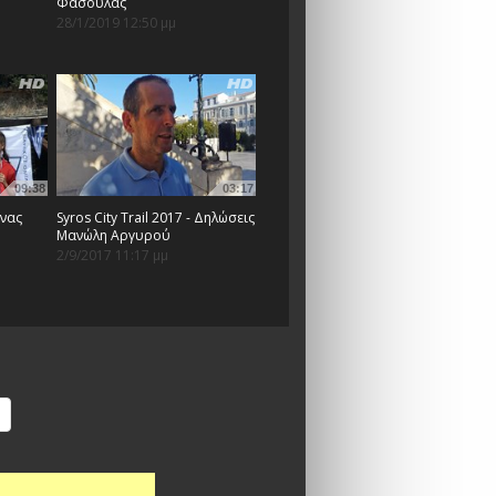
Φασούλας
28/1/2019 12:50 μμ
09:38
03:17
ώνας
Syros City Trail 2017 - Δηλώσεις
Μανώλη Αργυρού
2/9/2017 11:17 μμ