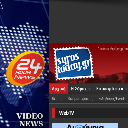
Ο απόλυτος οδηγός ενημέρωσ
Αρχική
Η Σύρος
Επικαιρότητα
Θέατρο
Κινηματογράφος
Εκδηλώσεις/Events
WebTV