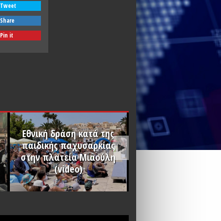
Tweet
Share
Pin it
Eθνική δράση κατά της
παιδικής παχυσαρκίας
στην πλατεία Μιαούλη
(video)
Χριστός Ανέστη
PLAY
PLAY