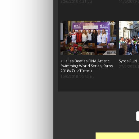
30/6/2019 4:31 μμ
11/6/2019 
06:15
«Hellas Beetles FINA Artistic
Syros RUN
Swimming World Series, Syros
27/5/2018 
2018» Συν.Τύπου
15/6/2018 10:45 πμ