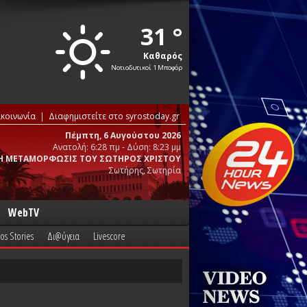
31 °
Καθαρός
Νοτιοδυτικοί 1 Μποφόρ
ικοινωνία
Διαφημιστείτε στο syrostoday.gr
Πέμπτη, 6 Αυγούστου 2026
Ανατολή: 6:28 πμ - Δύση: 8:23 μμ
Η ΜΕΤΑΜΟΡΦΩΣΙΣ ΤΟΥ ΣΩΤΗΡΟΣ ΧΡΙΣΤΟΥ
Σωτήρης, Σωτηρία
WebTV
os Stories
Δι@ύγεια
Livescore