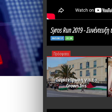
Syros Run 2019 - Συνέντευξη
30/5 00:17
31:38
Πρόσφατα
Συγκέντρωση για το
Crown Iris
PLAY