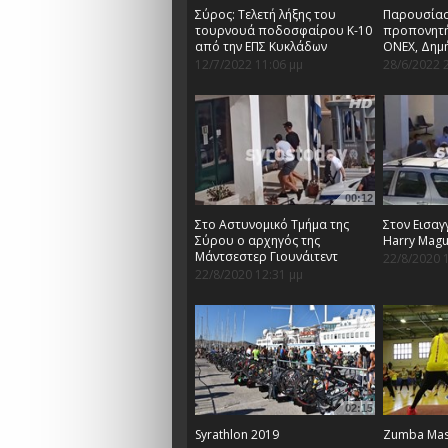
Σύρος: Τελετή λήξης του
Παρουσίασ
τουρνουά ποδοσφαίρου Κ-10
προπονητή
από την ΕΠΣ Κυκλάδων
ΟΝΕΧ, Δημ
12/7/2022 11:06 μμ
28/6/2022 
00:12
Στο Αστυνομικό Τμήμα της
Στον Εισαγ
Σύρου ο αρχηγός της
Harry Magu
Μάντσεστερ Γιουνάιτεντ
22/8/2020 
22/8/2020 12:31 μμ
02:15
Syrathlon 2019
Zumba Mast