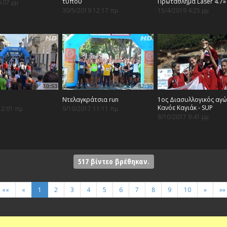
τύπου
Πρωτάθλημα Laser 4.7»
6:07 μμ
30/5/2019 12:17 πμ
15/4/2019 4:25 μμ
10:53
02:30
Ντελαγκράτσια run
1ος Διασυλλογικός αγ
Κανόε Καγιάκ - SUP
12:01 πμ
9/10/2017 11:11 πμ
8/10/2017 9:41 μμ
517
βίντεο βρέθηκαν.
««
«
1
2
3
4
5
6
7
8
9
10
»
»»