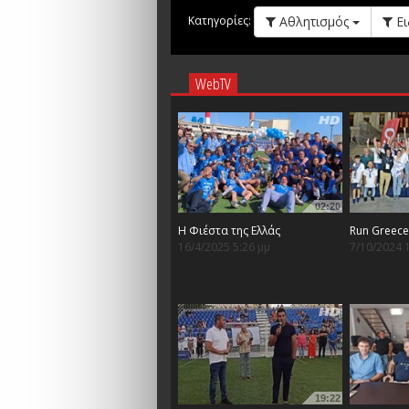
Αθλητισμός
Ει
Κατηγορίες:
WebTV
02:20
Η Φιέστα της Ελλάς
Run Greec
16/4/2025 5:26 μμ
7/10/2024 
19:22