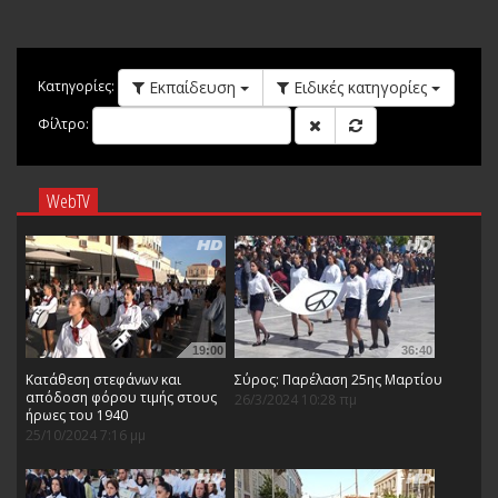
Εκπαίδευση
Ειδικές κατηγορίες
Κατηγορίες:
Φίλτρο:
WebTV
19:00
36:40
Κατάθεση στεφάνων και
Σύρος: Παρέλαση 25ης Μαρτίου
απόδοση φόρου τιμής στους
26/3/2024 10:28 πμ
ήρωες του 1940
25/10/2024 7:16 μμ