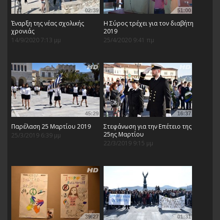
02:39
51:00
Έναρξη της νέας σχολικής
Η Σύρος τρέχει για τον διαβήτη
χρονιάς
2019
14/9/2020 7:13 μμ
25/4/2020 9:41 πμ
45:29
16:37
Παρέλαση 25 Μαρτίου 2019
Στεφάνωση για την Επέτειο της
25ης Μαρτίου
25/3/2019 6:39 μμ
22/3/2019 9:15 μμ
39:27
01:31