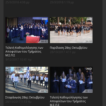
25/3/2018 4:38 μμ
25/3/2018 1:19 μμ
50:53
34:08
Τελετή Καθομολόγησης των
Παρέλαση 28ης Οκτωβρίου
Αποφοίτων του Τμήματος
28/10/2017 4:11 μμ
Μ.Σ.Π.Σ
9/12/2017 10:41 πμ
18:54
42:03
Στεφάνωση 28ης Οκτωβρίου
Τελετή Καθομολόγησης των
Αποφοίτων του Τμήματος
28/10/2017 1:13 πμ
Μ.Σ.Π.Σ