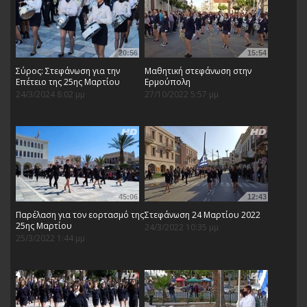
20:56
15:54
Σύρος: Στεφάνωση για την
Μαθητική στεφάνωση στην
Επέτειο της 25ης Μαρτίου
Ερμούπολη
24/3/2024 8:02 μμ
27/10/2022 5:57 μμ
45:06
12:43
Παρέλαση για τον εορτασμό της
Στεφάνωση 24 Μαρτίου 2022
25ης Μαρτίου
24/3/2022 10:35 μμ
25/3/2022 1:44 μμ