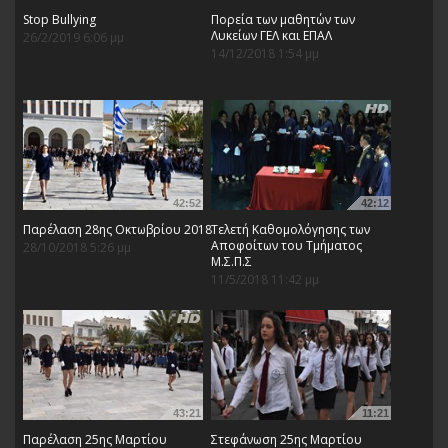
Stop Bullying
Πορεία των μαθητών των
Λυκείων ΓΕΛ και ΕΠΑΛ
26/2/2019 6:06 μμ
14/12/2018 1:54 μμ
42:52
42:12
Παρέλαση 28ης Οκτωβρίου 2018
Τελετή Καθομολόγησης των
Αποφοίτων του Τμήματος
28/10/2018 5:26 μμ
Μ.Σ.Π.Σ
11/5/2018 11:42 μμ
43:21
11:21
Παρέλαση 25ης Μαρτίου
Στεφάνωση 25ης Μαρτίου