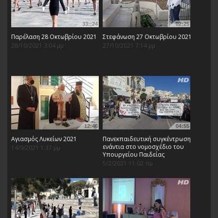
33:;24
02:25
Παρέλαση 28 Οκτωβρίου 2021
Στεφάνωση 27 Οκτωβρίου 2021
28/10/2021 3:04 μμ
27/10/2021 7:14 μμ
12:46
04:55
Αγιασμός Λυκείων 2021
Πανεκπαιδευτική συγκέντρωση
ενάντια στο νομοσχέδιο του
14/9/2021 1:37 μμ
Υπουργείου Παιδείας
5/2/2021 11:02 πμ