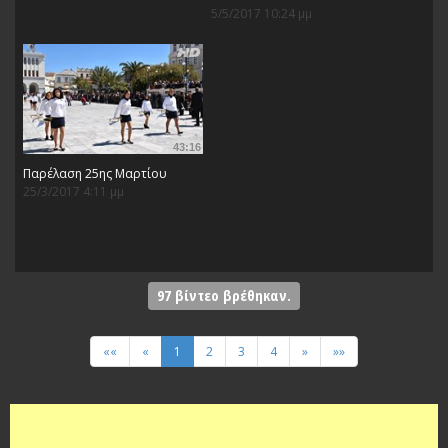
5/5/2017 10:24 μμ
43:16
Παρέλαση 25ης Μαρτίου
25/3/2017 4:11 μμ
97
βίντεο βρέθηκαν.
««
«
1
2
3
4
»
»»