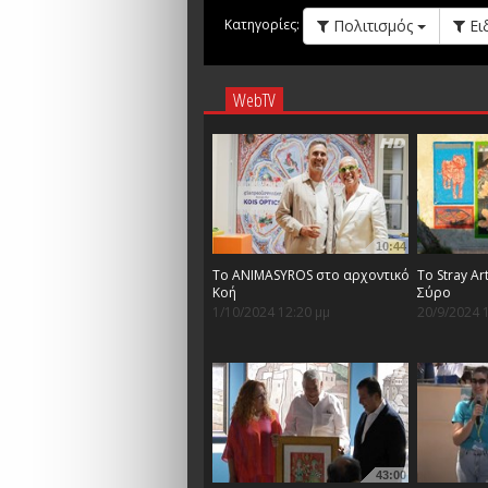
Πολιτισμός
Ει
Κατηγορίες:
WebTV
10:44
Το ANIMASYROS στο αρχοντικό
Το Stray Ar
Κοή
Σύρο
1/10/2024 12:20 μμ
20/9/2024 
43:00