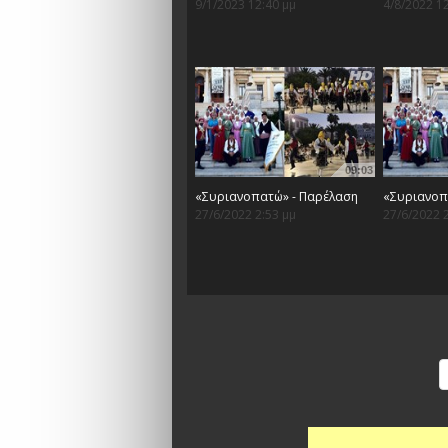
9/1/2023 12:40 μμ
4/8/2022 1
09:03
«Συριανοπατώ» - Παρέλαση
«Συριανοπ
27/6/2022 2:53 μμ
27/6/2022 