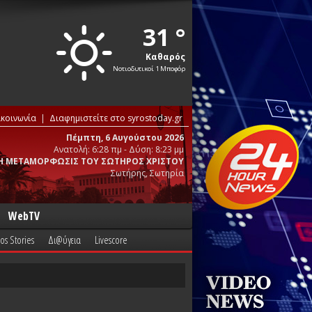
31 °
Καθαρός
Νοτιοδυτικοί 1 Μποφόρ
ικοινωνία
Διαφημιστείτε στο syrostoday.gr
Πέμπτη, 6 Αυγούστου 2026
Ανατολή: 6:28 πμ - Δύση: 8:23 μμ
Η ΜΕΤΑΜΟΡΦΩΣΙΣ ΤΟΥ ΣΩΤΗΡΟΣ ΧΡΙΣΤΟΥ
Σωτήρης, Σωτηρία
WebTV
os Stories
Δι@ύγεια
Livescore