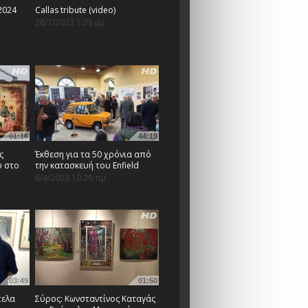
2024
Callas tribute (video)
28/7/2023 1:28 μμ
01:16
44:19
ς
Έκθεση για τα 50 χρόνια από
υ στο
την κατασκευή του Enfield
6/4/2023 10:29 πμ
03:49
01:50
πελα
Σύρος: Κωνσταντίνος Καταγάς