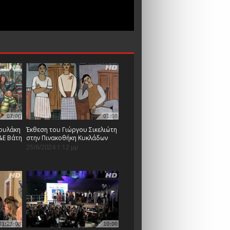
07:06
01:08
ουλάκη
Έκθεση του Γιώργου Σικελιώτη
&Ε Βάτη
στην Πινακοθήκη Κυκλάδων
25/6/2024 1:12 μμ
01:23:08
10:00