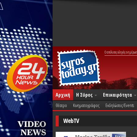
Ο απόλυτος οδηγός ενημέρωσ
Αρχική
Η Σύρος
Επικαιρότητα
Θέατρο
Κινηματογράφος
Εκδηλώσεις/Events
WebTV