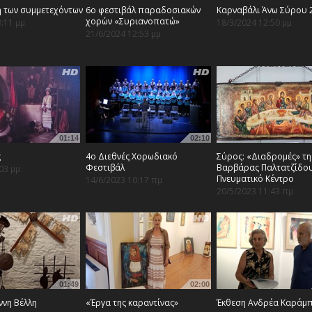
 των συμμετεχόντων
6ο φεστιβάλ παραδοσιακών
Καρναβάλι Άνω Σύρου 
χορών «Συριανοπατώ»
3:11 μμ
18/3/2024 12:50 μμ
21/6/2024 12:53 μμ
01:14
02:10
ς
4ο Διεθνές Χορωδιακό
Σύρος: «Διαδρομές» τη
Φεστιβάλ
Βαρβάρας Παλτατζίδο
03 μμ
Πνευματικό Κέντρο
14/6/2023 10:17 πμ
20/5/2023 11:43 πμ
01:49
02:00
ννη Βέλλη
«Έργα της καραντίνας»
Έκθεση Ανδρέα Καράμ