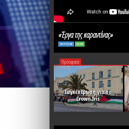
«Έργα της καραντίνας»
18/7 13:08
02:00
Πρόσφατα
Συγκέντρωση για το
Crown Iris
PLAY