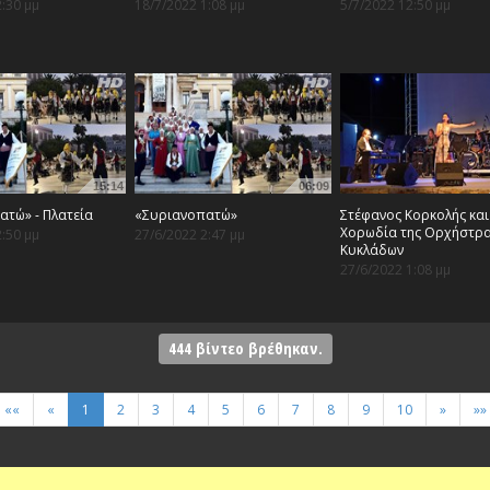
2:30 μμ
18/7/2022 1:08 μμ
5/7/2022 12:50 μμ
15:14
06:09
ατώ» - Πλατεία
«Συριανοπατώ»
Στέφανος Κορκολής και
Χορωδία της Ορχήστρα
2:50 μμ
27/6/2022 2:47 μμ
Κυκλάδων
27/6/2022 1:08 μμ
444
βίντεο βρέθηκαν.
««
«
1
2
3
4
5
6
7
8
9
10
»
»»