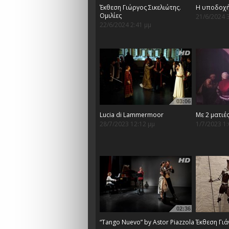
Έκθεση Γιώργος Σικελιώτης.
Η υποδοχή
Ομιλίες
21/6/2024 
22/6/2024 2:41 μμ
03:06
Lucia di Lammermoor
Με 2 ματιέ
28/7/2023 12:12 μμ
1/7/2023 1:
02:36
“Tango Nuevo” by Astor Piazzola
Έκθεση Γιά