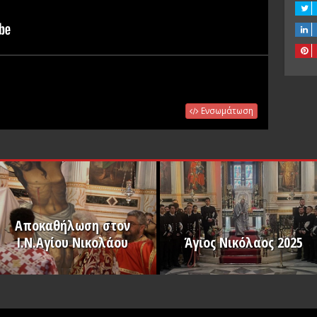
Ενσωμάτωση
Αποκαθήλωση στον
Ι.Ν.Αγίου Νικολάου
Άγιος Νικόλαος 2025
PLAY
PLAY