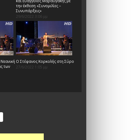
και Ευάγγελος Μαραυγάκης με
την έκθεση «Συνομιλίες –
Συνυπάρξεις»
29/6/2022 3:06 μμ
16:14
19:07
 Νεανική
O Στέφανος Κορκολής στη Σύρο
ς των
27/6/2022 1:05 μμ