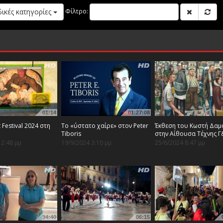
δικές κατηγορίες
Φίλτρο:
01:14
01:27:08
t Festival 2024 στη
Το «ύστατο χαίρε» στον Peter
Έκθεση του Κωστή Δαμ
Tiboris
στην Αίθουσα Τέχνης Γ
12:48 μμ
19/9/2024 3:10 μμ
25/6/2024 8:47 μμ
34:40
06:15