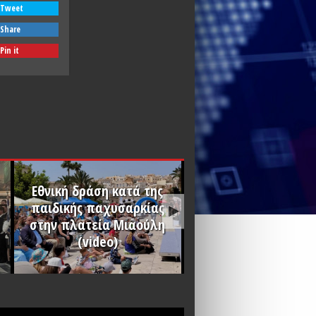
Tweet
Share
Pin it
Eθνική δράση κατά της
παιδικής παχυσαρκίας
στην πλατεία Μιαούλη
(video)
Χριστός Ανέστη
PLAY
PLAY