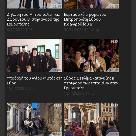
01:56
05:05
Δήλωση του Μητροπολίτη κ.κ.
Εορταστικό μήνυμα του
Δωροθέου Β' στην αγορά της
Μητροπολίτη Σύρου
Ερμούπολης
κ.κ.Δωροθέου Β'
9/1/2024 12:48 μμ
30/11/2023 12:57 μμ
11:46
46:30
Υποδοχή του Αγίου Φωτός στη
Σύρος: Σε Κλίμα κατάνυξης η
Σύρο
περιφορά των επιταφίων στην
Ερμούπολη
15/4/2023 9:59 μμ
15/4/2023 3:17 μμ
16:42
55:56