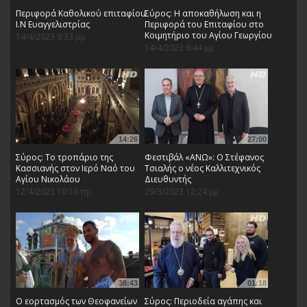
Περιφορά Καθολικού επιταφίου
Σύρος: Η αποκαθήλωση και η
Ι.Ν Ευαγγελιστρίας
Περιφορά του Επιταφίου στο
Κοιμητήριο του Αγίου Γεωργίου
14/4/2023 9:33 μμ
14/4/2023 6:44 μμ
14:26
27:00
Σύρος: Το τροπάριο της
Φεστιβάλ «ΑΝΩ»: Ο Στέφανος
Κασσιανής στον Ιερό Ναό του
Τσιαλής ο νέος Καλλιτεχνικός
Αγίου Νικολάου
Διευθυντής
12/4/2023 10:16 πμ
29/3/2023 12:24 μμ
38:43
01:18
O εορτασμός των Θεοφανείων
Σύρος: Περιοδεία αγάπης και