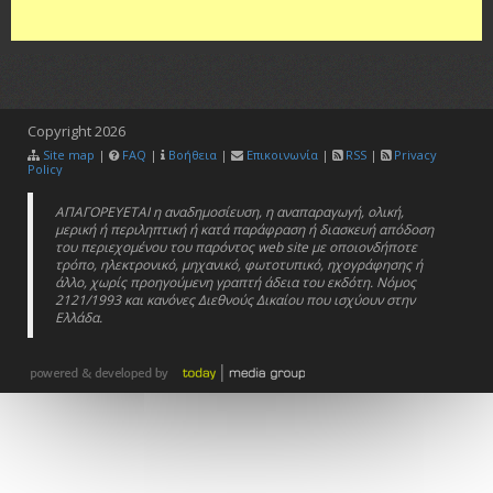
Copyright
2026
Site map
|
FAQ
|
Βοήθεια
|
Επικοινωνία
|
RSS
|
Privacy
Policy
ΑΠΑΓΟΡΕΥΕΤΑΙ η αναδημοσίευση, η αναπαραγωγή, ολική,
μερική ή περιληπτική ή κατά παράφραση ή διασκευή απόδοση
του περιεχομένου του παρόντος web site με οποιονδήποτε
τρόπο, ηλεκτρονικό, μηχανικό, φωτοτυπικό, ηχογράφησης ή
άλλο, χωρίς προηγούμενη γραπτή άδεια του εκδότη. Νόμος
2121/1993 και κανόνες Διεθνούς Δικαίου που ισχύουν στην
Ελλάδα.