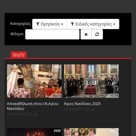
Θρησκεία
Ειδικές κατηγορίες
Κατηγορίες:
Φίλτρο:
WebTV
48:00
00:20
Αποκαθήλωση στον Ι.Ν.Αγίου
Άγιος Νικόλαος 2025
Νικολάου
6/12/2025 1:23 μμ
10/4/2026 6:27 μμ