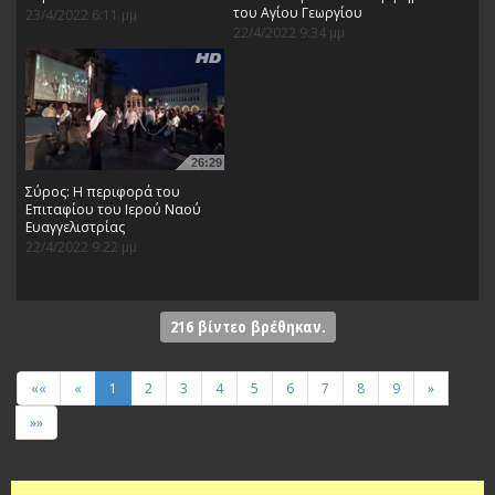
του Αγίου Γεωργίου
23/4/2022 6:11 μμ
22/4/2022 9:34 μμ
26:29
Σύρος: Η περιφορά του
Επιταφίου του Ιερού Ναού
Ευαγγελιστρίας
22/4/2022 9:22 μμ
216
βίντεο βρέθηκαν.
««
«
1
2
3
4
5
6
7
8
9
»
»»