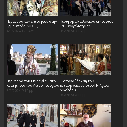
39:40
02:10
Περιφορά των επιταφίων στην
Περιφορά Καθολικού επιταφίου
Ερμούπολη (VIDEO)
Ι.Ν Ευαγγελιστρίας
4/5/2024 12:14 πμ
3/5/2024 9:18 μμ
10:00
26:18
Περιφορά του Επιταφίου στο
Η αποκαθήλωση του
Κοιμητήριο του Αγίου Γεωργίου
Εσταυρωμένου στον Ι.Ν.Aγίου
Νικολάου
3/5/2024 9:16 μμ
3/5/2024 9:11 μμ