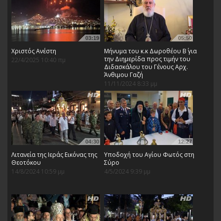
03:19
05:50
Χριστός Ανέστη
Μήνυμα του κ.κ Δωροθέου Β΄ για
την Διημερίδα προς τιμήν του
22/4/2025 10:40 πμ
Διδασκάλου του Γένους Aρχ.
Άνθιμου Γαζή
11/11/2024 8:33 μμ
04:30
12:27
Λιτανεία της Ιεράς Εικόνας της
Υποδοχή του Αγίου Φωτός στη
Θεοτόκου
Σύρο
14/8/2024 10:59 μμ
4/5/2024 9:39 μμ