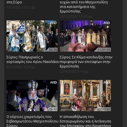
στη Σύρο
ευχών από τον Μητροπολίτη
στα καταστήματα της
6/1/2023 12:52 μμ
Ερμούπολης
28/12/2022 12:29 μμ
21:36
01:00:05
Σύρος: Πανηγυρικός ο
Σύρος: Σε Κλίμα κατάνυξης στην
εορτασμός του Αγίου Νικολάου
περιφορά των επιταφίων στην
Ερμούπολη
6/12/2022 2:24 μμ
23/4/2022 6:14 μμ
15:42
02:05:43
Ο εόρτιος χαιρετισμός του
Η αποκαθήλωση του
Σεβασμιωτάτου Μητροπολίτου
Εσταυρωμένου και η λιτάνευση
Σύρου
του Επιταφίου στο Κοιμητήριο