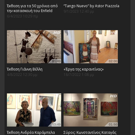
Έκθεση για τα 50 χρόνια από
“Tango Nuevo” by Astor Piazzola
την κατασκευή του Enfield
9/1/2023 12:40 μμ
6/4/2023 10:29 πμ
01:49
02:00
Έκθεση Γιάννη Βέλλη
«Έργα της καραντίνας»
4/8/2022 12:30 μμ
18/7/2022 1:08 μμ
03:49
01:50
Έκθεση Ανδρέα Καράμπελα
Σύρος: Κωνσταντίνος Καταγάς