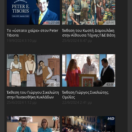
01:27:08
07:06
Το «ύστατο χαίρε» στον Peter
Έκθεση του Κωστή Δαμουλάκη
Tiboris
στην Αίθουσα Τέχνης Γ&Ε Βάτη
19/9/2024 3:10 μμ
25/6/2024 8:47 μμ
01:08
43:00
Έκθεση του Γιώργου Σικελιώτη
Έκθεση Γιώργος Σικελιώτης.
στην Πινακοθήκη Κυκλάδων
Ομιλίες
25/6/2024 1:12 μμ
22/6/2024 2:41 μμ