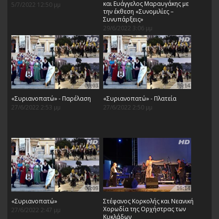
και Ευάγγελος Μαραυγάκης με
5/7/2022 12:50 μμ
την έκθεση «Συνομιλίες –
Συνυπάρξεις»
29/6/2022 3:06 μμ
09:03
15:14
«Συριανοπατώ» - Παρέλαση
«Συριανοπατώ» - Πλατεία
27/6/2022 2:53 μμ
27/6/2022 2:50 μμ
06:09
16:14
«Συριανοπατώ»
Στέφανος Κορκολής και Νεανική
Χορωδία της Ορχήστρας των
27/6/2022 2:47 μμ
Κυκλάδων