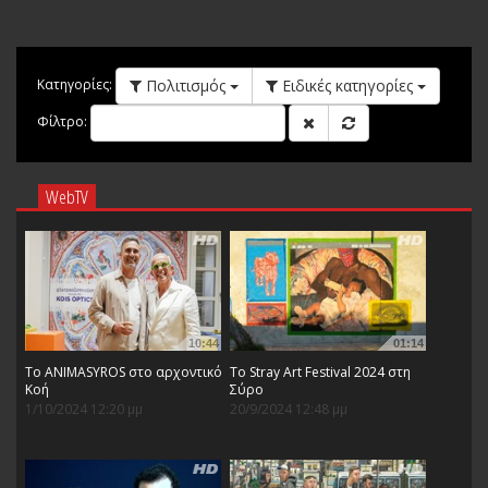
Πολιτισμός
Ειδικές κατηγορίες
Κατηγορίες:
Φίλτρο:
WebTV
10:44
01:14
Το ANIMASYROS στο αρχοντικό
Το Stray Art Festival 2024 στη
Κοή
Σύρο
1/10/2024 12:20 μμ
20/9/2024 12:48 μμ