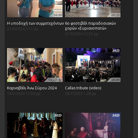
34:40
06:15
Η υποδοχή των συμμετεχόντων
6ο φεστιβάλ παραδοσιακών
χορών «Συριανοπατώ»
21/6/2024 3:11 μμ
21/6/2024 12:53 μμ
01:23:08
10:00
Καρναβάλι Άνω Σύρου 2024
Callas tribute (video)
18/3/2024 12:50 μμ
28/7/2023 1:28 μμ