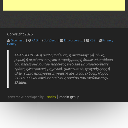
Copyright
2026
Site map
|
FAQ
|
Βοήθεια
|
Επικοινωνία
|
RSS
|
Privacy
Policy
ΑΠΑΓΟΡΕΥΕΤΑΙ η αναδημοσίευση, η αναπαραγωγή, ολική,
μερική ή περιληπτική ή κατά παράφραση ή διασκευή απόδοση
του περιεχομένου του παρόντος web site με οποιονδήποτε
τρόπο, ηλεκτρονικό, μηχανικό, φωτοτυπικό, ηχογράφησης ή
άλλο, χωρίς προηγούμενη γραπτή άδεια του εκδότη. Νόμος
2121/1993 και κανόνες Διεθνούς Δικαίου που ισχύουν στην
Ελλάδα.