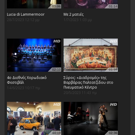
03:06
01:14
Lucia di Lammermoor
Με 2 ματιές
28/7/2023 12:12 μμ
1/7/2023 1:03 μμ
02:10
01:16
4ο Διεθνές Χορωδιακό
Σύρος: «Διαδρομές» της
Φεστιβάλ
Βαρβάρας Παλτατζίδου στο
Πνευματικό Κέντρο
14/6/2023 10:17 πμ
20/5/2023 11:43 πμ
44:19
02:36