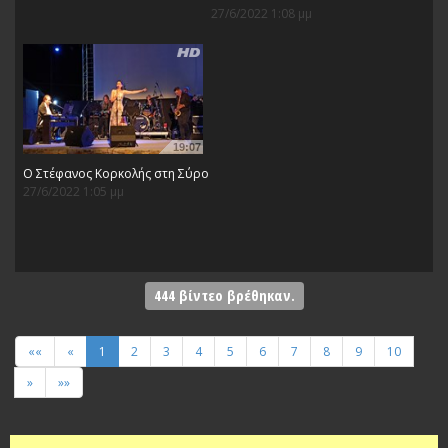
27/6/2022 1:08 μμ
19:07
O Στέφανος Κορκολής στη Σύρο
27/6/2022 1:05 μμ
444
βίντεο βρέθηκαν.
««
«
1
2
3
4
5
6
7
8
9
10
»
»»