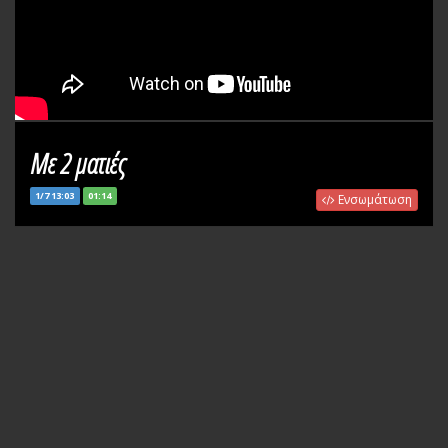
Με 2 ματιές
1/7 13:03
01:14
Ενσωμάτωση