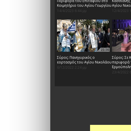
Περιφορά του Επιταφίου στο
Κασσιανής 
Κοιμητήριο του Αγίου Γεωργίου
Αγίου Νικ
14/4/2023 6:44 μμ
12/4/2023 
21:36
Σύρος: Πανηγυρικός ο
Σύρος: Σε 
εορτασμός του Αγίου Νικολάου
περιφορά 
Ερμούπολ
6/12/2022 2:24 μμ
23/4/2022 