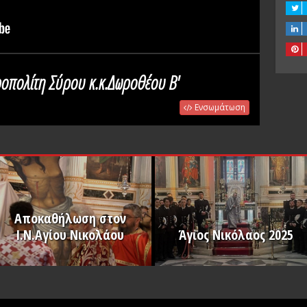
οπολίτη Σύρου κ.κ.Δωροθέου Β'
Ενσωμάτωση
Αποκαθήλωση στον
Ι.Ν.Αγίου Νικολάου
Άγιος Νικόλαος 2025
PLAY
PLAY