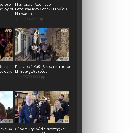
ου στο
Η αποκαθήλωση του
Γεωργίου
Εσταυρωμένου στον Ι.Ν.Aγίου
Νικολάου
3/5/2024 9:11 μμ
46:30
16:42
ξης η
Περιφορά Καθολικού επιταφίου
ων στην
Ι.Ν Ευαγγελιστρίας
14/4/2023 9:33 μμ
38:43
01:18
ανείων
Σύρος: Περιοδεία αγάπης και