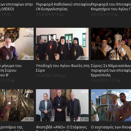
των επιταφίων στην
Περιφορά Καθολικού επιταφίου
Περιφορά του Επιταφί
 (VIDEO)
Ι.Ν Ευαγγελιστρίας
Κοιμητήριο του Αγίου 
2:14 πμ
3/5/2024 9:18 μμ
3/5/2024 9:16 μμ
05:05
11:46
ό μήνυμα του
Υποδοχή του Αγίου Φωτός στη
Σύρος: Σε Κλίμα κατάνυ
τη Σύρου
Σύρο
περιφορά των επιταφί
ου Β'
Ερμούπολη
15/4/2023 9:59 μμ
 12:57 μμ
15/4/2023 3:17 μμ
14:26
27:00
τροπάριο της
Φεστιβάλ «ΑΝΩ»: Ο Στέφανος
O εορτασμός των Θεοφ