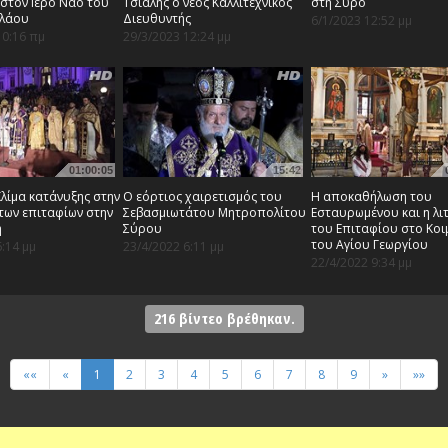
στον Ιερό Ναό του
Τσιαλής ο νέος Καλλιτεχνικός
στη Σύρο
ολάου
Διευθυντής
6/1/2023 12:52 μμ
10:16 πμ
29/3/2023 12:24 μμ
01:00:05
15:42
Κλίμα κατάνυξης στην
Ο εόρτιος χαιρετισμός του
Η αποκαθήλωση του
των επιταφίων στην
Σεβασμιωτάτου Μητροπολίτου
Εσταυρωμένου και η λι
η
Σύρου
του Επιταφίου στο Κοι
του Αγίου Γεωργίου
6:14 μμ
23/4/2022 6:11 μμ
22/4/2022 9:34 μμ
216
βίντεο βρέθηκαν.
««
«
1
2
3
4
5
6
7
8
9
»
»»