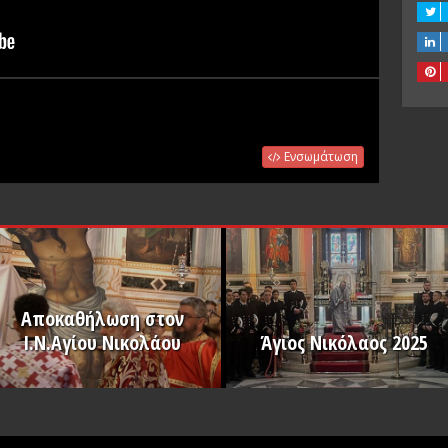
Ενσωμάτωση
Αποκαθήλωση στον
Ι.Ν.Αγίου Νικολάου
Άγιος Νικόλαος 2025
PLAY
PLAY