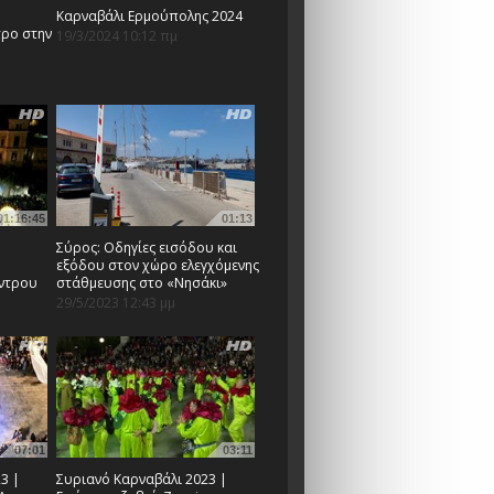
Καρναβάλι Ερμούπολης 2024
τρο στην
19/3/2024 10:12 πμ
01:16:45
01:13
Σύρος: Οδηγίες εισόδου και
εξόδου στον χώρο ελεγχόμενης
έντρου
στάθμευσης στο «Νησάκι»
29/5/2023 12:43 μμ
07:01
03:11
3 |
Συριανό Καρναβάλι 2023 |