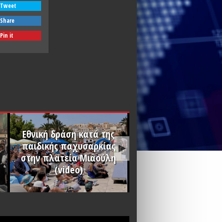
Tweet
Share
Pin it
Eθνική δράση κατά της
παιδικής παχυσαρκίας
στην πλατεία Μιαούλη
(video)
Χριστός Ανέστη
PLAY
PLAY