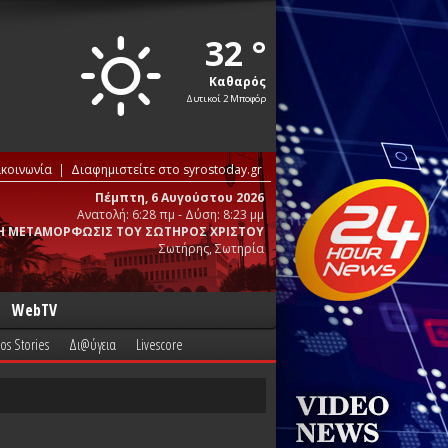
32 °
Καθαρός
Δυτικοί 2 Μποφόρ
ικοινωνία
Διαφημιστείτε στο syrostoday.gr
Πέμπτη, 6 Αυγούστου 2026
Ανατολή: 6:28 πμ - Δύση: 8:23 μμ
Η ΜΕΤΑΜΟΡΦΩΣΙΣ ΤΟΥ ΣΩΤΗΡΟΣ ΧΡΙΣΤΟΥ
Σωτήρης, Σωτηρία
WebTV
os Stories
Δι@ύγεια
Livescore