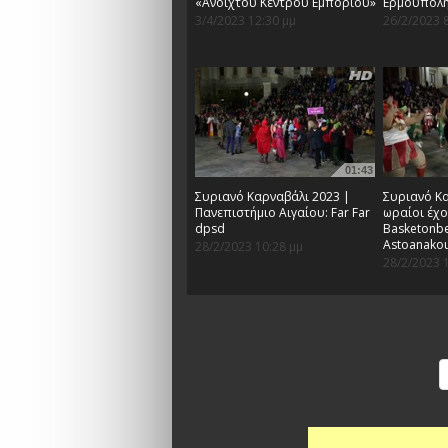
«Ανοιχτού Κέντρου Εμπορίου»
Ερμούπολ
3/4/2023 12:30 μμ
26/2/2023 
01:43
Συριανό Καρναβάλι 2023 |
Συριανό Κα
Πανεπιστήμιο Αιγαίου: Far Far
ωραίοι έχο
dpsd
Basketonbe
Astoanako
28/2/2023 10:28 μμ
28/2/2023 