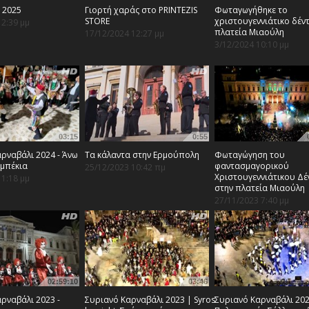
 2025
Γιορτή χαράς στο PRINTEZIS
Φωταγωγήθηκε το
STORE
χριστουγεννιάτικο δέν
12:39 μμ
πλατεία Μιαούλη
17/12/2024 12:27 μμ
3/12/2024 10:10 μμ
03:15
0:55
ρναβάλι 2024 - Άνω
Τα κάλαντα στην Ερμούπολη
Φωταγώγηση του
ϊμπέκια
φαντασμαγορικού
25/12/2023 10:42 πμ
Χριστουγεννιάτικου Δ
11:18 μμ
στην πλατεία Μιαούλη
27/11/2023 7:40 μμ
02:59:10
03:46
ρναβάλι 2023 -
Συριανό Καρναβάλι 2023 | Syros
Συριανό Καρναβάλι 202