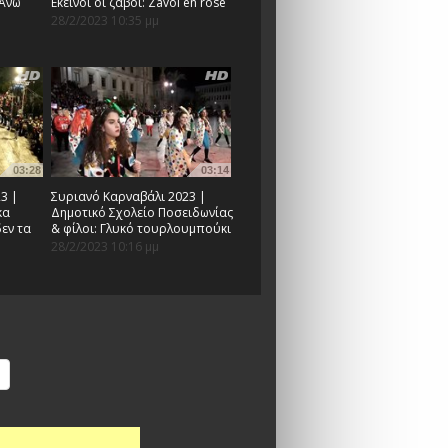
 Άνω
Εκείνοι οι ζαβοί: Zavoi en rose
28/2/2023 10:35 μμ
03:28
03:14
3 |
Συριανό Καρναβάλι 2023 |
κα
Δημοτικό Σχολείο Ποσειδωνίας
δεν τα
& φίλοι: Γλυκό τουρλουμπούκι
28/2/2023 10:16 μμ