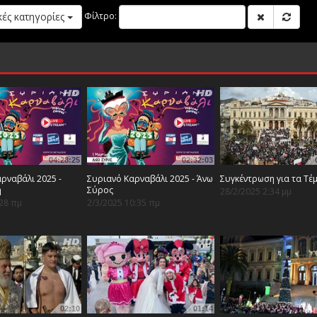
κές κατηγορίες
Φίλτρο:
04:28:25
02:32:03
ρναβάλι 2025 -
Συριανό Καρναβάλι 2025 - Άνω
Συγκέντρωση για τα Τέ
η
Σύρος
28/2/2025 2:34 μμ
:28 πμ
2/3/2025 10:35 πμ
02:10
01:14