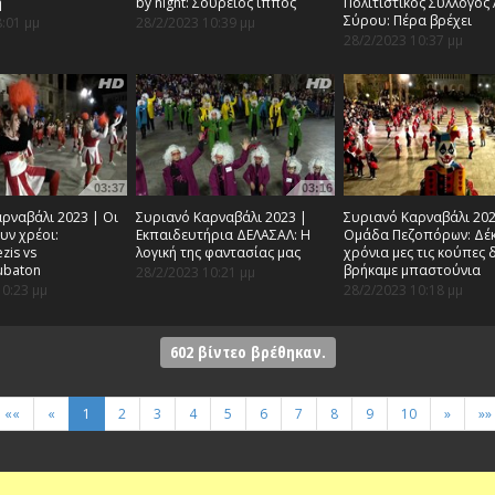
η
by night: Σούρειος ίππος
Πολιτιστικός Σύλλογος
Σύρου: Πέρα βρέχει
8:01 μμ
28/2/2023 10:39 μμ
28/2/2023 10:37 μμ
03:37
03:16
ρναβάλι 2023 | Οι
Συριανό Καρναβάλι 2023 |
Συριανό Καρναβάλι 202
υν χρέοι:
Εκπαιδευτήρια ΔΕΛΑΣΑΛ: Η
Ομάδα Πεζοπόρων: Δέ
zis vs
λογική της φαντασίας μας
χρόνια μες τις κούπες 
ubaton
βρήκαμε μπαστούνια
28/2/2023 10:21 μμ
10:23 μμ
28/2/2023 10:18 μμ
602
βίντεο βρέθηκαν.
««
«
1
2
3
4
5
6
7
8
9
10
»
»»