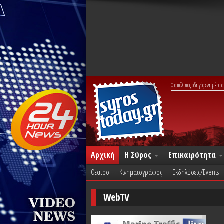
Ο απόλυτος οδηγός ενημέρωσ
Αρχική
Η Σύρος
Επικαιρότητα
Θέατρο
Κινηματογράφος
Εκδηλώσεις/Events
WebTV