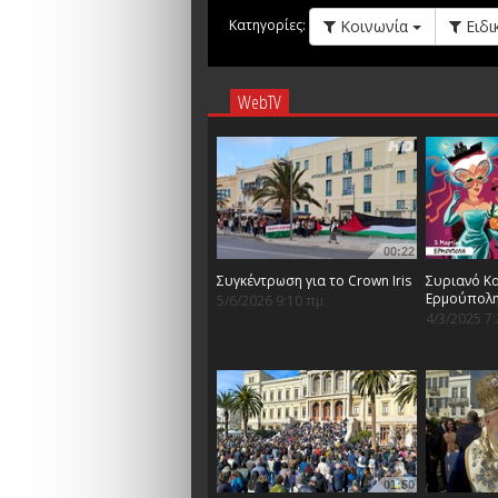
Κοινωνία
Ειδι
Κατηγορίες:
WebTV
00:22
Συγκέντρωση για το Crown Iris
Συριανό Κα
Ερμούπολ
5/6/2026 9:10 πμ
4/3/2025 7
01:50