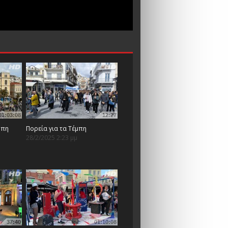
01:03:08
12:27
μπη
Πορεία για τα Τέμπη
28/2/2025 2:23 μμ
37:40
01:10:08