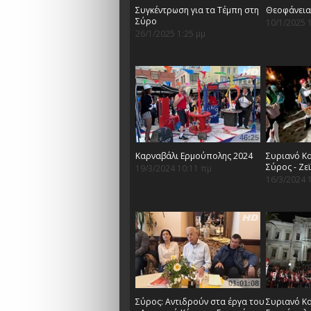
Συγκέντρωση για τα Τέμπη στη
Θεοφάνεια
Σύρο
10/1/2025 
26/1/2025 1:25 μμ
46:25
Καρναβάλι Ερμούπολης 2024
Συριανό Κα
Σύρος - Ζε
19/3/2024 10:11 πμ
16/3/2024 
01:01:08
Σύρος: Αντιδρούν στα έργα του
Συριανό Κα