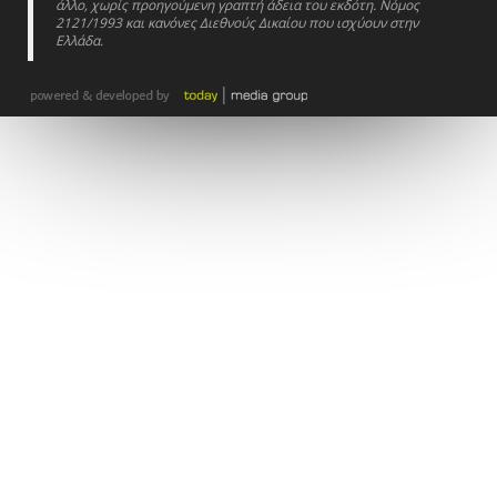
άλλο, χωρίς προηγούμενη γραπτή άδεια του εκδότη. Νόμος
2121/1993 και κανόνες Διεθνούς Δικαίου που ισχύουν στην
Ελλάδα.