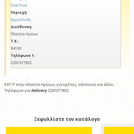
Fast food
Περιοχή:
Ερμούπολη
Διεύθυνση:
Πλατεία Ηρώων
Τ.Κ.:
84100
Τηλέφωνο 1:
2281077832
EAT IT στην πλατεία Ηρώων, για κρέπες, σάντουιτς και άλλα...
Τηλέφωνο για
delivery
2281077832.
Ξεφυλλίστε τον κατάλογο