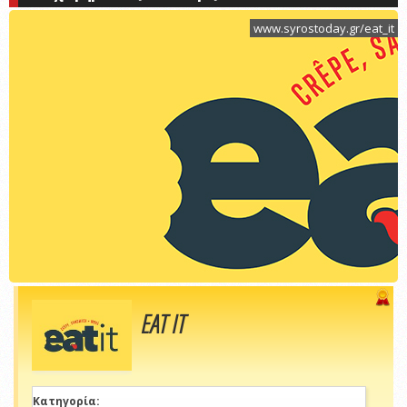
www.syrostoday.gr/eat_it
EAT IT
Κατηγορία: