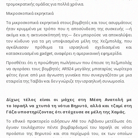
τρομοκρατικής ομάδας για πολλά χρόνια.
Μικροσκοπικά εκρηκτικά
Τα μικροσκοπικά εκρηκτικά στους βομβητές και τους ασυρμάτους
ήταν κρυμμένα με τρόπο που η αποσύνδεση της συσκευής —ή
ακόμα και η ακτινοσκόπησή της— δεν μπορούσε να αποκαλύψει
τον κίνδυνο για τα μη υποψιασμένα μέλη της Χεζμπολάχ, που
αγκάλιασαν πρόθυμα τα ισραηλινά σχεδιασμένα και
κατασκευασμένα gadget, αναφέρει η αμερικανική εφημερίδα.
Προσθέτει ότι η προώθηση πωλήσεων που έπεισε τη Χεζμπολάχ
να αγοράσει τους βομβητές AR924 μεγάλης μπαταρίας νωρίτερα
φέτος έγινε από μια άγνωστη γυναίκα που συνεργαζόταν με μια
εταιρεία της Ταϊβάν και δεν γνώριζε την ισραηλινή συνωμοσία.
Δίχως τέλος είναι οι μάχες στη Μέση Ανατολή με
το Ισραήλ να χτυπά τη νότια Βηρυτό, αλλά και τζαμί στη
Γάζα υποστηρίζοντας ότι στόχευσε σε μέλη της Χαμάς.
Το εθνικό πρακτορείο ειδήσεων ANI του Λιβάνου μετέδωσε ότι
έγιναν τουλάχιστον πέντε βομβαρδισμοί του Ισραήλ σε νότιο
προάστιο της Βηρυτού και στα περίχωρά του, εκ των οποίων