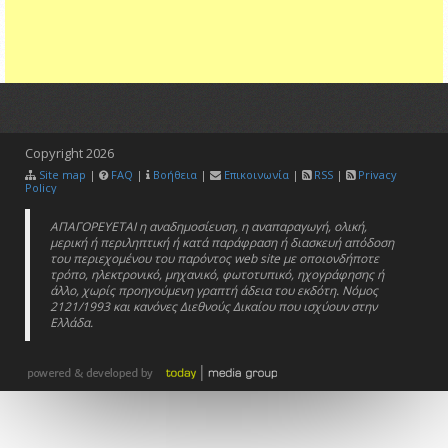
Copyright
2026
Site map
|
FAQ
|
Βοήθεια
|
Επικοινωνία
|
RSS
|
Privacy
Policy
ΑΠΑΓΟΡΕΥΕΤΑΙ η αναδημοσίευση, η αναπαραγωγή, ολική,
μερική ή περιληπτική ή κατά παράφραση ή διασκευή απόδοση
του περιεχομένου του παρόντος web site με οποιονδήποτε
τρόπο, ηλεκτρονικό, μηχανικό, φωτοτυπικό, ηχογράφησης ή
άλλο, χωρίς προηγούμενη γραπτή άδεια του εκδότη. Νόμος
2121/1993 και κανόνες Διεθνούς Δικαίου που ισχύουν στην
Ελλάδα.