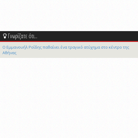
Γνωρίζατε ότι...
Ο Εμμανουήλ Ροΐδης παθαίνει ένα τραγικό ατύχημα στο κέντρο της
Αθήνας