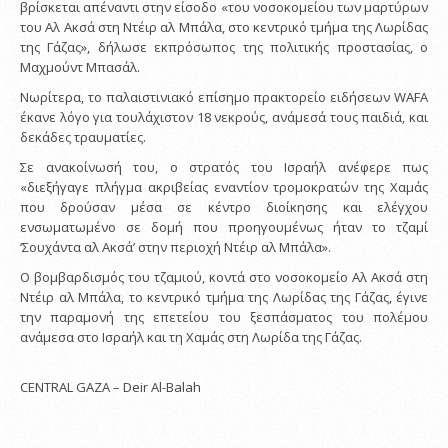
βρίσκεται απέναντι στην είσοδο «του νοσοκομείου των μαρτύρων
του Αλ Ακσά στη Ντέιρ αλ Μπάλα, στο κεντρικό τμήμα της Λωρίδας
της Γάζας», δήλωσε εκπρόσωπος της πολιτικής προστασίας, ο
Μαχμούντ Μπασάλ.
Νωρίτερα, το παλαιστινιακό επίσημο πρακτορείο ειδήσεων WAFA
έκανε λόγο για τουλάχιστον 18 νεκρούς, ανάμεσά τους παιδιά, και
δεκάδες τραυματίες.
Σε ανακοίνωσή του, ο στρατός του Ισραήλ ανέφερε πως
«διεξήγαγε πλήγμα ακριβείας εναντίον τρομοκρατών της Χαμάς
που δρούσαν μέσα σε κέντρο διοίκησης και ελέγχου
ενσωματωμένο σε δομή που προηγουμένως ήταν το τζαμί
‘Σουχάντα αλ Ακσά’ στην περιοχή Ντέιρ αλ Μπάλα».
Ο βομβαρδισμός του τζαμιού, κοντά στο νοσοκομείο Αλ Ακσά στη
Ντέιρ αλ Μπάλα, το κεντρικό τμήμα της Λωρίδας της Γάζας, έγινε
την παραμονή της επετείου του ξεσπάσματος του πολέμου
ανάμεσα στο Ισραήλ και τη Χαμάς στη Λωρίδα της Γάζας.
CENTRAL GAZA – Deir Al-Balah