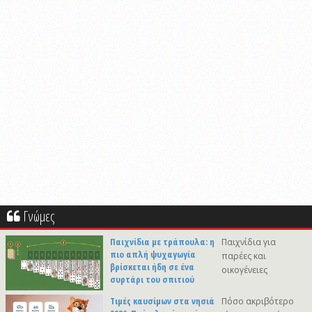
Γνώμες
Παιχνίδια με τράπουλα: η
Παιχνίδια για
πιο απλή ψυχαγωγία
παρέες και
βρίσκεται ήδη σε ένα
οικογένειες
συρτάρι του σπιτιού
Τιμές καυσίμων στα νησιά
Πόσο ακριβότερο