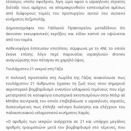
τέσσερις «πολύ σφοδροί», λίγη ώρα αφού ο ισραηλινός στρατός
διέταξε τους αμάχους να απομακρυνθούν εσπευσμένα αμέσως
από διάφορους τομείς του προπυργίου αυτού του σιιτικού
κινήματος Χεζμπολάχ.
Δημοσιογράφοι του Γαλλικού Πρακτορείου μεταδίδουν ότι
άκουσαν εκκωφαντικές εκρήξεις και είδαν καπνό να υψώνεται
από τον τομέα.
Ασθενοφόρα έσπευσαν επιτόπου, σύμφωνα με το ANI, το οποίο
έκανε επίσης λόγο περί παρουσίας ισραηλινών drones
αναγνώρισης που πέταγαν σε χαμηλό ύψος.
Τουλάχιστον 21 νεκροί στη Γάζα
Η πολιτική προστασία στη Λωρίδα της Γάζας ανακοίνωσε πως
τουλάχιστον 21 άνθρωποι έχασαν τη ζωή τους στον σημερινό
αεροπορικό βομβαρδισμό εναντίον ισλαμικού τεμένους που είχε
μετατραπεί σε καταφύγιο εσωτερικά εκτοπισμένων στην Ντέιρ αλ
Μπάλα (κεντρικά), τον οποίο επιβεβαίωσε ο ισραηλινός στρατός,
διατεινόμενος πως έπληξε «κέντρο διοίκησης και ελέγχου» του
παλαιστινιακού ισλαμιστικού κινήματος Χαμάς.
«Ο αριθμός των νεκρών ανέρχεται σε 21 και υπάρχει μεγάλος
αριθμός τραυματιών» μετά τον βομβαρδισμό στο τέμενος, που