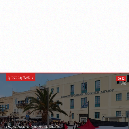
syrostoday WebTV
00:22
HD
Παρασκευή, 5 Ιουνίου 2026