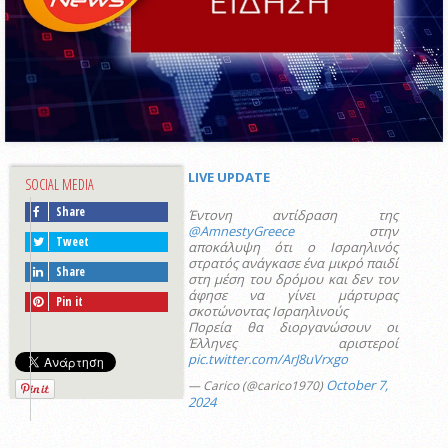
LIVE UPDATE
SOCIAL MEDIA
Share
Έντονη αντίδραση της
@AmnestyGreece
στην
Tweet
αποκάλυψη ότι ο Ισραηλινός
στρατός ανάγκασε ένα μικρό παιδί
Share
στη μέση του δρόμου και δεν τον
άφησε να γίνει μάρτυρας
Pin it
σκοτώνοντας Ισραηλινούς
Πορεία θα διοργανώσουν οι
Έλληνες αριστεροί
pic.twitter.com/ArJ8uVrxgo
October 7,
— Carico (@carico1970)
2024