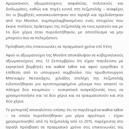
Αμερικανούς αξιωματούχους ασφαλείας, πολιτικούς και
διπλωμάτες, καθώς και πηγές κοντά στη Χεζμπολάχ – αναφέρει
ότι οι βομβητές κατασκευάστηκαν στο Ισραήλ και σχεδιάστηκαν
από την Μοσάντ, συμπεριλαμβανομένου ενός στοιχείου που
έκανε πολλούς πράκτορες της Χεζμπολάχ να τους κρατούν και με
τα δύο χέρια όταν πυροδοτήθηκαν, με αποτέλεσμα να μην
μπορούν πια να πολεμήσουν.
Πρόσβαση στις επικοινωνίες σε πραγματικό χρόνο επί 9 έτη
Αφού οι αξιωματούχοι της Μοσάντ αποκάλυψαν σε κυβερνητικούς
αξιωματούχους στις 12 Σεπτεμβρίου ότι είχαν παγιδεύσει με
εκρηκτικά βομβητές και walkie talkie και αφού εγκρίθηκε η
επίθεση από το υπουργικό συμβούλιο του πρωθυπουργού
Μπενιαμίν Νετανιάχου, χιλιάδες στελέχη της Χεζμπολάχ
ειδοποιήθηκαν για κρυπτογραφημένο μήνυμα που απαιτεί το
πάτημα δύο κουμπιών – ουσιαστικά αναγκάζοντάς τους να
χρησιμοποιήστε και τα δύο χέρια και να τραυματιστούν και στα
δύο χέρια.
Το ρεπορτάζ αποκαλύπτει επίσης ότι τα παγιδευμένα walkie talkie
– τα οποία πυροδοτήθηκαν μια μέρα αργότερα – είχαν
χρησιμοποιηθεί από τη Χεζμπολάχ από το 2015, παρέχοντας στο
Ισραήλ πρόσβαση σε πραγματικό χρόνο στις επικοινωνίες της