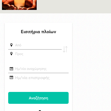
στήλες καπνού σε ρωσικά διυλιστήρια - Δείτε βίντεο
δημοσιεύθηκε 11 ώρες πριν
«Έργο πνοής 45,44 εκατ. ευρώ για το Αεροδρόμιο Πάρου – Η
νησιωτικότητα στο επίκεντρο των εθνικών αναπτυξιακών
προτεραιοτήτων»
5/8/2026 11:35
Πρώτη προσέγγιση του υπερπολυτελούς EXPLORA II στη Σύρο με
θετικές προοπτικές για το 2027
δημοσιεύθηκε 12 ώρες πριν
Στο Εθνικό Πρόγραμμα Ανάπτυξης η αναβάθμιση του Αεροδρομίου
Πάρου