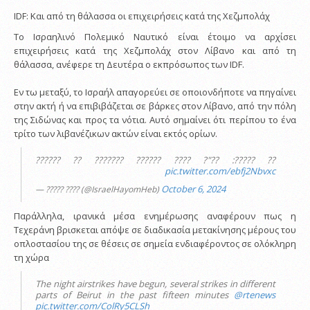
IDF: Και από τη θάλασσα οι επιχειρήσεις κατά της Χεζμπολάχ
Το Ισραηλινό Πολεμικό Ναυτικό είναι έτοιμο να αρχίσει
επιχειρήσεις κατά της Χεζμπολάχ στον Λίβανο και από τη
θάλασσα, ανέφερε τη Δευτέρα ο εκπρόσωπος των IDF.
Εν τω μεταξύ, το Ισραήλ απαγορεύει σε οποιονδήποτε να πηγαίνει
στην ακτή ή να επιβιβάζεται σε βάρκες στον Λίβανο, από την πόλη
της Σιδώνας και προς τα νότια. Αυτό σημαίνει ότι περίπου το ένα
τρίτο των λιβανέζικων ακτών είναι εκτός ορίων.
?? ?????: ??"? ???? ?????? ??????? ?? ??????
pic.twitter.com/ebfj2Nbvxc
October 6, 2024
— ????? ???? (@IsraelHayomHeb)
Παράλληλα, ιρανικά μέσα ενημέρωσης αναφέρουν πως η
Τεχεράνη βρισκεται απόψε σε διαδικασία μετακίνησης μέρους του
οπλοστασίου της σε θέσεις σε σημεία ενδιαφέροντος σε ολόκληρη
τη χώρα
The night airstrikes have begun, several strikes in different
parts of Beirut in the past fifteen minutes
@rtenews
pic.twitter.com/ColRy5CLSh