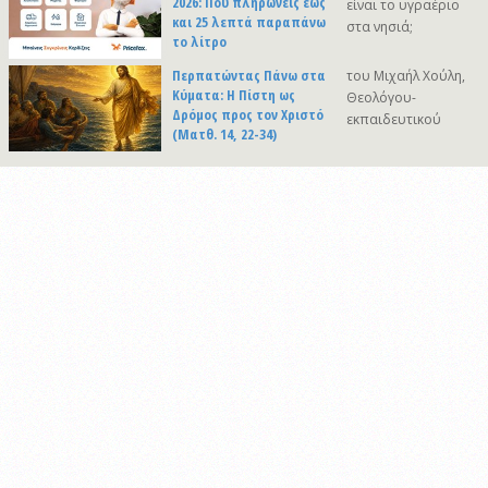
2026: Πού πληρώνεις έως
είναι το υγραέριο
και 25 λεπτά παραπάνω
στα νησιά;
το λίτρο
Περπατώντας Πάνω στα
του Μιχαήλ Χούλη,
Κύματα: Η Πίστη ως
Θεολόγου-
Δρόμος προς τον Χριστό
εκπαιδευτικού
(Ματθ. 14, 22-34)