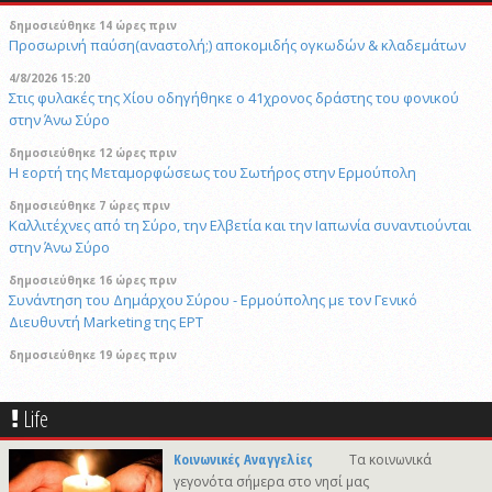
δημοσιεύθηκε 14 ώρες πριν
Προσωρινή παύση(αναστολή;) αποκομιδής ογκωδών & κλαδεμάτων
4/8/2026 15:20
Στις φυλακές της Χίου οδηγήθηκε ο 41χρονος δράστης του φονικού
στην Άνω Σύρο
δημοσιεύθηκε 12 ώρες πριν
Η εορτή της Μεταμορφώσεως του Σωτήρος στην Ερμούπολη
δημοσιεύθηκε 7 ώρες πριν
Καλλιτέχνες από τη Σύρο, την Ελβετία και την Ιαπωνία συναντιούνται
στην Άνω Σύρο
δημοσιεύθηκε 16 ώρες πριν
Συνάντηση του Δημάρχου Σύρου - Ερμούπολης με τον Γενικό
Διευθυντή Marketing της ΕΡΤ
δημοσιεύθηκε 19 ώρες πριν
«Να είναι γαλήνια τα νερά του τελευταίου σου ταξιδιού»: Συγκινεί ο
αδελφός του υπάρχου του Superferry που βρέθηκε νεκρός στην
Life
καμπίνα του
29/4/2026 18:53
Κοινωνικές Αναγγελίες
Τα κοινωνικά
Ακραία κλιμάκωση στο Ουκρανικό: Ανελέητοι βομβαρδισμοί - Μεγάλες
γεγονότα σήμερα στο νησί μας