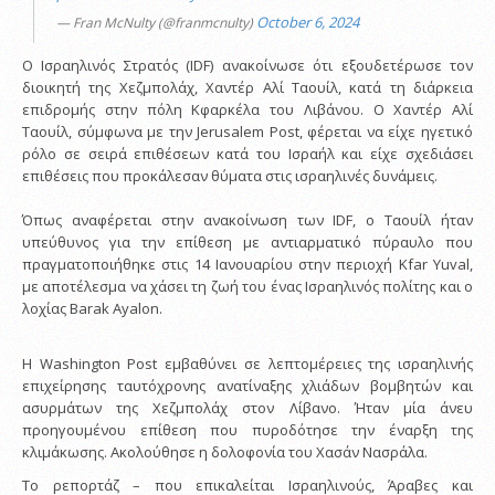
October 6, 2024
— Fran McNulty (@franmcnulty)
Ο Ισραηλινός Στρατός (IDF) ανακοίνωσε ότι εξουδετέρωσε τον
διοικητή της Χεζμπολάχ, Χαντέρ Αλί Ταουίλ, κατά τη διάρκεια
επιδρομής στην πόλη Κφαρκέλα του Λιβάνου. Ο Χαντέρ Αλί
Ταουίλ, σύμφωνα με την Jerusalem Post, φέρεται να είχε ηγετικό
ρόλο σε σειρά επιθέσεων κατά του Ισραήλ και είχε σχεδιάσει
επιθέσεις που προκάλεσαν θύματα στις ισραηλινές δυνάμεις.
Όπως αναφέρεται στην ανακοίνωση των IDF, ο Ταουίλ ήταν
υπεύθυνος για την επίθεση με αντιαρματικό πύραυλο που
πραγματοποιήθηκε στις 14 Ιανουαρίου στην περιοχή Kfar Yuval,
με αποτέλεσμα να χάσει τη ζωή του ένας Ισραηλινός πολίτης και ο
λοχίας Barak Ayalon.
Η Washington Post εμβαθύνει σε λεπτομέρειες της ισραηλινής
επιχείρησης ταυτόχρονης ανατίναξης χλιάδων βομβητών και
ασυρμάτων της Χεζμπολάχ στον Λίβανο. Ήταν μία άνευ
προηγουμένου επίθεση που πυροδότησε την έναρξη της
κλιμάκωσης. Ακολούθησε η δολοφονία του Χασάν Νασράλα.
Το ρεπορτάζ – που επικαλείται Ισραηλινούς, Άραβες και