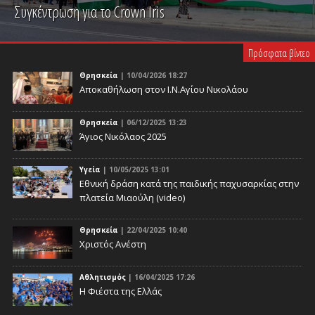
Συγκέντρωση για το Crown Iris
PLAY VIDEO
Πρόσφατα βίντεο
Θρησκεία
| 10/04/2026 18:27
Αποκαθήλωση στον Ι.Ν.Αγίου Νικολάου
Θρησκεία
| 06/12/2025 13:23
Άγιος Νικόλαος 2025
Υγεία
| 10/05/2025 13:01
Eθνική δράση κατά της παιδικής παχυσαρκίας στην
πλατεία Μιαούλη (video)
Θρησκεία
| 22/04/2025 10:40
Χριστός Ανέστη
Αθλητισμός
| 16/04/2025 17:26
Η Φιέστα της Ελλάς