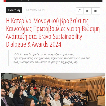
Πολιτική
7/12/2024 18:25
α-
α+
Η Κατερίνα Μονογυιού βραβεύει τις
Καινοτόμες Πρωτοβουλίες για τη Βιώσιμη
Ανάπτυξη στα Bravo Sustainability
Dialogue & Awards 2024
Η Πολιτεία δεσμεύεται να στηρίζει παρόμοιες
πρωτοβουλίες, ενισχύοντας την κοινή προσπάθεια για ένα
πιο βιώσιμο και καλύτερο αύριο για τη χώρα μας.