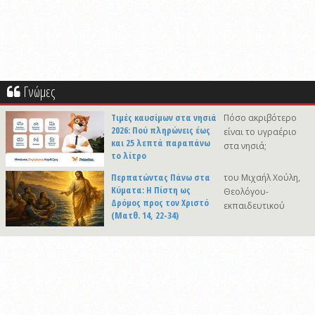
Γνώμες
Τιμές καυσίμων στα νησιά
Πόσο ακριβότερο
2026: Πού πληρώνεις έως
είναι το υγραέριο
και 25 λεπτά παραπάνω
στα νησιά;
το λίτρο
Περπατώντας Πάνω στα
του Μιχαήλ Χούλη,
Κύματα: Η Πίστη ως
Θεολόγου-
Δρόμος προς τον Χριστό
εκπαιδευτικού
(Ματθ. 14, 22-34)