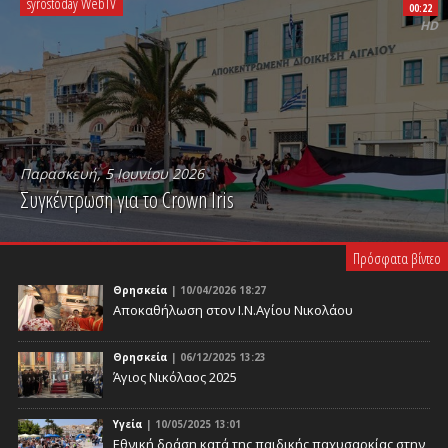
syrostoday WebTV
00:22
HD
Παρασκευή, 5 Ιουνίου 2026
Συγκέντρωση για το Crown Iris
PLAY VIDEO
Πρόσφατα βίντεο
Θρησκεία
| 10/04/2026 18:27
Αποκαθήλωση στον Ι.Ν.Αγίου Νικολάου
Θρησκεία
| 06/12/2025 13:23
Άγιος Νικόλαος 2025
Υγεία
| 10/05/2025 13:01
Eθνική δράση κατά της παιδικής παχυσαρκίας στην