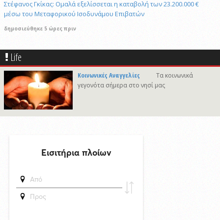
Στέφανος Γκίκας: Ομαλά εξελίσσεται η καταβολή των 23.200.000 €
μέσω του Μεταφορικού Ισοδυνάμου Επιβατών
δημοσιεύθηκε 5 ώρες πριν
Η Μύκονος υποδέχτηκε το πολυτελές κρουαζιερόπλοιο Explora II
29/4/2026 18:53
Life
Συναγερμός στη Βόρεια Καρολίνα: Αναφορές για πολλούς νεκρούς και
τραυματίες μετά από πυροβολισμούς
Κοινωνικές Αναγγελίες
Τα κοινωνικά
γεγονότα σήμερα στο νησί μας
δημοσιεύθηκε 9 ώρες πριν
Σχολή Προπονητών UEFA C στη Σύρο
δημοσιεύθηκε 13 ώρες πριν
To κρυφό στολίδι των Μικρών Κυκλάδων σε Video
δημοσιεύθηκε 18 ώρες πριν
Απαγόρευση κυκλοφορίας στον παραλιακό δρόμο του Γαλησσά