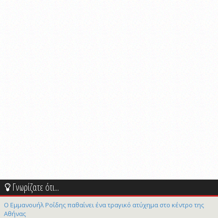
Γνωρίζατε ότι...
Ο Εμμανουήλ Ροΐδης παθαίνει ένα τραγικό ατύχημα στο κέντρο της
Αθήνας