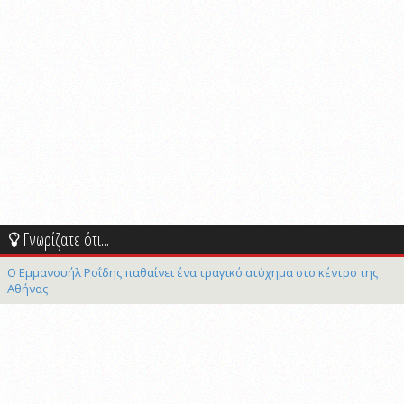
Γνωρίζατε ότι...
Ο Εμμανουήλ Ροΐδης παθαίνει ένα τραγικό ατύχημα στο κέντρο της
Αθήνας