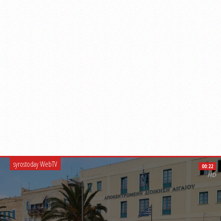
syrostoday WebTV
00:22
HD