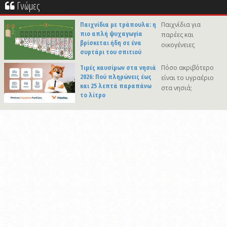
Γνώμες
Παιχνίδια με τράπουλα: η
Παιχνίδια για
πιο απλή ψυχαγωγία
παρέες και
βρίσκεται ήδη σε ένα
οικογένειες
συρτάρι του σπιτιού
Τιμές καυσίμων στα νησιά
Πόσο ακριβότερο
2026: Πού πληρώνεις έως
είναι το υγραέριο
και 25 λεπτά παραπάνω
στα νησιά;
το λίτρο