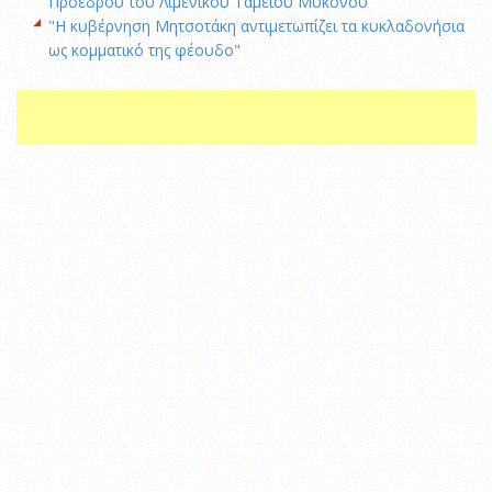
Προέδρου του Λιμενικού Ταμείου Μυκόνου
"Η κυβέρνηση Μητσοτάκη αντιμετωπίζει τα κυκλαδονήσια
ως κομματικό της φέουδο"