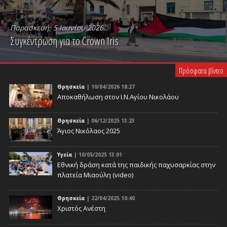
Παρασκευή, 5 Ιουνίου 2026
Συγκέντρωση για το Crown Iris
PLAY VIDEO
Πρόσφατα βίντεο
Θρησκεία
| 10/04/2026 18:27
Αποκαθήλωση στον Ι.Ν.Αγίου Νικολάου
Θρησκεία
| 06/12/2025 13:23
Άγιος Νικόλαος 2025
Υγεία
| 10/05/2025 13:01
Eθνική δράση κατά της παιδικής παχυσαρκίας στην
πλατεία Μιαούλη (video)
Θρησκεία
| 22/04/2025 10:40
Χριστός Ανέστη