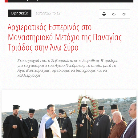
Θρησκεία
10/6/2025 15:12
α-
α+
Αρχιερατικός Εσπερινός στο
Μοναστηριακό Μετόχιο της Παναγίας
Τριάδος στην Άνω Σύρο
Στο κήρυγμά του, ο Σεβασμιώτατος κ. Δωρόθεος Β’ ομίλησε
για τα χαρίσματα του Αγίου Πνεύματος, τα οποία, μετά το
Άγιο Βάπτισμά μας, οφείλουμε να διατηρούμε και να
καλλιεργούμε.