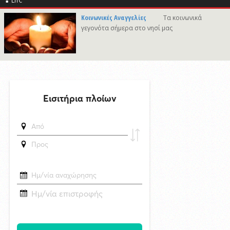
πόλεμο με το Ιράν
Κοινωνικές Αναγγελίες
Τα κοινωνικά
δημοσιεύθηκε 17 ώρες πριν
γεγονότα σήμερα στο νησί μας
Superbet Κύπελλο Ελλάδας: Την Δευτέρα 24 Αυγούστου ο αγώνας
Ελλάς Σύρου - Μαρκό στην Σύρο
7/8/2026 08:34
Δράση ενημέρωσης ασφαλούς κολύμβησης και πρόληψης των
πνιγμών από το Τμήμα Τουρισμού του Δήμου Σύρου–Ερμούπολης
6/8/2026 14:43
Αναστολή αποκομιδής ογκωδών και προϊόντων κλαδονομής
δημοσιεύθηκε 48 λεπτά πριν
"Η κυβέρνηση Μητσοτάκη αντιμετωπίζει τα κυκλαδονήσια ως
κομματικό της φέουδο"