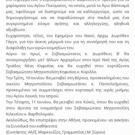
χαρίσματα του Αγίου Πνεύματος, τα οποία, μετά το Άγιο Βάπτισμά
μας, οφείλουμε να διατηρούμε και να καλλιεργούμε, ώστε να
δημιουργήσουμε και να παραδώσουμε στα παιδιά μας ένα
συγκροτημένο κόσμο αγάπης και αλληλεγγύης, αληθινά
αξιοβίωτο.
Ευχαρίστησε, τέλος, τον Εφημέριο του Ναού, Αρχιμ. Δωρόθεο
Γάγγο, για την άοκνη μέριμνά του για τη συντήρησή του και τη
διαφύλαξη των ιερών κειμηλίων του.
Αύριο το πρωί, ο Σεβασμιώτατος κ. Δωρόθεος Β’ θα
συνιερουργήσει μετ’ άλλων Αρχιερέων στον Ιερό Ναό της Αγίας
Τριάδος Νέας Κηφισίας και θα ευχηθεί στον εορτάζοντα
Σεβασμιώτατο Μητροπολίτη Κηφισίας κ. Κύριλλο.
Την Τρίτη, 10 Ιουνίου θα μεταβεί στη Βέροια, προσκεκλημένος του
οικείου Μητροπολίτου Σεβασμιωτάτου κ. Παντελεήμονος,
προκειμένου να συμμετάσχει στον εορτασμό της ιεράς μνήμης
του Αγίου Λουκά, του Ιατρού.
Την Τέταρτη, 11 Ιουνίου, θα μεταβεί στο Κιλκίς, όπου θα ευχηθεί
στον άγοντα τα ονοματήριά του Σεβασμιώτατο Μητροπολίτη
Κιλκισίου κ. Βαρθολομαίο.
Ακολούθως, θα επιστρέψει στην Αθήνα, προκειμένου να ασκήσει
τα Συνοδικά του καθήκοντα.
(Συντάκτης: Αλέξ. Μαρκουΐζος, Γραμματέας Ι.Μ. Σύρου)