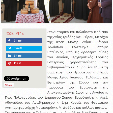
Στον ιστορικό και παλαίφατο Ιερό Ναό
SOCIAL MEDIA
της Αγίας Τριάδος Άνω Σύρου, Μετόχιο
Share
της Ιεράς Μονής Αγίου Ιωάννου
Ταλάντων τελέσθηκε απόψε
Tweet
υπαίθριος, υπό τις δροσερές αύρες
Share
του Αιγαίου, Αρχιερατικός Εόρτιος
Εσπερινός, χοροστατούντος του
Pin it
Σεβασμιωτάτου κ. Δωροθέου Β’ , με τη
συμμετοχή του Ηγουμένου της Ιεράς
Μονής Αγίου Ιωάννου Ταλάντων και
Εφημερίων της Σύρου και την
παρουσία του Συντονιστή της
Αποκεντρωμένης Διοίκησης Αιγαίου κ.
Πολ. Πολυχρονάκη, του Δημάρχου Σύρου- Ερμούπολης κ. Αλέξ.
Αθανασίου, του Αντιδημάρχου κ. Δημ. Κοσμά, του Θεματικού
Αντιπεριφερειάρχη Μεταφορών κ. Μ. Δαδάου και πολλών πιστών.
Στο κήρυγμά του, ο Σεβασμιώτατος κ. Δωρόθεος Β’ ομίλησε για τα