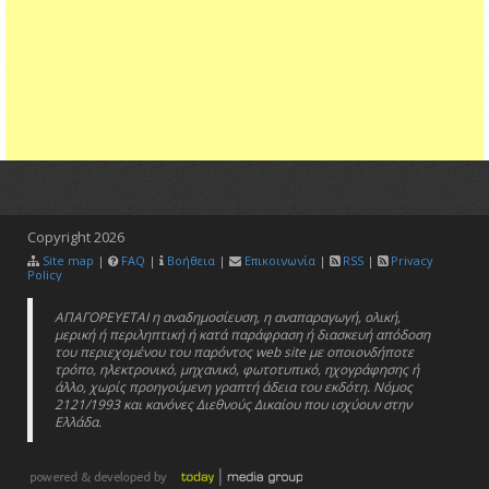
Copyright
2026
Site map
|
FAQ
|
Βοήθεια
|
Επικοινωνία
|
RSS
|
Privacy
Policy
ΑΠΑΓΟΡΕΥΕΤΑΙ η αναδημοσίευση, η αναπαραγωγή, ολική,
μερική ή περιληπτική ή κατά παράφραση ή διασκευή απόδοση
του περιεχομένου του παρόντος web site με οποιονδήποτε
τρόπο, ηλεκτρονικό, μηχανικό, φωτοτυπικό, ηχογράφησης ή
άλλο, χωρίς προηγούμενη γραπτή άδεια του εκδότη. Νόμος
2121/1993 και κανόνες Διεθνούς Δικαίου που ισχύουν στην
Ελλάδα.