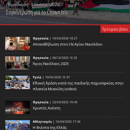
Παρασκευή, 5 Ιουνίου 2026
Συγκέντρωση για το Crown Iris
PLAY VIDEO
Πρόσφατα βίντεο
Θρησκεία
| 10/04/2026 18:27
Αποκαθήλωση στον Ι.Ν.Αγίου Νικολάου
Θρησκεία
| 06/12/2025 13:23
Άγιος Νικόλαος 2025
Υγεία
| 10/05/2025 13:01
Eθνική δράση κατά της παιδικής παχυσαρκίας στην
πλατεία Μιαούλη (video)
Θρησκεία
| 22/04/2025 10:40
Χριστός Ανέστη
Αθλητισμός
| 16/04/2025 17:26
Η Φιέστα της Ελλάς