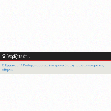
Γνωρίζατε ότι...
Ο Εμμανουήλ Ροΐδης παθαίνει ένα τραγικό ατύχημα στο κέντρο της
Αθήνας