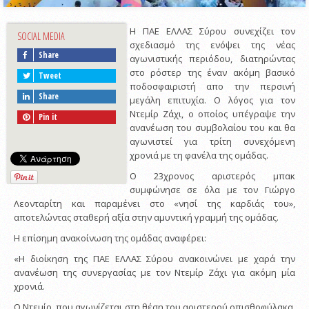
Η ΠΑΕ ΕΛΛΑΣ Σύρου συνεχίζει τον
SOCIAL MEDIA
σχεδιασμό της ενόψει της νέας
Share
αγωνιστικής περιόδου, διατηρώντας
στο ρόστερ της έναν ακόμη βασικό
Tweet
ποδοσφαιριστή απο την περσινή
Share
μεγάλη επιτυχία. Ο λόγος για τον
Ντεμίρ Ζάχι, ο οποίος υπέγραψε την
Pin it
ανανέωση του συμβολαίου του και θα
αγωνιστεί για τρίτη συνεχόμενη
χρονιά με τη φανέλα της ομάδας.
Ο 23χρονος αριστερός μπακ
συμφώνησε σε όλα με τον Γιώργο
Λεονταρίτη και παραμένει στο «νησί της καρδιάς του»,
αποτελώντας σταθερή αξία στην αμυντική γραμμή της ομάδας.
Η επίσημη ανακοίνωση της ομάδας αναφέρει:
«Η διοίκηση της ΠΑΕ ΕΛΛΑΣ Σύρου ανακοινώνει με χαρά την
ανανέωση της συνεργασίας με τον Ντεμίρ Ζάχι για ακόμη μία
χρονιά.
Ο Ντεμίρ, που αγωνίζεται στη θέση του αριστερού οπισθοφύλακα,