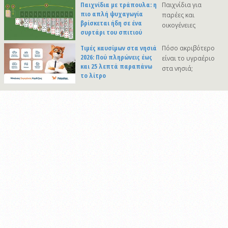
Παιχνίδια με τράπουλα: η
Παιχνίδια για
πιο απλή ψυχαγωγία
παρέες και
βρίσκεται ήδη σε ένα
οικογένειες
συρτάρι του σπιτιού
Τιμές καυσίμων στα νησιά
Πόσο ακριβότερο
2026: Πού πληρώνεις έως
είναι το υγραέριο
και 25 λεπτά παραπάνω
στα νησιά;
το λίτρο