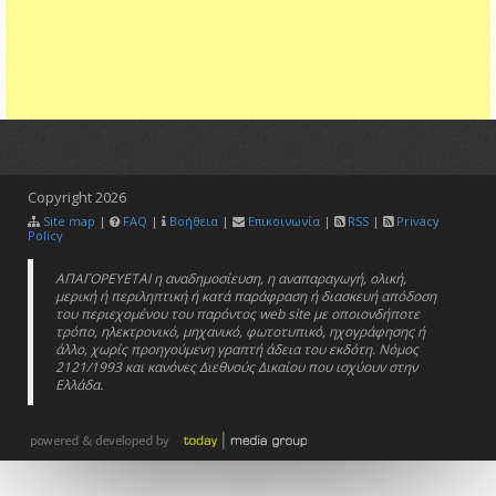
Copyright
2026
Site map
|
FAQ
|
Βοήθεια
|
Επικοινωνία
|
RSS
|
Privacy
Policy
ΑΠΑΓΟΡΕΥΕΤΑΙ η αναδημοσίευση, η αναπαραγωγή, ολική,
μερική ή περιληπτική ή κατά παράφραση ή διασκευή απόδοση
του περιεχομένου του παρόντος web site με οποιονδήποτε
τρόπο, ηλεκτρονικό, μηχανικό, φωτοτυπικό, ηχογράφησης ή
άλλο, χωρίς προηγούμενη γραπτή άδεια του εκδότη. Νόμος
2121/1993 και κανόνες Διεθνούς Δικαίου που ισχύουν στην
Ελλάδα.