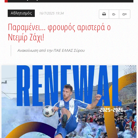
Αθλητισμός
16/7/2025 19:34
α-
α+
Παραμένει… φρουρός αριστερά ο
Ντεμίρ Ζάχι!
Ανακοίνωση από την ΠΑΕ ΕΛΛΑΣ Σύρου