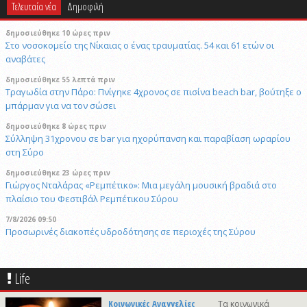
Τελευταία νέα
Δημοφιλή
δημοσιεύθηκε 10 ώρες πριν
Στο νοσοκομείο της Νίκαιας ο ένας τραυματίας. 54 και 61 ετών οι
αναβάτες
δημοσιεύθηκε 55 λεπτά πριν
Τραγωδία στην Πάρο: Πνίγηκε 4χρονος σε πισίνα beach bar, βούτηξε ο
μπάρμαν για να τον σώσει
δημοσιεύθηκε 8 ώρες πριν
Σύλληψη 31χρονου σε bar για ηχορύπανση και παραβίαση ωραρίου
στη Σύρο
δημοσιεύθηκε 23 ώρες πριν
Γιώργος Νταλάρας «Ρεμπέτικο»: Μια μεγάλη μουσική βραδιά στο
πλαίσιο του Φεστιβάλ Ρεμπέτικου Σύρου
7/8/2026 09:50
Προσωρινές διακοπές υδροδότησης σε περιοχές της Σύρου
δημοσιεύθηκε 11 ώρες πριν
Το «σκουλήκι του διαβόλου» που ζει 1,3 χιλιόμετρα κάτω από τη Γη και
Life
αλλάζει όσα γνωρίζαμε για τη ζωή: «Οι άνθρωποι δεν κυβερνάμε τον
κόσμο»
Κοινωνικές Αναγγελίες
Τα κοινωνικά