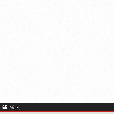
Γνώμες