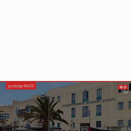
syrostoday WebTV
00:22
HD