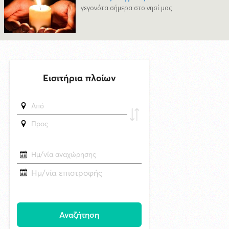
δημοσιεύθηκε 11 ώρες πριν
γεγονότα σήμερα στο νησί μας
Επανεκλογή του Αθ. Κουσαθανά - Μέγα στη θέση του Προέδρου του
Λιμενικού Ταμείου Μυκόνου
6/8/2026 22:03
Καλλιτέχνες από τη Σύρο, την Ελβετία και την Ιαπωνία συναντιούνται
στην Άνω Σύρο
29/4/2026 18:53
CNN: Ο κορυφαίος στρατηγός του Τραμπ αναζητά διέξοδο από τον
πόλεμο με το Ιράν
7/8/2026 17:35
Superbet Κύπελλο Ελλάδας: Την Δευτέρα 24 Αυγούστου ο αγώνας
Ελλάς Σύρου - Μαρκό στην Σύρο