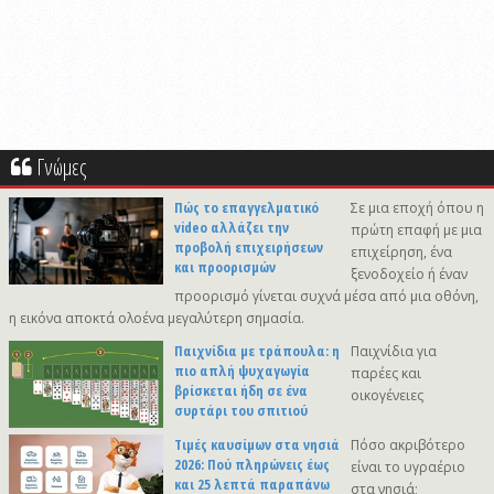
Γνώμες
Πώς το επαγγελματικό
Σε μια εποχή όπου η
video αλλάζει την
πρώτη επαφή με μια
προβολή επιχειρήσεων
επιχείρηση, ένα
και προορισμών
ξενοδοχείο ή έναν
προορισμό γίνεται συχνά μέσα από μια οθόνη,
η εικόνα αποκτά ολοένα μεγαλύτερη σημασία.
Παιχνίδια με τράπουλα: η
Παιχνίδια για
πιο απλή ψυχαγωγία
παρέες και
βρίσκεται ήδη σε ένα
οικογένειες
συρτάρι του σπιτιού
Τιμές καυσίμων στα νησιά
Πόσο ακριβότερο
2026: Πού πληρώνεις έως
είναι το υγραέριο
και 25 λεπτά παραπάνω
στα νησιά;