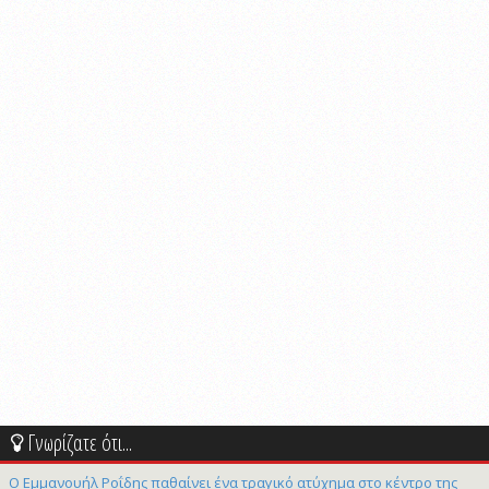
Γνωρίζατε ότι...
Ο Εμμανουήλ Ροΐδης παθαίνει ένα τραγικό ατύχημα στο κέντρο της