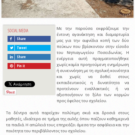
Με την παρούσα εκφράζουμε την
SOCIAL MEDIA
έντονη αγανάκτηση και διαμαρτυρία
Share
μας για την αιφνίδια κοπή των δύο
πεύκων που βρίσκονταν στην είσοδο
Tweet
του Νηπιαγωγείου Ποσειδωνίας. Η
Share
ενέργεια αυτή πραγματοποιήθηκε
χωρίς καμία προηγούμενη ενημέρωση
Pin it
ή συνεννόηση με τη σχολική κοινότητα
και χωρίς να δοθεί στους
εκπαιδευτικούς η δυνατότητα να
προτείνουν εναλλακτικές ή να
αξιοποιήσουν το ξύλο των κορμών
προς όφελος του σχολείου.
Τα δέντρα αυτά παρείχαν πολύτιμη σκιά και δροσιά στους
μαθητές, ιδιαίτερα σε τμήμα της αυλής όπου παίζουν καθημερινά
τα παιδιά. Η απώλειά τους επηρεάζει άμεσα την ασφάλεια και την
ποιότητα του περιβάλλοντος του σχολείου.