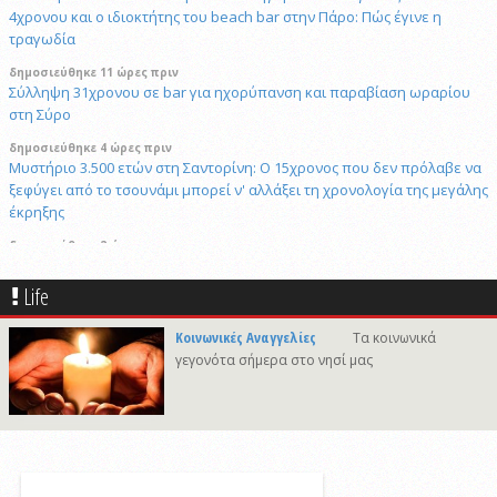
4χρονου και ο ιδιοκτήτης του beach bar στην Πάρο: Πώς έγινε η
τραγωδία
δημοσιεύθηκε 11 ώρες πριν
Σύλληψη 31χρονου σε bar για ηχορύπανση και παραβίαση ωραρίου
στη Σύρο
δημοσιεύθηκε 4 ώρες πριν
Μυστήριο 3.500 ετών στη Σαντορίνη: Ο 15χρονος που δεν πρόλαβε να
ξεφύγει από το τσουνάμι μπορεί ν' αλλάξει τη χρονολογία της μεγάλης
έκρηξης
δημοσιεύθηκε 2 ώρες πριν
Πώς το επαγγελματικό video αλλάζει την προβολή επιχειρήσεων και
προορισμών
Life
7/8/2026 21:46
Κοινωνικές Αναγγελίες
Τα κοινωνικά
Γιώργος Νταλάρας «Ρεμπέτικο»: Μια μεγάλη μουσική βραδιά στο
γεγονότα σήμερα στο νησί μας
πλαίσιο του Φεστιβάλ Ρεμπέτικου Σύρου
7/8/2026 09:50
Προσωρινές διακοπές υδροδότησης σε περιοχές της Σύρου
δημοσιεύθηκε 15 ώρες πριν
Το «σκουλήκι του διαβόλου» που ζει 1,3 χιλιόμετρα κάτω από τη Γη και
αλλάζει όσα γνωρίζαμε για τη ζωή: «Οι άνθρωποι δεν κυβερνάμε τον