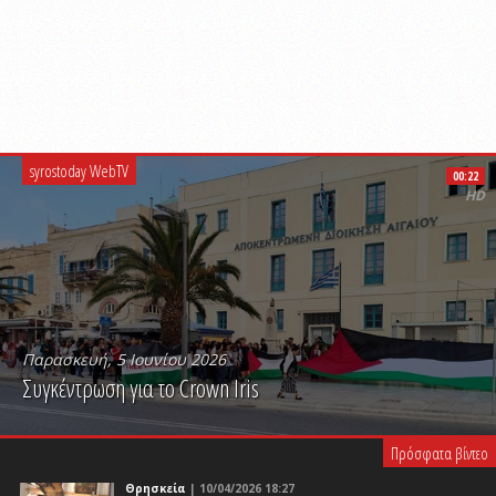
syrostoday WebTV
00:22
HD
Παρασκευή, 5 Ιουνίου 2026
Συγκέντρωση για το Crown Iris
PLAY VIDEO
Πρόσφατα βίντεο
Θρησκεία
| 10/04/2026 18:27