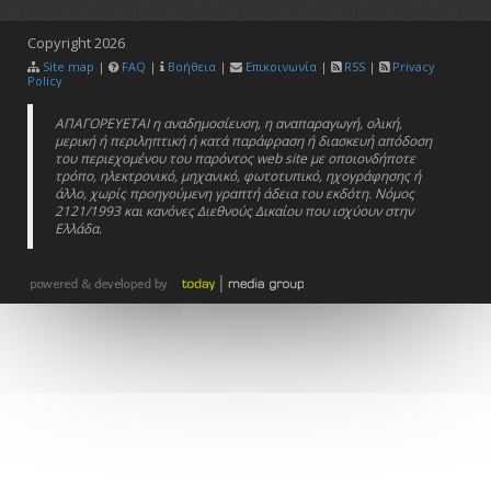
Copyright
2026
Site map
|
FAQ
|
Βοήθεια
|
Επικοινωνία
|
RSS
|
Privacy
Policy
ΑΠΑΓΟΡΕΥΕΤΑΙ η αναδημοσίευση, η αναπαραγωγή, ολική,
μερική ή περιληπτική ή κατά παράφραση ή διασκευή απόδοση
του περιεχομένου του παρόντος web site με οποιονδήποτε
τρόπο, ηλεκτρονικό, μηχανικό, φωτοτυπικό, ηχογράφησης ή
άλλο, χωρίς προηγούμενη γραπτή άδεια του εκδότη. Νόμος
2121/1993 και κανόνες Διεθνούς Δικαίου που ισχύουν στην
Ελλάδα.