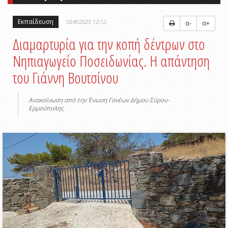
Εκπαίδευση
10/8/2025 12:12
α-
α+
Διαμαρτυρία για την κοπή δέντρων στο
Νηπιαγωγείο Ποσειδωνίας. Η απάντηση
του Γιάννη Βουτσίνου
Aνακοίνωση από την Ένωση Γονέων Δήμου Σύρου-
Ερμούπολης