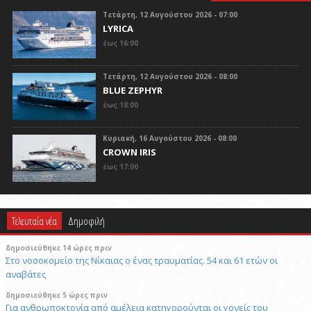
Τετάρτη, 12 Αυγούστου 2026 - 07:00
LYRICA
έως 16:00
Τετάρτη, 12 Αυγούστου 2026 - 08:00
BLUE ZEPHYR
έως 18:00
Κυριακή, 16 Αυγούστου 2026 - 08:00
CROWN IRIS
έως 17:00
Τελευταία νέα
Δημοφιλή
δημοσιεύθηκε 14 ώρες πριν
Στο νοσοκομείο της Νίκαιας ο ένας τραυματίας. 54 και 61 ετών οι
αναβάτες
δημοσιεύθηκε 5 ώρες πριν
Για ανθρωποκτονία από αμέλεια κατηγορούνται οι γονείς του