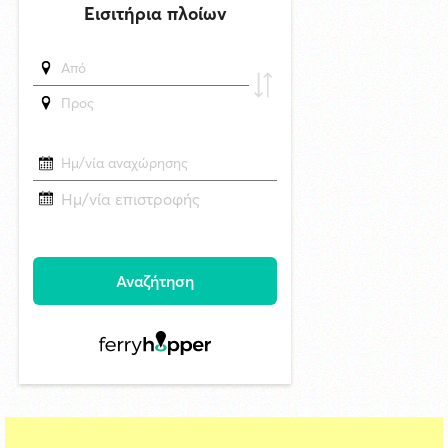
κόσμο»
δημοσιεύθηκε 15 ώρες πριν
Επανεκλογή του Αθ. Κουσαθανά - Μέγα στη θέση του Προέδρου του
Λιμενικού Ταμείου Μυκόνου
6/8/2026 22:03
Καλλιτέχνες από τη Σύρο, την Ελβετία και την Ιαπωνία συναντιούνται
στην Άνω Σύρο