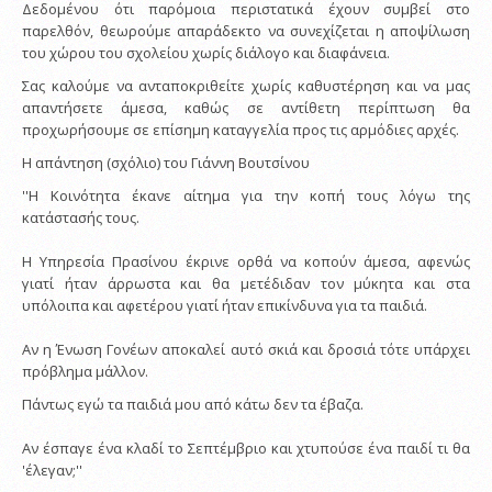
Δεδομένου ότι παρόμοια περιστατικά έχουν συμβεί στο
παρελθόν, θεωρούμε απαράδεκτο να συνεχίζεται η αποψίλωση
του χώρου του σχολείου χωρίς διάλογο και διαφάνεια.
Σας καλούμε να ανταποκριθείτε χωρίς καθυστέρηση και να μας
απαντήσετε άμεσα, καθώς σε αντίθετη περίπτωση θα
προχωρήσουμε σε επίσημη καταγγελία προς τις αρμόδιες αρχές.
Η απάντηση (σχόλιο) του Γιάννη Βουτσίνου
''Η Κοινότητα έκανε αίτημα για την κοπή τους λόγω της
κατάστασής τους.
Η Υπηρεσία Πρασίνου έκρινε ορθά να κοπούν άμεσα, αφενώς
γιατί ήταν άρρωστα και θα μετέδιδαν τον μύκητα και στα
υπόλοιπα και αφετέρου γιατί ήταν επικίνδυνα για τα παιδιά.
Αν η Ένωση Γονέων αποκαλεί αυτό σκιά και δροσιά τότε υπάρχει
πρόβλημα μάλλον.
Πάντως εγώ τα παιδιά μου από κάτω δεν τα έβαζα.
Αν έσπαγε ένα κλαδί το Σεπτέμβριο και χτυπούσε ένα παιδί τι θα
'έλεγαν;''