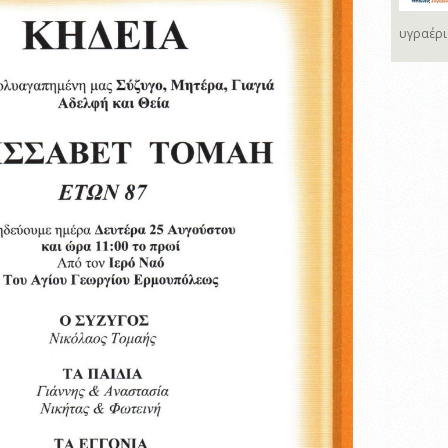
υγραέρι