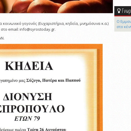
Γνωρί
Ο Εμμαν
α κοινωνικό γεγονός (Ευχαριστήρια, κηδεία, μνημόσυνα κ.α.)
στο κέν
στο email: info@syrostoday.gr.
ΑΝ.