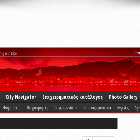
Επ
ης για τη Σύρο.
City Navigator
Επιχειρηματικός κατάλογος
Photo Gallery
Φαρμακεία
Πληροφορίες
Συγκοινωνία
Κρουαζιερόπλοια
Αγγελίες
Syr