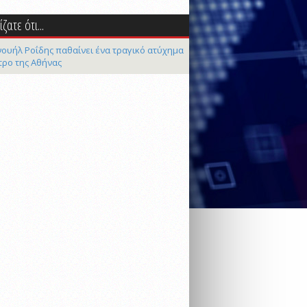
ζατε ότι...
ουήλ Ροΐδης παθαίνει ένα τραγικό ατύχημα
τρο της Αθήνας