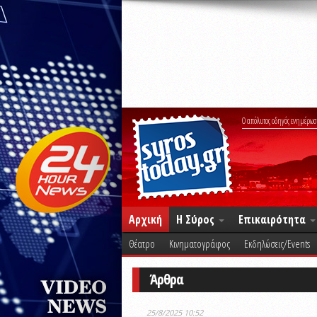
Ο απόλυτος οδηγός ενημέρωσ
Αρχική
Η Σύρος
Επικαιρότητα
Θέατρο
Κινηματογράφος
Εκδηλώσεις/Events
Άρθρα
25/8/2025 10:52