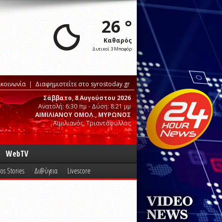
26 °
Καθαρός
Δυτικοί 3 Μποφόρ
ικοινωνία
Διαφημιστείτε στο syrostoday.gr
Σάββατο, 8 Αυγούστου 2026
Ανατολή: 6:30 πμ - Δύση: 8:21 μμ
ΑΙΜΙΛΙΑΝΟΥ ΟΜΟΛ., ΜΥΡΩΝΟΣ
Αιμιλιανός, Τριαντάφυλλος
WebTV
os Stories
Δι@ύγεια
Livescore