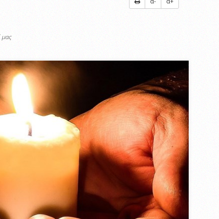
α-
α+
 μας