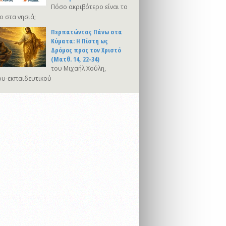
Πόσο ακριβότερο είναι το
ο στα νησιά;
Περπατώντας Πάνω στα
Κύματα: Η Πίστη ως
Δρόμος προς τον Χριστό
(Ματθ. 14, 22-34)
του Μιχαήλ Χούλη,
υ-εκπαιδευτικού