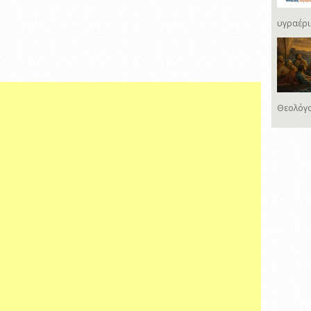
υγραέρι
Θεολόγο