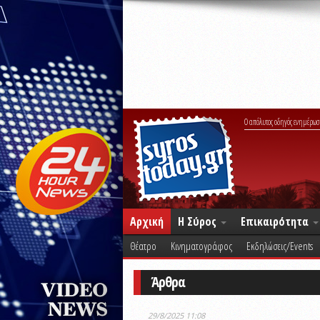
Ο απόλυτος οδηγός ενημέρωσ
Αρχική
Η Σύρος
Επικαιρότητα
Θέατρο
Κινηματογράφος
Εκδηλώσεις/Events
Άρθρα
29/8/2025 11:08