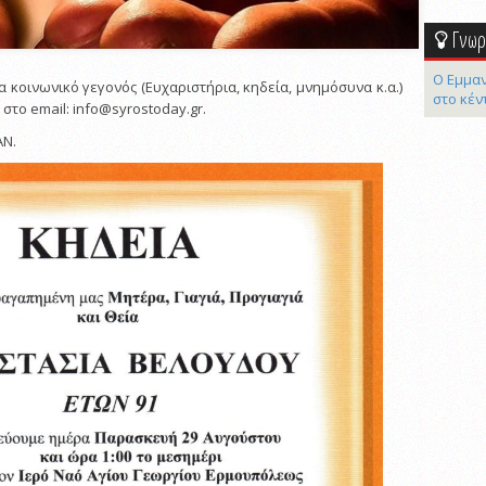
Γνωρί
Ο Εμμαν
α κοινωνικό γεγονός (Ευχαριστήρια, κηδεία, μνημόσυνα κ.α.)
στο κέν
στο email: info@syrostoday.gr.
ΑΝ.