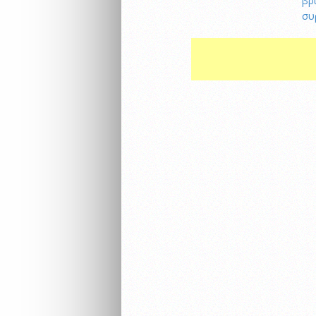
βρ
συ