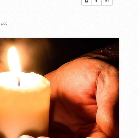
α-
α+
 μας