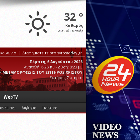
32 °
Καθαρός
Δυτικοί 1 Μποφόρ
ικοινωνία
Διαφημιστείτε στο syrostoday.gr
Πέμπτη, 6 Αυγούστου 2026
Ανατολή: 6:28 πμ - Δύση: 8:23 μμ
Η ΜΕΤΑΜΟΡΦΩΣΙΣ ΤΟΥ ΣΩΤΗΡΟΣ ΧΡΙΣΤΟΥ
Σωτήρης, Σωτηρία
WebTV
os Stories
Δι@ύγεια
Livescore