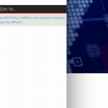
ζατε ότι...
ουήλ Ροΐδης παθαίνει ένα τραγικό ατύχημα
τρο της Αθήνας