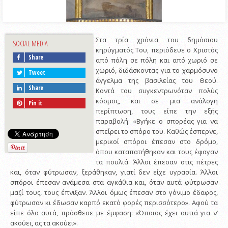
Στα τρία χρόνια του δημόσιου
SOCIAL MEDIA
κηρύγματός Του, περιόδευε ο Χριστός
Share
από πόλη σε πόλη και από χωριό σε
χωριό, διδάσκοντας για το χαρμόσυνο
Tweet
άγγελμα της βασιλείας του Θεού.
Share
Κοντά του συγκεντρωνόταν πολύς
κόσμος, και σε μια ανάλογη
Pin it
περίπτωση, τους είπε την εξής
παραβολή: «Βγήκε ο σπορέας για να
σπείρει το σπόρο του. Καθώς έσπερνε,
μερικοί σπόροι έπεσαν στο δρόμο,
όπου καταπατήθηκαν και τους έφαγαν
τα πουλιά. Άλλοι έπεσαν στις πέτρες
και, όταν φύτρωσαν, ξεράθηκαν, γιατί δεν είχε υγρασία. Άλλοι
σπόροι έπεσαν ανάμεσα στα αγκάθια και, όταν αυτά φύτρωσαν
μαζί τους, τους έπνιξαν. Άλλοι όμως έπεσαν στο γόνιμο έδαφος,
φύτρωσαν κι έδωσαν καρπό εκατό φορές περισσότερο». Αφού τα
είπε όλα αυτά, πρόσθεσε με έμφαση: «Όποιος έχει αυτιά για ν’
ακούει, ας τα ακούει».