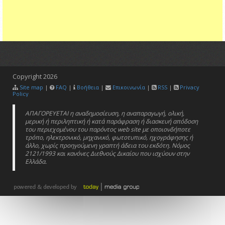
Copyright
2026
Site map
|
FAQ
|
Βοήθεια
|
Επικοινωνία
|
RSS
|
Privacy
Policy
ΑΠΑΓΟΡΕΥΕΤΑΙ η αναδημοσίευση, η αναπαραγωγή, ολική,
μερική ή περιληπτική ή κατά παράφραση ή διασκευή απόδοση
του περιεχομένου του παρόντος web site με οποιονδήποτε
τρόπο, ηλεκτρονικό, μηχανικό, φωτοτυπικό, ηχογράφησης ή
άλλο, χωρίς προηγούμενη γραπτή άδεια του εκδότη. Νόμος
2121/1993 και κανόνες Διεθνούς Δικαίου που ισχύουν στην
Ελλάδα.