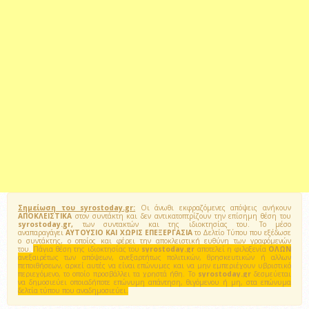
Σημείωση του syrostoday.gr:
Οι άνωθι εκφραζόμενες απόψεις ανήκουν
ΑΠΟΚΛΕΙΣΤΙΚΑ
στον συντάκτη και δεν αντικατοπτρίζουν την επίσημη θέση του
syrostoday.gr,
των συντακτών και της ιδιοκτησίας του. Το μέσο
αναπαραγάγει
ΑΥΤΟΥΣΙΟ ΚΑΙ ΧΩΡΙΣ ΕΠΕΞΕΡΓΑΣΙΑ
το Δελτίο Τύπου που εξέδωσε
ο συντάκτης, ο οποίος και φέρει την αποκλειστική ευθύνη των γραφόμενών
του.
Πάγια θέση της ιδιοκτησίας του
syrostoday.gr
αποτελεί η φιλοξενία
ΟΛΩΝ
ανεξαιρέτως των απόψεων, ανεξαρτήτως πολιτικών, θρησκευτικών ή αλλων
πεποιθήσεων, αρκεί αυτές να είναι επώνυμες και να μην εμπεριέχουν υβριστικό
περιεχόμενο, το οποίο προσβάλλει τα χρηστά ήθη. Το
syrostoday.gr
δεσμεύεται
να δημοσιεύει οποιαδήποτε επώνυμη απάντηση, θιγόμενου ή μη, στα επώνυμα
δελτία τύπου που αναδημοσιεύει.