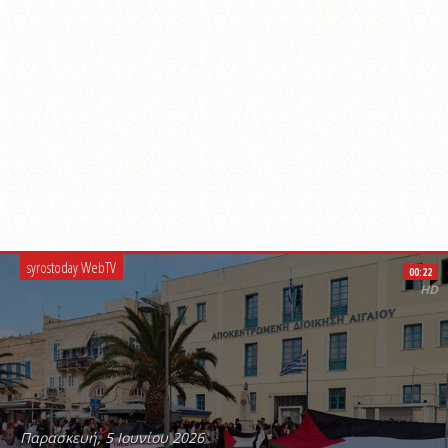
syrostoday WebTV
00:22
HD
Παρασκευή, 5 Ιουνίου 2026