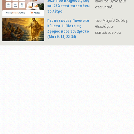
2026: Πού πληρώνεις έως
είναι το υγραέριο
και 25 λεπτά παραπάνω
στα νησιά;
το λίτρο
Περπατώντας Πάνω στα
του Μιχαήλ Χούλη,
Κύματα: Η Πίστη ως
Θεολόγου-
Δρόμος προς τον Χριστό
εκπαιδευτικού
(Ματθ. 14, 22-34)