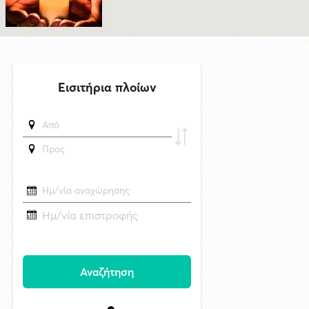
δημοσιεύθηκε 9 ώρες πριν
Πρόταση για ονοματοδοσία του κεντρικού παραλιακού δρόμου Λωτού
- Κινίου σε οδό "ΦΩΤΙΟΥ Δ. ΞΑΓΟΡΑΡΗ"
δημοσιεύθηκε 9 ώρες πριν
Το Μικροβιολογικό ιατρείο του Αντωνίου Τσιαμπούρη θα είναι
κλειστό από την Δευτέρα 10/8 έως και την Δευτέρα 17/8
6/8/2026 17:17
Η εορτή της Μεταμορφώσεως του Σωτήρος στην Ερμούπολη