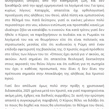
αλληγορικές ιστορίες από την καθημερινή ζωή, και δεν
ξεκαθάριζε από την αρχή ερμηνευτικά τα λεγόμενά του; Για τρεις
κυρίως λόγους: Καταρχάς, απαιτείται όχι ορθολογιστική
προσέγγιση στις αλήθειες του Θεού, αλλά πίστη και εμπιστοσύνη
στο θέλημά του. Κατά δεύτερον, γιατί οι εικόνες μένουν πολύ
περισσότερο στο νου, κάνουν εντύπωση και προσπαθεί κανείς με
ιδιαίτερο ζήλο να καταλάβει τι εννοούν. Και κατά τρίτον, γιατί δεν
ήθελε ο Κύριος να παρεξηγήσουν οι Ιουδαίοι και οι Ρωμαίοι τα
λεγόμενά του και να θεωρήσουν είτε ότι είναι πολιτικός και
στρατιωτικός μεσσίας είτε ότι κινδυνεύει η Ρώμη από έναν
επίδοξο σφετεριστή της βασιλείας της. Ο Χριστός συχνά πρόσθετε
στο τέλος των λόγων του το: «Όποιος έχει αυτιά για ν’ ακούει, ας
ακούει». Αυτό σημαίνει ότι απαιτείται θεολογική δεκτικότητα
στους ακροατές του θείου λόγου και ότι ευθύνη για τη σωτηρία
του έχει ο καθένας προσωπικά, που δίνει ή δεν δίνει την
πρέπουσα σημασία στην Αποκάλυψη της αλήθειας δια Χριστού
Ιησού.
Γιατί δεν απέδωσε όμως πολύ στην πράξη η χριστιανική
διδασκαλία, 2025 χρόνια μετά τον Χριστό, και γιατί παρατηρούνται
ακόμη μίση, έχθρες και διεθνείς συρράξεις; Σε αυτή την ερώτηση
απαντά η συγκεκριμένη παραβολή. Ο Κύριος θέλει να διδάξει ότι
το ποιος θα δεχθεί και ποιος θα υλοποιήσει το θέλημα του Θεού,