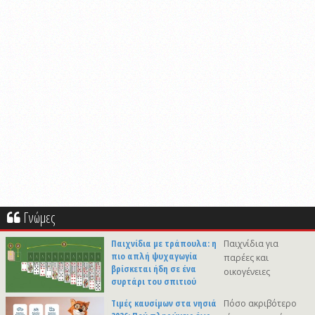
Γνώμες
Παιχνίδια με τράπουλα: η
Παιχνίδια για
πιο απλή ψυχαγωγία
παρέες και
βρίσκεται ήδη σε ένα
οικογένειες
συρτάρι του σπιτιού
Τιμές καυσίμων στα νησιά
Πόσο ακριβότερο