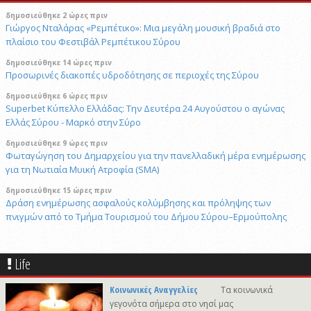
δημοσιεύθηκε 2 ώρες πριν
Γιώργος Νταλάρας «Ρεμπέτικο»: Μια μεγάλη μουσική βραδιά στο
πλαίσιο του Φεστιβάλ Ρεμπέτικου Σύρου
δημοσιεύθηκε 14 ώρες πριν
Προσωρινές διακοπές υδροδότησης σε περιοχές της Σύρου
δημοσιεύθηκε 6 ώρες πριν
Superbet Κύπελλο Ελλάδας: Την Δευτέρα 24 Αυγούστου ο αγώνας
Ελλάς Σύρου - Μαρκό στην Σύρο
δημοσιεύθηκε 9 ώρες πριν
Φωταγώγηση του Δημαρχείου για την πανελλαδική μέρα ενημέρωσης
για τη Νωτιαία Μυική Ατροφία (SMA)
δημοσιεύθηκε 15 ώρες πριν
Δράση ενημέρωσης ασφαλούς κολύμβησης και πρόληψης των
πνιγμών από το Τμήμα Τουρισμού του Δήμου Σύρου–Ερμούπολης
6/8/2026 14:43
Αναστολή αποκομιδής ογκωδών και προϊόντων κλαδονομής
Life
4/8/2026 15:20
Στις φυλακές της Χίου οδηγήθηκε ο 41χρονος δράστης του φονικού
Κοινωνικές Αναγγελίες
Τα κοινωνικά
στην Άνω Σύρο
γεγονότα σήμερα στο νησί μας