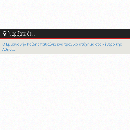
Γνωρίζατε ότι...
Ο Εμμανουήλ Ροΐδης παθαίνει ένα τραγικό ατύχημα στο κέντρο της
Αθήνας