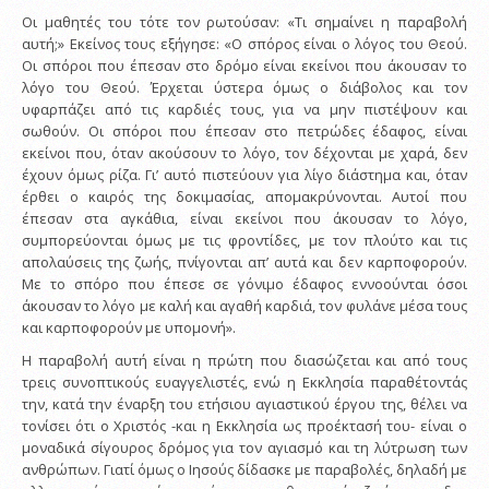
Οι μαθητές του τότε τον ρωτούσαν: «Τι σημαίνει η παραβολή
αυτή;» Εκείνος τους εξήγησε: «Ο σπόρος είναι ο λόγος του Θεού.
Οι σπόροι που έπεσαν στο δρόμο είναι εκείνοι που άκουσαν το
λόγο του Θεού. Έρχεται ύστερα όμως ο διάβολος και τον
υφαρπάζει από τις καρδιές τους, για να μην πιστέψουν και
σωθούν. Οι σπόροι που έπεσαν στο πετρώδες έδαφος, είναι
εκείνοι που, όταν ακούσουν το λόγο, τον δέχονται με χαρά, δεν
έχουν όμως ρίζα. Γι’ αυτό πιστεύουν για λίγο διάστημα και, όταν
έρθει ο καιρός της δοκιμασίας, απομακρύνονται. Αυτοί που
έπεσαν στα αγκάθια, είναι εκείνοι που άκουσαν το λόγο,
συμπορεύονται όμως με τις φροντίδες, με τον πλούτο και τις
απολαύσεις της ζωής, πνίγονται απ’ αυτά και δεν καρποφορούν.
Με το σπόρο που έπεσε σε γόνιμο έδαφος εννοούνται όσοι
άκουσαν το λόγο με καλή και αγαθή καρδιά, τον φυλάνε μέσα τους
και καρποφορούν με υπομονή».
Η παραβολή αυτή είναι η πρώτη που διασώζεται και από τους
τρεις συνοπτικούς ευαγγελιστές, ενώ η Εκκλησία παραθέτοντάς
την, κατά την έναρξη του ετήσιου αγιαστικού έργου της, θέλει να
τονίσει ότι ο Χριστός -και η Εκκλησία ως προέκτασή του- είναι ο
μοναδικά σίγουρος δρόμος για τον αγιασμό και τη λύτρωση των
ανθρώπων. Γιατί όμως ο Ιησούς δίδασκε με παραβολές, δηλαδή με