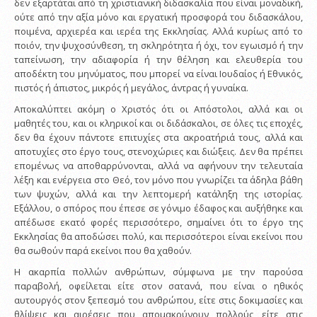
δεν εξαρτάται από τη χριστιανική διδασκαλία που είναι μοναδική,
ούτε από την αξία μόνο και εργατική προσφορά του διδασκάλου,
ποιμένα, αρχιερέα και ιερέα της Εκκλησίας. Αλλά κυρίως από το
ποιόν, την ψυχοσύνθεση, τη σκληρότητα ή όχι, τον εγωισμό ή την
ταπείνωση, την αδιαφορία ή την θέληση και ελευθερία του
αποδέκτη του μηνύματος, που μπορεί να είναι Ιουδαίος ή Εθνικός,
πιστός ή άπιστος, μικρός ή μεγάλος, άντρας ή γυναίκα.
Αποκαλύπτει ακόμη ο Χριστός ότι οι Απόστολοι, αλλά και οι
μαθητές του, και οι κληρικοί και οι διδάσκαλοι, σε όλες τις εποχές,
δεν θα έχουν πάντοτε επιτυχίες στα ακροατήριά τους, αλλά και
αποτυχίες στο έργο τους, στενοχώριες και διώξεις. Δεν θα πρέπει
επομένως να αποθαρρύνονται, αλλά να αφήνουν την τελευταία
λέξη και ενέργεια στο Θεό, τον μόνο που γνωρίζει τα άδηλα βάθη
των ψυχών, αλλά και την λεπτομερή κατάληξη της ιστορίας.
Εξάλλου, ο σπόρος που έπεσε σε γόνιμο έδαφος και αυξήθηκε και
απέδωσε εκατό φορές περισσότερο, σημαίνει ότι το έργο της
Εκκλησίας θα αποδώσει πολύ, και περισσότεροι είναι εκείνοι που
θα σωθούν παρά εκείνοι που θα χαθούν.
Η ακαρπία πολλών ανθρώπων, σύμφωνα με την παρούσα
παραβολή, οφείλεται είτε στον σατανά, που είναι ο ηθικός
αυτουργός στον ξεπεσμό του ανθρώπου, είτε στις δοκιμασίες και
θλίψεις και αιρέσεις που απομακρύνουν πολλούς, είτε στις