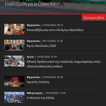
Συγκέντρωση για το Crown Iris
PLAY VIDEO
Πρόσφατα βίντεο
Θρησκεία
| 10/04/2026 18:27
Αποκαθήλωση στον Ι.Ν.Αγίου Νικολάου
Θρησκεία
| 06/12/2025 13:23
Άγιος Νικόλαος 2025
Υγεία
| 10/05/2025 13:01
Eθνική δράση κατά της παιδικής παχυσαρκίας στην
πλατεία Μιαούλη (video)
Θρησκεία
| 22/04/2025 10:40
Χριστός Ανέστη
Αθλητισμός
| 16/04/2025 17:26
Η Φιέστα της Ελλάς