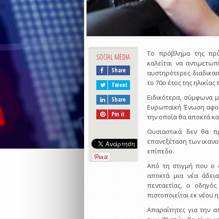
Το πρόβλημα της πρ
SOCIAL MEDIA
καλείται να αντιμετω
Share
αυστηρότερες διαδικα
το 70ο έτος της ηλικίας 
Tweet
Ειδικότερα, σύμφωνα με
Share
Ευρωπαϊκή Ένωση αφορ
Pin it
την οποία θα αποκτά κα
Ουσιαστικά δεν θα π
επανεξέταση των ικανο
επίπεδο.
Από τη στιγμή που ο ο
αποκτά μια νέα άδεια
πενταετίας, ο οδηγός
πιστοποιείται εκ νέου η
Απαραίτητες για την 