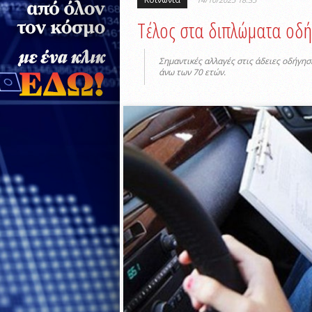
Τέλος στα διπλώματα οδή
Σημαντικές αλλαγές στις άδειες οδήγη
άνω των 70 ετών.