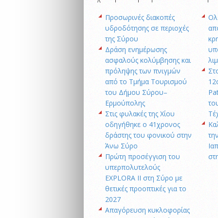
Προσωρινές διακοπές
Oλ
υδροδότησης σε περιοχές
απ
της Σύρου
κρ
Δράση ενημέρωσης
υπ
ασφαλούς κολύμβησης και
λι
πρόληψης των πνιγμών
Στ
από το Τμήμα Τουρισμού
12
του Δήμου Σύρου–
Pa
Ερμούπολης
το
Στις φυλακές της Χίου
Τέ
οδηγήθηκε ο 41χρονος
Κα
δράστης του φονικού στην
την
Άνω Σύρο
Ια
Πρώτη προσέγγιση του
στ
υπερπολυτελούς
EXPLORA II στη Σύρο με
θετικές προοπτικές για το
2027
Απαγόρευση κυκλοφορίας