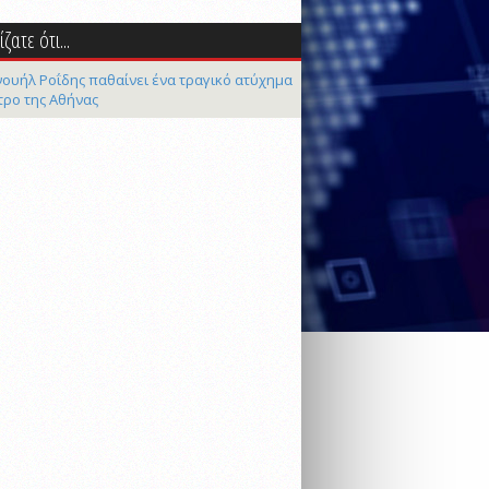
ζατε ότι...
ουήλ Ροΐδης παθαίνει ένα τραγικό ατύχημα
τρο της Αθήνας