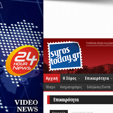
Ο απόλυτος οδηγός ενημέρωσ
Αρχική
Η Σύρος
Επικαιρότητα
Θέατρο
Κινηματογράφος
Εκδηλώσεις/Events
Επικαιρότητα
Κοινωνία
14/10/2025 18:35