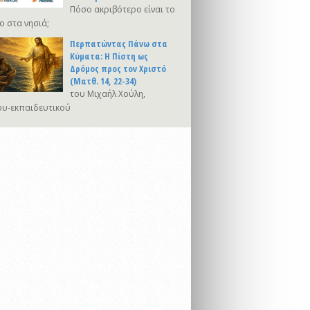
Πόσο ακριβότερο είναι το
ο στα νησιά;
Περπατώντας Πάνω στα
Κύματα: Η Πίστη ως
Δρόμος προς τον Χριστό
(Ματθ. 14, 22-34)
του Μιχαήλ Χούλη,
υ-εκπαιδευτικού