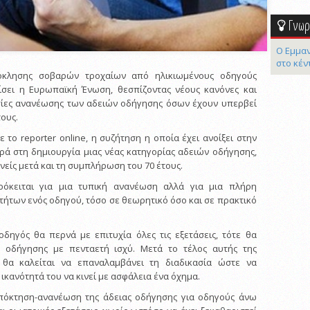
Γνωρί
Ο Εμμαν
στο κέν
όκλησης σοβαρών τροχαίων από ηλικιωμένους οδηγούς
πίσει η Ευρωπαϊκή Ένωση, θεσπίζοντας νέους κανόνες και
σίες ανανέωσης των αδειών οδήγησης όσων έχουν υπερβεί
τους.
 το reporter online, η συζήτηση η οποία έχει ανοίξει στην
ά στη δημιουργία μιας νέας κατηγορίας αδειών οδήγησης,
νείς μετά και τη συμπλήρωση του 70 έτους.
ρόκειται για μια τυπική ανανέωση αλλά για μια πλήρη
τήτων ενός οδηγού, τόσο σε θεωρητικό όσο και σε πρακτικό
δηγός θα περνά με επιτυχία όλες τις εξετάσεις, τότε θα
 οδήγησης με πενταετή ισχύ. Μετά το τέλος αυτής της
 θα καλείται να επαναλαμβάνει τη διαδικασία ώστε να
 ικανότητά του να κινεί με ασφάλεια ένα όχημα.
απόκτηση-ανανέωση της άδειας οδήγησης για οδηγούς άνω