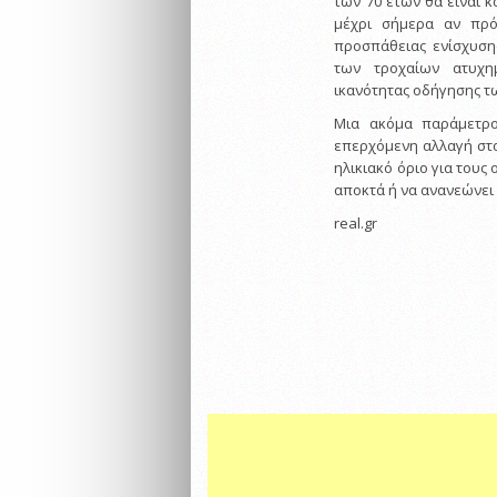
των 70 ετών θα είναι κ
μέχρι σήμερα αν πρό
προσπάθειας ενίσχυση
των τροχαίων ατυχη
ικανότητας οδήγησης τ
Μια ακόμα παράμετρο
επερχόμενη αλλαγή στα
ηλικιακό όριο για τους
αποκτά ή να ανανεώνει
real.gr