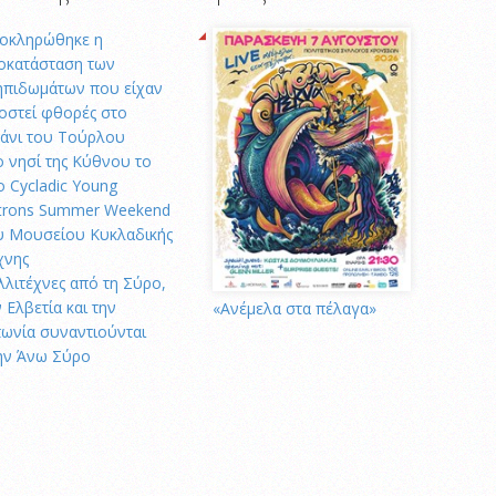
οκληρώθηκε η
οκατάσταση των
ηπιδωμάτων που είχαν
οστεί φθορές στο
μάνι του Τούρλου
ο νησί της Κύθνου το
ο Cycladic Young
trons Summer Weekend
υ Μουσείου Κυκλαδικής
χνης
λλιτέχνες από τη Σύρο,
 Ελβετία και την
«Ανέμελα στα πέλαγα»
πωνία συναντιούνται
ην Άνω Σύρο