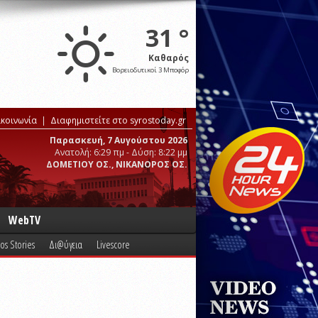
31 °
Καθαρός
Βορειοδυτικοί 3 Μποφόρ
ικοινωνία
Διαφημιστείτε στο syrostoday.gr
Παρασκευή, 7 Αυγούστου 2026
Ανατολή: 6:29 πμ - Δύση: 8:22 μμ
ΔΟΜΕΤΙΟΥ ΟΣ., ΝΙΚΑΝΟΡΟΣ ΟΣ.
WebTV
os Stories
Δι@ύγεια
Livescore