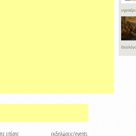
υγραέρι
Θεολόγο
τε επίσης
εκδηλώσεις/events