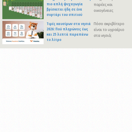
πιο απλή ψυχαγωγία
παρέες και
βρίσκεται ήδη σε ένα
οικογένειες
συρτάρι του σπιτιού
Τιμές καυσίμων στα νησιά
Πόσο ακριβότερο
2026: Πού πληρώνεις έως
είναι το υγραέριο
και 25 λεπτά παραπάνω
στα νησιά;
το λίτρο