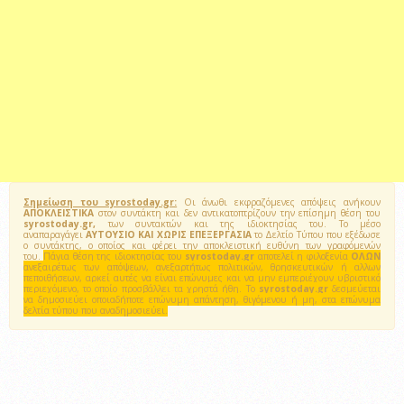
Σημείωση του syrostoday.gr:
Οι άνωθι εκφραζόμενες απόψεις ανήκουν
ΑΠΟΚΛΕΙΣΤΙΚΑ
στον συντάκτη και δεν αντικατοπτρίζουν την επίσημη θέση του
syrostoday.gr,
των συντακτών και της ιδιοκτησίας του. Το μέσο
αναπαραγάγει
ΑΥΤΟΥΣΙΟ ΚΑΙ ΧΩΡΙΣ ΕΠΕΞΕΡΓΑΣΙΑ
το Δελτίο Τύπου που εξέδωσε
ο συντάκτης, ο οποίος και φέρει την αποκλειστική ευθύνη των γραφόμενών
του.
Πάγια θέση της ιδιοκτησίας του
syrostoday.gr
αποτελεί η φιλοξενία
ΟΛΩΝ
ανεξαιρέτως των απόψεων, ανεξαρτήτως πολιτικών, θρησκευτικών ή αλλων
πεποιθήσεων, αρκεί αυτές να είναι επώνυμες και να μην εμπεριέχουν υβριστικό
περιεχόμενο, το οποίο προσβάλλει τα χρηστά ήθη. Το
syrostoday.gr
δεσμεύεται
να δημοσιεύει οποιαδήποτε επώνυμη απάντηση, θιγόμενου ή μη, στα επώνυμα
δελτία τύπου που αναδημοσιεύει.