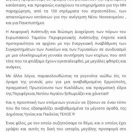
κατάσταση, και προφανώς ενισχύουν τα επιχειρήματα για την ΜΗ
παραχώρηση, από τα 130 στρέμματα του στρατοπέδου, των
απαιτούμενων εκτάσεων για την ανέγερση Νέου Νοσοκομείου ,
και για Πανεπιστήμιο.
Η Αειφορική Ανάπτυξη και Βιώσιμη Διαχείριση των πόρων του
Ευρωπαϊκού Ταμείου Περιφερειακής Ανάπτυξης έπρεπε κατά
προτεραιότητα να αρχίσει με την Ενεργειακή Αναβάθμιση των
Συγκροτημάτων των Λυκείων και των Γυμνασίων σε συνδυασμό
με μια ολοκληρωμένη γενναία συντήρηση των κτιρίων, που από
τότε που τα φτιάξαμε έχουν εγκαταλειφθεί, με μεγάλες φθορές και
ανάγκες.
Με άλλα λόγια, παρακολουθώντας τα γεγονότα νιώθω ότι, το
όραμα της γενειάς μου για μια αναβαθμισμένη Ερμούπολη,
πραγματική Πρωτεύουσα των Κυκλάδων, και πραγματική έδρα
της Περιφέρειας Νοτίου Αιγαίου ξεθωριάζει και χάνεται!!!
Και η προοπτική των επόμενων γενεών να ζήσουν σε έναν τόπο
που θα τους εξασφαλίζει αναβαθμισμένα τα μέγιστα αγαθά, της
Δημόσιας Υγείας και Παιδείας ΤΕΛΟΣ !!!
Ένας φίλος, με τον οποίο συζητούσαμε το θέμα, και ο οποίος έχει
γράψει και αυτός τη δική του ιστορία, μεγάλης προσφορά στο