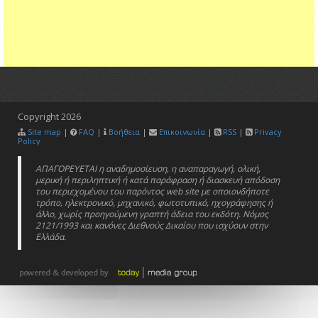
Copyright
2026
Site map
|
FAQ
|
Βοήθεια
|
Επικοινωνία
|
RSS
|
Privacy
Policy
ΑΠΑΓΟΡΕΥΕΤΑΙ η αναδημοσίευση, η αναπαραγωγή, ολική,
μερική ή περιληπτική ή κατά παράφραση ή διασκευή απόδοση
του περιεχομένου του παρόντος web site με οποιονδήποτε
τρόπο, ηλεκτρονικό, μηχανικό, φωτοτυπικό, ηχογράφησης ή
άλλο, χωρίς προηγούμενη γραπτή άδεια του εκδότη. Νόμος
2121/1993 και κανόνες Διεθνούς Δικαίου που ισχύουν στην
Ελλάδα.