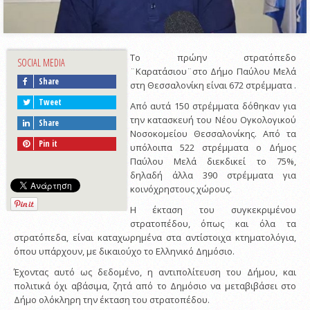
Το πρώην στρατόπεδο
SOCIAL MEDIA
¨Καρατάσιου¨στο Δήμο Παύλου Μελά
Share
στη Θεσσαλονίκη είναι 672 στρέμματα .
Tweet
Από αυτά 150 στρέμματα δόθηκαν για
την κατασκευή του Νέου Ογκολογικού
Share
Νοσοκομείου Θεσσαλονίκης. Από τα
Pin it
υπόλοιπα 522 στρέμματα ο Δήμος
Παύλου Μελά διεκδικεί το 75%,
δηλαδή άλλα 390 στρέμματα για
κοινόχρηστους χώρους.
Η έκταση του συγκεκριμένου
στρατοπέδου, όπως και όλα τα
στρατόπεδα, είναι καταχωρημένα στα αντίστοιχα κτηματολόγια,
όπου υπάρχουν, με δικαιούχο το Ελληνικό Δημόσιο.
Έχοντας αυτό ως δεδομένο, η αντιπολίτευση του Δήμου, και
πολιτικά όχι αβάσιμα, ζητά από το Δημόσιο να μεταβιβάσει στο
Δήμο ολόκληρη την έκταση του στρατοπέδου.