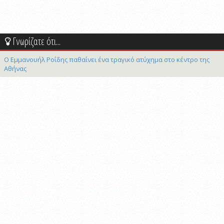
Γνωρίζατε ότι...
Ο Εμμανουήλ Ροΐδης παθαίνει ένα τραγικό ατύχημα στο κέντρο της
Αθήνας