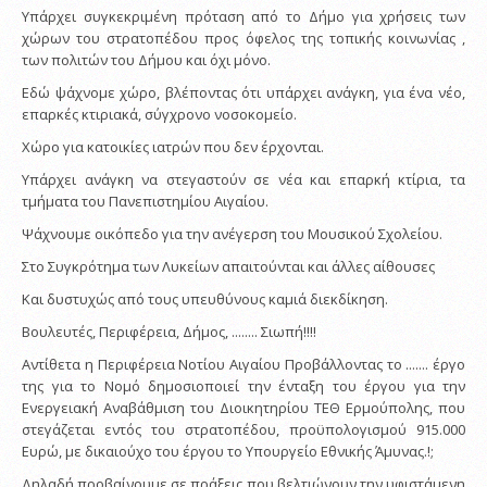
Υπάρχει συγκεκριμένη πρόταση από το Δήμο για χρήσεις των
χώρων του στρατοπέδου προς όφελος της τοπικής κοινωνίας ,
των πολιτών του Δήμου και όχι μόνο.
Εδώ ψάχνομε χώρο, βλέποντας ότι υπάρχει ανάγκη, για ένα νέο,
επαρκές κτιριακά, σύγχρονο νοσοκομείο.
Χώρο για κατοικίες ιατρών που δεν έρχονται.
Υπάρχει ανάγκη να στεγαστούν σε νέα και επαρκή κτίρια, τα
τμήματα του Πανεπιστημίου Αιγαίου.
Ψάχνουμε οικόπεδο για την ανέγερση του Μουσικού Σχολείου.
Στο Συγκρότημα των Λυκείων απαιτούνται και άλλες αίθουσες
Και δυστυχώς από τους υπευθύνους καμιά διεκδίκηση.
Βουλευτές, Περιφέρεια, Δήμος, ........ Σιωπή!!!!
Αντίθετα η Περιφέρεια Νοτίου Αιγαίου Προβάλλοντας το ....... έργο
της για το Νομό δημοσιοποιεί την ένταξη του έργου για την
Ενεργειακή Αναβάθμιση του Διοικητηρίου ΤΕΘ Ερμούπολης, που
στεγάζεται εντός του στρατοπέδου, προϋπολογισμού 915.000
Ευρώ, με δικαιούχο του έργου το Υπουργείο Εθνικής Άμυνας.!;
Δηλαδή προβαίνουμε σε πράξεις που βελτιώνουν την υφιστάμενη