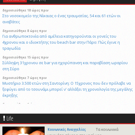
δημοσιεύθηκε 18 ώρες πριν
Στο νοσοκομείο της Νίκαιας ο ένας τραυματίας. 54 και 61 ετών οι
αναβάτες
δημοσιεύθηκε 8 ώρες πριν
Για ανθρωποκτονία από αμέλεια κατηγορούνται οι γονείς του
4χρονου και ο ιδιοκτήτης του beach bar στην Πάρο: Πώς έγινε η
τραγωδία
δημοσιεύθηκε 15 ώρες πριν
Σύλληψη 31χρονου σε bar για ηχορύπανση και παραβίαση ωραρίου
στη Σύρο
δημοσιεύθηκε 7 ώρες πριν
Μυστήριο 3.500 ετών στη Σαντορίνη: Ο 15χρονος που δεν πρόλαβε να
ξεφύγει από το τσουνάμι μπορεί ν' αλλάξει τη χρονολογία της μεγάλης
έκρηξης
δημοσιεύθηκε 6 ώρες πριν
Πώς το επαγγελματικό video αλλάζει την προβολή επιχειρήσεων και
προορισμών
Life
7/8/2026 21:46
Κοινωνικές Αναγγελίες
Τα κοινωνικά
Γιώργος Νταλάρας «Ρεμπέτικο»: Μια μεγάλη μουσική βραδιά στο