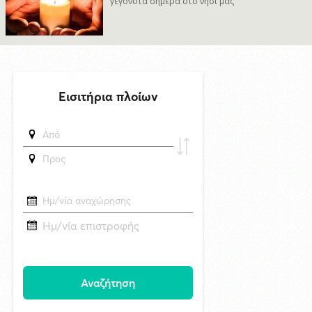
γεγονότα σήμερα στο νησί μας
πλαίσιο του Φεστιβάλ Ρεμπέτικου Σύρου
7/8/2026 09:50
Προσωρινές διακοπές υδροδότησης σε περιοχές της Σύρου
δημοσιεύθηκε 18 ώρες πριν
Το «σκουλήκι του διαβόλου» που ζει 1,3 χιλιόμετρα κάτω από τη Γη και
αλλάζει όσα γνωρίζαμε για τη ζωή: «Οι άνθρωποι δεν κυβερνάμε τον
κόσμο»
δημοσιεύθηκε 18 ώρες πριν
Επανεκλογή του Αθ. Κουσαθανά - Μέγα στη θέση του Προέδρου του
Λιμενικού Ταμείου Μυκόνου
6/8/2026 22:03
Καλλιτέχνες από τη Σύρο, την Ελβετία και την Ιαπωνία συναντιούνται
στην Άνω Σύρο