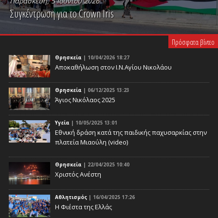
Παρασκευή, 5 Ιουνίου 2026
Συγκέντρωση για το Crown Iris
PLAY VIDEO
Πρόσφατα βίντεο
Θρησκεία
| 10/04/2026 18:27
Αποκαθήλωση στον Ι.Ν.Αγίου Νικολάου
Θρησκεία
| 06/12/2025 13:23
Άγιος Νικόλαος 2025
Υγεία
| 10/05/2025 13:01
Eθνική δράση κατά της παιδικής παχυσαρκίας στην
πλατεία Μιαούλη (video)
Θρησκεία
| 22/04/2025 10:40
Χριστός Ανέστη
Αθλητισμός
| 16/04/2025 17:26
Η Φιέστα της Ελλάς