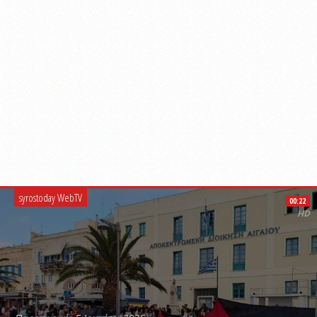
syrostoday WebTV
00:22
HD