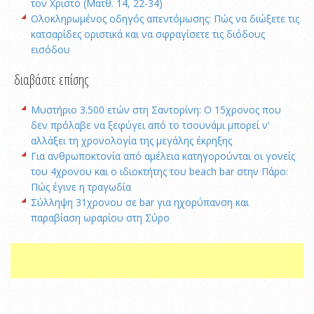
τον Χριστό (Ματθ. 14, 22-34)
Ολοκληρωμένος οδηγός απεντόμωσης: Πώς να διώξετε τις
κατσαρίδες οριστικά και να σφραγίσετε τις διόδους
εισόδου
διαβάστε επίσης
Μυστήριο 3.500 ετών στη Σαντορίνη: Ο 15χρονος που
δεν πρόλαβε να ξεφύγει από το τσουνάμι μπορεί ν'
αλλάξει τη χρονολογία της μεγάλης έκρηξης
Για ανθρωποκτονία από αμέλεια κατηγορούνται οι γονείς
του 4χρονου και ο ιδιοκτήτης του beach bar στην Πάρο:
Πώς έγινε η τραγωδία
Σύλληψη 31χρονου σε bar για ηχορύπανση και
παραβίαση ωραρίου στη Σύρο