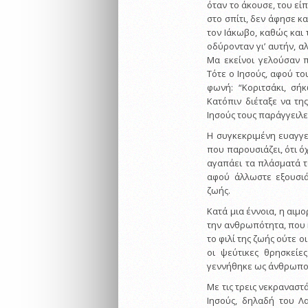
όταν το άκουσε, του είπ
στο σπίτι, δεν άφησε κ
τον Iάκωβο, καθώς και 
οδύρονταν γι’ αυτήν, αλ
Mα εκείνοι γελούσαν π
Tότε ο Iησούς, αφού το
φωνή: “Kοριτσάκι, σή
Kατόπιν διέταξε να της
Iησούς τους παράγγειλε
Η συγκεκριμένη ευαγγε
που παρουσιάζει, ότι όχ
αγαπάει τα πλάσματά τ
αφού άλλωστε εξουσιά
ζωής.
Κατά μια έννοια, η α
την ανθρωπότητα, που 
το φιλί της ζωής ούτε ο
οι ψεύτικες θρησκείε
γεννήθηκε ως άνθρωπος
Με τις τρεις νεκραναστ
Ιησούς, δηλαδή του Λ