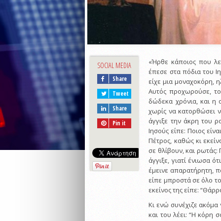
«Ήρθε κάποιος που λεγ
SOCIAL MEDIA
έπεσε στα πόδια του Iη
Share
είχε μια μοναχοκόρη, η
Αυτός προχωρούσε, το
Tweet
δώδεκα χρόνια, και η 
Share
χωρίς να κατορθώσει ν
άγγιξε την άκρη του ρ
Pin it
Iησούς είπε: Ποιος είνα
Πέτρος, καθώς κι εκείν
σε θλίβουν, και ρωτάς: 
άγγιξε, γιατί ένιωσα ό
έμεινε απαρατήρητη, π
είπε μπροστά σε όλο το 
εκείνος της είπε: “Θάρρ
Kι ενώ συνέχιζε ακόμα 
και του λέει: “H κόρη 