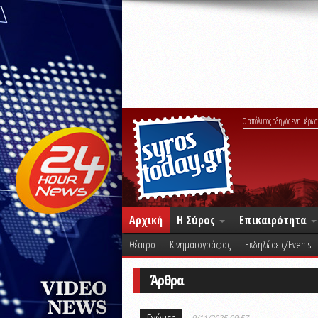
Ο απόλυτος οδηγός ενημέρωσ
Αρχική
Η Σύρος
Επικαιρότητα
Θέατρο
Κινηματογράφος
Εκδηλώσεις/Events
Άρθρα
Γνώμες
9/11/2025 09:57