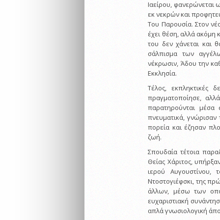
Ιαείρου, φανερώνεται ω
εκ νεκρών και προφητεύ
Του Παρουσία. Στον νέο
έχει θέση, αλλά ακόμη 
του δεν χάνεται και 
σάλπισμα των αγγέλω
νέκρωσιν, Άδου την κα
Εκκλησία.
Τέλος, εκπληκτικές 
πραγματοποίησε, αλλά
παρατηρούνται μέσα 
πνευματικά, γνώρισαν 
πορεία και έζησαν πλο
ζωή.
Σπουδαία τέτοια παρα
Θείας Χάριτος, υπήρξα
ιερού Αυγουστίνου, 
Ντοστογιέφσκι, της πρώ
άλλων, μέσω των οπο
ευχαριστιακή συνάντηση
απλά γνωσιολογική άπο