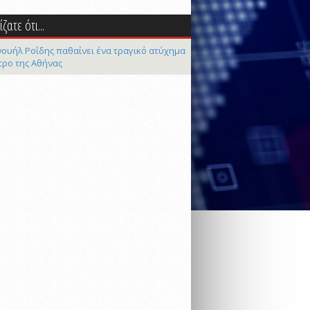
ζατε ότι...
ουήλ Ροΐδης παθαίνει ένα τραγικό ατύχημα
τρο της Αθήνας