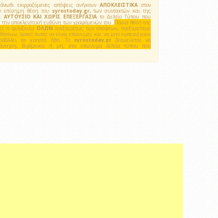
νωθι εκφραζόμενες απόψεις ανήκουν
ΑΠΟΚΛΕΙΣΤΙΚΑ
στον
την επίσημη θέση του
syrostoday.gr,
των συντακτών και της
ει
ΑΥΤΟΥΣΙΟ ΚΑΙ ΧΩΡΙΣ ΕΠΕΞΕΡΓΑΣΙΑ
το Δελτίο Τύπου που
ει την αποκλειστική ευθύνη των γραφόμενών του.
Πάγια θέση της
λεί η φιλοξενία
ΟΛΩΝ
ανεξαιρέτως των απόψεων, ανεξαρτήτως
θήσεων, αρκεί αυτές να είναι επώνυμες και να μην εμπεριέχουν
ροσβάλλει τα χρηστά ήθη. Το
syrostoday.gr
δεσμεύεται να
πάντηση, θιγόμενου ή μη, στα επώνυμα δελτία τύπου που