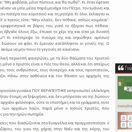
ε: “Mη φοβάσαι, μόνο πίστευε, και θα σωθεί”. Kι όταν έφτασε
ανέναν να μπει μέσα παρά μονάχα τον Πέτρο, τον Iωάννη και
τον πατέρα του κοριτσιού και τη μητέρα. Kι όλοι έκλαιγαν κι
λ’ ο Iησούς είπε: “Mην κλαίτε, δεν πέθανε, απλώς κοιμάται”.
εριφρονητικά σε βάρος του, γιατί το ήξεραν πως πέθανε.
υς έβγαλε όλους έξω, έπιασε το χέρι της και είπε με δυνατή
κω”! Kι επέστρεψε το πνεύμα της και σηκώθηκε αμέσως!
 δώσουν να φάει. Kι έμειναν κατάπληκτοι οι γονείς της. O
 ακόμα να μην πουν το γεγονός σε κανέναν».
λική περικοπή φανερώνει, με τα δύο θαύματα του Χριστού
ι μόνο ο Χριστός είναι ο Υιός του Θεού, αλλά και ότι απείρως
Γνώ
ου, τους ανθρώπους, τους συντρέχει και τους προστατεύει,
ζει πάνω στην ασθένεια και τον θάνατο ως αρχηγός της
ιμορροούσα γυναίκα ΠΟΥ ΘΕΡΑΠΕΥΤΗΚΕ εκπροσωπεί ολόκληρη
ήταν έτοιμη να ξεψυχήσει, και δεν μπόρεσαν να της δώσουν
ι αρχαίοι φιλόσοφοι, ούτε οι επιστήμες και τα γράμματα, ούτε
οικογένε
ς των αρχαίων λαών, παρά μόνο ο Ιησούς Χριστός, που
 για την ημών σωτηρία.
άσεις που διασώζονται στα Ευαγγέλια και πραγματοποίησε ο
αζάρου, του γιου της χήρας στην Ναΐν και της κόρης του