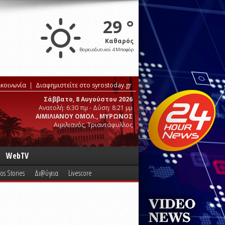
29 °
Καθαρός
Βορειοδυτικοί 4 Μποφόρ
ικοινωνία
Διαφημιστείτε στο syrostoday.gr
Σάββατο, 8 Αυγούστου 2026
Ανατολή: 6:30 πμ - Δύση: 8:21 μμ
ΑΙΜΙΛΙΑΝΟΥ ΟΜΟΛ., ΜΥΡΩΝΟΣ
Αιμιλιανός, Τριαντάφυλλος
WebTV
os Stories
Δι@ύγεια
Livescore