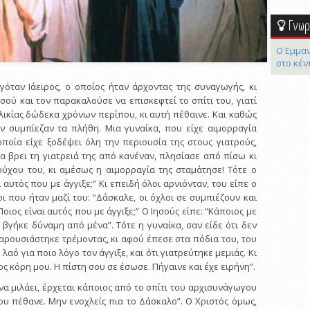
Γνωρί
Ο Εμμαν
στο κέν
όταν Iάειρος, ο οποίος ήταν άρχοντας της συναγωγής, κι
σού και τον παρακαλούσε να επισκεφτεί το σπίτι του, γιατί
λικίας δώδεκα χρόνων περίπου, κι αυτή πέθαινε. Kαι καθώς
ν συμπίεζαν τα πλήθη. Μια γυναίκα, που είχε αιμορραγία
οποία είχε ξοδέψει όλη την περιουσία της στους γιατρούς,
α βρει τη γιατρειά της από κανέναν, πλησίασε από πίσω κι
ούχου του, κι αμέσως η αιμορραγία της σταμάτησε! Tότε ο
ι αυτός που με άγγιξε;” Kι επειδή όλοι αρνιόνταν, του είπε ο
οι που ήταν μαζί του: “Δάσκαλε, οι όχλοι σε συμπιέζουν και
Ποιος είναι αυτός που με άγγιξε;” Ο Iησούς είπε: “Kάποιος με
τι βγήκε δύναμη από μένα”. Tότε η γυναίκα, σαν είδε ότι δεν
αρουσιάστηκε τρέμοντας, κι αφού έπεσε στα πόδια του, του
λαό για ποιο λόγο τον άγγιξε, και ότι γιατρεύτηκε μεμιάς. Kι
ος κόρη μου. H πίστη σου σε έσωσε. Πήγαινε και έχε ειρήνη”.
να μιλάει, έρχεται κάποιος από το σπίτι του αρχισυνάγωγου
σου πέθανε. Mην ενοχλείς πια το Δάσκαλο”. O Χριστός όμως,