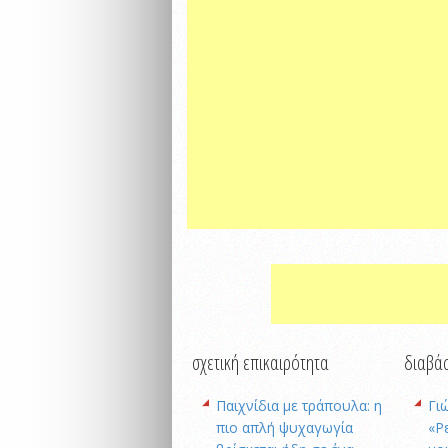
σχετική επικαιρότητα
διαβάσ
Παιχνίδια με τράπουλα: η
Γι
πιο απλή ψυχαγωγία
«Ρ