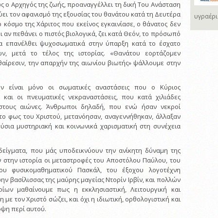
ς ο Αρχηγός της ζωής, προαναγγέλλει τη δική Του Ανάσταση
ει τον αφανισμό της εξουσίας του θανάτου κατά τη Δευτέρα
υγραέρι
 κόσμο της Χάριτος που εκείνος εγκαινίασε, ο θάνατος δεν
κι αν πεθάνει ο πιστός βιολογικά, ζει κατά Θεόν, το πρόσωπό
θα επανέλθει ψυχοσωματικά στην ύπαρξη κατά το έσχατο
ν, μετά το τέλος της ιστορίας. «Θανάτου εορτάζομεν
θαίρεσιν, την απαρχήν της αιωνίου βιωτής» ψάλλουμε στην
δεν είναι μόνο οι σωματικές αναστάσεις που ο Κύριος
 και οι πνευματικές νεκραναστάσεις, που κατά χιλιάδες
στους αιώνες. Άνθρωποι δηλαδή, που ενώ ήσαν νεκροί
το φως του Χριστού, μετανόησαν, αναγεννήθηκαν, άλλαξαν
ύσια μυστηριακή και κοινωνικά χαρισματική στη συνέχεια
δείγματα, που μάς υποδεικνύουν την ανίκητη δύναμη της
ν στην ιστορία οι μεταστροφές του Αποστόλου Παύλου, του
του φυσικομαθηματικού Πασκάλ, του έξοχου λογοτέχνη
ην βασίλισσας της μαύρης μαγείας Ντορίν Ιρβίν, και πολλών
ίων μαθαίνουμε πως η εκκλησιαστική, Λειτουργική και
 με τον Χριστό σώζει, και όχι η ιδιωτική, ορθολογιστική και
ψη περί αυτού.