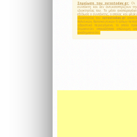
Σημείωση του syrostoday.gr:
Οι ά
συντάκτη και δεν αντικατοπτρίζουν 
ιδιοκτησίας του. Το μέσο αναπαραγάγ
εξέδωσε ο συντάκτης, ο οποίος και φέρ
ιδιοκτησίας του
syrostoday.gr
αποτε
πολιτικών, θρησκευτικών ή αλλων πεποι
υβριστικό περιεχόμενο, το οποίο π
δημοσιεύει οποιαδήποτε επώνυμη α
αναδημοσιεύει.