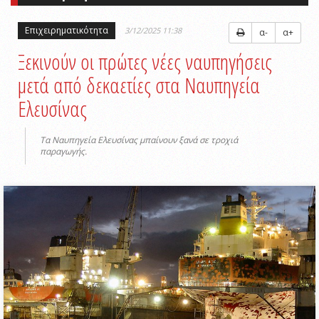
Επιχειρηματικότητα
3/12/2025 11:38
α-
α+
Ξεκινούν οι πρώτες νέες ναυπηγήσεις
μετά από δεκαετίες στα Ναυπηγεία
Ελευσίνας
Τα Ναυπηγεία Ελευσίνας μπαίνουν ξανά σε τροχιά
παραγωγής.