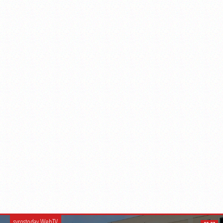
syrostoday WebTV