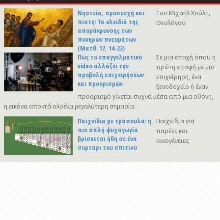
Νηστεία, προσευχή και
Του Μιχαήλ Χούλη,
πίστη: Τα κλειδιά της
Θεολόγου
απομάκρυνσης των
πονηρών πνευμάτων
(Ματθ. 17, 14-23)
Πώς το επαγγελματικό
Σε μια εποχή όπου η
video αλλάζει την
πρώτη επαφή με μια
προβολή επιχειρήσεων
επιχείρηση, ένα
και προορισμών
ξενοδοχείο ή έναν
προορισμό γίνεται συχνά μέσα από μια οθόνη,
η εικόνα αποκτά ολοένα μεγαλύτερη σημασία.
Παιχνίδια με τράπουλα: η
Παιχνίδια για
πιο απλή ψυχαγωγία
παρέες και
βρίσκεται ήδη σε ένα
οικογένειες
συρτάρι του σπιτιού