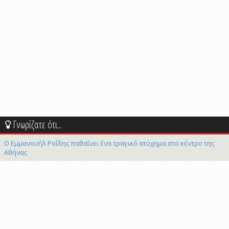
Γνωρίζατε ότι...
Ο Εμμανουήλ Ροΐδης παθαίνει ένα τραγικό ατύχημα στο κέντρο της
Αθήνας