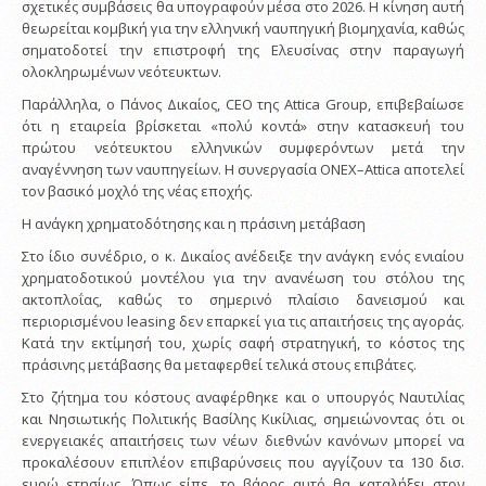
σχετικές συμβάσεις θα υπογραφούν μέσα στο 2026. Η κίνηση αυτή
θεωρείται κομβική για την ελληνική ναυπηγική βιομηχανία, καθώς
σηματοδοτεί την επιστροφή της Ελευσίνας στην παραγωγή
ολοκληρωμένων νεότευκτων.
Παράλληλα, ο Πάνος Δικαίος, CEO της Attica Group, επιβεβαίωσε
ότι η εταιρεία βρίσκεται «πολύ κοντά» στην κατασκευή του
πρώτου νεότευκτου ελληνικών συμφερόντων μετά την
αναγέννηση των ναυπηγείων. Η συνεργασία ONEX–Attica αποτελεί
τον βασικό μοχλό της νέας εποχής.
Η ανάγκη χρηματοδότησης και η πράσινη μετάβαση
Στο ίδιο συνέδριο, ο κ. Δικαίος ανέδειξε την ανάγκη ενός ενιαίου
χρηματοδοτικού μοντέλου για την ανανέωση του στόλου της
ακτοπλοΐας, καθώς το σημερινό πλαίσιο δανεισμού και
περιορισμένου leasing δεν επαρκεί για τις απαιτήσεις της αγοράς.
Κατά την εκτίμησή του, χωρίς σαφή στρατηγική, το κόστος της
πράσινης μετάβασης θα μεταφερθεί τελικά στους επιβάτες.
Στο ζήτημα του κόστους αναφέρθηκε και ο υπουργός Ναυτιλίας
και Νησιωτικής Πολιτικής Βασίλης Κικίλιας, σημειώνοντας ότι οι
ενεργειακές απαιτήσεις των νέων διεθνών κανόνων μπορεί να
προκαλέσουν επιπλέον επιβαρύνσεις που αγγίζουν τα 130 δισ.
ευρώ ετησίως. Όπως είπε, το βάρος αυτό θα καταλήξει στον