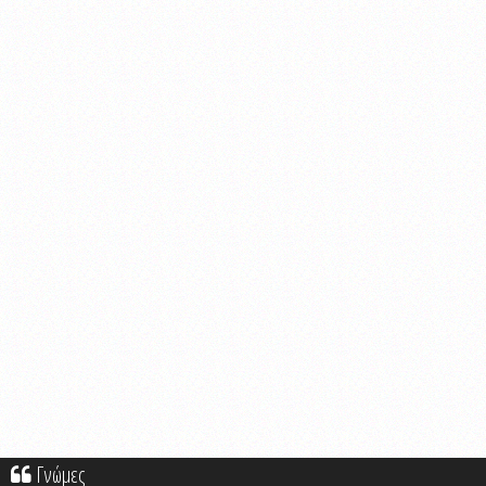
Γνώμες