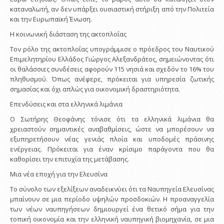
καταναλωτή, αν δεν υπάρξει ουσιαστική στήριξη από την Πολιτεία
και την Ευρωπαϊκή Ένωση.
Η κοινωνική διάσταση της ακτοπλοΐας
Τον ρόλο της ακτοπλοΐας υπογράμμισε ο πρόεδρος του Ναυτικού
Επιμελητηρίου Ελλάδος Γιώργος Αλεξανδράτος, σημειώνοντας ότι
οι θαλάσσιες συνδέσεις αφορούν 115 νησιά και σχεδόν το 16% του
πληθυσμού. Όπως ανέφερε, πρόκειται για υπηρεσία ζωτικής
σημασίας και όχι απλώς για οικονομική δραστηριότητα.
Επενδύσεις και στα ελληνικά λιμάνια
Ο Σωτήρης Θεοφάνης τόνισε ότι τα ελληνικά λιμάνια θα
χρειαστούν σημαντικές αναβαθμίσεις, ώστε να μπορέσουν να
εξυπηρετήσουν νέας γενιάς πλοία και υποδομές πράσινης
ενέργειας. Πρόκειται για έναν κρίσιμο παράγοντα που θα
καθορίσει την επιτυχία της μετάβασης.
Μια νέα εποχή για την Ελευσίνα
Το σύνολο των εξελίξεων αναδεικνύει ότι τα Ναυπηγεία Ελευσίνας
μπαίνουν σε μια περίοδο υψηλών προσδοκιών. Η προαναγγελία
των νέων ναυπηγήσεων δημιουργεί ένα θετικό σήμα για την
τοπική οικονομία και την ελληνική ναυπηγική βιομηχανία, σε μια