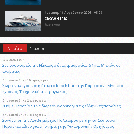
Κυριακή, 16 Αυγούστου 2026 - 08:00
CROWN IRIS
έως 17:00
Τελευταία νέα
Δημοφιλή
8/8/2026 10:31
Στο νοσοκομείο της Νίκαιας ο ένας τραυματίας. 54 και 61 ετών οι
αναβάτες
δημοσιεύθηκε 16 ώρες πριν
Χωρίς ναυαγοσώστη ήταν το beach bar στην Πάρο όταν πνίγηκε ο
4χρονος: Το χρονικό της τραγωδίας
δημοσιεύθηκε 2 ώρες πριν
"Πάμε Παραλία". Ένα δωρεάν website για τις ελληνικές παραλίες
δημοσιεύθηκε 3 ώρες πριν
Συνάντηση της Αντιδημάρχου Πολιτισμού με την κα Δέσποινα
Παρασκευαΐδου για τη στήριξη της Φιλαρμονικής Ορχήστρας