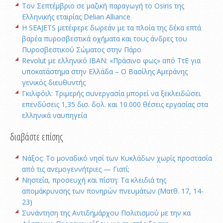
Τον Σεπτέμβριο σε μαζική παραγωγή το Osiris της
Ελληνικής εταιρίας Delian Alliance
H SEAJETS μετέφερε δωρεάν με τα πλοία της δέκα επτά
βαρέα πυροσβεστικά οχήματα και τους άνδρες του
Πυροσβεστικού Σώματος στην Πάρο
Revolut με ελληνικό IBAN: «Πράσινο φως» από ΤτΕ για
υποκατάστημα στην Ελλάδα – Ο Βασίλης Αμεράνης
γενικός διευθυντής
Γκιλφόιλ: Τριμερής συνεργασία μπορεί να ξεκλειδώσει
επενδύσεις 1,35 δισ. δολ. και 10.000 θέσεις εργασίας στα
ελληνικά ναυπηγεία
διαβάστε επίσης
Νάξος: Το μοναδικό νησί των Κυκλάδων χωρίς προστασία
από τις ανεμογεννήτριες — Γιατί;
Νηστεία, προσευχή και πίστη: Τα κλειδιά της
απομάκρυνσης των πονηρών πνευμάτων (Ματθ. 17, 14-
23)
Συνάντηση της Αντιδημάρχου Πολιτισμού με την κα