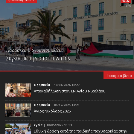
00:22
HD
Παρασκευή, 5 Ιουνίου 2026
Συγκέντρωση για το Crown Iris
PLAY VIDEO
Πρόσφατα βίντεο
Θρησκεία
| 10/04/2026 18:27
Αποκαθήλωση στον Ι.Ν.Αγίου Νικολάου
Θρησκεία
| 06/12/2025 13:23
Άγιος Νικόλαος 2025
Υγεία
| 10/05/2025 13:01
Eθνική δράση κατά της παιδικής παχυσαρκίας στην